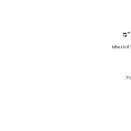
"מ
t
יד.