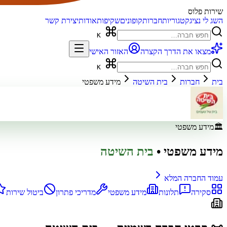
שירות פלוס
השג לי נציג
קטגוריות
חברות
קופונים
שקיפות
אודות
יצירת קשר
K
מצאו את הדרך הקצרה
האזור האישי
K
בית
חברות
בית השיטה
מידע משפטי
🏛️
מידע משפטי
מידע משפטי
•
בית השיטה
עמוד החברה המלא
סקירה
תלונות
מידע משפטי
מדריכי פתרון
ביטול שירות