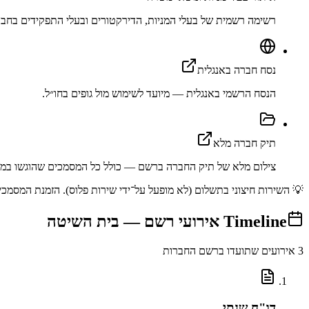
רשימה רשמית של בעלי המניות, הדירקטורים ובעלי התפקידים בחבר
נסח חברה באנגלית
הנסח הרשמי באנגלית — מיועד לשימוש מול גופים בחו״ל.
תיק חברה מלא
צילום מלא של תיק החברה ברשם — כולל כל המסמכים שהוגשו במה
💡 השירות חיצוני בתשלום (לא מופעל על־ידי שירות פלוס). הזמנת המסמכים מתב
Timeline
אירועי רשם —
בית השיטה
3
אירועים שתועדו ברשם החברות
דו"ח שנתי