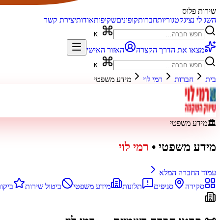
שירות פלוס
השג לי נציג
קטגוריות
חברות
קופונים
שקיפות
אודות
יצירת קשר
K
מצאו את הדרך הקצרה
האזור האישי
K
בית
חברות
רמי לוי
מידע משפטי
🏛️
מידע משפטי
מידע משפטי
•
רמי לוי
עמוד החברה המלא
סקירה
סניפים
תלונות
מידע משפטי
ביטול שירות
ביקור