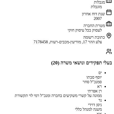
מגבלות
מוגבלת
שנת דוח אחרון
2007
מטרת החברה
לעסוק בכל עיסוק חוקי
כתובת רשומה
צלע ההר 17, מודיעין-מכבים-רעות, 7178458
בעלי תפקידים ונושאי משרה (
20
)
יס
יוסף סבתו
סמנכ"ל סחר
רא
רן אפרתי
ממונה על קשרי משקיעים בחברה ומנכ"ל רמי לוי תקשורת
נד
ניסן דוידי
משנה למנהל כללי
אא