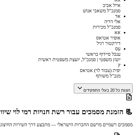
אייל אביב
סמנכ"ל משאבי אנוש
אד
אלי דדיה
סמנכ"ל מכירות
אא
אופיר אטיאס
דירקטור רגיל
עס
ענבל סיידוף בראשי
יועץ משפטי | סמנכ"ל, יועצת משפטית ראשית
י(
יפית (עבוד לוי) אטיאס
מנכ"ל משותף
הצגת כל 20 בעלי התפקידים
📃 הזמנת מסמכים עבור
רשת חנויות רמי לוי שיווק השי
מסמכים רשמיים מרשם החברות הישראלי — מתבצע דרך השירות החיצוני abu.co.il