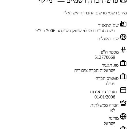
📜 פרטי חברה רשמיים
— רמי לוי
מידע רשמי מרשם החברות הישראלי
שם התאגיד
רשת חנויות רמי לוי שיווק השיקמה 2006 בע"מ
שם באנגלית
מספר ח"פ
513770669
סוג תאגיד
ישראלית חברה ציבורית
סטטוס חברה
פעילה
תאריך התאגדות
01/01/2006
חברה ממשלתית
לא
מדינה
ישראל