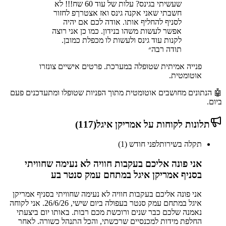
שעשיתי בגינס? עלות של עוד 60 שח!!! לא
חשבתי שאני אקנה גינס ואז אצטרךפ לחזור
לסניף להחליף אותו. אודה לכם אם יהיה
אפשר לעשות משהו בנידון. כמו כן אני רוצה
לקנות עוד גינס ולעשות לו מכפלת כמובן.
תודה רבה
״
פנייה אמיתית שטופלה במערכת. פרטים אישיים צונזרו
אוטומטית.
🤖 הנתונים מחושבים אוטומטית מתוך הפניות שטופלו ומתעדכנים פעם
ביום.
תלונות לקוחות על
אמריקן איגל
(
117
)
תקלה בשירות
לפני חודש (1)
אני פונה אליכם בעקבות חוויה לא נעימה שחוויתי
בסניף אמריקן איגל במתחם עמק סנטר בע
אני פונה אליכם בעקבות חוויה לא נעימה שחוויתי בסניף אמריקן
איגל במתחם עמק סנטר בעפולה ביום שישי, 26/6/26. אני לקוחה
נאמנה שלכם כבר שנים ורוכשת מכם רבות. באותו יום ביצעתי
החלפת מידות למכנסיים שרכשתי, והכל התנהל כשורה. לאחר