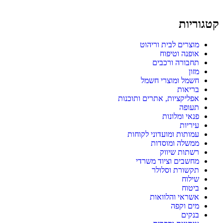
קטגוריות
מוצרים לבית וריהוט
אופנה וטיפוח
תחבורה ורכבים
מזון
חשמל ומוצרי חשמל
בריאות
אפליקציות, אתרים ותוכנות
תעופה
פנאי ומלונות
עיריות
עמותות ומועדוני לקוחות
ממשלה ומוסדות
רשתות שיווק
מחשבים וציוד משרדי
תקשורת וסלולר
שילוח
ביטוח
אשראי והלוואות
מים וקפה
בנקים