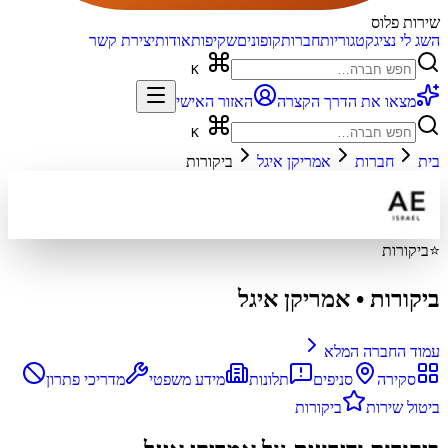
שירות פלוס
השג לי נציג
קטגוריות
חברות
קופונים
שקיפות
אודות
יצירת קשר
K
מצאו את הדרך הקצרה
האזור האישי
K
בית
חברות
אמריקן איגל
ביקורות
⭐
ביקורות
ביקורות
•
אמריקן איגל
עמוד החברה המלא
סקירה
סניפים
תלונות
מידע משפטי
מדריכי פתרון
ביטול שירות
ביקורות