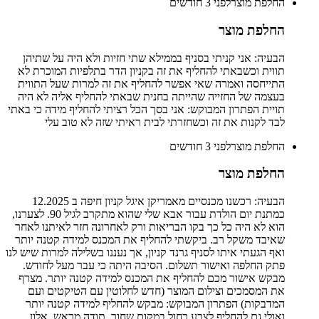
החלפת מוצר
לפני 3 חודשים
החלפת מוצר
הבעיה: אני קניתי בסניף בממילא שתי חזיות ולא היה על שתיהן
תווית וכשבאתי להחליף את זה בקניון הדר בתלפיות המוכרת לא
התייחסה ואמרה שאי אפשר להחליף את זה למרות שעל התווית
בעצמה של החזייה שהייתה בחנית שבאתי להחליף אליה לא היה
תויית הפתרון המבוקש: אני בסך הכל רציתי להחליף מידה כי באתי
לבד לקנות את זה וכשחזרתי לבית ראיתי שזה לא טוב עלי
החלפת מוצר
לפני 3 חודשים
החלפת מוצר
הבעיה: רכשנו מכנסיים מאמריקן איגל קניון חיפה ב 12.2025
כמתנת יום הולדת עבור אבא שלי שהוא מתקרב לגיל 90. לצערנו,
הוא לא היה כל כך בקו הבריאות ורק לאחרונה חזר לאיתנו לאחר
שאיבד משקל רב. ביקשתי להחליף את המכנס למידה קטנה יותר
ואף הגעתי איתו לסניף גרנד קניון, אך נעננו בשלילה למרות שיש לנו
פתק החלפה ואישור תשלום. הסיבה היתה כי עבר מעל לחודש.
מבקש אישור מכם להחליף את המכנס למידה קטנה יותר. מצרף
את המסמכים וצילום המוצר (חדש לחלוטין עם הטיקטים ועם
המדבקות) הפתרון המבוקש: מבקש להחליף למידה קטנה יותר
ואולי גם להחליף לצבע כחול במקום שחור. תודה מראש. אלון