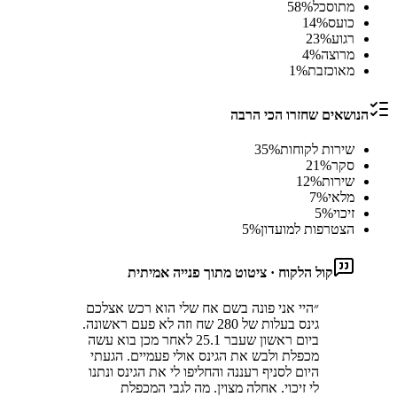
מתוסכל
%
58
כועס
%
14
רגוע
%
23
מרוצה
%
4
מאוכזבת
%
1
הנושאים שחזרו הכי הרבה
שירות לקוחות
%
35
סקר
%
21
שירות
%
12
מלאי
%
7
זיכוי
%
5
הצטרפות למועדון
%
5
קול הלקוח · ציטוט מתוך פנייה אמיתית
״
היי אני פונה בשם אח שלי הוא רכש אצלכם
גינס בעלות של 280 שח וזה לא פעם ראשונה.
ביום ראשון שעבר 25.1 לאחר מכן בוא עשה
מכפלת ולבש את הגינס אולי פעמיים. הגעתי
היום לסניף רעננה והחליפו לי את הגינס ונתנו
לי זיכוי. אחלה מצוין. מה לגבי המכפלת