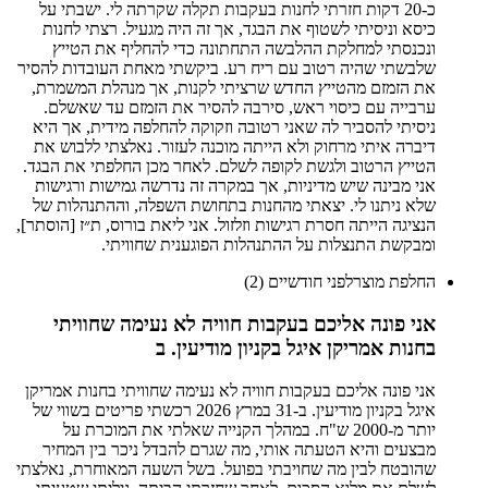
כ-20 דקות חזרתי לחנות בעקבות תקלה שקרתה לי. ישבתי על
כיסא וניסיתי לשטוף את הבגד, אך זה היה מגעיל. רצתי לחנות
ונכנסתי למחלקת ההלבשה התחתונה כדי להחליף את הטייץ
שלבשתי שהיה רטוב עם ריח רע. ביקשתי מאחת העובדות להסיר
את הזמזם מהטייץ החדש שרציתי לקנות, אך מנהלת המשמרת,
ערבייה עם כיסוי ראש, סירבה להסיר את הזמזם עד שאשלם.
ניסיתי להסביר לה שאני רטובה וזקוקה להחלפה מידית, אך היא
דיברה איתי מרחוק ולא הייתה מוכנה לעזור. נאלצתי ללבוש את
הטייץ הרטוב ולגשת לקופה לשלם. לאחר מכן החלפתי את הבגד.
אני מבינה שיש מדיניות, אך במקרה זה נדרשה גמישות ורגישות
שלא ניתנו לי. יצאתי מהחנות בתחושת השפלה, וההתנהלות של
הנציגה הייתה חסרת רגישות וזלזול. אני ליאת בורוס, ת״ז [הוסתר],
ומבקשת התנצלות על ההתנהלות הפוגענית שחוויתי.
החלפת מוצר
לפני חודשיים (2)
אני פונה אליכם בעקבות חוויה לא נעימה שחוויתי
בחנות אמריקן איגל בקניון מודיעין. ב
אני פונה אליכם בעקבות חוויה לא נעימה שחוויתי בחנות אמריקן
איגל בקניון מודיעין. ב-31 במרץ 2026 רכשתי פריטים בשווי של
יותר מ-2000 ש"ח. במהלך הקנייה שאלתי את המוכרת על
מבצעים והיא הטעתה אותי, מה שגרם להבדל ניכר בין המחיר
שהובטח לבין מה שחויבתי בפועל. בשל השעה המאוחרת, נאלצתי