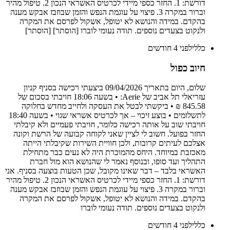
דורשת: 1. החזר כספי מיידי לכרטיס האשראי הנכון 2. טיפול מהיר
וברור במקרה 3. פיצוי על עוגמת הנפש והזמן שבוזבז אבקש מענה
בהקדם. במידה והנושא לא יטופל, אשקול לפרסם את המקרה
ולנקוט בצעדים נוספים. תודה נעומי לוברו [הוסתר] [הוסתר]
כללי
לפני 4 חודשים
חיוב כפול
שלום, היום בתאריך 09/04/2026 ביצעתי רכישה בסניף קניון
עזריאלי תל אביב של Aerie: • בשעה 18:06 חויבתי בסכום של
845.58 ₪ • ביקשתי לבטל את העסקה ולחייב מחדש בחלוקה
לתשלומים • בוצע זיכוי – אך לכרטיס אשראי שגוי • בשעה 18:40
חויבתי שוב על אותה רכישה כלומר, חויבתי פעמיים ולא קיבלתי
החזר בפועל. חשוב לי לציין שאני לקוחה קבועה של הרשת וקונה
אצלכם לעיתים קרובות, ולכן חוויית השירות שקיבלתי הייתה
מאכזבת במיוחד. היחס מהמוכרת היה לא נעים כבר מתחילת
התהליך ועד סופו, ובנוסף נאמר לי שהנושא הוא מול חברת
האשראי בלבד – דבר שאינו מקובל, שכן הטעות בוצעה בסניף. אני
דורשת: 1. החזר כספי מיידי לכרטיס האשראי הנכון 2. טיפול מהיר
וברור במקרה 3. פיצוי על עוגמת הנפש והזמן שבוזבז אבקש מענה
בהקדם. במידה והנושא לא יטופל, אשקול לפרסם את המקרה
ולנקוט בצעדים נוספים. תודה נעומי לוברו
כללי
לפני 4 חודשים