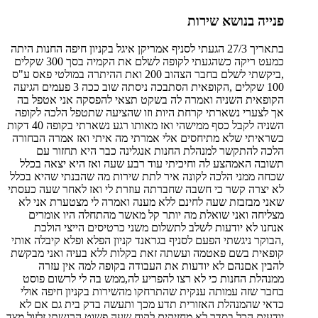
פנייה בנושא שירות
בתאריך 27/3 הגעתי לסניף אמריקן איגל בקניון חיפה החנות היתה
כמעט ריקה כשהגעתי לקופה לשלם את הקמיה בסך 300 שקלים
,ביקשתי לשלם בחבר הצהוב 200 ואת ההיתרה במולטי פאס ע"ס
100 שקלים ,הקופאית הסתבכה ניסתה שוב ככה 3 פעמים הגיעה
הקופאית השניה ואמרה לה בשקט תצאי להפסקה אני אטפל בה
אך לצערי נשארתי קרחת היות וזו שהציעה שתטפל הלכה לקופה
השניה לקבל כסף ממישהי ואז מאותו רגע נשארתי בקופה 40 דקות
כשראיתי שלא מתיחסים אלי אמרתי מה איתי ואז אמרה הבחורה
הלכה להתקשר למנהלת החנות אנגלינה כבר היא תחזור עם
תשובה האמהצע לה וחיכיתי עוד רבע שעה ואז היא יצאה בכלל
שכחה ממני הלכה לקונה איר לתת שירות מה שהבנתי שהיא בכלל
לא יצרה קשר כי חשבה שחברתה עוזרת לי ואז לאחר שעה כעסתי
שאני מבזבזת שעה לחינם ללא מענה ואמרה לי מצטערת אני לא
מצליחה ואני שואלת מה יותר קל מאשר מהתחלה היו אומרים
אנחנו לא יודעות לשלב לתשלום משני כרטיסים הייצי הולכת
,הבוקר ניגשתי הפעם לסניף בגראנד קניון הפלא ופלא קיבלה אותי
קופאית בשם פאטמה ועשתה זאת בקלות ללא בעיה ואני מבקשת
להבין אםנהם לא יודעות את העבודה בקופה למה אין עזרה
ממנהלת החנות כי לא רצו להפריע לה,ממש בה לי לרשום פוסט
בחבר שזה עמותה ענקית שהתרחקו מהשירות בקניון חיפה אולי
כדאי שהמנהלת האזורית תדע מכך ותעשה בדק בית גם אם לא
יודעים הכל בסדר לא מחזיקים לקוח שעה פשוט הרגשתי זלזול מצד