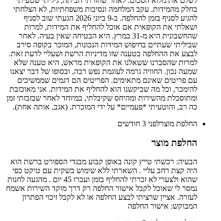
לשלם את מלוא הסכום. לאחר שחזרתי הביתה, גיליתי שטעיתי
בחלק מהמידות. עקב המלחמה ונסיבות משפחתיות, לא הצלחתי
להגיע לסניף בזמן להחלפה. ב-9 ביוני 2026 הגעתי שוב לסניף
ושאלתי את הקופאית אם אוכל להחליף את המידות, למרות
שהחשבונית היא מ-31 במרץ. היא הבטיחה שאין בעיה. לאחר
שביליתי שעתיים בחיפוש המידות הנכונות, המוכר בקופה סירב
לבצע את ההחלפה בטענה שזו מדיניות הרשת ושעליי לדעת זאת.
למרות שהסברנו ששאלנו את הקופאית מראש, היא טענה שלא
שמעה נכון. החוויה גרמה לעוגמת נפש רבה, ובסופו של דבר יצאנו
עם פריטים שאינם מתאימים. הפריטים הם דגמים שממשיכים
להימכר, וכל מה שביקשנו הוא להחליף את המידות. אני מאוכזבת
ומתוסכלת מהשירות ומהיחס שקיבלתי, במיוחד לאחר שבזבזתי זמן
כה רב, והוטעיתי *פעמיים* על ידי המוכרת. (אגב, אותה אחת).
החלפת מוצר
לפני 3 חודשים
החלפת מוצר
הבעיה: רכשתי טייץ קונה באופן קבוע מבגדי הספורט ברשת הוא
היה קצת רחב עליי . השארתי ללא שימוש בשקית עם טיקט כפי
שהוא ולצערי לא זכרתי להחליף בזמן ועברו 45 יום . מהגעה לחנות
נמסר לי שאוכל לקבל אישור החלפה רק דרך מוקד השירות אשמח
לעזרה. אציין שרציתי לבצע החלפה או לא לקבל זיכוי הפתרון
המבוקש: אישור החלפה