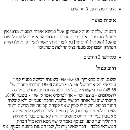
איכות מוצר
לפני 3 חודשים
איכות מוצר
הבעיה: שלחתי פניה לאמריקן איגל בנושא איכות המוצר. מדוע אין
מענה? מעבירים אותי בין החברות...מדוע אני אמורה לפנות לרשת
פוקס? [הוסתר] [הוסתר] נא ליצור איתי קשר (אמריקן איגל) תודה
הפתרון המבוקש: מענה נציג/החלפת מוצר/זיכוי
כללי
לפני 3 חודשים
חיוב כפול
שלום, היום בתאריך 09/04/2026 ביצעתי רכישה בסניף קניון
עזריאלי תל אביב של Aerie: • בשעה 18:06 חויבתי בסכום של
845.58 ₪ • ביקשתי לבטל את העסקה ולחייב מחדש בחלוקה
לתשלומים • בוצע זיכוי – אך לכרטיס אשראי שגוי • בשעה 18:40
חויבתי שוב על אותה רכישה כלומר, חויבתי פעמיים ולא קיבלתי
החזר בפועל. חשוב לי לציין שאני לקוחה קבועה של הרשת וקונה
אצלכם לעיתים קרובות, ולכן חוויית השירות שקיבלתי הייתה
מאכזבת במיוחד. היחס מהמוכרת היה לא נעים כבר מתחילת
התהליך ועד סופו, ובנוסף נאמר לי שהנושא הוא מול חברת
האשראי בלבד – דבר שאינו מקובל, שכן הטעות בוצעה בסניף. אני