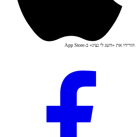
הורידו את «
השג לי נציג
» ב-
App Store