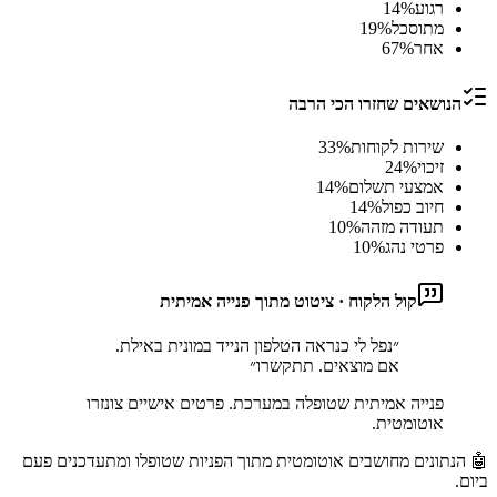
רגוע
%
14
מתוסכל
%
19
אחר
%
67
הנושאים שחזרו הכי הרבה
שירות לקוחות
%
33
זיכוי
%
24
אמצעי תשלום
%
14
חיוב כפול
%
14
תעודה מזהה
%
10
פרטי נהג
%
10
קול הלקוח · ציטוט מתוך פנייה אמיתית
״
נפל לי כנראה הטלפון הנייד במונית באילת.
אם מוצאים. תתקשרו
״
פנייה אמיתית שטופלה במערכת. פרטים אישיים צונזרו
אוטומטית.
🤖 הנתונים מחושבים אוטומטית מתוך הפניות שטופלו ומתעדכנים פעם
ביום.