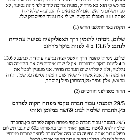
מראש כי הוא בא מרחוק, מונית צריכה לחייב לפי מונה נסיעה, לא
לפי תשלום מראש, אם לא מתאים לו הנסיעה- שלא יקח
אותה!!!!!! תטפלו בבקשה. יש לי את עמוד הפייסבוק שלו.
תקלה בשירות
לפני חודש (1)
שלום, ניסיתי להזמין דרך האפליקציה נסיעה עתידית
לנתבג ל 13.6 ב 4 לפנות בוקר מרחוב
שלום, ניסיתי להזמין דרך האפליקציה נסיעה עתידית לנתבג ל 13.6
ב 4 לפנות בוקר מרחובות. אין לי שום אינדיקציה אם ההזמנה הזו
נקלטה, ולא קיבלתי שום הערכת מחיר. אני מעוניין לבטל את
ההזמנה הזו. אנא אשרו לי שאין שום הזמנת נסיעה על שמי. תודה
מראש, אלון עמיר טל[הוסתר] מייל [הוסתר]
החזר כספי
לפני חודשיים (2)
29/5 הזמנתי עבור חברה טקסי מפתח תקוה לפרדס
כץ.החברה שלמה לנהג 69שח במזומן ואותי
29/5 הזמנתי עבור חברה טקסי מפתח תקוה לפרדס כץ.החברה
שלמה לנהג 69שח במזומן ואותי חייבו באשראי ב69 שח.גבו תשלום
כפול עבור אותה נסיעה.הנהג היה אלכסנדר ליחצב.למרות פניותיי
במייל לגט לא קבלתי החזר עבור החיוב.אבקש לטפל