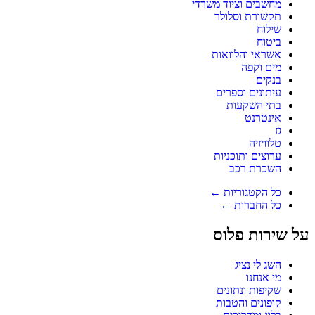
מחשבים וציוד משרדי
תקשורת וסלולר
שילוח
ביטוח
אשראי והלוואות
מים וקפה
בנקים
עיתונים וספרים
בתי השקעות
אינטרנט
גז
טלוויזיה
ערוצים ותוכניות
השכרת רכב
כל הקטגוריות ←
כל החברות ←
על שירות פלוס
השג לי נציג
מי אנחנו
שקיפות ונתונים
קופונים והטבות