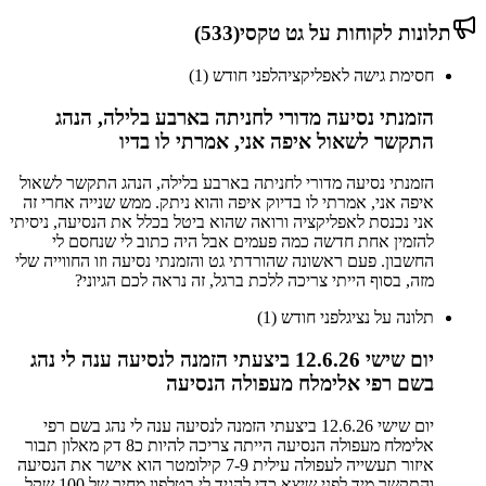
תלונות לקוחות על
גט טקסי
(
533
)
חסימת גישה לאפליקציה
לפני חודש (1)
הזמנתי נסיעה מדורי לחניתה בארבע בלילה, הנהג
התקשר לשאול איפה אני, אמרתי לו בדיו
הזמנתי נסיעה מדורי לחניתה בארבע בלילה, הנהג התקשר לשאול
איפה אני, אמרתי לו בדיוק איפה והוא ניתק. ממש שנייה אחרי זה
אני נכנסת לאפליקציה ורואה שהוא ביטל בכלל את הנסיעה, ניסיתי
להזמין אחת חדשה כמה פעמים אבל היה כתוב לי שנחסם לי
החשבון. פעם ראשונה שהורדתי גט והזמנתי נסיעה וזו החווייה שלי
מזה, בסוף הייתי צריכה ללכת ברגל, זה נראה לכם הגיוני?
תלונה על נציג
לפני חודש (1)
יום שישי 12.6.26 ביצעתי הזמנה לנסיעה ענה לי נהג
בשם רפי אלימלח מעפולה הנסיעה
יום שישי 12.6.26 ביצעתי הזמנה לנסיעה ענה לי נהג בשם רפי
אלימלח מעפולה הנסיעה הייתה צריכה להיות כ8 דק מאלון תבור
איזור תעשייה לעפולה עילית 7-9 קילומטר הוא אישר את הנסיעה
והתקשר מיד לפני שיצא כדי להגיד לי בטלפון מחיר של 100 שקל