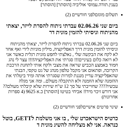
בענין.תודה.עמוסי אוליביה [הוסתר] [הוסתר]
תשלום מוגזם
לפני חודשיים (2)
ביום שני 02.06.26 עברתי ניתוח להסרת לייזר, יצאתי
מהניתוח וניסיתי להזמין מונית דר
ביום שני 02.06.26 עברתי ניתוח להסרת לייזר, יצאתי מהניתוח
וניסיתי להזמין מונית דרך האפליקציה, מיליון מוניות לידי ואף אחד
לא לקח את הבקשה שלי , נאלצתי לחפש מונית רגלית כאשר אני
לא רואה כלום בעיניים!!! סגרתי את האפליקציה!!!! עצר לי נהג
חמוד באמצע הכביש שראה את מצבי ולקח אותי לתחנת הרכבת
הקרובה, ופתאום אני מקבל טלפון מנהג של גט טקסי, הבנתי
שהאפליקציה עדיין מנגנת למרות שסגרתי אותה ומיד ביטלתי את
ההזמנה שלא הוזמנה ולא התקבלה מעולם.. ומה אני מגלה
עכשיו???? שחוייבתי על סך 12 ש"ח שירות שלא קיבלתי מעולם??
אני דורש זיכוי מיד!! אביחי בטיטו [הוסתר] כ.א 9625 (4 ספרות
אחרונות)
שינוי פרטים אישיים
לפני חודשיים (2)
כרטיס הישראכרט שלי , בו אני משלמת לGETT, בוטל
כנראה. אני לא מצליחה להשיג מונית ד