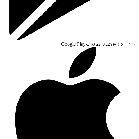
הורידו את «
השג לי נציג
» ב-
Google Play