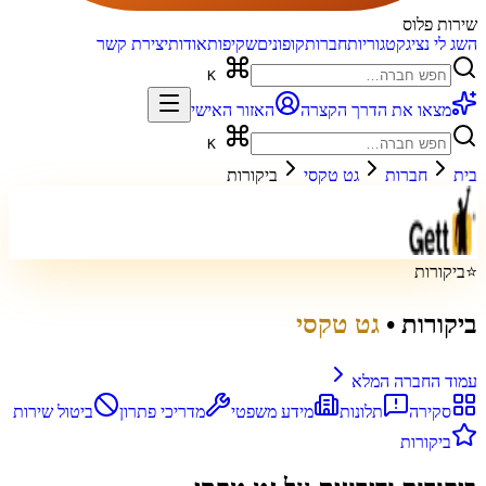
שירות פלוס
השג לי נציג
קטגוריות
חברות
קופונים
שקיפות
אודות
יצירת קשר
K
מצאו את הדרך הקצרה
האזור האישי
K
בית
חברות
גט טקסי
ביקורות
⭐
ביקורות
ביקורות
•
גט טקסי
עמוד החברה המלא
סקירה
תלונות
מידע משפטי
מדריכי פתרון
ביטול שירות
ביקורות