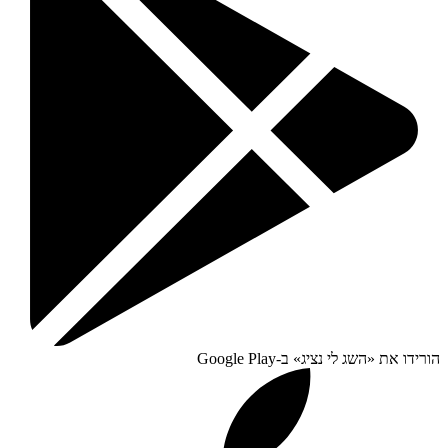
הורידו את «
השג לי נציג
» ב-
Google Play