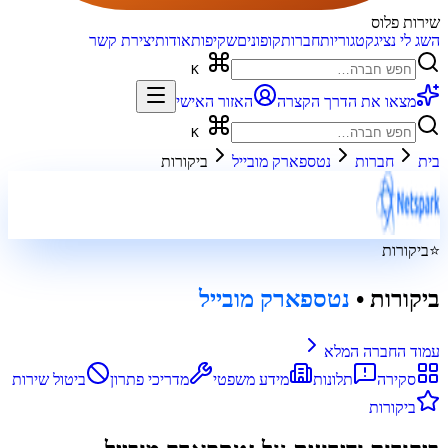
שירות פלוס
השג לי נציג
קטגוריות
חברות
קופונים
שקיפות
אודות
יצירת קשר
K
מצאו את הדרך הקצרה
האזור האישי
K
בית
חברות
נטספארק מובייל
ביקורות
⭐
ביקורות
ביקורות
•
נטספארק מובייל
עמוד החברה המלא
סקירה
תלונות
מידע משפטי
מדריכי פתרון
ביטול שירות
ביקורות