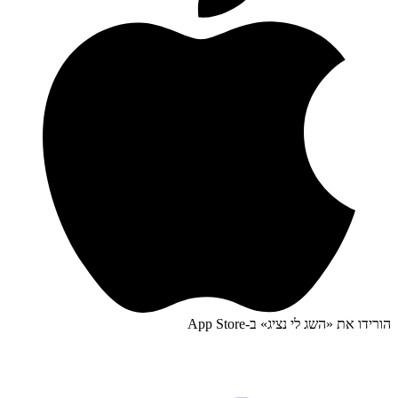
הורידו את «
השג לי נציג
» ב-
App Store