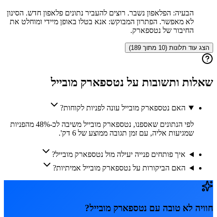
הבעיה: הפלאפון נשבר. רוצים להעביר נתונים פלאפון חדש. הסינון
לא מאפשר. הפתרון המבוקש: אנא בטלו באופן מיידי ומוחלט את
החיבור של נטספארק.
הצג עוד תלונות (10 מתוך 189)
שאלות ותשובות על
נטספארק מובייל
האם נטספארק מובייל עונה לפניות לקוחות?
לפי הנתונים שאספנו, נטספארק מובייל משיבה לכ-48% מהפניות
שמגיעות אליה, עם זמן תגובה ממוצע של 6 דק'.
איך פותחים פנייה יעילה מול נטספארק מובייל?
האם הביקורות על נטספארק מובייל אמיתיות?
חוויה לא טובה עם
נטספארק מובייל
?