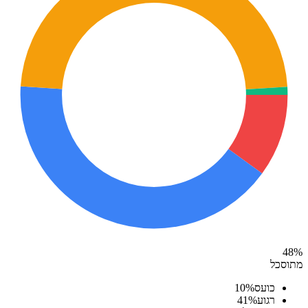
48
%
מתוסכל
כועס
%
10
רגוע
%
41