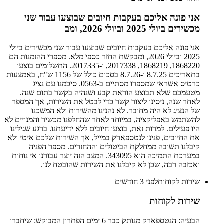
אני פונה אליכם בעקבות חיובים שבוצעו עבור שני
מכשירים ביולי 2025 וביולי 2026, ומב
אני פונה אליכם בעקבות חיובים שבוצעו עבור שני מכשירים ביולי
2025 וביולי 2026, ומבקשת החזר כספי מלא. מספרי ההזמנות הם
1868220, 1868219, 2017338, ו-2017335. התשלומים בוצעו
בתאריכים 8.7.25 ו-8.7.26 בסכום כולל של 1156 ש"ח, באמצעות
כרטיס אשראי שמספרו מסתיים ב-0563. סיכמנו עם נציג
מטעמכם שלא תבוצע הוראת קבע ושנהיה בקשר בתום שנה.
לאחר שנה, ניסינו ליצור קשר כדי לבטל את השירות, אך המספר
של הנציג לא היה מחובר. לא נהנינו מהשירות ולא המשכנו
להשתמש באפליקציה, במיוחד לאחר שהחלפנו מכשיר והמנויים לא
היו פעילים. למרות זאת, בוצעו חיובים ללא ידיעתנו. ברגע שגילינו
את החיובים, פנינו לנטספארק במייל, אך השירות שלכם איטי ולא
קיבלנו תשובה ממחלקת הביטולים וההחזרים. מספר הפניה
במערכת התמיכה הוא 343095. המצב הזה יוצר עבורנו אי נוחות
ואכזבה רבה, שכן לא קיבלנו את השירות שהובטח לנו.
שירות לקוחות
לפני 3 חודשים
שירות לקוחות
הבעיה: הנטספארק מנותק כבר 6 ימים הפתרון המבוקש: שיחברו