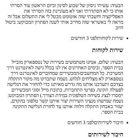
הבעיה: עשיתי ניסיון של שבוע לסינון וביום הראשון עוד הסרתי
אותו כי לא הסתדרתי ואני לא מעוניינת בזה הסרתי את
האפליקציה וחשבתי שזה אוטומט מבטל לי את התשלום אבל זה
מראה לי באשראי שזה מחייב אותי לשנה הפתרון המבוקש: ביטול
חיוב
שירות לקוחות
לפני 3 חודשים
שירות לקוחות
הבעיה: שלום, אנחנו משתמשים בשירות של נטספארק מובייל
בבית הספר, ובימים האחרונים אין לנו בכלל גישה לאינטרנט דרך
המערכת. כל המחשבים/המכשירים שמחוברים לאינטרנט דרך
נטספארק לא מצליחים לגלוש. נשמח שתבדקו מה מקור התקלה
בצדכם ותעדכנו אותנו מה נדרש מאיתנו כדי להחזיר את הגלישה
לפעולה תקינה. (פרטי התחברות, כתובת מייל וסוגי המכשירים
יימסרו לנציג בשיחה הטלפונית במידת הצורך.) הפתרון המבוקש:
נשמח שמישהו מנציגי השירות יצור איתנו קשר טלפוני בהקדם,
יעזור באבחון התקלה וילווה אותנו עד לחזרת הגלישה התקינה
בבית הספר.
חיבור לשירותים
לפני 3 חודשים
חיבור לשירותים