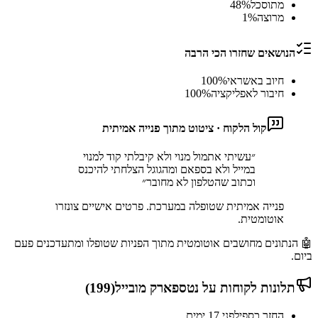
מתוסכל
%
48
מרוצה
%
1
הנושאים שחזרו הכי הרבה
חיוב באשראי
%
100
חיבור לאפליקציה
%
100
קול הלקוח · ציטוט מתוך פנייה אמיתית
״
עשיתי אתמול מנוי ולא קיבלתי קוד למנוי
במייל ולא בספאם ומהגוגל הצלחתי להיכנס
וכתוב שהטלפון לא מחובר
״
פנייה אמיתית שטופלה במערכת. פרטים אישיים צונזרו
אוטומטית.
🤖 הנתונים מחושבים אוטומטית מתוך הפניות שטופלו ומתעדכנים פעם
ביום.
תלונות לקוחות על
נטספארק מובייל
(
199
)
החזר כספי
לפני 17 ימים