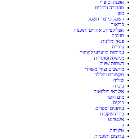
אופנה וטיפוח
תחבורה ורכבים
מזון
חשמל ומוצרי חשמל
בריאות
אפליקציות, אתרים ותוכנות
תעופה
פנאי ומלונות
עיריות
עמותות ומועדוני לקוחות
ממשלה ומוסדות
רשתות שיווק
מחשבים וציוד משרדי
תקשורת וסלולר
שילוח
ביטוח
אשראי והלוואות
מים וקפה
בנקים
עיתונים וספרים
בתי השקעות
אינטרנט
גז
טלוויזיה
ערוצים ותוכניות