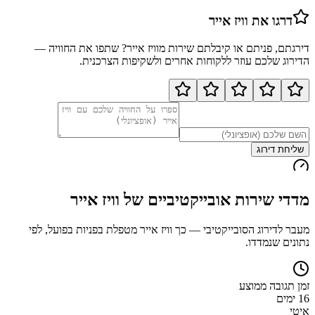
דרגו את
וויז אייר
דירגתם, פניתם או קיבלתם שירות מ
וויז אייר
? שתפו את החוויה —
הדירוג שלכם עוזר ללקוחות אחרים ולשקיפות הצרכנית.
שליחת דירוג
מדדי שירות אובייקטיביים של
וויז אייר
מעבר לדירוג הסובייקטיבי — כך
וויז אייר
מטפלת בפניות בפועל, לפי
נתונים שנמדדו.
זמן תגובה ממוצע
16 ימים
איטי