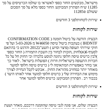
מישראל, מבקשים החזר כספי לאשראי בו שולמו הכרטיסים על סך
11285 ש״ח הפתרון המבוקש: החזר כספי מלא על סך הסכום
ששולם 11285₪
שירות לקוחות
לפני 3 חודשים
שירות לקוחות
הבעיה: הודעה על ביטול הזמנה ( CONFIRMATION CODE
IHDNTF ) בעקבות ביטול טיסה W46050 מ 5-03-2026 ועל פי
חוקי שירותי תעופה (פיצוי וסיוע ) תשע"ב2012 והדגש כי בהתאם
לסעיף 6(א)לחוק ,הזכות לבחור בין השבת התמורה ( החזר כספי
)לבין כרטיס טיסה חלופי נתונה לנוסע בלבד!! וכי החוק חל על כל
חברות התעופה (ישראליות וזרות ) הפועלות בישראל . לאור כך
אני בוחר באפשרות המתאימה לי ( כרטיס טיסה חלופי למועד
מאוחר יותר כמחויב מהוראת החוק . אבקש לקבל הנחייה לצורך
מימוש את הבחירה שלי ( כרטיס חלופי למועד אחר לאותו היעד )
בכבוד רב . הפתרון המבוקש: כרטיס חלופי למועד אחר
שירות לקוחות
לפני 3 חודשים
שירות לקוחות
הבעיה: שלום, אני פונה לגבי טיסה שהוזמנה דרככם, מאחר ושעת