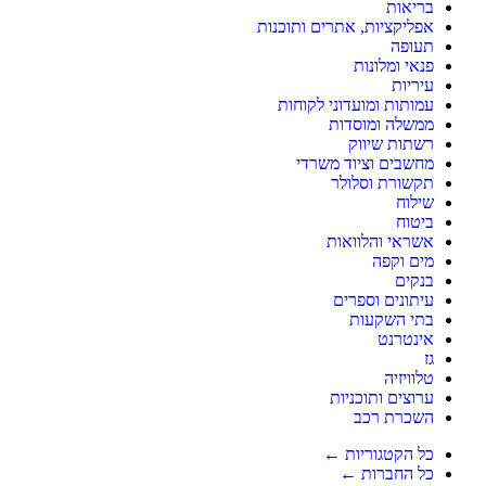
בריאות
אפליקציות, אתרים ותוכנות
תעופה
פנאי ומלונות
עיריות
עמותות ומועדוני לקוחות
ממשלה ומוסדות
רשתות שיווק
מחשבים וציוד משרדי
תקשורת וסלולר
שילוח
ביטוח
אשראי והלוואות
מים וקפה
בנקים
עיתונים וספרים
בתי השקעות
אינטרנט
גז
טלוויזיה
ערוצים ותוכניות
השכרת רכב
כל הקטגוריות ←
כל החברות ←