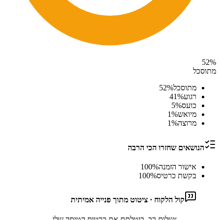
52
%
מתוסכל
מתוסכל
%
52
רגוע
%
41
כועס
%
5
מיואש
%
1
מרוצה
%
1
הנושאים שחזרו הכי הרבה
אישור הזמנה
%
100
בקשת כרטיס
%
100
קול הלקוח · ציטוט מתוך פנייה אמיתית
״
שלום רב, ביטלתם את כרטיס הטיסה שלי