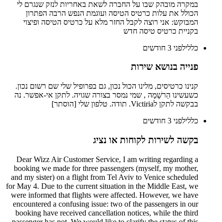
במקרה מובהק שבו על החברה לשאת באחריות לנזק שנגרם לי
הכולל את עלות כרטיס הטיסה ועוגמת הנפש הרבה הפתרון
המבוקש: אני רוצה לקבל החזר מלא על כרטיס הטיסה ופיצוי
בקניית כרטיס טיסה חדש
כללי
לפני 3 חודשים
פנייה בנושא שירות
קנינו כרטיסים, מלינו הכול נכון, גם בפרופיל שלי שם רשום נכון.
כשעשינו הַרשָׁמָה , שמי נמסר בצורה שגויה. לתקן אי-אפשר. נה
בבקשה לתקן לVictiria. תודה. טלפון שלי [הוסתר]
כללי
לפני 3 חודשים
בקשה לשירות לקוחות או נציג
Dear Wizz Air Customer Service, I am writing regarding a
booking we made for three passengers (myself, my mother,
and my sister) on a flight from Tel Aviv to Venice scheduled
for May 4. Due to the current situation in the Middle East, we
were informed that flights were affected. However, we have
encountered a confusing issue: two of the passengers in our
booking have received cancellation notices, while the third
passenger has not. We would like to clarify the status of this