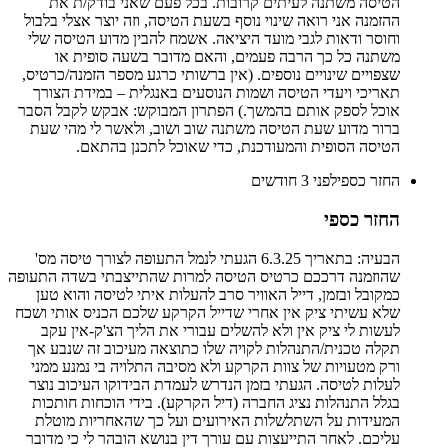
הטיסה משתנה לעיתים קרובות. בכל פעם שאני בודק/ת את
ההזמנה אני רואה שינוי נוסף בשעת הטיסה, וזה יוצר אצלי בלבול
וחוסר ודאות לגבי מועד היציאה. אשמח להבין מדוע הטיסה שלי
משתנה כל כך הרבה פעמים, והאם מדובר בשעה סופית או
שצפויים שינויים נוספים. (אין ברשותי כרגע מספר הזמנה/כרטיס,
תאריכי ויעדי הטיסה ושמות הנוסעים באנגלית – במידת הצורך
אוכל לספק אותם בהמשך.) הפתרון המבוקש: אבקש לקבל הסבר
ברור מדוע שעת הטיסה משתנה שוב ושוב, ולאשר לי מהי שעת
הטיסה הסופית והמעודכנת, כדי שאוכל לתכנן בהתאם.
החזר כספי
לפני 3 חודשים
החזר כספי
הבעיה: בתאריך 6.3.25 הגעתי לנמל התעופה לצורך טיסה מס'
שהוזמנה דרככם כרטיס הטיסה למרות שהתייצבתי בשדה התעופה
כמקובל ובזמן, דייל האוויר סרב להעלות איתי לטיסה והוא טען
שלא עשיתי ציק אין אחרי שדייל הקרקע שלכם הכניס אותי ושכח
לעשות לי ציק אין ולא להשלים עבורי את הליך הצ'ק-אין עקב
תקלה טכנית/התנהלות לקויה שלו כתוצאה מעיכוב זה שנבע אך
ורק מטעויות של צוות הקרקע ולא מסיבה התלויה בי נמנע ממני
לעלות לטיסה. הגעתי בזמן הנדרש לעמדת הבידוקו העיכוב נוצר
בגלל התנהלות נציג החברה (דיל הקרקע). בידי הוכחות חותכות
המעידות על השתלשלות האירועים ועל כך שהאחריות מוטלת
עליכם. לאחר התייעצות עם עורך דין בנושא הובהר לי כי מדובר