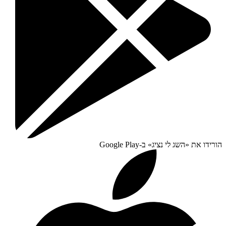
הורידו את «
השג לי נציג
» ב-
Google Play