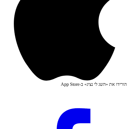
הורידו את «
השג לי נציג
» ב-
App Store