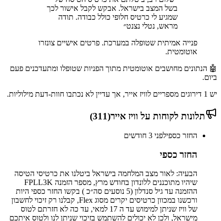
בשל המצב בישראל. אבקש לקבל אישור לכך
שמגיע לי כרטיס חלופי כולל כבודה. תודה
מראש, נטלי נצנט
״
פנייה אמיתית שטופלה במערכת. פרטים אישיים צונזרו
אוטומטית.
🤖 הנתונים מחושבים אוטומטית מתוך הפניות שטופלו ומתעדכנים פעם
ביום.
יש
1
דירוגים מספריים ל
וויז אייר
, אך עדיין לא נכתבו חוות-דעת מילוליות.
תלונות לקוחות על
וויז אייר
(
311
)
החזר כספי
לפני 3 חודשים
החזר כספי
הבעיה: לאור מצב המלחמה בישראל ביטלנו את כרטיסי הטיסה
שיהיו מתוכננים ללונדון בחודש מרץ, מספר הזמנה FPLL3K
ההזמנה עד גיל סנדלון (5 נוסעים סה״כ ) בקשו החזר כספי היות
ורכשנו במכוון כרטיסים יקרים מסוג Flex, קבלנו רק זיכוי לחשבון
של וויז שניתן למימוש עד ה 17 למאי, עד כה לא חזרתם לטוס
מישראל, ולכן לא יכולים להשתמש בזיכוי שניתן לנו ולטוס איתכם