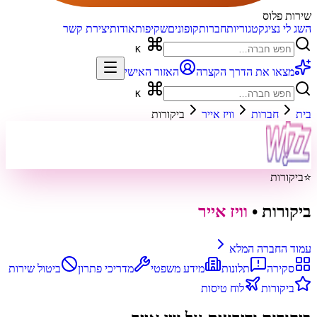
שירות פלוס
השג לי נציג
קטגוריות
חברות
קופונים
שקיפות
אודות
יצירת קשר
K
מצאו את הדרך הקצרה
האזור האישי
K
בית
חברות
וויז אייר
ביקורות
⭐
ביקורות
ביקורות
•
וויז אייר
עמוד החברה המלא
סקירה
תלונות
מידע משפטי
מדריכי פתרון
ביטול שירות
ביקורות
לוח טיסות