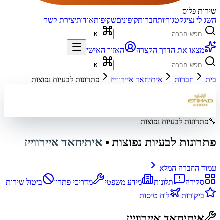
שירות פלוס
השג לי נציג
קטגוריות
חברות
קופונים
שקיפות
אודות
יצירת קשר
K
מצאו את הדרך הקצרה
האזור האישי
K
בית
חברות
איתיחאד איירווייז
פתרונות לבעיות נפוצות
🔧
פתרונות לבעיות נפוצות
פתרונות לבעיות נפוצות
•
איתיחאד איירווייז
עמוד החברה המלא
סקירה
תלונות
מידע משפטי
מדריכי פתרון
ביטול שירות
ביקורות
לוח טיסות
איתיחאד איירווייז