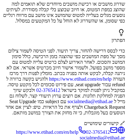
שדרוג מושבים או רכישת מושבים מיוחדים שלא תואמים למה
שהוצג במפת המטוס, או חיוב שבוצע בלי קבלה מסודרת. לעיתים
נוסעים מגלים בעלייה למטוס שהמושב אינו מושב עם מרווח רגליים
כפי שסומן, או שהשדרוג לא הוחל על כל המקטעים במסלול.
הפתרון
כדי לבסס דרישה להחזר, צריך תיעוד. לפני הטיסה לשמור צילום
מסך של מפת המושבים כפי שהוצגה בזמן הרכישה, כולל סימון
המושב והסכום. לאחר האירוע לצלם כרטיס עלייה למטוס עם
מספר מושב בפועל, ולשמור אישור חיוב מכרטיס אשראי. אם לא
ניתנה קבלה, לבקש אותה בפניה בכתב. מומלץ לפנות דרך מרכז
העזרה
https://www.etihad.com/en/help
ולהגיש בקשה ברורה ל
refund עבור seat upgrade, עם פירוט סכומים לכל מקטע טיסה.
במקביל ניתן לפנות למוקד בישראל
02-3765412
ולבקש שיוך
הפניה למחלקת תלונות. אם רוצים ערוץ תיעודי קצר, לשלוח גם
מייל ל
socialmedia@etihad.ae
עם subject כמו Seat Upgrade
Chargeback Request ולצרף את כל הראיות. טיפ: לציין אם אחד
הנוסעים בעל מוגבלות, כי זה מחזק את הצורך במושב מותאם.
🔗 קישורים שימושיים
https://www.etihad.com/en/help
02-3765412
socialmedia@etihad.ae