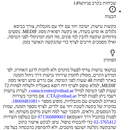
שכיחות בקרב פניות
%
14
הבעיה
בקשות נגישות, ישיבה יחד עם ילד עם מוגבלות, צורך בכיסא
גלגלים או סיוע בשדה, או בקשה רפואית מסוג MEDIF. נוסעים
מדווחים שקשה להבין למי פונים, מה הזמן המינימלי לפני הטיסה,
ואילו מסמכים חייבים לצרף כדי שהבקשה תאושר בזמן.
הפתרון
בנושאי נגישות עדיף לפעול מוקדם ולא לחכות לרגע האחרון. לפי
המידע הקיים, מומלץ להזמין שירותי נגישות דרך ניהול הזמנה
באתר לפחות 48 שעות לפני הטיסה. אם נדרש סיוע רפואי מסוג
MEDIF, למלא טופס ולצרף דוח רופא באנגלית ולשלוח לפחות 72
שעות לפני הטיסה למייל
contactcentre@etihad.ae
. לערוץ נגישות
רשמי ניתן לפנות למייל
CTA@etihad.ae
. אם מדובר בשירות
בארהב לנוסעים עם מוגבלויות, מופיע מספר
+18669481081
.
במקרה של בקשה לשבת יחד עם ילדים, לצרף מספר הזמנה, שמות
כל הנוסעים, גילאים, והסבר קצר למה חשוב מיקום משותף, ואז
לפנות במקביל דרך וואטסאפ
971566889003
וגם בטלפון השירות
02-3765412
כדי להבטיח טיפול. טיפ: לבקש אישור כתוב
שהבקשה נקלטה ושובצו מושבים, ולא להסתפק בהבטחה בעל פה.