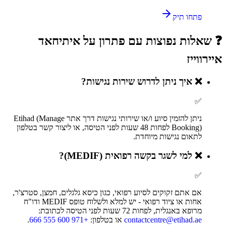
פתחו תיק
❓ שאלות נפוצות עם פתרון על
איתיחאד
איירווייז
❌
איך ניתן לדרוש שירות נגישות?
✅
ניתן להזמין סיוע ו/או שירותי נגישות דרך אתר Etihad (Manage
Booking) לפחות 48 שעות לפני הטיסה, או ליצור קשר בטלפון
לתאום נגישות מיוחדת.
❌
למי לשגר בקשה רפואית (MEDIF)?
✅
אם אתם זקוקים לסיוע רפואי, כגון כיסא גלגלים, חמצן, סטרצ'ר,
אחות או ציוד רפואי - יש למלא ולשלוח טופס MEDIF ודו"ח
מרופא באנגלית, לפחות 72 שעות לפני הטיסה לכתובת:
contactcentre@etihad.ae
או בטלפון:
+971 600 555 666
.