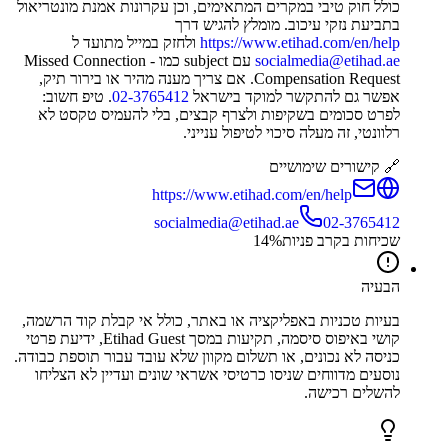
כולל חוק טיבי במקרים המתאימים, וכן עקרונות אמנת מונטריאול
בתביעת נזקי עיכוב. מומלץ להגיש דרך
https://www.etihad.com/en/help
ולחזק במייל מתועד ל
socialmedia@etihad.ae
עם subject כמו Missed Connection -
Compensation Request. אם צריך מענה מהיר או בירור תיק,
אפשר גם להתקשר למוקד בישראל
02-3765412
. טיפ חשוב:
לפרט סכומים בשקיפות ולצרף קבצים, בלי להעמיס טקסט לא
רלוונטי, זה מעלה סיכוי לטיפול ענייני.
🔗 קישורים שימושיים
https://www.etihad.com/en/help
socialmedia@etihad.ae
02-3765412
שכיחות בקרב פניות
%
14
הבעיה
בעיות טכניות באפליקציה או באתר, כולל אי קבלת קוד הרשמה,
קושי באיפוס סיסמה, תקיעות במסך Etihad Guest, ידיעת פרטי
כניסה לא נכונים, או תשלום מקוון שלא עובד עבור תוספת כבודה.
נוסעים מדווחים שניסו כרטיסי אשראי שונים ועדיין לא הצליחו
להשלים רכישה.