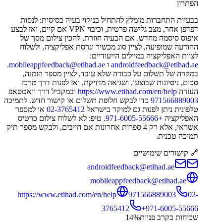
הפתרון
בבעיות התחברות מומלץ להתחיל בניקוי בעיה בסיסית: לנסות
דפדפן אחר, מצב גלישה פרטית, וכיבוי VPN אם קיים, ואז לבצע
איפוס סיסמה מחדש. אם הבעיה חוזרת, להכין צילום מסך של
ההודעה שמופיעה, לציין סוג מכשיר וגרסת אפליקציה, ולשלוח
לצוות האפליקציה במיילים הייעודיים:
androidfeedback@etihad.ae
ו
mobileappfeedback@etihad.ae
.
במקרה של תשלום על כבודה שלא עובד, לציין מספר הזמנה,
סכום, ניסיונות שבוצעו, ושגיאה מדויקת, ואז לפנות דרך מרכז
העזרה
https://www.etihad.com/en/help
ובמקביל דרך וואטסאפ
971566889003
כדי לבקש חלופת תשלום או קישור חדש. לתמיכה
טלפונית ניתן לפנות גם למוקד בישראל
02-3765412
או למספר
האפליקציה
+971-6005-55666
. טיפ: לא לשלוח צילום כרטיס
אשראי, אלא רק 4 ספרות אחרונות אם חייבים, ולבקש מספר תיק
תמיכה טכנית.
🔗 קישורים שימושיים
androidfeedback@etihad.ae
mobileappfeedback@etihad.ae
https://www.etihad.com/en/help
971566889003
02-
3765412
+971-6005-55666
שכיחות בקרב פניות
%
14