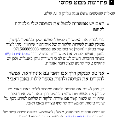
🤖 פתרונות מבוט פלוסי
שאלות שגולשים שאלו וענה עליהן ה-AI שלנו.
האם יש אפשרות לבטל את הטיסה שלי מלטוקיו
לקיוטו
כדי לבדוק את האפשרות לביטול הטיסה שלך מלטוקיו לקיוטו,
מומלץ לפנות לשירות הלקוחות של איתיחאד איירווייז. ניתן ליצור
קשר בטלפון [הוסר] או בוואטסאפ במספר 971566889003.
בנוסף, אפשר לבדוק את אפשרויות הביטול דרך
טופס יצירת קשר
באתר החברה. חשוב לשים לב כי השירות ניתן באנגלית, ולכן יש
להקיש 2 כדי להגיע לנציג דובר אנגלית.
אני טס לבנקוק דרך אבו דאבי עם אינתיהאד, אפשר
להקדים את הטיסה ולהנות מספר לילות באבן דאבי?
כן, ניתן לשנות את הטיסה ולהנות ממספר לילות באבו דאבי. יש
לבדוק את אפשרויות שינוי הכרטיס דרך האתר של איתיחאד
איירווייז או ליצור קשר עם שירות הלקוחות שלהם למידע נוסף על
שינויי טיסות והאפשרות להוסיף עצירה באבו דאבי.
לפרטים נוספים ולהזמנות, מומלץ להשתמש בטופס יצירת קשר של
החברה:
טופס יצירת קשר
או ליצור קשר בטלפון [הוסר].