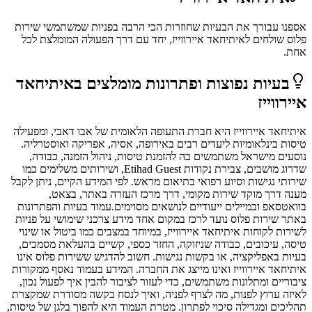
אספנו עבורך את הבעיות שחוזרות הכי הרבה בפניות שמשתמשי
שירות
פלוס
שולחים ל
איתיחאד איירווייז
, יחד עם דרך הפעולה המומלצת לכל
אחת.
בעיות נפוצות ופתרונות מומלצים ב
איתיחאד
איירווייז
איתיחאד איירווייז היא חברת התעופה הלאומית של אבו דאבי, ומפעילה
טיסות בינלאומיות ליעדים רבים באירופה, אסיה, אפריקה ואוסטרליה.
נוסעים מישראל משתמשים בה להזמנת טיסות, ניהול הזמנה, כבודה,
שדרוג מושבים, צבירת נקודות Etihad Guest, ושירותים משלימים כמו
שירותי נגישות וסיוע רפואי בתיאום מראש. לפי המידע הקיים, ניתן לקבל
מענה דרך מוקד שירות מקומי, דרך מרכז העזרה באתר, בצאט,
בוואטסאפ ובמיילים ייעודיים לנושאים מסוימים.עמוד בעיות והפתרונות
באתר שירות פלוס נועד לרכז במקום אחד מידע צרכני שימושי על פניות
לשירות לקוחות איתיחאד איירווייז, במיוחד במצבים כמו ביטול או שינוי
טיסה, עיכובים, כבודה שניזוקה, החזר כספי, קשיים בהעלאת מסמכים,
בעיות באפליקציה, או בקשות נגישות. חשוב להדגיש ששירות פלוס אינו
איתיחאד איירווייז ואינו מייצג את החברה. המידע בעמוד נאסף ממקורות
ציבוריים ומתלונות משתמשים, כדי לעזור לציבור להבין איך לפעול נכון,
לאיזה ערוץ לפנות, מה לצרף לפניה, ואיך לנסח בקשה מסודרת שמקצרת
תהליכים ומגדילה סיכוי לפתרון. מטרת העמוד היא להפוך בלגן של טיסות,