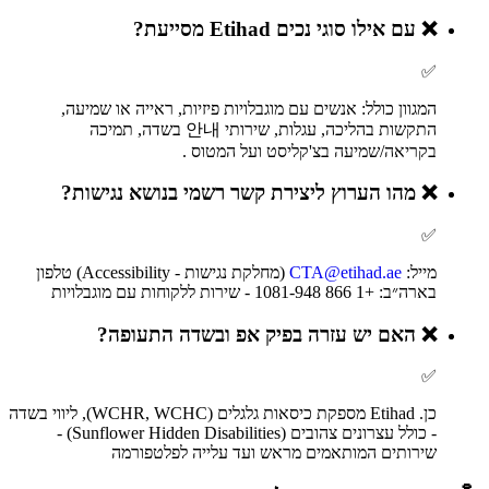
❌
עם אילו סוגי נכים Etihad מסייעת?
✅
המגוון כולל: אנשים עם מוגבלויות פיזיות, ראייה או שמיעה,
התקשות בהליכה, עגלות, שירותי 안내 בשדה, תמיכה
בקריאה/שמיעה בצ'קליסט ועל המטוס .
❌
מהו הערוץ ליצירת קשר רשמי בנושא נגישות?
✅
מייל:
CTA@etihad.ae
(מחלקת נגישות - Accessibility) טלפון
בארה״ב: +1 866 948‑1081 - שירות ללקוחות עם מוגבלויות
❌
האם יש עזרה בפיק אפ ובשדה התעופה?
✅
כן. Etihad מספקת כיסאות גלגלים (WCHR, WCHC), ליווי בשדה
- כולל עצרונים צהובים (Sunflower Hidden Disabilities) -
שירותים המותאמים מראש ועד עלייה לפלטפורמה