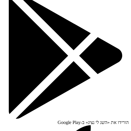
הורידו את «
השג לי נציג
» ב-
Google Play