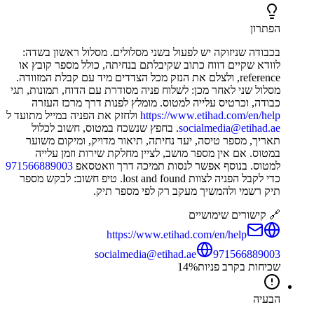
הפתרון
בכבודה שניזוקה יש לפעול בשני מסלולים. מסלול ראשון בשדה:
לוודא שקיים דווח כתוב שקיבלתם בנחיתה, כולל מספר קובץ או
reference, ולצלם את הנזק מכל הצדדים מיד עם קבלת המזוודה.
מסלול שני לאחר מכן: לשלוח פניה מסודרת עם הדוח, תמונות, תגי
כבודה, וכרטיס עלייה למטוס. מומלץ לפנות דרך מרכז העזרה
https://www.etihad.com/en/help
ולחזק את הפניה במייל מתועד ל
socialmedia@etihad.ae
. בחפץ שנשכח במטוס, חשוב לכלול
תאריך, מספר טיסה, יעד נחיתה, תיאור מדויק, ומיקום משוער
במטוס. אם אין מספר מושב, לציין מחלקת שירות וזמן עלייה
למטוס. בנוסף אפשר לנסות תמיכה דרך וואטסאפ
971566889003
כדי לקבל הפניה לצוות lost and found. טיפ חשוב: לבקש מספר
תיק רשמי ולהמשיך מעקב רק לפי מספר תיק.
🔗 קישורים שימושיים
https://www.etihad.com/en/help
socialmedia@etihad.ae
971566889003
שכיחות בקרב פניות
%
14
הבעיה