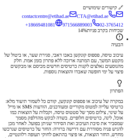
🔗 קישורים שימושיים
contactcentre@etihad.ae
CTA@etihad.ae
+18669481081
971566889003
02-3765412
שכיחות בקרב פניות
%
14
הבעיה
עיכוב טיסה, פספוס קונקשן באבו דאבי, סגירת שער, או ביטול של
מקטע המשך, עם המתנה ארוכה ללא פתרון בזמן אמת. חלק
מהנוסעים נאלצים לקנות כרטיסים חדשים מכיסם או מבקשים
פיצוי על ימי חופשה שאבדו והוצאות נוספות.
הפתרון
במקרה של עיכוב או פספוס קונקשן, קודם כל לשמור תיעוד מלא:
כרטיסי עלייה למטוס מקוריים ומעודכנים, הודעות SMS או מייל
על שינוי, צילום מסך של סטטוס טיסה, וקבלות על הוצאות כמו
אוכל, לינה, כרטיסים חלופיים. בשדה לבקש מהדלפק מסמך
שמסביר את סיבת העיכוב ואת הסידור שניתן בפועל. לאחר מכן
להגיש פניה מסודרת עם דרישה ברורה: החזר על כרטיסים שנרכשו
מחדש, החזר הוצאות, או פיצוי בהתאם לחוקי תעופה רלוונטיים,