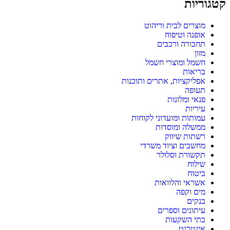
קטגוריות
מוצרים לבית וריהוט
אופנה וטיפוח
תחבורה ורכבים
מזון
חשמל ומוצרי חשמל
בריאות
אפליקציות, אתרים ותוכנות
תעופה
פנאי ומלונות
עיריות
עמותות ומועדוני לקוחות
ממשלה ומוסדות
רשתות שיווק
מחשבים וציוד משרדי
תקשורת וסלולר
שילוח
ביטוח
אשראי והלוואות
מים וקפה
בנקים
עיתונים וספרים
בתי השקעות
אינטרנט