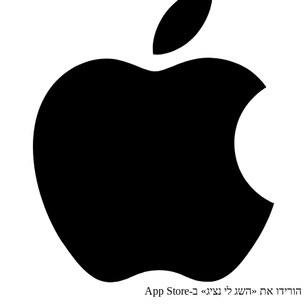
הורידו את «
השג לי נציג
» ב-
App Store