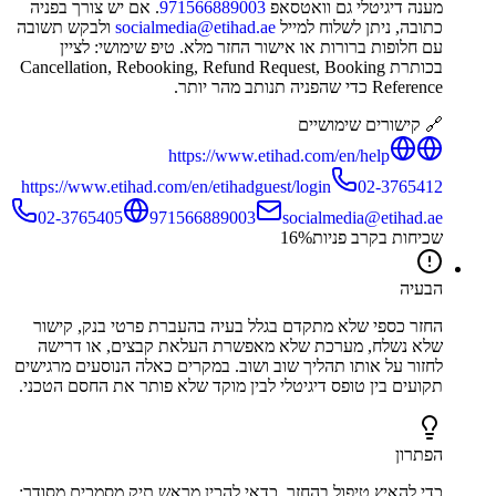
מענה דיגיטלי גם וואטסאפ
971566889003
. אם יש צורך בפניה
כתובה, ניתן לשלוח למייל
socialmedia@etihad.ae
ולבקש תשובה
עם חלופות ברורות או אישור החזר מלא. טיפ שימושי: לציין
בכותרת Cancellation, Rebooking, Refund Request, Booking
Reference כדי שהפניה תנותב מהר יותר.
🔗 קישורים שימושיים
https://www.etihad.com/en/help
https://www.etihad.com/en/etihadguest/login
02-3765412
02-3765405
971566889003
socialmedia@etihad.ae
שכיחות בקרב פניות
%
16
הבעיה
החזר כספי שלא מתקדם בגלל בעיה בהעברת פרטי בנק, קישור
שלא נשלח, מערכת שלא מאפשרת העלאת קבצים, או דרישה
לחזור על אותו תהליך שוב ושוב. במקרים כאלה הנוסעים מרגישים
תקועים בין טופס דיגיטלי לבין מוקד שלא פותר את החסם הטכני.
הפתרון
כדי להאיץ טיפול בהחזר, כדאי להכין מראש תיק מסמכים מסודר: