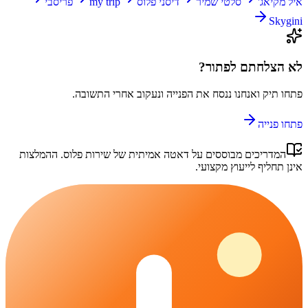
איל מקיאג'
סלטי שמיר
דיסני פלוס
my trip
פריסבי
Skygini
לא הצלחתם לפתור?
פתחו תיק ואנחנו ננסח את הפנייה ונעקוב אחרי התשובה.
פתחו פנייה
המדריכים מבוססים על דאטה אמיתית של
שירות פלוס
. ההמלצות
אינן תחליף לייעוץ מקצועי.