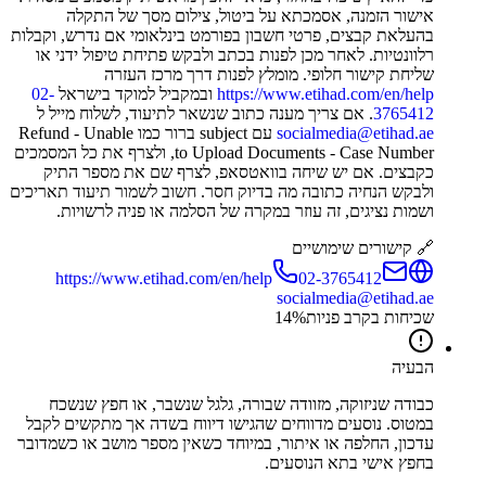
אישור הזמנה, אסמכתא על ביטול, צילום מסך של התקלה
בהעלאת קבצים, פרטי חשבון בפורמט בינלאומי אם נדרש, וקבלות
רלוונטיות. לאחר מכן לפנות בכתב ולבקש פתיחת טיפול ידני או
שליחת קישור חלופי. מומלץ לפנות דרך מרכז העזרה
https://www.etihad.com/en/help
ובמקביל למוקד בישראל
02-
3765412
. אם צריך מענה כתוב שנשאר לתיעוד, לשלוח מייל ל
socialmedia@etihad.ae
עם subject ברור כמו Refund - Unable
to Upload Documents - Case Number, ולצרף את כל המסמכים
כקבצים. אם יש שיחה בוואטסאפ, לצרף שם את מספר התיק
ולבקש הנחיה כתובה מה בדיוק חסר. חשוב לשמור תיעוד תאריכים
ושמות נציגים, זה עוזר במקרה של הסלמה או פניה לרשויות.
🔗 קישורים שימושיים
https://www.etihad.com/en/help
02-3765412
socialmedia@etihad.ae
שכיחות בקרב פניות
%
14
הבעיה
כבודה שניזוקה, מזוודה שבורה, גלגל שנשבר, או חפץ שנשכח
במטוס. נוסעים מדווחים שהגישו דיווח בשדה אך מתקשים לקבל
עדכון, החלפה או איתור, במיוחד כשאין מספר מושב או כשמדובר
בחפץ אישי בתא הנוסעים.