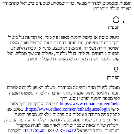
הזמנות ומסמכים למדריך מעשי וברור שמסייע לנוסעים בישראל להתמודד
בצורה יעילה ומכבדת.
הבעיה
ביטול טיסה או ביטול הזמנה באופן פתאומי, או הודעה על ביטול
דרך סוכנות נסיעות, עם חוסר בהירות האם הביטול סופי, האם
הטיסה חזרה נשמרה, והאם ניתן לבצע שינוי או קבלת חלופות.
נוסעים מדווחים על לחץ בגלל מלונות, טיולים והמשך מסלול, ועל
קושי לקבל תשובה מהירה שמאפשרת לקבל החלטה.
הפתרון
מומלץ לפעול מהר ובשיטה מסודרת. בשלב ראשון להיכנס למרכז
העזרה ולמסך ניהול הזמנה באתר החברה ולבדוק סטטוס הזמנה
לפי מספר הזמנה ופרטי נוסע, דרך
https://www.etihad.com/en/help
ובמידת הצורך גם דרך אזור
אישי
https://www.etihad.com/en/etihadguest/login
. בשלב שני
להכין פניה כתובה באנגלית עם פרטים מלאים: מספר הזמנה,
תאריכי טיסות, שמות נוסעים, צילום מסך של ההודעה על הביטול,
וקבלות של הוצאות שכבר שולמו. לאחר מכן לפנות במקביל
בערוצים: מוקד בישראל
02-3765412
או
02-3765405
, ולקבלת