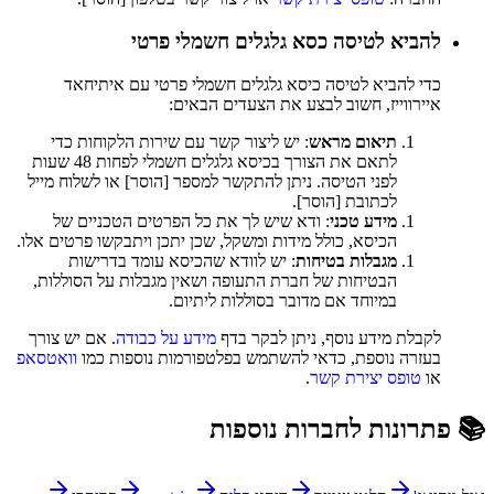
להביא לטיסה כסא גלגלים חשמלי פרטי
כדי להביא לטיסה כיסא גלגלים חשמלי פרטי עם איתיחאד
איירווייז, חשוב לבצע את הצעדים הבאים:
תיאום מראש
: יש ליצור קשר עם שירות הלקוחות כדי
לתאם את הצורך בכיסא גלגלים חשמלי לפחות 48 שעות
לפני הטיסה. ניתן להתקשר למספר [הוסר] או לשלוח מייל
לכתובת [הוסר].
מידע טכני
: ודא שיש לך את כל הפרטים הטכניים של
הכיסא, כולל מידות ומשקל, שכן יתכן ויתבקשו פרטים אלו.
מגבלות בטיחות
: יש לוודא שהכיסא עומד בדרישות
הבטיחות של חברת התעופה ושאין מגבלות על הסוללות,
במיוחד אם מדובר בסוללות ליתיום.
לקבלת מידע נוסף, ניתן לבקר בדף
מידע על כבודה
. אם יש צורך
בעזרה נוספת, כדאי להשתמש בפלטפורמות נוספות כמו
וואטסאפ
או
טופס יצירת קשר
.
📚 פתרונות לחברות נוספות