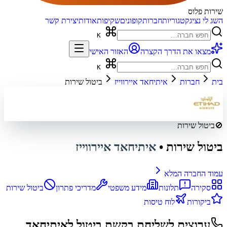
שירות פלוס
השג לי נציג
קטגוריות
חברות
קופונים
שקיפות
אודות
יצירת קשר
K
מצאו את הדרך הקצרה
האזור האישי
K
בית
חברות
איתיחאד איירווייז
ביטול שירות
🚫
ביטול שירות
ביטול שירות
•
איתיחאד איירווייז
עמוד החברה המלא
סקירה
תלונות
מידע משפטי
מדריכי פתרון
ביטול שירות
ביקורות
לוח טיסות
ערוצים לשליחת בקשת ביטול ל
איתיחאד