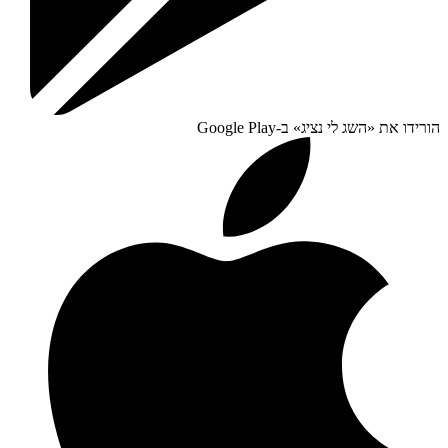
הורידו את «
השג לי נציג
» ב-
Google Play