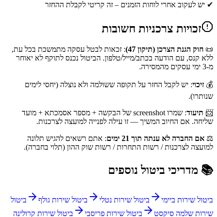
✔ יש לעקוב אחרי לוחות הזמנים – זה קריטי לקבלת ההחזר
זכויות צרכניות חשובות
📜
חוק הגנת הצרכן (תיקון 47)
: זכאות לבטל עסקה מתמשכת בכל עת,
ללא קנס, עם הודעה בכתב/מייל/טלפון. הביטול נכנס לתוקף לא יאוחר
מ-3 ימי עסקים מהמסירה.
💰
זיכוי
: יש לקבל החזר על תקופה ששולמה ולא נוצלה (יחסי לימים
שנותרו).
📨
תיעוד
: שמרו screenshot של הבקשה + מספר אסמכתא + מועד
שליחה. אם החיוב המשיך — זו עילה לפנייה למועצה לצרכנות.
⚖️
אם החברה לא ענתה תוך 21 ימים
: אתם רשאים להגיש תלונה
למועצה לצרכנות / רשות התחרות / רשות שוק ההון (תלוי בחברה).
📚 מדריכי ביטול נוספים
ביטול שירות ביימי
ביטול שירות נטלי
ביטול שירות גולף
ביטול
שירות שלמה סיקסט
ביטול שירות פריסבי
ביטול שירות קרולינה