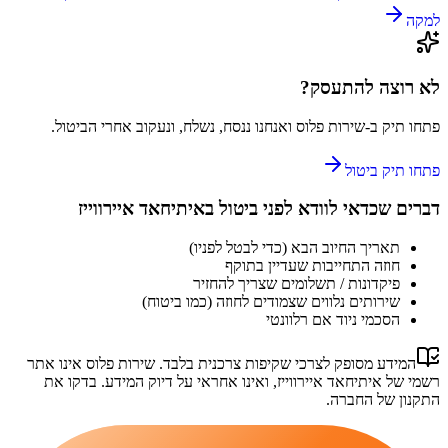
למקה
לא רוצה להתעסק?
פתחו תיק ב-
שירות פלוס
ואנחנו ננסח, נשלח, ונעקוב אחרי הביטול.
פתחו תיק ביטול
דברים שכדאי לוודא לפני ביטול ב
איתיחאד איירווייז
תאריך החיוב הבא (כדי לבטל לפניו)
חוזה התחייבות שעדיין בתוקף
פיקדונות / תשלומים שצריך להחזיר
שירותים נלווים שצמודים לחוזה (כמו ביטוח)
הסכמי ניוד אם רלוונטי
המידע מסופק לצרכי שקיפות צרכנית בלבד.
שירות פלוס
אינו אתר
רשמי של
איתיחאד איירווייז
, ואינו אחראי על דיוק המידע. בדקו את
התקנון של החברה.