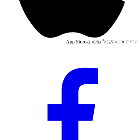
הורידו את «
השג לי נציג
» ב-
App Store