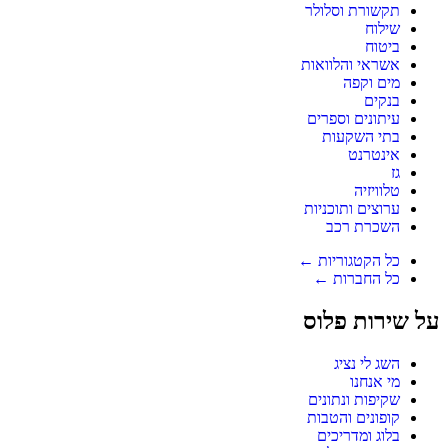
תקשורת וסלולר
שילוח
ביטוח
אשראי והלוואות
מים וקפה
בנקים
עיתונים וספרים
בתי השקעות
אינטרנט
גז
טלוויזיה
ערוצים ותוכניות
השכרת רכב
כל הקטגוריות ←
כל החברות ←
על שירות פלוס
השג לי נציג
מי אנחנו
שקיפות ונתונים
קופונים והטבות
בלוג ומדריכים