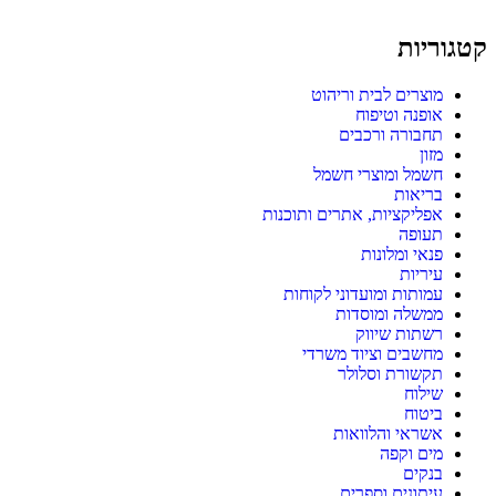
קטגוריות
מוצרים לבית וריהוט
אופנה וטיפוח
תחבורה ורכבים
מזון
חשמל ומוצרי חשמל
בריאות
אפליקציות, אתרים ותוכנות
תעופה
פנאי ומלונות
עיריות
עמותות ומועדוני לקוחות
ממשלה ומוסדות
רשתות שיווק
מחשבים וציוד משרדי
תקשורת וסלולר
שילוח
ביטוח
אשראי והלוואות
מים וקפה
בנקים
עיתונים וספרים