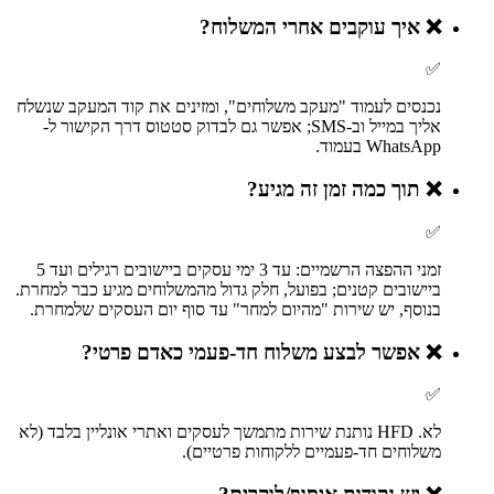
❌
איך עוקבים אחרי המשלוח?
✅
נכנסים לעמוד "מעקב משלוחים", ומזינים את קוד המעקב שנשלח
אליך במייל וב-SMS; אפשר גם לבדוק סטטוס דרך הקישור ל-
WhatsApp בעמוד.
❌
תוך כמה זמן זה מגיע?
✅
זמני ההפצה הרשמיים: עד 3 ימי עסקים ביישובים רגילים ועד 5
ביישובים קטנים; בפועל, חלק גדול מהמשלוחים מגיע כבר למחרת.
בנוסף, יש שירות "מהיום למחר" עד סוף יום העסקים שלמחרת.
❌
אפשר לבצע משלוח חד-פעמי כאדם פרטי?
✅
לא. HFD נותנת שירות מתמשך לעסקים ואתרי אונליין בלבד (לא
משלוחים חד-פעמיים ללקוחות פרטיים).