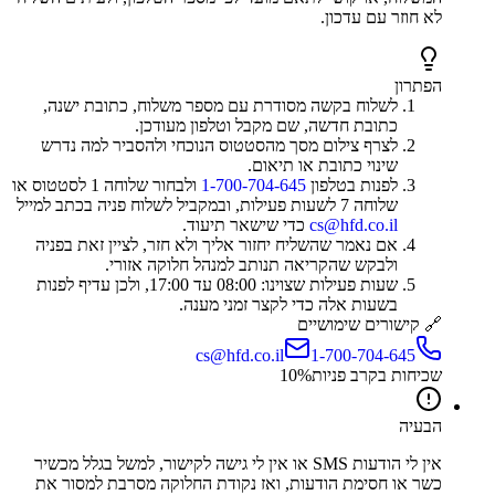
לא חוזר עם עדכון.
הפתרון
לשלוח בקשה מסודרת עם מספר משלוח, כתובת ישנה,
כתובת חדשה, שם מקבל וטלפון מעודכן.
לצרף צילום מסך מהסטטוס הנוכחי ולהסביר למה נדרש
שינוי כתובת או תיאום.
לפנות בטלפון
1-700-704-645
ולבחור שלוחה 1 לסטטוס או
שלוחה 7 לשעות פעילות, ובמקביל לשלוח פניה בכתב למייל
cs@hfd.co.il
כדי שישאר תיעוד.
אם נאמר שהשליח יחזור אליך ולא חזר, לציין זאת בפניה
ולבקש שהקריאה תנותב למנהל חלוקה אזורי.
שעות פעילות שצוינו: 08:00 עד 17:00, ולכן עדיף לפנות
בשעות אלה כדי לקצר זמני מענה.
🔗 קישורים שימושיים
cs@hfd.co.il
1-700-704-645
שכיחות בקרב פניות
%
10
הבעיה
אין לי הודעות SMS או אין לי גישה לקישור, למשל בגלל מכשיר
כשר או חסימת הודעות, ואז נקודת החלוקה מסרבת למסור את