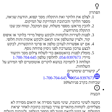
הפתרון
לצלם את הלוקר ואת התקלה: מסך קפוא, הודעת שגיאה,
מספר הלוקר והכתובת המדויקת של המיקום.
להכין מראש: מספר משלוח, שם המקבל, וטווח זמן שבו
התקלה מתרחשת.
לפנות לשירות הלקוחות ולבקש טיפול מיידי בלוקר או איפוס
קוד, ולציין שהטלפון אינו תואם ולבקש אימות זהות חלופי.
אם יש אפשרות לעדכן טלפון או פרטי התקשרות, לבקש
לבצע עדכון במערכת לפני ניסיון פתיחה נוסף.
מומלץ לפנות בוואטסאפ כדי לשלוח צילום מסך ותיעוד
מיידי:
054-9397673
. לחלופין טלפון
1-700-704-645
ושלוחה 3 לתמיכה בנושא לוקרים אוטומטיים לפי המידע על
השלוחות.
🔗 קישורים שימושיים
1-700-704-645
054-9397673
שכיחות בקרב פניות
%
10
הבעיה
בקשה לשינוי כתובת, שינוי מועד מסירה או תיאום מסירה לא
מצליחים. לקוחות מתארים צורך בעדכון כתובת לאחר יציאת
המשלוח, או קושי לתאם מועד לפי מספר הטלפון, ולעיתים השליח