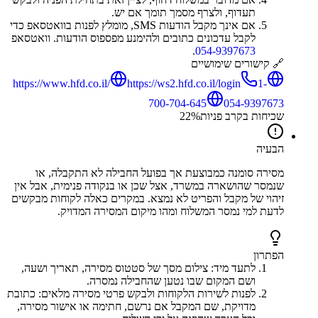
תעדוף, ולצרף מסמך תומך אם יש.
אם אינך מקבל הודעות SMS, מומלץ לפנות בוואטסאפ כדי
לקבל עדכונים כתובים ולהימנע מפספוס הודעות. וואטסאפ
.
054-9397673
🔗 קישורים שימושיים
https://www.hfd.co.il/
https://ws2.hfd.co.il/login
1-
700-704-645
054-9397673
שכיחות בקרב פניות
%
22
הבעיה
מסירה סומנה כמבוצעת אך בפועל החבילה לא התקבלה, או
שנמסר שהושארה במשרד, אצל שכן או בנקודה פנימית, אבל אין
זיהוי של מקבל והפריט לא נמצא. במקרים כאלה לקוחות מבקשים
לדעת למי נמסר המשלוח ומהו מיקום המסירה המדויק.
הפתרון
לתעד מיד: צילום מסך של סטטוס מסירה, תאריך ושעה,
ושם המקום שבו נטען שהחבילה נמסרה.
לפנות לשירות הלקוחות ולבקש פרטי מסירה מלאים: כתובת
מדויקת, שם המקבל אם נרשם, חתימה או אישור מסירה,