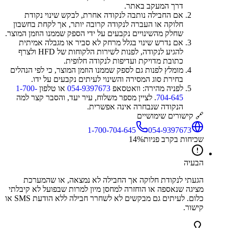
דרך המעקב באתר.
אם החבילה נותבה לנקודה אחרת, לבקש שינוי נקודת
חלוקה או העברה לנקודה קרובה יותר, אך לקחת בחשבון
שחלק מהשינויים נקבעים על ידי הספק שממנו הוזמן המוצר.
אם נדרש שינוי בגלל מרחק לא סביר או מגבלה אמיתית
להגיע לנקודה, לפנות לשירות הלקוחות של HFD ולצרף
כתובת מדויקת ועדיפות לנקודה חלופית.
מומלץ לפנות גם לספק שממנו הוזמן המוצר, כי לפי הנהלים
בחירת סוג המסירה והשינוי לעיתים נקבעים על ידו.
לפניה מהירה: וואטסאפ
054-9397673
או טלפון
1-700-
704-645
. לציין מספר משלוח, עיר יעד, והסבר קצר למה
הנקודה שנבחרה אינה אפשרית.
🔗 קישורים שימושיים
1-700-704-645
054-9397673
שכיחות בקרב פניות
%
14
הבעיה
הגעתי לנקודת חלוקה אך החבילה לא נמצאה, או שהמערכת
מציגה שנאספה או הוחזרה למחסן מיון למרות שבפועל לא קיבלתי
כלום. לעיתים גם מבקשים לא לשחרר חבילה ללא הודעת SMS או
קישור.