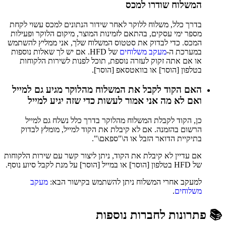
המשלוח שודרו למכס
בדרך כלל, משלוח ללוקר לאחר שידור הנתונים למכס עשוי לקחת
מספר ימי עסקים, בהתאם לזמינות המוצר, מיקום הלוקר ופעילות
המכס. כדי לבדוק את סטטוס המשלוח שלך, אני ממליץ להשתמש
במערכת ה-
מעקב משלוחים
של HFD. אם יש לך שאלות נוספות
או אם אתה זקוק לעזרה נוספת, תוכל לפנות לשירות הלקוחות
בטלפון [הוסר] או בוואטסאפ [הוסר].
האם הקוד לקבל את המשלוח מהלוקר מגיע גם למייל
ואם לא מה אני אמור לעשות כדי שזה יגיע למייל
כן, הקוד לקבלת המשלוח מהלוקר בדרך כלל נשלח גם למייל
הרשום בהזמנה. אם לא קיבלת את הקוד למייל, מומלץ לבדוק
בתיקיית הדואר הזבל או ה\"ספאם\".
אם עדיין לא קיבלת את הקוד, ניתן ליצור קשר עם שירות הלקוחות
של HFD בטלפון [הוסר] או במייל [הוסר] על מנת לקבל סיוע נוסף.
למעקב אחרי המשלוח ניתן להשתמש בקישור הבא:
מעקב
משלוחים
.
📚 פתרונות לחברות נוספות