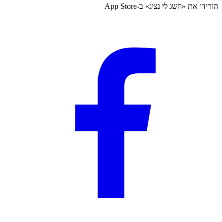
הורידו את «
השג לי נציג
» ב-
App Store