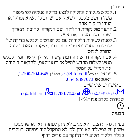
הפתרון
לבקש מנקודת החלוקה לבצע בדיקה פנימית לפי מספר
משלוח ושם מקבל, ולשאול אם יש חבילות שלא נסרקו או
הונחו במקום אחר.
לתעד מול נקודת החלוקה: שם הנקודה, כתובת, תאריך
ושעה, ושם העובד אם אפשר.
לפנות לשירות הלקוחות עם כל הפרטים ולבקש בדיקה של
שרשרת הסריקות: סריקה אחרונה, מיקום, והאם בוצעה
החזרה למחסן.
אם הנקודה דורשת הודעת קישור ואין לך קישור זמין, לבקש
מנציג לשלוח מחדש למייל או בוואטסאפ, ולהראות בנקודה
את המייל על המסך.
ערוצים: מייל
cs@hfd.co.il
, טלפון
1-700-704-645
,
וואטסאפ
054-9397673
.
🔗 קישורים שימושיים
cs@hfd.co.il
1-700-704-645
054-9397673
שכיחות בקרב פניות
%
14
הבעיה
בעיות לוקר: המסך לא מגיב, לא ניתן לפתוח תא, או שהמספר
טלפון על המשלוח לא נכון ולכן לא מתקבל קוד פתיחה. במקרים
כאלה הלקוח תקוע ליד הלוקר עם פריט דחוף.