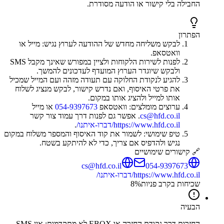
החבילה בלי קישור או הודעה מסודרת.
הפתרון
לבקש משליחה מחדש של ההודעה לערוץ נגיש: מייל או
וואטסאפ.
לפנות לשירות הלקוחות ולציין במפורש שאינך מקבל SMS
ולבקש שיוגדר הערוץ המועדף לעדכונים להמשך.
להגיע לנקודת החלוקה עם תעודה מזהה ועם המייל שמכיל
את פרטי האיסוף, ואם נדרש קישור, לבקש מנציג לשלוח
אותו למייל ולהציג אותו במקום.
ערוצים מומלצים: וואטסאפ
054-9397673
או מייל
cs@hfd.co.il
. אפשר גם לפנות דרך עמוד צור קשר
https://www.hfd.co.il/דברו-איתנו/
.
טיפ שימושי: לשמור את קוד האיסוף והמספר משלוח במקום
נגיש ולהדפיס אם צריך, כדי לא להיתקע בשטח.
🔗 קישורים שימושיים
cs@hfd.co.il
054-9397673
https://www.hfd.co.il/דברו-איתנו/
שכיחות בקרב פניות
%
8
הבעיה
החזרות דרך נקודת החזרה או EBOX לא מתקדמות: אין SMS