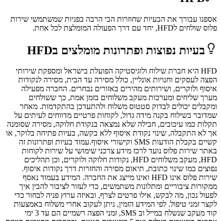
אספנו עבורך את הבעיות שחוזרות הכי הרבה בפניות שמשתמשי
שירות
פלוס
שולחים ל
HFD
, יחד עם דרך הפעולה המומלצת לכל אחת.
בעיות נפוצות ופתרונות מומלצים ב
HFD
HFD היא חברת שילוח ולוגיסטיקה הפועלת בישראל ומספקת שירותי
הפצה לעסקים וחנויות אונליין, כולל מסירה עד הבית, מסירה לנקודות
איסוף ולוקרים, ושירותים מהירים באזורים נבחרים. החברה מפעילה
מערך שליחים ומערכות מעקב משלוחים בזמן אמת, כך ששולחים
ומקבלים יכולים לבדוק סטטוס משלוח ולהתעדכן בהתקדמות. מאחר
שמדובר בשילוח בקנה מידה גדול, לקוחות פרטיים מדווחים לעיתים על
תקלות כמו עיכובים, חבילה שלא נמצאה בנקודת חלוקה, מסירה שסומנה
אך לא התקבלה, שינוי נקודת איסוף ללא בקשה, בעיות פתיחה בלוקר, או
קשיים בקבלת הודעות SMS וקישורי איסוף.עמוד בעיות ופתרונות זה
באתר שירות פלוס נועד לרכז מידע צרכני שימושי על שירות לקוחות
HFD, מעקב משלוחים HFD, נקודות חלוקה ולוקרים, וכן תהליכים
נפוצים כמו שינוי כתובת, תיאום מסירה והחזרות דרך נקודות איסוף.
שירות פלוס אינו HFD ואינו מייצג את החברה. המידע בעמוד נאסף
ממקורות ציבוריים ומתלונות משתמשים, כדי לעזור לציבור להבין איך
לפעול נכון, מה לבקש, אילו פרטים לצרף, ובאיזה ערוץ פניה לבחור כדי
לקצר זמני טיפול. לפי המידע הזמין, ניתן לעקוב אחרי משלוח באמצעות
קוד מעקב שנשלח במייל וב SMS, זמני הפצה רשמיים הם עד 3 ימי