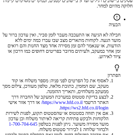
עסקים ביישובים רגילים ועד 5 ביישובים קטנים, ובמקרים מסוימים קיימת
חלוקה מהיום למחר.
הבעיה
חבילה לא הגיעה או התעכבה מעבר לזמן סביר, ואין עדכון ברור על
מועד הגעה. לקוחות מתארים מצב שבו עברו כמה ימים ללא
הודעות, או שנאמר להם זמן מסירה אחד מצד החנות והם רואים
זמן אחר במעקב, ולעיתים מדובר בפריטים דחופים כמו דרכון או
ציוד לאירוע.
הפתרון
לאסוף את כל הפרטים לפני פניה: מספר משלוח או קוד
מעקב, שם המזמין, כתובת מלאה, טלפון מעודכן, צילום מסך
ממעקב משלוחים, ותאריך ההזמנה.
לבצע בדיקת סטטוס במערכת המעקב של החברה דרך
האתר הרשמי
https://www.hfd.co.il/
או דרך אזור אישי
.
https://ws2.hfd.co.il/login
אם אין תזוזה בסטטוס או שהסטטוס תקוע, לפנות לשירות
הלקוחות ולבקש פתיחת קריאה לאיתור משלוח וכן עדכון
מועד מסירה משוער. ניתן לפנות בטלפון
1-700-704-645
ולבחור שלוחה 1 לבירור סטטוס משלוח.
אם מדובר במשלוח דחוף, לציין זאת בתחילת הפניה ולבקש