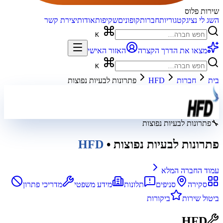
שירות פלוס
השג לי נציג
קטגוריות
חברות
קופונים
שקיפות
אודות
יצירת קשר
K
מצאו את הדרך הקצרה
האזור האישי
K
בית
חברות
HFD
פתרונות לבעיות נפוצות
🔧
פתרונות לבעיות נפוצות
פתרונות לבעיות נפוצות
•
HFD
עמוד החברה המלא
סקירה
סניפים
תלונות
מידע משפטי
מדריכי פתרון
ביטול שירות
ביקורות
HFD