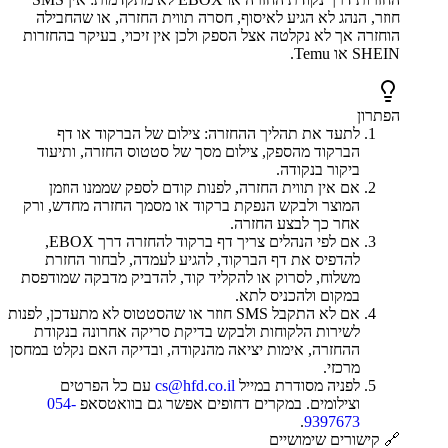
חוזר, הנהג לא הגיע לאיסוף, חסרה תווית החזרה, או שהחבילה
הוחזרה אך לא נקלטה אצל הספק ולכן אין זיכוי, בעיקר בהחזרות
SHEIN או Temu.
הפתרון
לתעד את תהליך ההחזרה: צילום של הברקוד או דף
הברקוד מהספק, צילום מסך של סטטוס החזרה, ותיעוד
ביקור בנקודה.
אם אין תווית החזרה, לפנות קודם לספק שממנו הוזמן
המוצר ולבקש הנפקת ברקוד או מסמך החזרה מחדש, ורק
אחר כך לבצע החזרה.
אם לפי הנהלים צריך דף ברקוד להחזרה דרך EBOX,
להדפיס את דף הברקוד, להגיע לעמדה, לבחור החזרת
משלוח, לסרוק או להקליד קוד, להדביק מדבקה שמודפסת
במקום ולהכניס לתא.
אם לא התקבל SMS חוזר או שהסטטוס לא מתעדכן, לפנות
לשירות הלקוחות ולבקש בדיקת סריקה אחרונה בנקודת
ההחזרה, אימות יציאה מהנקודה, ובדיקה האם נקלט במחסן
מרכזי.
לפניה מסודרת במייל
cs@hfd.co.il
עם כל הפרטים
וצילומים. במקרים דחופים אפשר גם בוואטסאפ
054-
.
9397673
🔗 קישורים שימושיים