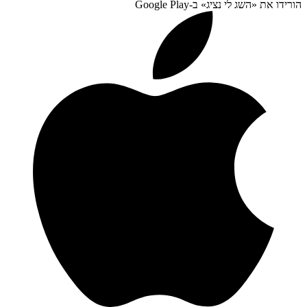
הורידו את «
השג לי נציג
» ב-
Google Play