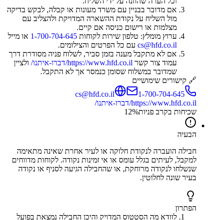
וכל הערה שהוזנה על ידי השליח.
אם מדובר בבניין עם משרד מעונות או קבלה, לבקש בדיקה
מול השליח על נקודת ההשארה המדויקת ולהצליב עם
מצלמות או רישום כניסה אם קיים.
ערוץ מומלץ: טלפון שירות לקוחות
1-700-704-645
או מייל
cs@hfd.co.il
עם כל הפרטים והצילומים.
אם לא מתקבל מענה בזמן סביר, לשלוח פניה מסודרת דרך
עמוד צור קשר
https://www.hfd.co.il/דברו-איתנו/
ולציין
שמדובר במשלוח שסומן כנמסר אך לא התקבל.
🔗 קישורים שימושיים
cs@hfd.co.il
1-700-704-645
https://www.hfd.co.il/דברו-איתנו/
שכיחות בקרב פניות
%
12
הבעיה
חבילה הועברה לנקודת חלוקה או לעיר אחרת שאינה מתאימה
למקבל, לעיתים בגלל עומס או אי זמינות נקודה. לקוחות מדווחים
שנשלחו לנקודה מרוחקת, או שהחבילה הגיעה לסניף או נקודה
בעיר שונה לחלוטין.
הפתרון
לוודא מה הסטטוס המדויק והיכן החבילה נמצאת בפועל