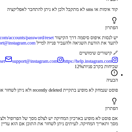
קוד אימות או sms לא מתקבל ולכן לא ניתן להתחבר לאפליקציה
הפתרון
יש לנסות איפוס סיסמה דרך הקישור
.com/accounts/password/reset
לתעד את הודעת השגיאה ולהעביר פנייה למייל
ort@instagram.com
🔗 קישורים שימושיים
set
support@instagram.com
https://help.instagram.com
שכיחות בקרב פניות
%
12
הבעיה
פוסט שנמחק לא מופיע בתקיית recently deleted ולא ניתן לשחזר אותו
הפתרון
אם פוסט לא מופיע בארכיון המחיקה יש לצלם מסך של הפרופיל ולצ
מסך ותאריך המחיקה. לעיתים ניתן לשחזר את התוכן אם הוא עדיין