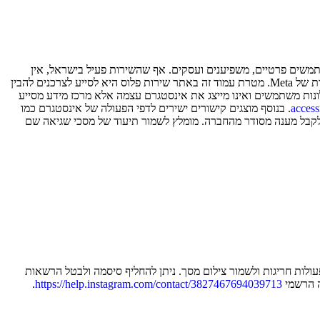
תמשים פרטיים, משפיענים ועסקים. אף שהשירות פעיל בישראל, אין
לאינסטגרם נציגות מקומית ואין מוקד טלפוני או שירות לקוחות ישיר. רוב הפניות נעשות דרך טפסים מקוונים או מתוך האפליקציה עצמה בהתאם להנחיות של Meta. מטרת עמוד זה באתר שירות פלוס היא לסייע לצרכנים להבין
ונות משתמשים ואינו מייצג את אינסטגרם עצמה אלא מרכז מידע מסייע
access
. בנוסף מוצגים קישורים ישירים לדפי הפעולה של אינסטגרם כמו
י לקבל מענה מסודר מהחברה. מומלץ לשמור תיעוד של מסכי שגיאה שם
לות חריגות ולשמור צילום מסך. ניתן להחליף סיסמה ולבטל הרשאות
 הרשמי
https://help.instagram.com/contact/3827467694039713
.