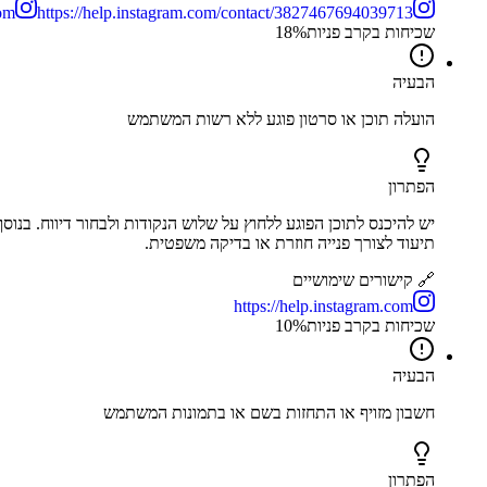
om
https://help.instagram.com/contact/3827467694039713
שכיחות בקרב פניות
%
18
הבעיה
הועלה תוכן או סרטון פוגע ללא רשות המשתמש
הפתרון
יש להיכנס לתוכן הפוגע ללחוץ על שלוש הנקודות ולבחור דיווח. בנ
תיעוד לצורך פנייה חוזרת או בדיקה משפטית.
🔗 קישורים שימושיים
https://help.instagram.com
שכיחות בקרב פניות
%
10
הבעיה
חשבון מזויף או התחזות בשם או בתמונות המשתמש
הפתרון