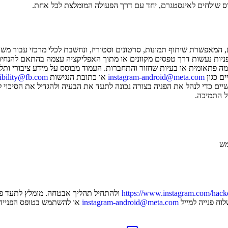
ס
שולחים ל
אינסטגרם
, יחד עם דרך הפעולה המומלצת לכל אחת.
המאפשרת שיתוף תמונות, סרטונים וסטוריז, ונחשבת לכלי מרכזי עבור מש
ה פתאומית או בעיות שחזור והתחברות. העמוד מבוסס על מידע ציבורי ותל
ים כגון
instagram-android@meta.com
או כתובת הנגישות
ibility@fb.com
עשיים כדי לנהל את הפניה בצורה נכונה לתעד את הבעיה ולהגדיל את הסיכו
ל התמיכה.
מש
https://www.instagram.com/hack
ולהתחיל תהליך אבטחה. מומלץ לתעד פעו
וח פנייה למייל
instagram-android@meta.com
או להשתמש בטופס הפנייה