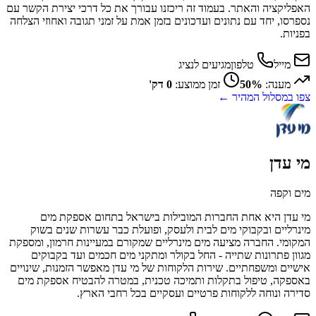
האפליקציה והאתר. בעמוד זה ריכזנו עבורך את כל דרכי יצירת הקשר עם
נספרסו, יחד עם נתונים ועדכונים בזמן אמת על זמני תגובה ואחוזי הצלחה
בפניות.
מייל
טלפון
מגיעים לנציג
מענה:
50%
זמן ממוצע:
0 דק'
צפו במסלול המהיר ←
מי עדן
מים וקפה
מי עדן היא אחת החברות המובילות בישראל בתחום אספקת מים
מינרליים ובקבוקי מים לבית ולעסק, ופועלת כבר עשרות שנים בשוק
המקומי. החברה מציעה מים מינרליים שמקורם במעיינות חרמון, ומספקת
מגוון פתרונות שתייה - החל בקולר ומתקני מים חכמים ועד בקבוקים
אישיים ומשפחתיים. שירות הלקוחות של מי עדן מאפשר הזמנות, שינויים
באספקה, טיפול בתקלות ותמיכה טכנית, במטרה להבטיח אספקת מים
סדירה ונוחה ללקוחות פרטיים ועסקיים בכל רחבי הארץ.