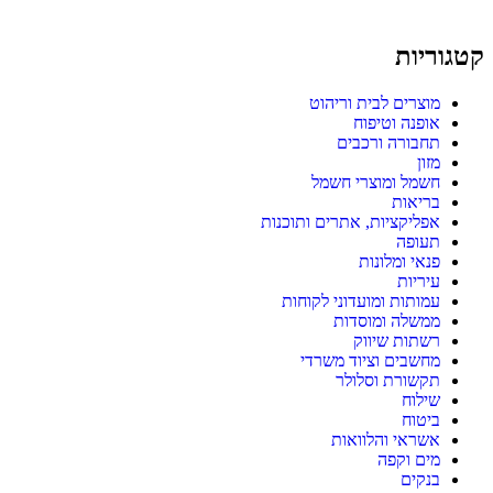
קטגוריות
מוצרים לבית וריהוט
אופנה וטיפוח
תחבורה ורכבים
מזון
חשמל ומוצרי חשמל
בריאות
אפליקציות, אתרים ותוכנות
תעופה
פנאי ומלונות
עיריות
עמותות ומועדוני לקוחות
ממשלה ומוסדות
רשתות שיווק
מחשבים וציוד משרדי
תקשורת וסלולר
שילוח
ביטוח
אשראי והלוואות
מים וקפה
בנקים