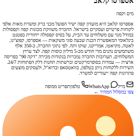
אספרסו קלאב
מים וקפה
אספרסו קלאב היא מועדון קפה ישיר הפועל מבני ברק ומשרת מאות אלפי
לקוחות פרטיים ועסקיים בישראל. החברה משווקת מכונות קפה וקפסולות
במודל מנוי עם משלוחים עד הבית, על בסיס קפסולה ייחודית בפטנט
בינלאומי המאפשרת הכנת שבעה סוגי משקאות — אספרסו, קפוצ'ינו,
לאטה, מקיאטו, אמריקנו, שוקו ותה. לפי נתוני החברה, כ-350 אלף
משתמשים נהנים מדי חודש מכ-5 מיליון כוסות קפה. לצד ערוץ
המשלוחים, תערובות החברה נמכרות בנקודות מכירה "דקה 90" בפריסה
ארצית — עמדות בסופרמרקטים וברשתות תחנות דלק הפתוחות 24/7.
השירות ללקוחות ניתן בטלפון, בוואטסאפ ובדוא"ל, ולעסקים מוצעים
פתרונות קפה ייעודיים למשרד.
מייל
WhatsApp
טלפון
תפריט ממופה
צפו במסלול המהיר ←