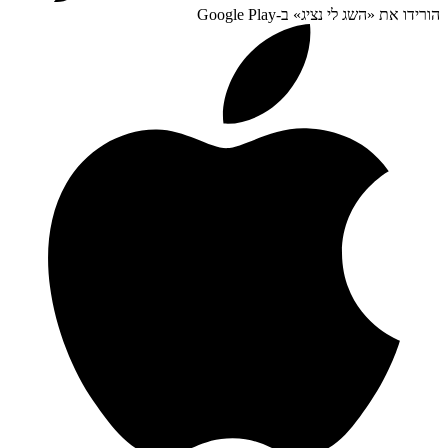
הורידו את «
השג לי נציג
» ב-
Google Play