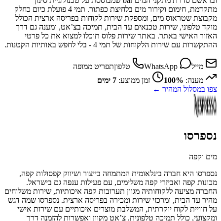
ובראשם סדרת מתקני המים bar שמבוססת על טכנולוגיית סינון
מתקדמת, חימום וקירור מים בלחיצת כפתור. תמי 4 פועלת כיום כחלק
מקבוצת שטראוס מים, ומספקת שירות לקוחות בפריסה ארצית הכולל
מוקד טלפוני, שירות טכנאים עד הבית, תמיכה בצ’אט, ומענה גם דרך
האזור האישי באתר. באתר שירות פלוס תוכלו למצוא את כל פרטי
ההתקשרות עם שירות הלקוחות של תמי 4 - בלי לחפש באותיות הקטנות.
מייל
WhatsApp
טלפון
תפריט ממופה
מענה:
100%
זמן ממוצע:
7 ימים
צפו במסלול המהיר ←
נספרסו
מים וקפה
נספרסו היא חברה בינלאומית המתמחה בייצור ושיווק קפסולות קפה,
מכונות קפה ואביזרי קפה משלימים, עם פעילות ענפה גם בישראל.
החברה מציעה ללקוחותיה מגוון תערובות קפה איכותיות, שירות משלוחים
מהיר עד הבית, ומרכזי שירות ומכירה בפריסה ארצית. נספרסו שמה דגש
על חוויית לקוח יוקרתית, המשלבת מוצרים איכותיים עם שירות אישי
ומקצועי, כולל תמיכה טלפונית, צ’אט מקוון ואפשרות להזמנה דרך