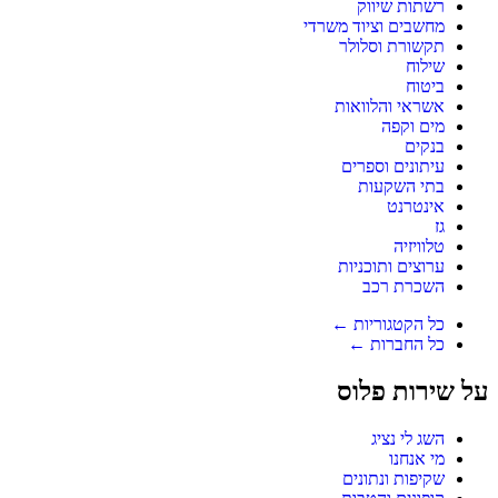
רשתות שיווק
מחשבים וציוד משרדי
תקשורת וסלולר
שילוח
ביטוח
אשראי והלוואות
מים וקפה
בנקים
עיתונים וספרים
בתי השקעות
אינטרנט
גז
טלוויזיה
ערוצים ותוכניות
השכרת רכב
כל הקטגוריות ←
כל החברות ←
על שירות פלוס
השג לי נציג
מי אנחנו
שקיפות ונתונים