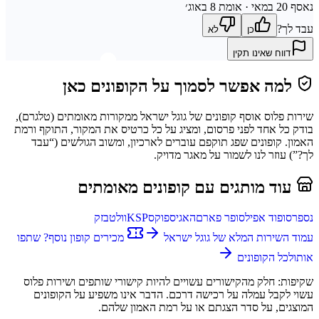
נאסף
20 במאי
· אומת 8 באוג׳
עבד לך?
כן
לא
דווח שאינו תקין
למה אפשר לסמוך על הקופונים כאן
שירות פלוס
אוסף קופונים של
גוגל ישראל
ממקורות מאומתים (
טלגרם
),
בודק כל אחד לפני פרסום, ומציג על כל כרטיס את המקור, התוקף ורמת
האמון. קופונים שפג תוקפם עוברים לארכיון, ומשוב הגולשים (“עבד
לך?”) עוזר לנו לשמור על מאגר מדויק.
עוד מותגים עם קופונים מאומתים
נספרסו
פוד אפיל
סופר פארם
האגיס
פוקס
KSP
וולט
בזק
עמוד השירות המלא של
גוגל ישראל
מכירים קופון נוסף? שתפו
אותו
לכל הקופונים
שקיפות: חלק מהקישורים עשויים להיות קישורי שותפים ו
שירות פלוס
עשוי לקבל עמלה על רכישה דרכם. הדבר אינו משפיע על הקופונים
המוצגים, על סדר הצגתם או על רמת האמון שלהם.