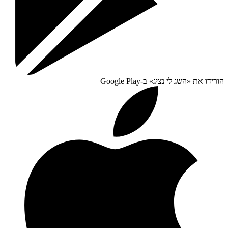
הורידו את «
השג לי נציג
» ב-
Google Play