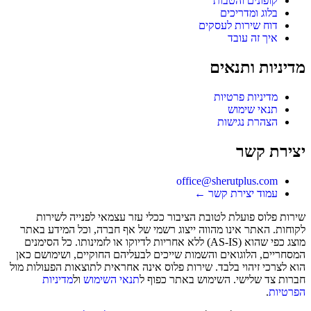
קופונים והטבות
בלוג ומדריכים
דוח שירות לעסקים
איך זה עובד
מדיניות ותנאים
מדיניות פרטיות
תנאי שימוש
הצהרת נגישות
יצירת קשר
office@sherutplus.com
עמוד יצירת קשר
←
שירות פלוס
פועלת לטובת הציבור ככלי עזר עצמאי לפנייה לשירות
לקוחות. האתר אינו מהווה ייצוג רשמי של אף חברה, וכל המידע באתר
מוצג כפי שהוא (AS-IS) ללא אחריות לדיוקו או לזמינותו. כל הסימנים
המסחריים, הלוגואים והשמות שייכים לבעליהם החוקיים, ושימושם כאן
הוא לצרכי זיהוי בלבד. שירות פלוס אינה אחראית לתוצאות הפעולות מול
חברות צד שלישי. השימוש באתר כפוף ל
תנאי השימוש
ול
מדיניות
הפרטיות
.