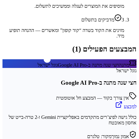
מוסיפים את המוצרים לעגלה וממשיכים לתשלום.
3
מדביקים בתשלום
מזינים את הקוד בשדה “קוד קופון” ומאשרים — ההנחה תופיע
מיד.
המבצעים הפעילים (
1
)
מתנה
חצי שנה מתנה ב-Google AI Pro
גוגל ישראל
גוגל ישראל
חצי שנה מתנה ב-Google AI Pro
אין צורך בקוד — המבצע חל אוטומטית
למבצע
כולל גישה לפיצ’רים מתקדמים באפליקציית Gemini ו-2 טרה-בייט של
אחסון מאובטח
אמון נמוך
מקור:
טלגרם