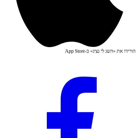
הורידו את «
השג לי נציג
» ב-
App Store