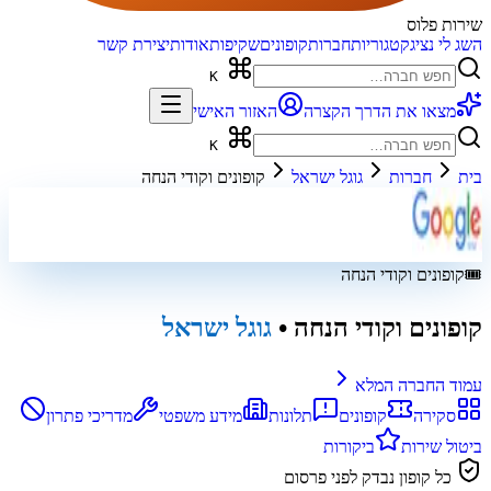
שירות פלוס
השג לי נציג
קטגוריות
חברות
קופונים
שקיפות
אודות
יצירת קשר
K
מצאו את הדרך הקצרה
האזור האישי
K
בית
חברות
גוגל ישראל
קופונים וקודי הנחה
🎟️
קופונים וקודי הנחה
קופונים וקודי הנחה
•
גוגל ישראל
עמוד החברה המלא
סקירה
קופונים
תלונות
מידע משפטי
מדריכי פתרון
ביטול שירות
ביקורות
כל קופון נבדק לפני פרסום