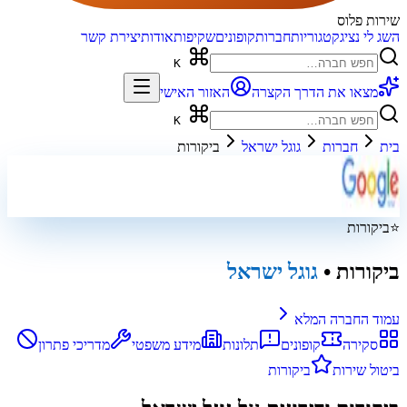
שירות פלוס
השג לי נציג
קטגוריות
חברות
קופונים
שקיפות
אודות
יצירת קשר
K
מצאו את הדרך הקצרה
האזור האישי
K
בית
חברות
גוגל ישראל
ביקורות
⭐
ביקורות
ביקורות
•
גוגל ישראל
עמוד החברה המלא
סקירה
קופונים
תלונות
מידע משפטי
מדריכי פתרון
ביטול שירות
ביקורות