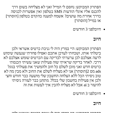
הפתרון המבוקש: נחסם לי המייל ואני לא מצליחה בשום דרך
להכנס אליו אינלי הודעות SMS בטלפון ואין אפשרות לכניסה
בדרך אחרת מה עושים? אשמח למענה בהקדם בטלפון [הוסתר]
או במייל [הוסתר]
חיוב
לפני 3 חודשים
חיוב
הפתרון המבוקש: היי במרץ היה לי גניבת כרטיס אשראי ולכן
ביטלתי אותו, ושכחתי לעדכן אתכם ואפילו פחדתי שנעשה שימוש
לרעה אצלכם לכן ערערתי לבדיקה עם הכרטיס שומש אצלכם לא
דרכי. לאחר בדיקה שראיתי שזה פעילות שאני עשיתי הכנסתי
כרטיס חדש ואני מוכן לשלם כל חוב ולהמשיך את פעולתי בגוגל
ads מס 2[הוסתר] אני לא מצליח לשלם את החוב ולא מבין מה לא
טוב ניסיתי הכל ללא הצלחה החשבון שלי מושעה כבר חודש וחצי
ולכן אין פעילות בחשבון שלי בכלל. מתחנן כבר לעזרה ניסיתי
להיעזר ב ai אבל לא מצליח להבין איך לעשות את זה
חיוב
לפני 3 חודשים
חיוב