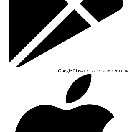
הורידו את «
השג לי נציג
» ב-
Google Play