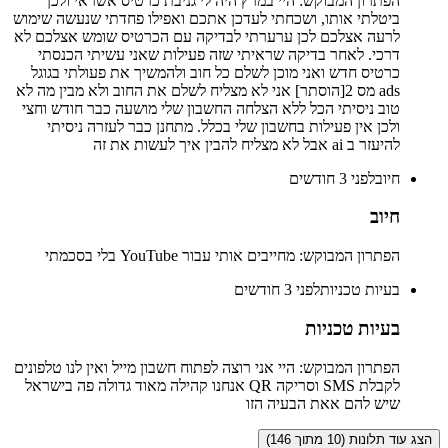
הפתרון המבוקש: היי במרץ היה לי גניבת כרטיס אשראי ולכן
ביטלתי אותו, ושכחתי לעדכן אתכם ואפילו פחדתי שנעשה שימוש
לרעה אצלכם לכן ערערתי לבדיקה עם הכרטיס שומש אצלכם לא
דרכי. לאחר בדיקה שראיתי שזה פעילות שאני עשיתי הכנסתי
כרטיס חדש ואני מוכן לשלם כל חוב ולהמשיך את פעולתי בגוגל
ads מס 2[הוסתר] אני לא מצליח לשלם את החוב ולא מבין מה לא
טוב ניסיתי הכל ללא הצלחה החשבון שלי מושעה כבר חודש וחצי
ולכן אין פעילות בחשבון שלי בכלל. מתחנן כבר לעזרה ניסיתי
להיעזר ב ai אבל לא מצליח להבין איך לעשות את זה
חיוב
לפני 3 חודשים
חיוב
הפתרון המבוקש: מחייבים אותי עבור YouTube בלי בסכמתי
בעיות טכניות
לפני 3 חודשים
בעיות טכניות
הפתרון המבוקש: היי אני רוצה לפתוח חשבון מייל ואין לנו טלפונים
לקבלת SMS וסריקה QR אנחנו קהילה מאוד גדולה פה בישראל
שיש להם אאת הבעיה הזו
הצג עוד תלונות (10 מתוך 146)