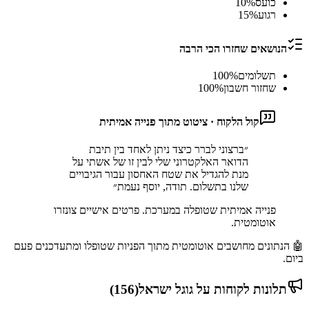
כועס
%
10
רגוע
%
15
הנושאים שחזרו הכי הרבה
תשלומים
%
100
שחזור חשבון
%
100
קול הלקוח · ציטוט מתוך פנייה אמיתית
״
ברצוני לברר כיצד ניתן לאחד בין תיבת
הדואר האלקטרוני שלי לבין זו של אשתי על
מנת להגדיל את שטח האחסון עבור הגיבויים
שלנו בתשלום. תודה, יוסף נעמת
״
פנייה אמיתית שטופלה במערכת. פרטים אישיים צונזרו
אוטומטית.
🤖 הנתונים מחושבים אוטומטית מתוך הפניות שטופלו ומתעדכנים פעם
ביום.
תלונות לקוחות על
גוגל ישראל
(
156
)