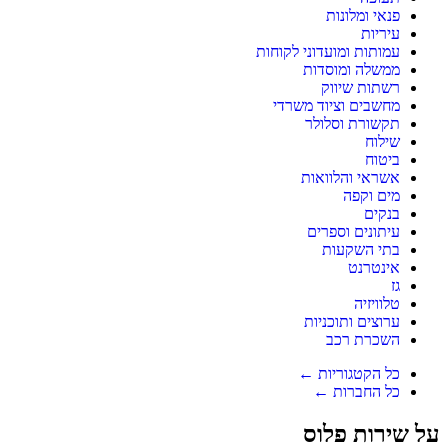
פנאי ומלונות
עיריות
עמותות ומועדוני לקוחות
ממשלה ומוסדות
רשתות שיווק
מחשבים וציוד משרדי
תקשורת וסלולר
שילוח
ביטוח
אשראי והלוואות
מים וקפה
בנקים
עיתונים וספרים
בתי השקעות
אינטרנט
גז
טלוויזיה
ערוצים ותוכניות
השכרת רכב
כל הקטגוריות ←
כל החברות ←
על שירות פלוס