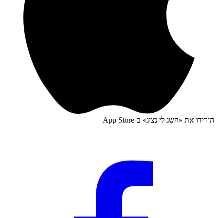
הורידו את «
השג לי נציג
» ב-
App Store