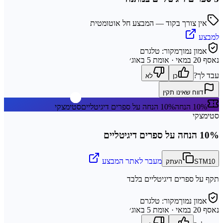
אין צורך בקוד — המבצע חל אוטומטית
למבצע
אמון נמוך
מקור:
טלגרם
נאסף
20 במאי
· אומת 5 באוג׳
עבד לך?
כן
לא
דווח שאינו תקין
10% הנחה
10% הנחה על ספרים דיגיטליים
סטימצקי
סטימצקי
10% הנחה על ספרים דיגיטליים
מעבר לאתר המבצע
STM10
העתק
תקף על ספרים דיגיטליים בלבד
אמון נמוך
מקור:
טלגרם
נאסף
20 במאי
· אומת 5 באוג׳