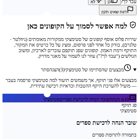
עבד לך?
כן
לא
דווח שאינו תקין
למה אפשר לסמוך על הקופונים כאן
שירות פלוס
אוסף קופונים של
סטימצקי
ממקורות מאומתים (
ניוזלטר ·
טלגרם
), בודק כל אחד לפני פרסום, ומציג על כל כרטיס את המקור,
התוקף ורמת האמון. קופונים שפג תוקפם עוברים לארכיון, ומשוב
הגולשים (“עבד לך?”) עוזר לנו לשמור על מאגר מדויק.
מבצעים שהסתיימו של
סטימצקי
(
3
)
הצג
הסתר
מבצעים אלו פגי תוקף, אך משמשים תיעוד למה
סטימצקי
פרסמה בעבר
— מועיל להערכת היקף ההטבות וכדאיות רכישה עתידית.
₪10 הנחה
שובר הנחה לרכישת ספרים
סטימצקי
פג תוקף
סטימצקי
שובר הנחה לרכישת ספרים
בתמורה לתרומת ספרים