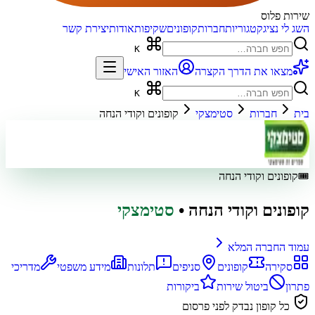
שירות פלוס
השג לי נציג
קטגוריות
חברות
קופונים
שקיפות
אודות
יצירת קשר
K
מצאו את הדרך הקצרה
האזור האישי
K
בית
חברות
סטימצקי
קופונים וקודי הנחה
🎟️
קופונים וקודי הנחה
קופונים וקודי הנחה
•
סטימצקי
עמוד החברה המלא
סקירה
קופונים
סניפים
תלונות
מידע משפטי
מדריכי
פתרון
ביטול שירות
ביקורות
כל קופון נבדק לפני פרסום