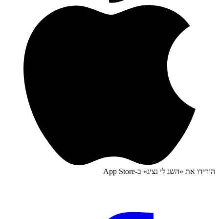
הורידו את «
השג לי נציג
» ב-
App Store