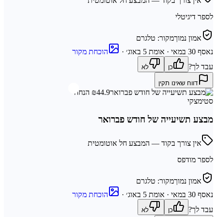
אין צורך בקוד — המבצע חל אוטומטית
לספר דיגיטלי
אמון נמוך
מקור:
טלגרם
נאסף
30 במאי
· אומת 5 באוג׳
·
הוכחת מקור
עבד לך?
כן
לא
דווח שאינו תקין
₪44.9 הנחה
סטימצקי
מבצע תשיעייה של חודש פברואר
אין צורך בקוד — המבצע חל אוטומטית
לספר מודפס
אמון נמוך
מקור:
טלגרם
נאסף
30 במאי
· אומת 5 באוג׳
·
הוכחת מקור
עבד לך?
כן
לא