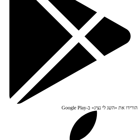
הורידו את «
השג לי נציג
» ב-
Google Play