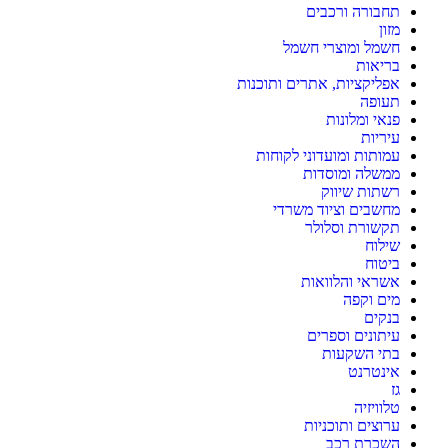
תחבורה ורכבים
מזון
חשמל ומוצרי חשמל
בריאות
אפליקציות, אתרים ותוכנות
תעופה
פנאי ומלונות
עיריות
עמותות ומועדוני לקוחות
ממשלה ומוסדות
רשתות שיווק
מחשבים וציוד משרדי
תקשורת וסלולר
שילוח
ביטוח
אשראי והלוואות
מים וקפה
בנקים
עיתונים וספרים
בתי השקעות
אינטרנט
גז
טלוויזיה
ערוצים ותוכניות
השכרת רכב