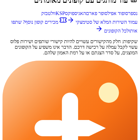
עוד מותגים עם קופונים מאומתים
נספרסו
פוד אפיל
סופר פארם
האגיס
פוקס
KSP
וולט
בזק
עמוד השירות המלא של
סטימצקי
מכירים קופון נוסף? שתפו
אותו
לכל הקופונים
שקיפות: חלק מהקישורים עשויים להיות קישורי שותפים ו
שירות פלוס
עשוי לקבל עמלה על רכישה דרכם. הדבר אינו משפיע על הקופונים
המוצגים, על סדר הצגתם או על רמת האמון שלהם.