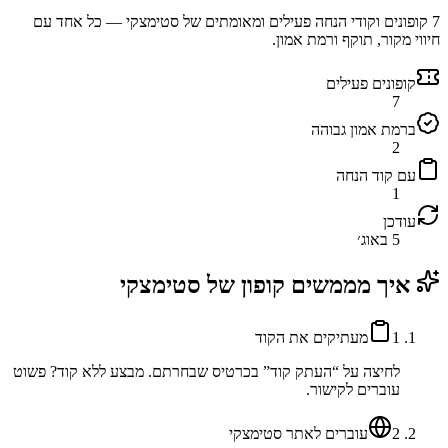
7
קופונים וקודי הנחה פעילים ומאומתים של
סטימצקי
— כל אחד עם
חיווי מקור, תוקף ורמת אמון.
קופונים פעילים
7
ברמת אמון גבוהה
2
עם קוד הנחה
1
עודכן
5 באוג׳
איך מממשים קופון של
סטימצקי
1
מעתיקים את הקוד
לחיצה על “העתק קוד” בכרטיס שבחרתם. מבצע ללא קוד? פשוט
עוברים לקישור.
2
עוברים לאתר סטימצקי