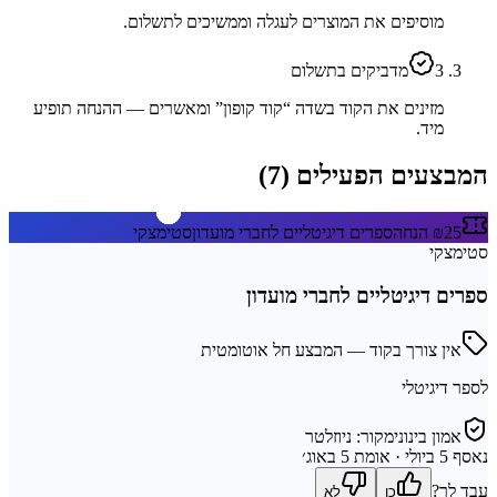
מוסיפים את המוצרים לעגלה וממשיכים לתשלום.
3
מדביקים בתשלום
מזינים את הקוד בשדה “קוד קופון” ומאשרים — ההנחה תופיע
מיד.
המבצעים הפעילים (
7
)
₪25 הנחה
ספרים דיגיטליים לחברי מועדון
סטימצקי
סטימצקי
ספרים דיגיטליים לחברי מועדון
אין צורך בקוד — המבצע חל אוטומטית
לספר דיגיטלי
אמון בינוני
מקור:
ניוזלטר
נאסף
5 ביולי
· אומת 5 באוג׳
עבד לך?
כן
לא