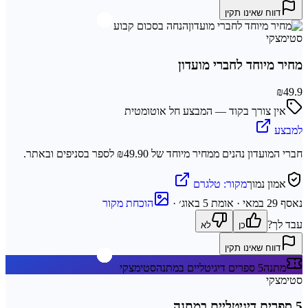
דווח שאינו תקין
הנחה בסכום קבוע
סטימצקי
מחיר מיוחד לחברי מועדון
₪49.9
אין צורך בקוד — המבצע חל אוטומטית
למבצע
חברי המועדון נהנים ממחיר מיוחד של ₪49.90 לספר בסניפים ובאתר.
אמון נמוך
מקור:
טלגרם
נאסף
29 במאי
· אומת 5 באוג׳
·
הוכחת מקור
עבד לך?
כן
לא
דווח שאינו תקין
מתנה
5 ספרים דיגיטליים במתנה
סטימצקי
סטימצקי
5 ספרים דיגיטליים במתנה