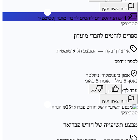
דווח שאינו תקין
₪44.9 הנחה
ספרים לוהטים לחברי מועדון
סטימצקי
סטימצקי
ספרים לוהטים לחברי מועדון
אין צורך בקוד — המבצע חל אוטומטית
לספר מודפס
אמון בינוני
מקור:
ניוזלטר
נאסף
5 ביולי
· אומת 5 באוג׳
עבד לך?
כן
לא
דווח שאינו תקין
₪25 הנחה
סטימצקי
מבצע תשיעייה של חודש פברואר