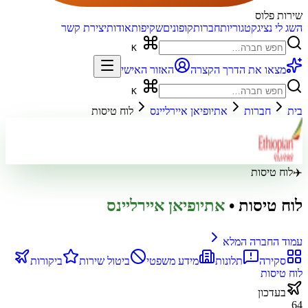
שירות פלוס
השג לי נציג
קטגוריות
חברות
קופונים
שקיפות
אודות
יצירת קשר
K
מצאו את הדרך הקצרה
האזור האישי
K
בית
חברות
אתיופיאן איירליינס
לוח טיסות
✈️
לוח טיסות
לוח טיסות
•
אתיופיאן איירליינס
עמוד החברה המלא
סקירה
תלונות
מידע משפטי
ביטול שירות
ביקורות
לוח טיסות
בעדכון
64