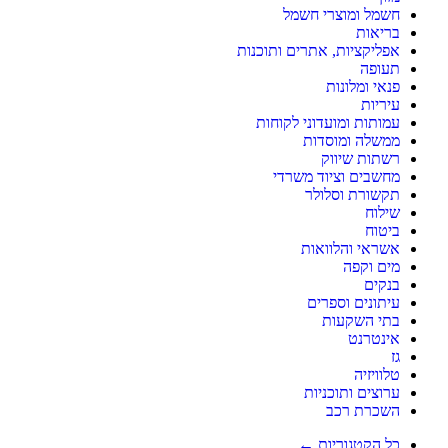
חשמל ומוצרי חשמל
בריאות
אפליקציות, אתרים ותוכנות
תעופה
פנאי ומלונות
עיריות
עמותות ומועדוני לקוחות
ממשלה ומוסדות
רשתות שיווק
מחשבים וציוד משרדי
תקשורת וסלולר
שילוח
ביטוח
אשראי והלוואות
מים וקפה
בנקים
עיתונים וספרים
בתי השקעות
אינטרנט
גז
טלוויזיה
ערוצים ותוכניות
השכרת רכב
כל הקטגוריות ←