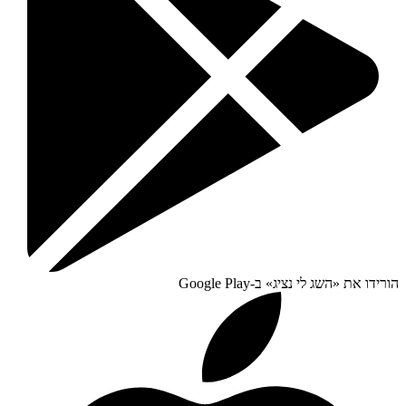
הורידו את «
השג לי נציג
» ב-
Google Play