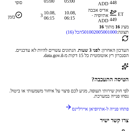
05:00
05:00
448
סופי
ADD
אדיס אבבה
10.08,
10.08,
ET
אתיופיה ·
3
בזמן
06:15
06:15
449
ADD
מציג
16
מתוך
16
תצוגה:
1000
500
200
100
50
הכל (
16
)
העדכון האחרון:
לפני 3 שעות
.
הנתונים עשויים להיות לא עדכניים.
הסנכרון רץ אוטומטית כל 15 דקות מ-data.gov.il.
הטיסה התעכבה?
לפי חוק שירותי תעופה, מגיע לכם פיצוי על איחור משמעותי או ביטול.
נסחו פנייה במערכת.
פתחו פנייה ל-
אתיופיאן איירליינס
צרו קשר ישיר