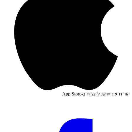
הורידו את «
השג לי נציג
» ב-
App Store