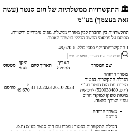
🏛️ התקשרויות ממשלתיות של
הום סנטר (עשה
זאת בעצמך) בע"מ
התקשרויות בין החברה לבין משרדי ממשלה, גופים ציבוריים ורשויות.
מבוסס על פרסומי החשב הכללי במשרד האוצר.
1
התקשרויות
היקף כספי כולל:
₪ 49,670
תאריך
היקף
שם המשרד
תאריך סיום
סטטוס
התחלה
כספי
משרד הרווחה
הגדלת התקשרות בפטור
ממכרז עם הום סנטר בע"מ
₪
26.10.2023
31.12.2023
פורסם
(ח.פ. 520038480) לרכישת
49,670
מיטות סופקו למוקדי חרום
עפ"י הצורך בשטח.
משרד הרווחה
פורסם
הגדלת התקשרות בפטור ממכרז עם הום סנטר בע"מ (ח.פ.