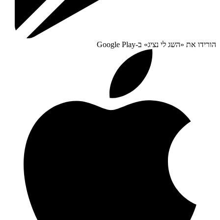
הורידו את «
השג לי נציג
» ב-
Google Play