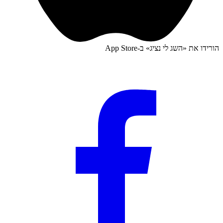
הורידו את «
השג לי נציג
» ב-
App Store