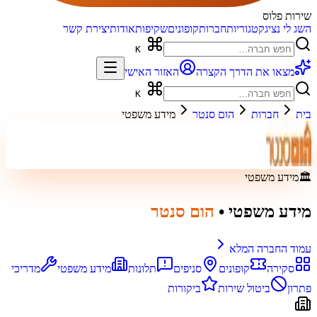
שירות פלוס
השג לי נציג
קטגוריות
חברות
קופונים
שקיפות
אודות
יצירת קשר
K
מצאו את הדרך הקצרה
האזור האישי
K
בית
חברות
הום סנטר
מידע משפטי
🏛️
מידע משפטי
מידע משפטי
•
הום סנטר
עמוד החברה המלא
סקירה
קופונים
סניפים
תלונות
מידע משפטי
מדריכי
פתרון
ביטול שירות
ביקורות