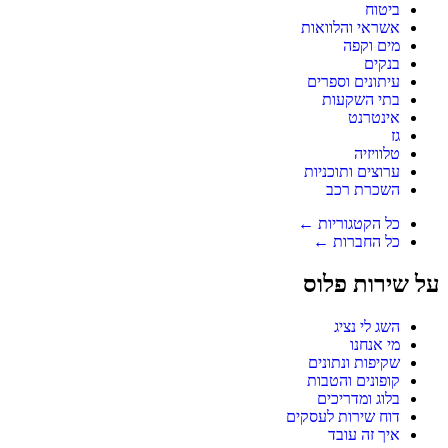
ביטוח
אשראי והלוואות
מים וקפה
בנקים
עיתונים וספרים
בתי השקעות
אינטרנט
גז
טלוויזיה
ערוצים ותוכניות
השכרת רכב
כל הקטגוריות ←
כל החברות ←
על שירות פלוס
השג לי נציג
מי אנחנו
שקיפות ונתונים
קופונים והטבות
בלוג ומדריכים
דוח שירות לעסקים
איך זה עובד