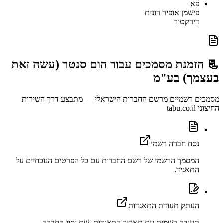
פא
פישמן אופיר רונית
דירקטור
📃 הזמנת מסמכים עבור
הום סנטר (עשה זאת
בעצמך) בע"מ
מסמכים רשמיים מרשם החברות הישראלי — מתבצע דרך השירות
החיצוני tabu.co.il
נסח חברה רשמי
המסמך הרשמי של רשם החברות עם כל הפרטים הנוכחיים על
התאגיד.
העתק תעודת התאגדות
תעודה רשמית עם תאריך התאגדות, שם וסוג החברה.