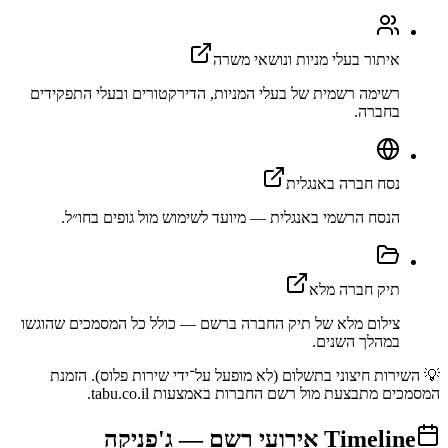
איתור בעלי מניות ונושאי משרה
רשימה רשמית של בעלי המניות, הדירקטורים ובעלי התפקידים
בחברה.
נסח חברה באנגלית
הנסח הרשמי באנגלית — מיועד לשימוש מול גופים בחו״ל.
תיק חברה מלא
צילום מלא של תיק החברה ברשם — כולל כל המסמכים שהוגשו
במהלך השנים.
💡 השירות חיצוני בתשלום (לא מופעל על־ידי שירות פלוס). הזמנת
המסמכים מתבצעת מול רשם החברות באמצעות tabu.co.il.
Timeline
אירועי רשם —
ג'פניקה