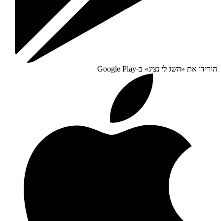
הורידו את «
השג לי נציג
» ב-
Google Play