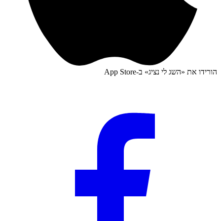
הורידו את «
השג לי נציג
» ב-
App Store