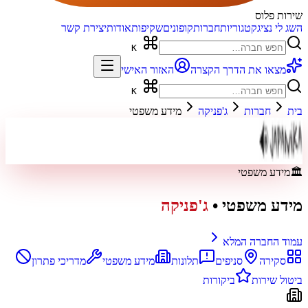
שירות פלוס
השג לי נציג
קטגוריות
חברות
קופונים
שקיפות
אודות
יצירת קשר
K
מצאו את הדרך הקצרה
האזור האישי
K
בית
חברות
ג'פניקה
מידע משפטי
🏛️
מידע משפטי
מידע משפטי
•
ג'פניקה
עמוד החברה המלא
סקירה
סניפים
תלונות
מידע משפטי
מדריכי פתרון
ביטול שירות
ביקורות