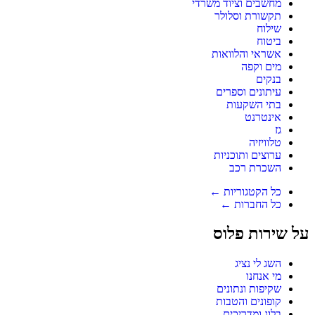
מחשבים וציוד משרדי
תקשורת וסלולר
שילוח
ביטוח
אשראי והלוואות
מים וקפה
בנקים
עיתונים וספרים
בתי השקעות
אינטרנט
גז
טלוויזיה
ערוצים ותוכניות
השכרת רכב
כל הקטגוריות ←
כל החברות ←
על שירות פלוס
השג לי נציג
מי אנחנו
שקיפות ונתונים
קופונים והטבות
בלוג ומדריכים