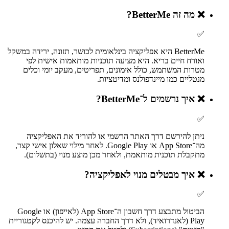
❌
מה זה BetterMe?
✅
BetterMe היא אפליקציה בינלאומית לכושר, תזונה, ירידה במשקל
ואורח חיים בריא. היא מציעה תוכניות מותאמות אישית לפי
מטרות המשתמש, כולל אימונים, תפריטים, מעקב יומי וכלים
מנטליים כמו מיינדפולנס ומדיטציות.
❌
איך נרשמים ל־BetterMe?
✅
ניתן להירשם דרך האתר הרשמי או להוריד את האפליקציה
מה־App Store או Google Play. לאחר מילוי שאלון אישי קצר,
מתקבלת תוכנית מותאמת, ולאחר מכן מוצע מנוי (בתשלום).
❌
איך מבטלים מנוי לאפליקציה?
✅
הביטול מתבצע דרך חשבון ה־App Store (לאייפון) או Google
Play (לאנדרואיד), ולא דרך החברה עצמה. יש להיכנס לקטגוריית