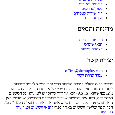
קופונים והטבות
בלוג ומדריכים
דוח שירות לעסקים
איך זה עובד
מדיניות ותנאים
מדיניות פרטיות
תנאי שימוש
הצהרת נגישות
יצירת קשר
office@sherutplus.com
עמוד יצירת קשר
←
שירות פלוס
פועלת לטובת הציבור ככלי עזר עצמאי לפנייה לשירות
לקוחות. האתר אינו מהווה ייצוג רשמי של אף חברה, וכל המידע באתר
מוצג כפי שהוא (AS-IS) ללא אחריות לדיוקו או לזמינותו. כל הסימנים
המסחריים, הלוגואים והשמות שייכים לבעליהם החוקיים, ושימושם כאן
הוא לצרכי זיהוי בלבד. שירות פלוס אינה אחראית לתוצאות הפעולות מול
חברות צד שלישי. השימוש באתר כפוף ל
תנאי השימוש
ול
מדיניות
הפרטיות
.