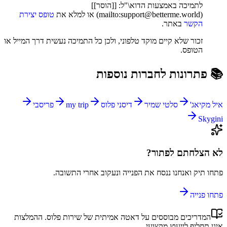
לתמיכה באמצעות הדוא\"ל: [[הוסר]]
(mailto:support@betterme.world) או למלא את
טופס יצירת
הקשר
באתר.
זכור שלא קיים מוקד טלפוני, ולכן כל התמיכה נעשית דרך המייל או
הטופס.
📚 פתרונות לחברות נוספות
איל מקיאג'
סלטי שמיר
דיסני פלוס
my trip
פריסבי
Skygini
לא הצלחתם לפתור?
פתחו תיק ואנחנו ננסח את הפנייה ונעקוב אחרי התשובה.
פתחו פנייה
המדריכים מבוססים על דאטה אמיתית של
שירות פלוס
. ההמלצות
אינן תחליף לייעוץ מקצועי.