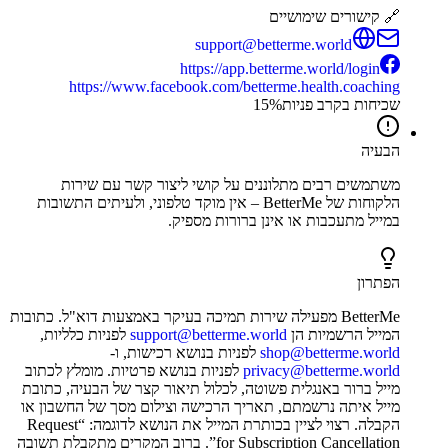
🔗 קישורים שימושיים
support@betterme.world
https://app.betterme.world/login
https://www.facebook.com/betterme.health.coaching
שכיחות בקרב פניות
%
15
הבעיה
משתמשים רבים מתלוננים על קושי ליצור קשר עם שירות
הלקוחות של BetterMe – אין מוקד טלפוני, ולעיתים התשובות
במייל מתעכבות או אינן ברורות מספיק.
הפתרון
BetterMe מפעילה שירות תמיכה בעיקר באמצעות דוא"ל. כתובות
המייל הרשמיות הן
support@betterme.world
לפניות כלליות,
shop@betterme.world
לפניות בנושא רכישות, ו-
privacy@betterme.world
לפניות בנושא פרטיות. מומלץ לכתוב
מייל ברור באנגלית פשוטה, לכלול תיאור קצר של הבעיה, כתובת
מייל איתה נרשמתם, תאריך הרכישה וצילום מסך של החשבון או
הקבלה. רצוי לציין בכותרת המייל את הנושא לדוגמה: “Request
for Subscription Cancellation”. ברוב המקרים מתקבלת תשובה