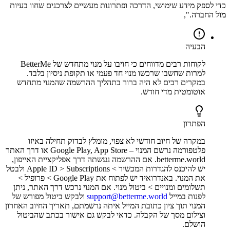
כדי לספק מידע שימושי, הדרכה ופתרונות מעשיים לצרכנים שחוו בעיות
מול החברה.",
הבעיה
לקוחות רבים מדווחים כי חויבו על מנוי מתחדש של BetterMe
למרות שחשבו שרכשו מנוי חד פעמי או תקופת ניסיון בלבד.
במקרים רבים לא היה ברור בתהליך ההרשמה שהמנוי מתחדש
אוטומטית מדי חודש.
הפתרון
במקרה של חיוב חודשי לא צפוי, מומלץ לבדוק תחילה באיזו
פלטפורמה נרשם המנוי – Google Play, App Store או דרך האתר
betterme.world. אם ההרשמה נעשתה דרך אפליקציית האייפון,
יש להיכנס להגדרות המכשיר > Apple ID > Subscriptions ולבטל
את המנוי. באנדרואיד יש לפתוח את Google Play > פרופיל >
תשלומים ומנויים > ביטול מנוי. אם המנוי נרכש דרך האתר, ניתן
לפנות במייל
support@betterme.world
ולבקש ביטול מפורש של
המנוי תוך ציון כתובת המייל איתה נרשמתם, תאריך החיוב האחרון
וצילום מסך של הקבלה. כדאי לבקש גם אישור בכתב שהביטול
הושלם.