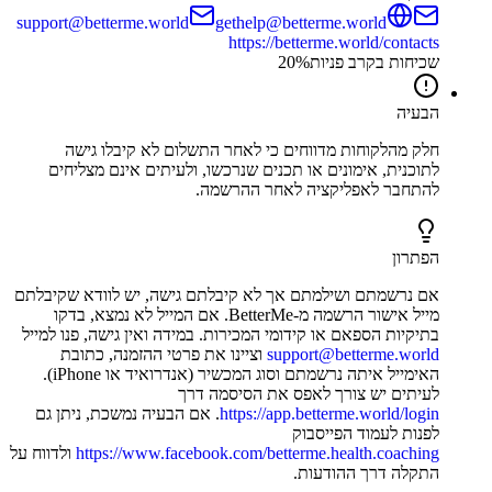
support@betterme.world
gethelp@betterme.world
https://betterme.world/contacts
שכיחות בקרב פניות
%
20
הבעיה
חלק מהלקוחות מדווחים כי לאחר התשלום לא קיבלו גישה
לתוכנית, אימונים או תכנים שנרכשו, ולעיתים אינם מצליחים
להתחבר לאפליקציה לאחר ההרשמה.
הפתרון
אם נרשמתם ושילמתם אך לא קיבלתם גישה, יש לוודא שקיבלתם
מייל אישור הרשמה מ-BetterMe. אם המייל לא נמצא, בדקו
בתיקיות הספאם או קידומי המכירות. במידה ואין גישה, פנו למייל
support@betterme.world
וציינו את פרטי ההזמנה, כתובת
האימייל איתה נרשמתם וסוג המכשיר (אנדרואיד או iPhone).
לעיתים יש צורך לאפס את הסיסמה דרך
https://app.betterme.world/login
. אם הבעיה נמשכת, ניתן גם
לפנות לעמוד הפייסבוק
https://www.facebook.com/betterme.health.coaching
ולדווח על
התקלה דרך ההודעות.