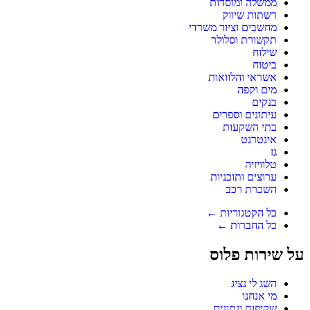
ממשלה ומוסדות
רשתות שיווק
מחשבים וציוד משרדי
תקשורת וסלולר
שילוח
ביטוח
אשראי והלוואות
מים וקפה
בנקים
עיתונים וספרים
בתי השקעות
אינטרנט
גז
טלוויזיה
ערוצים ותוכניות
השכרת רכב
כל הקטגוריות ←
כל החברות ←
על שירות פלוס
השג לי נציג
מי אנחנו
שקיפות ונתונים