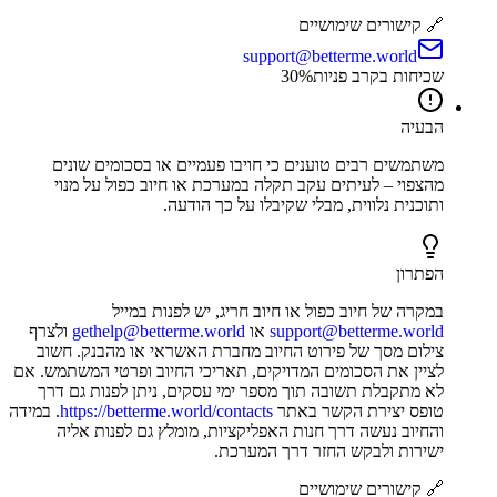
🔗 קישורים שימושיים
support@betterme.world
שכיחות בקרב פניות
%
30
הבעיה
משתמשים רבים טוענים כי חויבו פעמיים או בסכומים שונים
מהצפוי – לעיתים עקב תקלה במערכת או חיוב כפול על מנוי
ותוכנית נלווית, מבלי שקיבלו על כך הודעה.
הפתרון
במקרה של חיוב כפול או חיוב חריג, יש לפנות במייל
support@betterme.world
או
gethelp@betterme.world
ולצרף
צילום מסך של פירוט החיוב מחברת האשראי או מהבנק. חשוב
לציין את הסכומים המדויקים, תאריכי החיוב ופרטי המשתמש. אם
לא מתקבלת תשובה תוך מספר ימי עסקים, ניתן לפנות גם דרך
טופס יצירת הקשר באתר
https://betterme.world/contacts
. במידה
והחיוב נעשה דרך חנות האפליקציות, מומלץ גם לפנות אליה
ישירות ולבקש החזר דרך המערכת.
🔗 קישורים שימושיים