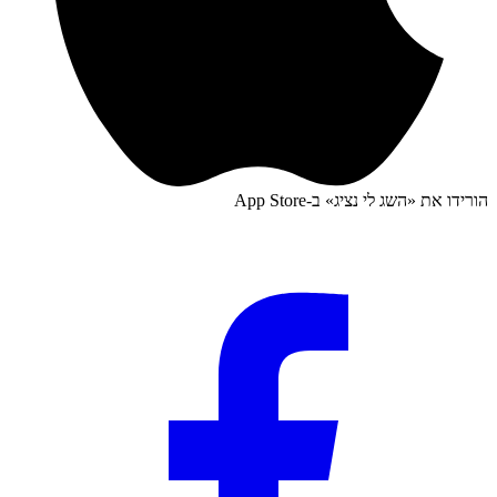
הורידו את «
השג לי נציג
» ב-
App Store