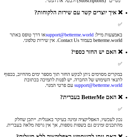
"מנויים" (Subscriptions) ולבטל את המנוי.
❌
איך יוצרים קשר עם שירות הלקוחות?
✅
באמצעות מייל:
support@betterme.world
או דרך טופס באתר
betterme.world בעמוד Contact Us. אין שירות טלפוני.
❌
האם יש החזר כספי?
✅
במקרים מסוימים ניתן לבקש החזר תוך מספר ימים מהחיוב, בכפוף
לתנאי השימוש של החברה. יש לפנות לתמיכה בכתובת
support@betterme.world
עם פרטי המנוי.
❌
האם BetterMe בעברית?
✅
נכון לעכשיו, האפליקציה זמינה בעיקר באנגלית. ייתכן שחלק
מהתכנים זמינים גם בשפות נוספות, אך אין גרסה מלאה בעברית.
❌
האם ניתן להשתמש באפליקציה ללא תשלום?