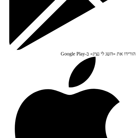
הורידו את «
השג לי נציג
» ב-
Google Play