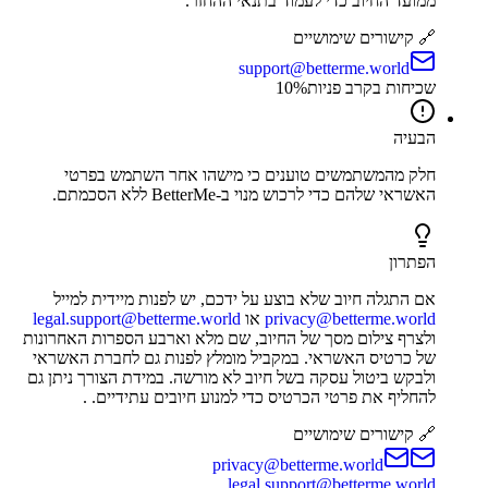
ממועד החיוב כדי לעמוד בתנאי ההחזר.
🔗 קישורים שימושיים
support@betterme.world
שכיחות בקרב פניות
%
10
הבעיה
חלק מהמשתמשים טוענים כי מישהו אחר השתמש בפרטי
האשראי שלהם כדי לרכוש מנוי ב-BetterMe ללא הסכמתם.
הפתרון
אם התגלה חיוב שלא בוצע על ידכם, יש לפנות מיידית למייל
privacy@betterme.world
או
legal.support@betterme.world
ולצרף צילום מסך של החיוב, שם מלא וארבע הספרות האחרונות
של כרטיס האשראי. במקביל מומלץ לפנות גם לחברת האשראי
ולבקש ביטול עסקה בשל חיוב לא מורשה. במידת הצורך ניתן גם
להחליף את פרטי הכרטיס כדי למנוע חיובים עתידיים. .
🔗 קישורים שימושיים
privacy@betterme.world
legal.support@betterme.world