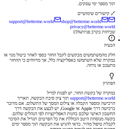
תוך מספר ימי עסקים.
🔗 קישורים שימושיים
support@betterme.world
shop@betterme.world
privacy@betterme.world
שכיחות בקרב פניות
%
15
הבעיה
חלק מהמשתמשים מבקשים לקבל החזר כספי לאחר ביטול מנוי או
במקרה שלא השתמשו באפליקציה כלל, אך מדווחים כי ההחזר
מתעכב או נדחה.
הפתרון
במקרה של בקשת החזר, יש לפנות למייל
support@betterme.world
תוך ציון סיבת הבקשה, תאריך
הרכישה ומספר הקבלה או צילום המסך של התשלום. אם מדובר
ברכישה דרך Apple או Google, יש לבצע את הבקשה דרך
החשבון האישי שלכם בחנות האפליקציות לפי הנהלים שלהם.
בקשה מנוסחת היטב הכוללת את כל הפרטים תגדיל את הסיכוי
לקבלת טיפול מהיר. כדאי להגיש את הבקשה תוך מספר ימים