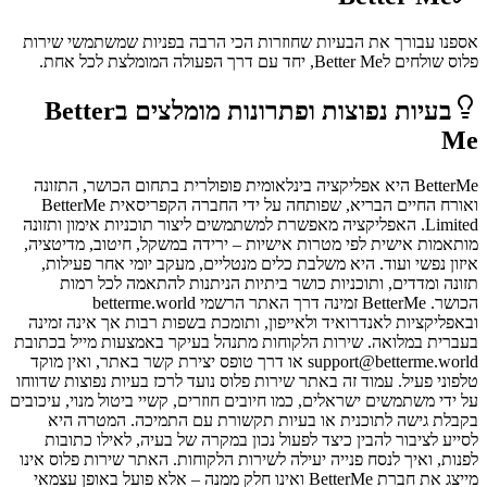
אספנו עבורך את הבעיות שחוזרות הכי הרבה בפניות שמשתמשי
שירות
פלוס
שולחים ל
Better Me
, יחד עם דרך הפעולה המומלצת לכל אחת.
בעיות נפוצות ופתרונות מומלצים ב
Better
Me
BetterMe היא אפליקציה בינלאומית פופולרית בתחום הכושר, התזונה
ואורח החיים הבריא, שפותחה על ידי החברה הקפריסאית BetterMe
Limited. האפליקציה מאפשרת למשתמשים ליצור תוכניות אימון ותזונה
מותאמות אישית לפי מטרות אישיות – ירידה במשקל, חיטוב, מדיטציה,
איזון נפשי ועוד. היא משלבת כלים מנטליים, מעקב יומי אחר פעילות,
תזונה ומדדים, ותוכניות כושר ביתיות הניתנות להתאמה לכל רמות
הכושר. BetterMe זמינה דרך האתר הרשמי betterme.world
ובאפליקציות לאנדרואיד ולאייפון, ותומכת בשפות רבות אך אינה זמינה
בעברית במלואה. שירות הלקוחות מתנהל בעיקר באמצעות מייל בכתובת
support@betterme.world או דרך טופס יצירת קשר באתר, ואין מוקד
טלפוני פעיל. עמוד זה באתר שירות פלוס נועד לרכז בעיות נפוצות שדווחו
על ידי משתמשים ישראלים, כמו חיובים חוזרים, קשיי ביטול מנוי, עיכובים
בקבלת גישה לתוכנית או בעיות תקשורת עם התמיכה. המטרה היא
לסייע לציבור להבין כיצד לפעול נכון במקרה של בעיה, לאילו כתובות
לפנות, ואיך לנסח פנייה יעילה לשירות הלקוחות. האתר שירות פלוס אינו
מייצג את חברת BetterMe ואינו חלק ממנה – אלא פועל באופן עצמאי