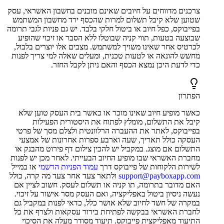
צרכנים מדווחים על חיובים שאינם מובנים בחשבון האשראי, עסק
שטוען שלא קיבל תשלום למרות שהכסף ירד מחשבון המשתמש
בפייבוקס, כפל חיוב או ביטול חלקי בלבד. יש גם פניות לגבי תרומה
שבוצעה בטעות, תווי קניה שבוטלו ללא הסבר או זיכוי שהופיע
לכרטיס אחר שאינו משויך למשתמש. מצבים אלו יוצרים בלבול,
מחשש להונאה או לטעות טכנית, ומעלים שאלה למי צריך לפנות
כדי לדעת היכן נמצא הכסף והאם ניתן לקבל החזר.
הפתרון
כאשר מופיע חיוב שאינו מוכר או כאשר בית העסק טוען שלא
קיבל את התשלום, מומלץ לפתוח את היסטורית הפעילות
בפייבוקס, לאתר את ההעברה הרלוונטית ולצלם מסך של פרטי
העסקה כולל תאריך, שעה וארבע ספרות אחרונות של אמצעי
התשלום אם מוצג. במקביל יש להכין צילום דף פירוט מהבנק או
מחברת האשראי שבו מופיע החיוב הבעייתי. לאחר מכן יש לפנות
לשירות הלקוחות של פייבוקס דרך
עמוד הפניות הרשמי
או במייל
support@payboxapp.com
ולתאר צעד אחר צעד מה קרה, כולל
האם מדובר בתרומה, תו קניה או תשלום לעסק. חשוב לציין אם
נעשה ניסיון ביטול באפליקציה, ואם העסק מסר אישור על זיכוי.
במקרה של חשד לחיוב שלא אושר כלל, כדאי לפנות במקביל גם
לחברת האשראי בבקשה לפתיחת בירור עסקאות ולצרף את כל
התיעוד מאפליקצית פייבוקס. תיעוד מסודר מעלה את הסיכוי