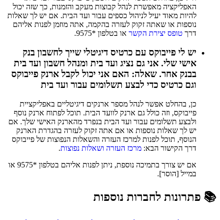
האפליקציה מאפשרת לנהל קבוצות מעקב והזמנות, כך שזה יכול
להיות מאוד יעיל לניהול כספים עבור ועד הבית. אם יש לך שאלות
נוספות או שאתה זקוק לעזרה בהקמה, אתה מוזמן לפנות אליהם
דרך
טופס יצירת הקשר
או בטלפון *9575.
יש לי פייבוקס עם כרטיס דיגיטלי שייך לחשבון בנק
אישי שלי. אני גם נציג ועד בית ומנהל חשבון ועד בית
בבנק אחר. שאלה: האם אני יכול לקבל ארנק פייבוקס
וגם כרטיס כדי לבצע תשלומים עבור ועד בית
כן, בהחלט אפשר לנהל מספר ארנקים דיגיטליים באפליקציית
פייבוקס, וזה כולל גם ארנק לוועד הבית. תוכל לפתוח ארנק נוסף
ולבצע תשלומים עבור ועד הבית בנפרד מהארנק האישי שלך. אם
יש לך שאלות נוספות או אם אתה זקוק לעזרה בהגדרת הארנק
הנוסף, תוכל לפנות למרכז העזרה והשאלות הנפוצות של פייבוקס
דרך הקישור הבא:
מרכז העזרה ושאלות נפוצות
.
אם יש צורך בתמיכה נוספת, ניתן לפנות אליהם בטלפון *9575 או
במייל [הוסר].
📚 פתרונות לחברות נוספות