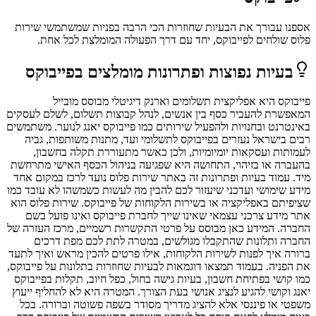
אספנו עבורך את הבעיות שחוזרות הכי הרבה בפניות שמשתמשי
שירות
פלוס
שולחים ל
פייבוקס
, יחד עם דרך הפעולה המומלצת לכל אחת.
בעיות נפוצות ופתרונות מומלצים ב
פייבוקס
פייבוקס היא אפליקצית תשלומים וארנק דיגיטלי מבוסס מובייל
המאפשרת להעביר כסף בין אנשים, לנהל קבוצות תשלום, לשלם לעסקים
באינטרנט ובחנויות ולהפעיל שירותים כמו פייבוקס יאנג לנוער. משתמשים
רבים בישראל נעזרים בפייבוקס לתשלומי ועד, מתנות משותפות, גביה
לעמותות ועסקאות יומיומיות, ולכן כאשר מתעוררת תקלה בחשבון,
בהעברה או בזיהוי, התחושה היא שפגיעה בניהול הכסף האישי מתרחשת
מיד. עמוד בעיות ופתרונות זה באתר שירות פלוס נועד לרכז במקום אחד
מידע שימושי ועדכני שיעזור לכם להבין מה לעשות כשמשהו לא עובד כמו
שציפיתם באפליקציה או בשירות הלקוחות של פייבוקס. שירות פלוס הוא
אתר מידע צרכני עצמאי שאינו שייך לחברת פייבוקס ואינו פועל בשם
החברה. המידע כאן מבוסס על פרטי התקשרות רשמיים, מרכז העזרה של
החברה ותלונות שהתקבלו מגולשים, במטרה לתת לכם מפת דרכים
ברורה איך לפנות לשירות הלקוחות, אילו פרטים להכין מראש ואיך לתעד
את הפניה. בעמוד תמצאו דוגמאות לבעיות שחוזרות בתלונות על פייבוקס,
כמו קושי בפתיחת חשבון, בעיות גישה בחול, כפל חיוב, תקלות בפייבוקס
יאנג וקושי להגיע לנציג אנושי בעת הצורך. המטרה היא לא להחליף ייעוץ
משפטי או פיננסי אלא להציג מדריך מסודר בשפה פשוטה וברורה. בכל