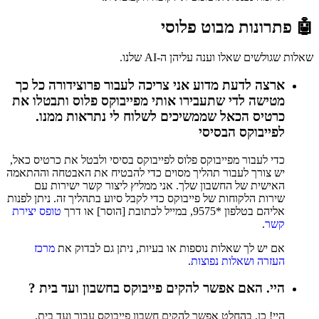
🤖 פתרונות מבוט פלוסי
שאלות שגולשים שאלו וענה עליהן ה-AI שלנו.
ארצה לדעת מדוע אני צריכה לעבור פרוצידורה כל כך
מטישה לדי שתעבירו אותי מפייבוקס פלוס ותבטלו את
כרטיס הכאל שממשיכים לשלוח לי נתראות ממנו.
לפייבוקס הבסיסי
כדי לעבור מפייבוקס פלוס לפייבוקס בסיסי ולבטל את כרטיס כאל,
יש צורך לעבור תהליך מסוים כדי להבטיח את האבטחה וההתאמה
האישית של החשבון שלך. אני ממליץ ליצור קשר ישירות עם
שירות הלקוחות של פייבוקס כדי לקבל סיוע בתהליך זה. ניתן לפנות
אליהם בטלפון *9575, במייל לכתובת [הוסר] או דרך
טופס יצירת
קשר
.
אם יש לך שאלות נוספות או בעיות, ניתן גם לבדוק את
מרכז
העזרה ושאלות נפוצות
.
היי. האם אפשר להקים פייבוקס בחשבון ועד בית ?
היי! כן, בהחלט אפשר להקים חשבון פייבוקס עבור ועד בית.