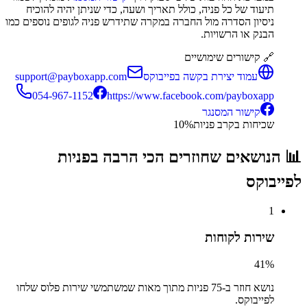
תיעוד של כל פניה, כולל תאריך ושעה, כדי שניתן יהיה להוכיח
ניסיון הסדרה מול החברה במקרה שתידרש פניה לגופים נוספים כמו
הבנק או הרשויות.
🔗 קישורים שימושיים
עמוד יצירת בקשה בפייבוקס
support@payboxapp.com
054-967-1152
https://www.facebook.com/payboxapp
קישור המסנגר
שכיחות בקרב פניות
%
10
📊 הנושאים שחוזרים הכי הרבה בפניות
ל
פייבוקס
1
שירות לקוחות
41
%
נושא חוזר ב-
75
פניות מתוך מאות שמשתמשי
שירות פלוס
שלחו
ל
פייבוקס
.