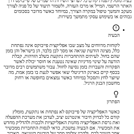
בעיה מומלץ לפנות קודם כל לערוצי השירות הרשמיים של פייבוקס דרך
האתר הרשמי, המייל או מרכז העזרה, ולשמור תיעוד של כל פניה לצורך
מעקב והמשך טיפול במקרה הצורך, במיוחד כאשר מדובר בסכומים
גבוהים או בשימוש עסקי מתמשך בשירות.
הבעיה
לקוחות מדווחים על מצב שבו אפליקצית פייבוקס אינה נפתחת
כלל, מציגה הודעת שגיאה או מסך לבן בלבד, הן בישראל והן בזמן
שהם בחול. לעיתים ההתחברות נתקעת בשלב הזדהות, קבלת
הודעה על שינוי מדיניות שאינה נטענת או חוסר יכולת לאשר
הפקדות והעברות בזמן נסיעה לחוול. עבור משתמשים רבים מדובר
בכסף קיים בארנק הדיגיטלי שאי אפשר לגעת בו בזמן אמת, מה
שיוצר לחץ ותסכול במיוחד כאשר נמצאים בחופשה או רחוק
מחשבון הבנק הרגיל.
הפתרון
כאשר האפליקציה של פייבוקס לא נפתחת או נתקעת, מומלץ
קודם כל לבדוק חיבור אינטרנט יציב, לעדכן את מערכת ההפעלה
ואת גרסת האפליקציה מחנות האפליקציות ולכבות ולהדליק מחדש
את המכשיר. אם הבעיה נמשכת, כדאי לנסות התחברות ממכשיר
אחר השייך לכם, ולהכין צילומי מסך של הודעת השגיאה, תאריך