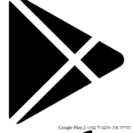
הורידו את «
השג לי נציג
» ב-
Google Play