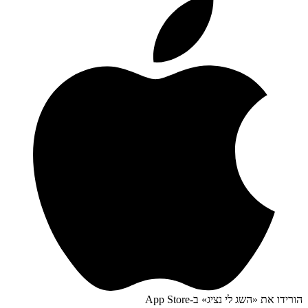
הורידו את «
השג לי נציג
» ב-
App Store