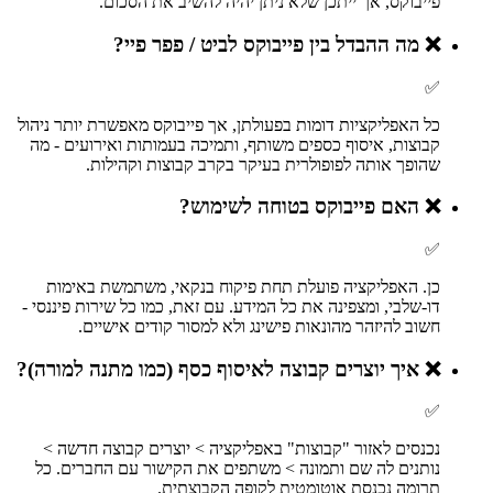
פייבוקס, אך ייתכן שלא ניתן יהיה להשיב את הסכום.
❌
מה ההבדל בין פייבוקס לביט / פפר פיי?
✅
כל האפליקציות דומות בפעולתן, אך פייבוקס מאפשרת יותר ניהול
קבוצות, איסוף כספים משותף, ותמיכה בעמותות ואירועים - מה
שהופך אותה לפופולרית בעיקר בקרב קבוצות וקהילות.
❌
האם פייבוקס בטוחה לשימוש?
✅
כן. האפליקציה פועלת תחת פיקוח בנקאי, משתמשת באימות
דו-שלבי, ומצפינה את כל המידע. עם זאת, כמו כל שירות פיננסי -
חשוב להיזהר מהונאות פישינג ולא למסור קודים אישיים.
❌
איך יוצרים קבוצה לאיסוף כסף (כמו מתנה למורה)?
✅
נכנסים לאזור "קבוצות" באפליקציה > יוצרים קבוצה חדשה >
נותנים לה שם ותמונה > משתפים את הקישור עם החברים. כל
תרומה נכנסת אוטומטית לקופה הקבוצתית.