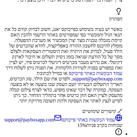
הפתרון
כאשר יש בעיה בשימוש בפייבוקס יאנג, חשוב לבדוק קודם כל את
תנאי הגיל והמכשיר כפי שמפורטים באתר הרשמי ולהבין האם
קיימת מגבלה טכנית מצד יצרן המכשיר או מערכת ההפעלה.
מומלץ להיכנס לחשבון ההורה באפליקציה, לוודא שהכרטיס של
הילד פעיל, לבדוק את היתרה ואת היסטורית העסקאות ולצלם
מסך של כל הודעת שגיאה בזמן ניסיון תשלום או חיבור לארנק
דיגיטלי. אם נדרש מעבר מכרטיס דיגיטלי לכרטיס פיזי, יש לציין
זאת במפורש בפניה לשירות הלקוחות. את הפניה ניתן לשלוח דרך
עמוד הבקשות באתר פייבוקס
או במייל לכתובת
support@payboxapp.com
, ולפרט את שם הילד, סוג הכרטיס,
תאריך התשלום הבעייתי ושם העסק שבו בוצעה או לא בוצעה
העסקה. במקרה של זיכוי שאינו מופיע, כדאי לצרף צילום קבלה
מהעסק ולציין האם הוזן כרטיס אחר בתהליך ההחזר. כך ניתן
לסייע לנציג לאתר את העסקה ולתת תשובה מדויקת יותר.
🔗 קישורים שימושיים
עמוד הבקשות באתר פייבוקס
support@payboxapp.com
שכיחות בקרב פניות
%
15