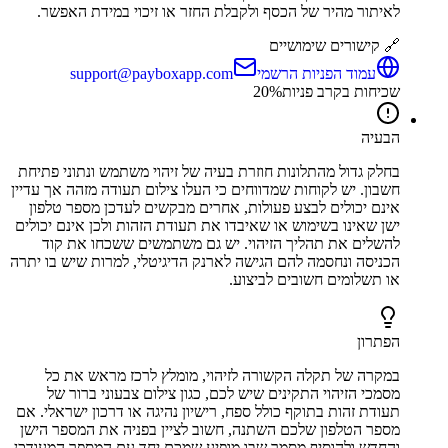
לאיתור מהיר של הכסף ולקבלת החזר או זיכוי במידת האפשר.
🔗 קישורים שימושיים
עמוד הפניות הרשמי
support@payboxapp.com
שכיחות בקרב פניות
%
20
הבעיה
בחלק גדול מהתלונות חוזרת בעיה של זיהוי משתמש ונתוני פתיחת
חשבון. יש לקוחות שמדווחים כי העלו צילום תעודה מזהה אך עדיין
אינם יכולים לבצע פעולות, אחרים מבקשים לעדכן מספר טלפון
ישן שאינו בשימוש או שאיבדו את תעודת הזהות ולכן אינם יכולים
להשלים את תהליך הזיהוי. יש גם משתמשים ששכחו את קוד
הכניסה ונחסמה להם הגישה לארנק הדיגיטלי, למרות שיש בו יתרה
או תשלומים חשובים לביצוע.
הפתרון
במקרה של תקלה הקשורה לזיהוי, מומלץ לרכז מראש את כל
מסמכי הזיהוי התקינים שיש לכם, כגון צילום צבעוני ברור של
תעודת זהות בתוקף כולל ספח, רישיון נהיגה או דרכון ישראלי. אם
מספר הטלפון שלכם השתנה, חשוב לציין בפניה את המספר הישן
והחדש ולהוסיף מסמך שבו מופיע שמכם יחד עם המספר המעודכן,