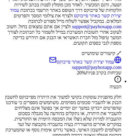
ושעה, ודגם המכשיר. לאחר מכן מומלץ לפנות בכתב לשירות
הלקוחות של פייבוקס דרך הטופס באתר הרשמי בכתובת
עמוד
יצירת קשר באתר פייבוקס
ולצרף את צילומי המסך והפרטים
המלאים. במקביל אפשר לשלוח מייל מפורט לכתובת
support@payboxapp.com
ולציין אם אתם נמצאים בחול. חשוב
לעקוב אחרי תשובות המערכת במייל ולשמור כל תכתובת לצורך
המשך טיפול מול חברת האשראי או הבנק אם תידרש בדיקה
נוספת לגבי כספים תקועים.
🔗 קישורים שימושיים
עמוד יצירת קשר באתר פייבוקס
support@payboxapp.com
שכיחות בקרב פניות
%
20
הבעיה
חלק מהפניות עוסקות בקושי למשוך את היתרה מפייבוקס לחשבון
הבנק או להעביר סכומים מסוימים. משתמשים מספרים כי עודכנו
שהפרטים ייבדקו במשך יום יומיים אך בפועל אינם מצליחים
להעביר את היתרה, או נתקלים בהודעה על מגבלה בסכום
ההעברה למרות שלא ניצלו את המכסה היומית או החודשית.
במקרים אחרים מתעוררת בעיה בהעברה מקבוצה של ועד
תשלומים לחשבון האישי, כאשר נדרש אימות נוסף או שהמערכת
דורשת פעולה שאינה ברורה למשתמש.