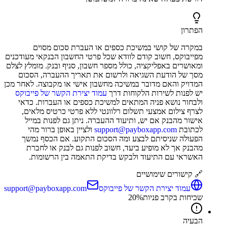
הפתרון
במקרה של קושי במשיכת כספים או העברת סכום מסוים
מפייבוקס, חשוב קודם לוודא שכל פרטי החשבון הבנקאי מעודכנים
ומאושרים באפליקציה, כולל מספר חשבון, סניף ובנק. מומלץ לצלם
מסך של הודעת השגיאה ולרשום את תאריך ההעברה, הסכום
המדויק והאם מדובר במשיכה מחשבון אישי או מקבוצה. לאחר מכן
יש לפנות לשירות הלקוחות דרך
עמוד יצירת הקשר של פייבוקס
ולבחור נושא פניה המתאים למשיכת כספים או העברות. כדאי
לצרף צילום אמצעי תשלום רלוונטי ללא פרטי כרטיס מלאים,
אישור מהבנק אם יש, ותיעוד ההעברה. ניתן גם לפנות במייל
לכתובת
support@payboxapp.com
ולציין באופן ברור מהי
הפעולה שניסיתם לבצע ומה הסכום התקוע. אם הכסף נמשך
מהבנק אך לא מופיע ביעד, חשוב לפנות גם לבנק או לחברת
האשראי עם התיעוד ולבקש בדיקת התאמה בין הרשומות.
🔗 קישורים שימושיים
עמוד יצירת הקשר של פייבוקס
support@payboxapp.com
שכיחות בקרב פניות
%
20
הבעיה