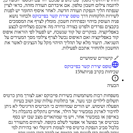
לדוגמה צילום חשבון טלפון. אם איבדתם תעודה מזהה, כדאי לציין
שנפתח הליך הנפקת תעודה חדשה. לאחר איסוף החומר יש לפנות
לשירות הלקוחות דרך
טופס יצירת קשר בפייבוקס
ולבחור נושא
פניה העוסק בזיהוי ובפתיחת חשבון. מומלץ לצרף את המסמכים
בקבצים נפרדים ולפרט בצורה ברורה מה אינכם מצליחים לבצע
באפליקציה. במקרים של קוד שנשכח, יש לפעול לפי הוראות איפוס
קוד באפליקציה ואם האיפוס נכשל לצרף צילומי מסך המעידים על
השגיאה. תיעוד מלא של תהליך הזיהוי מקל על הנציגים לאשר את
החשבון ולהחזיר אתכם לפעילות.
🔗 קישורים שימושיים
טופס יצירת קשר בפייבוקס
שכיחות בקרב פניות
%
15
הבעיה
משפחות רבות משתמשות בשירות פייבוקס יאנג לצורך מתן כרטיס
תשלום לילדים ובני נוער, אך בתלונות עולות שוב ושוב בעיות
הפעלה ושימוש. יש הורים שמדווחים כי הכרטיס הדיגיטלי לא ניתן
לחיבור לארנק במכשיר של הילד, אחרים נתקלים בהגבלת גיל
באייפון או במכשיר אחר, ויש מי שמתארים מצב שבו יש כסף
בכרטיס אך בפועל אי אפשר לשלם בקופה. לעיתים מתעורר גם
בלבול סביב הנפקת כרטיס פיזי לעומת דיגיטלי ואי בהירות למי
צריך לפנות כדי לשנות סוג כרטיס או לברר היכן בוצע זיכוי.