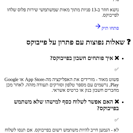
נושא חוזר ב-
13
פניות מתוך מאות שמשתמשי
שירות פלוס
שלחו
ל
פייבוקס
.
פתחו תיק
❓ שאלות נפוצות עם פתרון על
פייבוקס
❌
איך פותחים חשבון בפייבוקס?
✅
פשוט מאוד - מורידים את האפליקציה מה-App Store או Google
Play, נרשמים עם מספר טלפון וסורקים תעודה מזהה. לאחר מכן
מחברים חשבון בנק או כרטיס אשראי.
❌
האם אפשר לשלוח כסף למישהו שלא משתמש
בפייבוקס?
✅
לא - הנמען חייב להיות משתמש רשום בפייבוקס. אם תנסו לשלוח