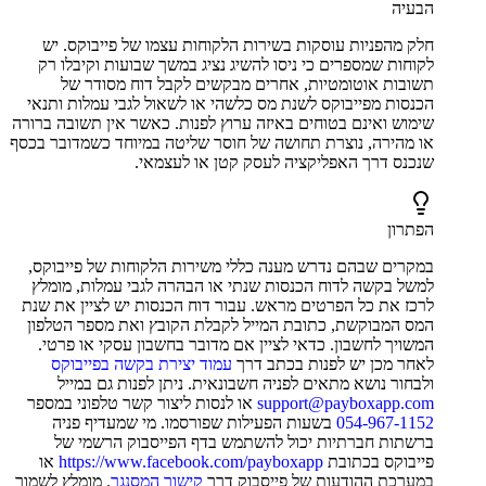
הבעיה
חלק מהפניות עוסקות בשירות הלקוחות עצמו של פייבוקס. יש
לקוחות שמספרים כי ניסו להשיג נציג במשך שבועות וקיבלו רק
תשובות אוטומטיות, אחרים מבקשים לקבל דוח מסודר של
הכנסות מפייבוקס לשנת מס כלשהי או לשאול לגבי עמלות ותנאי
שימוש ואינם בטוחים באיזה ערוץ לפנות. כאשר אין תשובה ברורה
או מהירה, נוצרת תחושה של חוסר שליטה במיוחד כשמדובר בכסף
שנכנס דרך האפליקציה לעסק קטן או לעצמאי.
הפתרון
במקרים שבהם נדרש מענה כללי משירות הלקוחות של פייבוקס,
למשל בקשה לדוח הכנסות שנתי או הבהרה לגבי עמלות, מומלץ
לרכז את כל הפרטים מראש. עבור דוח הכנסות יש לציין את שנת
המס המבוקשת, כתובת המייל לקבלת הקובץ ואת מספר הטלפון
המשויך לחשבון. כדאי לציין אם מדובר בחשבון עסקי או פרטי.
לאחר מכן יש לפנות בכתב דרך
עמוד יצירת בקשה בפייבוקס
ולבחור נושא מתאים לפניה חשבונאית. ניתן לפנות גם במייל
support@payboxapp.com
או לנסות ליצור קשר טלפוני במספר
054-967-1152
בשעות הפעילות שפורסמו. מי שמעדיף פניה
ברשתות חברתיות יכול להשתמש בדף הפייסבוק הרשמי של
פייבוקס בכתובת
https://www.facebook.com/payboxapp
או
במערכת ההודעות של פייסבוק דרך
קישור המסנגר
. מומלץ לשמור