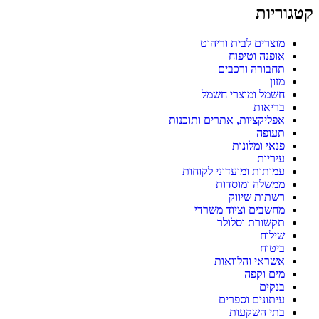
קטגוריות
מוצרים לבית וריהוט
אופנה וטיפוח
תחבורה ורכבים
מזון
חשמל ומוצרי חשמל
בריאות
אפליקציות, אתרים ותוכנות
תעופה
פנאי ומלונות
עיריות
עמותות ומועדוני לקוחות
ממשלה ומוסדות
רשתות שיווק
מחשבים וציוד משרדי
תקשורת וסלולר
שילוח
ביטוח
אשראי והלוואות
מים וקפה
בנקים
עיתונים וספרים
בתי השקעות