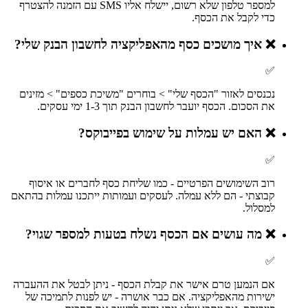
למספר טלפון שלא רשום, יישלח אליו SMS עם הזמנה להצטרף
כדי לקבל את הכסף.
❌
איך מושכים כסף מהאפליקציה לחשבון הבנק שלי?
✅
נכנסים לאזור "הכסף שלי" > בוחרים "משיכת כספים" > מזינים
את הסכום. הכסף יועבר לחשבון הבנק תוך 1-3 ימי עסקים.
❌
האם יש עמלות על שימוש בפייבוקס?
✅
רוב השימושים הפרטיים - כמו שליחת כסף לחברים או איסוף
קבוצתי - הם ללא עמלה. לעסקים ועמותות ייתכנו עמלות בהתאם
למסלול.
❌
מה עושים אם הכסף נשלח בטעות למספר שגוי?
✅
אם הנמען טרם אישר את קבלת הכסף - ניתן לבטל את ההעברה
ישירות מהאפליקציה. אם כבר אושרה - יש לפנות לתמיכה של