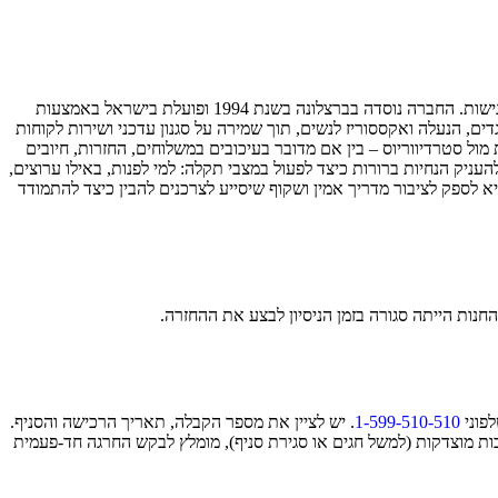
סטרדיווריוס (Stradivarius) היא רשת אופנה בינלאומית לנשים צעירות מבית קבוצת אינדיטקס, הידועה בזכות עיצוביה המשלבים אלגנטיות, טרנדיות ונגישות. החברה נוסדה בברצלונה בשנת 1994 ופועלת בישראל באמצעות
ים, הנעלה ואקססוריז לנשים, תוך שמירה על סגנון עדכני ושירות לקוחות
עם בעיות ותקלות נפוצות מול סטרדיווריוס – בין אם מדובר בעיכובים במשלוחים, החזרות, חיובים
העניק הנחיות ברורות כיצד לפעול במצבי תקלה: למי לפנות, באילו ערוצים,
וס. מטרת המידע היא לספק לציבור מדריך אמין ושקוף שיסייע לצרכנים להבין כיצד להתמודד
ות הייתה סגורה בזמן הניסיון לבצע את ההחזרה.
פוני
1-599-510-510
. יש לציין את מספר הקבלה, תאריך הרכישה והסניף.
ית. אם המועד חלף מסיבות מוצדקות (למשל חגים או סגירת סניף), מומלץ לבקש החרגה חד-פעמית