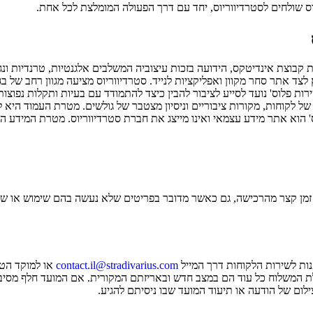
ס
שולחים ל
סטרדיווריוס
, יחד עם דרך הפעולה המומלצת לכל אחת.
צד אתר סחר מקוון ואפליקציות לנייד. סטרדיווריוס מציעה מגוון רחב של בגד
ני, צ׳אט באתר ומייל ייעודי. nnעמוד זה באתר 'שירות פלוס' נועד לסייע לציבור להבין כיצד להתמודד 
של לקוחות, מקורות ציבוריים וניסיון מצטבר של גולשים. מטרת העמוד היא ל
ל. nnחשוב לציין כי אתר 'שירות פלוס' הוא אתר מידע עצמאי ואינו מייצג את חברת סטרדיוורי
זמן קצר מהרכישה, גם כאשר מדובר בפריטים שלא נעשה בהם שימוש או שהחנ
ות לשירות הלקוחות דרך המייל
contact.il@stradivarius.com
או למוקד הטל
וריוס, ניתן להחזיר פריטים עד 30 יום ממועד קבלת המשלוח כל עוד הם במצב חדש ובאריזתם המקור
ילום של הודעה או תיעוד המועד שבו ניסיתם להגיע.