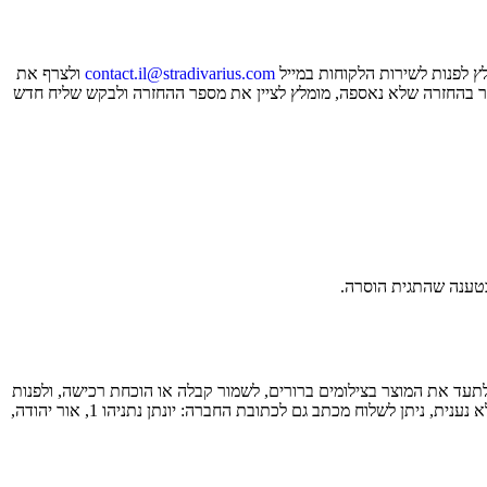
ץ לפנות לשירות הלקוחות במייל
contact.il@stradivarius.com
ולצרף את
(א׳–ה׳ 08:30–17:00). אם מדובר בהחזרה שלא נאספה, מומלץ לציין את מספר ההחזרה ולבקש שליח חדש
בטענה שהתגית הוסרה.
לתעד את המוצר בצילומים ברורים, לשמור קבלה או הוכחת רכישה, ולפנות
תוך ציון תאריך הקנייה, הסניף ותיאור הנזק. לצרף תמונות של הפגם ותנאי הכביסה שננקטו. במידה והפנייה לא נענית, ניתן לשלוח מכתב גם לכתובת החברה: יונתן נתניהו 1, אור יהודה,