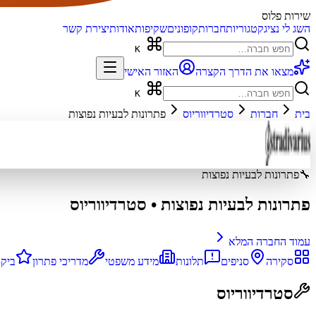
שירות פלוס
השג לי נציג
קטגוריות
חברות
קופונים
שקיפות
אודות
יצירת קשר
K
מצאו את הדרך הקצרה
האזור האישי
K
בית
חברות
סטרדיווריוס
פתרונות לבעיות נפוצות
🔧
פתרונות לבעיות נפוצות
פתרונות לבעיות נפוצות
•
סטרדיווריוס
עמוד החברה המלא
סקירה
סניפים
תלונות
מידע משפטי
מדריכי פתרון
ביקו
סטרדיווריוס