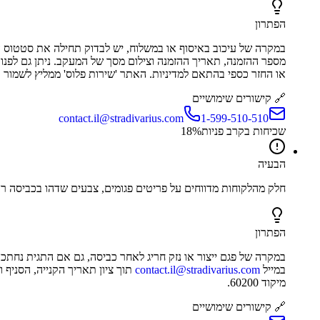
הפתרון
במקרה של עיכוב באיסוף או במשלוח, יש לבדוק תחילה את סטטוס הה
מספר ההזמנה, תאריך ההזמנה וצילום מסך של המעקב. ניתן גם לפנו
או החזר כספי בהתאם למדיניות. האתר 'שירות פלוס' ממליץ לשמור תי
🔗 קישורים שימושיים
contact.il@stradivarius.com
1-599-510-510
שכיחות בקרב פניות
%
18
הבעיה
חלק מהלקוחות מדווחים על פריטים פגומים, צבעים שדהו בכביסה ר
הפתרון
במקרה של פגם ייצור או נזק חריג לאחר כביסה, גם אם התגית נחתכה
במייל
contact.il@stradivarius.com
מיקוד 60200.
🔗 קישורים שימושיים