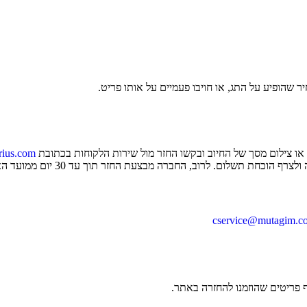
ר שהופיע על התג, או חויבו פעמיים על אותו פריט.
או צילום מסך של החיוב ובקשו החזר מול שירות הלקוחות בכתובת
arius.com
 לרוב, החברה מבצעת החזר תוך עד 30 יום ממועד האישור. במקרה שאין תגובה, ניתן לפנות גם למייל
cservice@mutagim.c
ף פריטים שהוזמנו להחזרה באתר.