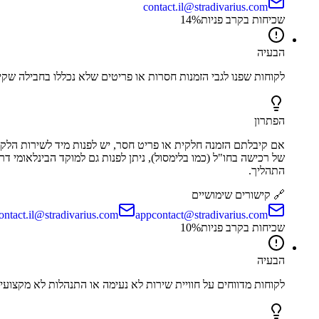
contact.il@stradivarius.com
שכיחות בקרב פניות
%
14
הבעיה
לקוחות שפנו לגבי הזמנות חסרות או פריטים שלא נכללו בחבילה שקיב
הפתרון
אם קיבלתם הזמנה חלקית או פריט חסר, יש לפנות מיד לשירות הלק
של רכישה בחו"ל (כמו בלימסול), ניתן לפנות גם למוקד הבינלאומי דר
התהליך.
🔗 קישורים שימושיים
ontact.il@stradivarius.com
appcontact@stradivarius.com
שכיחות בקרב פניות
%
10
הבעיה
לקוחות מדווחים על חוויית שירות לא נעימה או התנהלות לא מקצועית