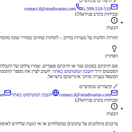
🔗 קישורים שימושיים
contact.il@stradivarius.com
1-599-510-510
שכיחות בקרב פניות
%
15
הבעיה
חוזרות תלונות על טעויות בחיוב – לקוחות שחויבו במחיר שונה מהמחי
הפתרון
אם חויבתם בסכום שגוי או חויבתם פעמיים, שמרו צילום של הקבלה 
הסטטוס דרך
חשבון המשתמש באתר
. חשוב לציין את מספר ההזמנה ולצרף הוכחת תשלום.
המטפל בענייני מותגי אינדיטקס בישראל.
🔗 קישורים שימושיים
contact.il@stradivarius.com
חשבון המשתמש באתר
om
שכיחות בקרב פניות
%
12
הבעיה
צרכנים מתלוננים על עיכובים במשלוחים או אי הגעת שליחים לאיסו