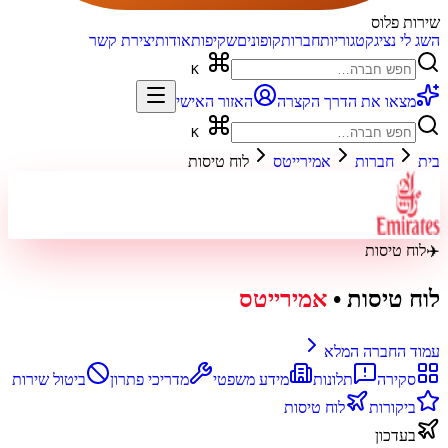
שירות פלוס
השג לי נציג
קטגוריות
חברות
קופונים
שקיפות
אודות
יצירת קשר
K
מצאו את הדרך הקצרה
האזור האישי
K
בית
חברות
אמירייטס
לוח טיסות
✈️
לוח טיסות
לוח טיסות
•
אמירייטס
עמוד החברה המלא
סקירה
תלונות
מידע משפטי
מדריכי פתרון
ביטול שירות
ביקורות
לוח טיסות
בעדכון