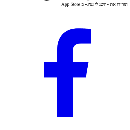
הורידו את «
השג לי נציג
» ב-
App Store