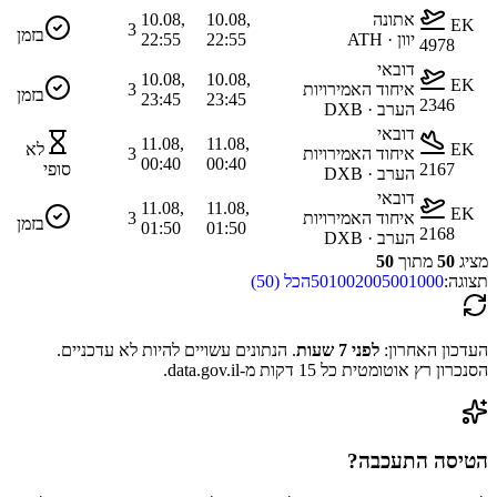
אתונה
10.08,
10.08,
EK
3
בזמן
יוון · ATH
22:55
22:55
4978
דובאי
10.08,
10.08,
EK
איחוד האמירויות
3
בזמן
23:45
23:45
2346
הערב · DXB
דובאי
11.08,
11.08,
EK
לא
איחוד האמירויות
3
00:40
00:40
2167
סופי
הערב · DXB
דובאי
11.08,
11.08,
EK
איחוד האמירויות
3
בזמן
01:50
01:50
2168
הערב · DXB
מציג
50
מתוך
50
תצוגה:
1000
500
200
100
50
הכל (
50
)
העדכון האחרון:
לפני 7 שעות
.
הנתונים עשויים להיות לא עדכניים.
הסנכרון רץ אוטומטית כל 15 דקות מ-data.gov.il.
הטיסה התעכבה?