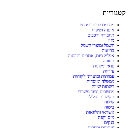
קטגוריות
מוצרים לבית וריהוט
אופנה וטיפוח
תחבורה ורכבים
מזון
חשמל ומוצרי חשמל
בריאות
אפליקציות, אתרים ותוכנות
תעופה
פנאי ומלונות
עיריות
עמותות ומועדוני לקוחות
ממשלה ומוסדות
רשתות שיווק
מחשבים וציוד משרדי
תקשורת וסלולר
שילוח
ביטוח
אשראי והלוואות
מים וקפה
בנקים
עיתונים וספרים