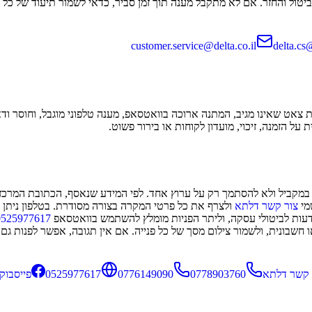
יטול והחזר. אם לא מתקבל מענה תוך זמן סביר, כדאי לשמור תיעוד של כל ה
customer.service@delta.co.il
delta.cs
אט שאינו מגיב, המתנה ארוכה בוואטסאפ, מענה טלפוני מוגבל, וחוסר ודאו
 הזמנה, זיכוי, מועדון לקוחות או בירור פשוט.
במקביל ולא להסתמך רק על ערוץ אחד. לפי המידע שנאסף, הכתובת המרכזי
מי
צור קשר דלתא
ולצרף את כל פרטי המקרה בצורה מסודרת. בטלפון ניתן
עות לביטולי עסקה, וליתר הפניות מומלץ להשתמש בוואטסאפ
0525977617
חשבונית, ולשמור צילום מסך של כל פנייה. אם אין תגובה, אפשר לפנות גם
 קשר דלתא
0778903760
0776149090
0525977617
פייסבוק