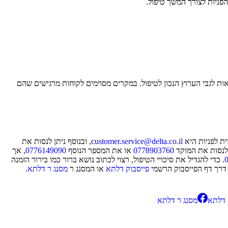
פניות לצורך המשך טיפול.
ת לגבי הערוץ הנכון לטיפול. במקרים מסוימים לקוחות מרגישים שהם
ת לפניות היא
customer.service@delta.co.il
, ובנוסף ניתן לנסות את
 לנסות את המוקד
0778903760
או את המספר הנוסף
0776149090
, אך
. כדי להגדיל את סיכויי הטיפול, רצוי לכתוב נושא ברור כמו בירור הזמנה
 דרך דף הפייסבוק הרשמי
פייסבוק דלתא
או המסנג ר
מסנג ר דלתא
.
 דלתא
מסנג ר דלתא