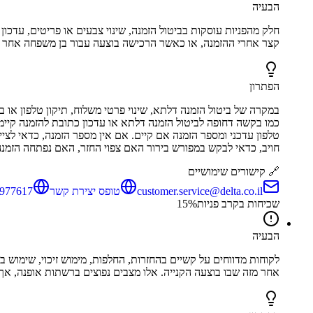
הבעיה
חלק מהפניות עוסקות בביטול הזמנה, שינוי צבעים או פריטים, עדכו
קצר אחרי ההזמנה, או כאשר הרכישה בוצעה עבור בן משפחה אחר ואי
הפתרון
במקרה של ביטול הזמנה דלתא, שינוי פרטי משלוח, תיקון טלפון או 
כמו בקשה דחופה לביטול הזמנה דלתא או עדכון כתובת להזמנה קיי
טלפון עדכני ומספר הזמנה אם קיים. אם אין מספר הזמנה, כדאי לצי
חויב, כדאי לבקש במפורש בירור האם צפוי החזר, האם נפתחה הזמנה 
🔗 קישורים שימושיים
customer.service@delta.co.il
טופס יצירת קשר
977617
שכיחות בקרב פניות
%
15
הבעיה
לקוחות מדווחים על קשיים בהחזרות, החלפות, מימוש זיכוי, שימוש בח
אחר מזה שבו בוצעה הקנייה. אלו מצבים נפוצים ברשתות אופנה, אך