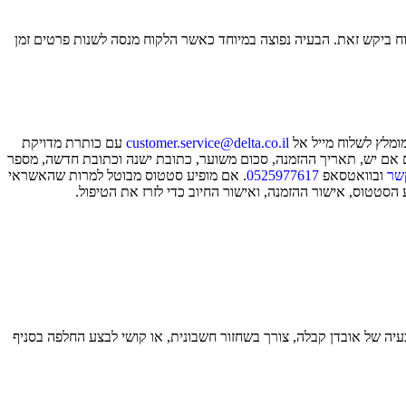
קוח ביקש זאת. הבעיה נפוצה במיוחד כאשר הלקוח מנסה לשנות פרטים זמן
מומלץ לשלוח מייל אל
customer.service@delta.co.il
עם כותרת מדויקת
 אם יש, תאריך ההזמנה, סכום משוער, כתובת ישנה וכתובת חדשה, מספר
שר
ובוואטסאפ
0525977617
. אם מופיע סטטוס מבוטל למרות שהאשראי
הסטטוס, אישור ההזמנה, ואישור החיוב כדי לזרז את הטיפול.
 בעיה של אובדן קבלה, צורך בשחזור חשבונית, או קושי לבצע החלפה בסניף