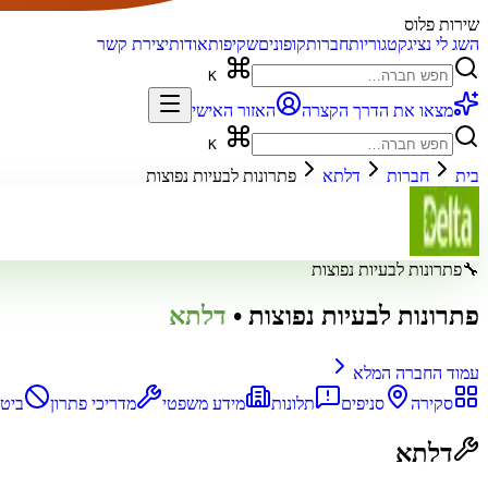
שירות פלוס
השג לי נציג
קטגוריות
חברות
קופונים
שקיפות
אודות
יצירת קשר
K
מצאו את הדרך הקצרה
האזור האישי
K
בית
חברות
דלתא
פתרונות לבעיות נפוצות
🔧
פתרונות לבעיות נפוצות
פתרונות לבעיות נפוצות
•
דלתא
עמוד החברה המלא
סקירה
סניפים
תלונות
מידע משפטי
מדריכי פתרון
ביטו
דלתא