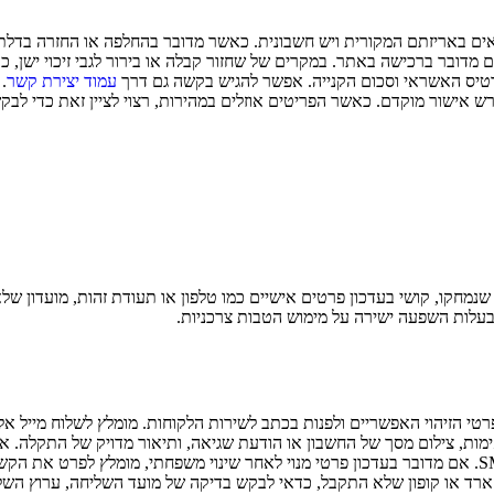
אים באריזתם המקורית ויש חשבונית. כאשר מדובר בהחלפה או החזרה בדלתא,
מדובר ברכישה באתר. במקרים של שחזור קבלה או בירור לגבי זיכוי ישן, כד
רטיס האשראי וסכום הקנייה. אפשר להגיש בקשה גם דרך
עמוד יצירת קשר
.
 אישור מוקדם. כאשר הפריטים אוזלים במהירות, רצוי לציין זאת כדי לבקש
שנמחקו, קושי בעדכון פרטים אישיים כמו טלפון או תעודת זהות, מועדון של
 בעלות השפעה ישירה על מימוש הטבות צרכניות.
רטי הזיהוי האפשריים ולפנות בכתב לשירות הלקוחות. מומלץ לשלוח מייל א
מות, צילום מסך של החשבון או הודעת שגיאה, ותיאור מדויק של התקלה. אם
הודעות על פקיעה, והאם יש מגבלה כמו מכשיר כשר שלא מקבל SMS. אם מדובר בעדכון פרטי מנוי לאחר שינ
ארד או קופון שלא התקבל, כדאי לבקש בדיקה של מועד השליחה, ערוץ השל