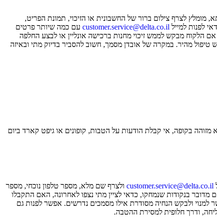
 מומלץ לצרף צילום ברור של החשבונית או הזיכוי, תמונת הפריט,
אי לפנות למייל
customer.service@delta.co.il
עם כמה שיותר פרטים
 אם הלקוח מבקש לממש זיכוי מחנות ברכישה אונליין או לבצע החלפה
 טיפול מהיר. במקרה של אובדן מסמך, חשוב להסביר בדיוק מתי ובאיזה
א מזוהה בקופה, אי קבלת הודעות על הטבות, קופונים או גיפט קארד ביום
ל
customer.service@delta.co.il
ולצרף שם מלא, מספר טלפון נוכחי, מספר
 מדובר בנקודות שנמחקו, כדאי לציין מתי נצפו לאחרונה, האם התקבלו
וי משפחתי, מומלץ לפרט את הקשר למנוי ולבקש הנחיה מסודרת אילו מסמכים נדרשים. אפשר לפנות גם
יחה, ודרך חלופית למסירת ההטבה.