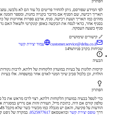
הפתרון
לפי המידע שפורסם, ניתן להחזיר פריטים כל עוד הם לא נלבשו, נמצ
תאריך רכישה, שם הסניף אם מדובר בקנייה בחנות, ומספר הזמנה אם 
מזהים כמו תאריך ושעת רכישה, סניף, ארבע ספרות אחרונות של כ
בסניף אחר, כדאי לנסח את הבקשה באופן קונקרטי ולשאול האם נדרש
סניף בוצעה העסקה.
🔗 קישורים שימושיים
customer.service@delta.co.il
עמוד יצירת קשר
שכיחות בקרב פניות
%
14
הבעיה
קיימות תלונות על בעיות במועדון הלקוחות של דלתא, לרבות נקודות 
הולדת, וכן בלבול סביב שיוך המנוי לאדם אחר במשפחה. אלו בעיות
הפתרון
כדי לטפל בבעיה במועדון הלקוחות דלתא, רצוי לרכז מראש את כל פ
טלפון קודם אם היה, כתובת מייל, תעודת זהות אם נדרש במסגרת אי
דרך
טופס יצירת קשר
ובוואטסאפ
0525977617
. במקרה של גיפט ק