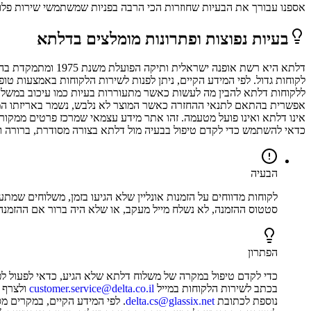
אספנו עבורך את הבעיות שחוזרות הכי הרבה בפניות שמשתמשי
שירות פלו
בעיות נפוצות ופתרונות מומלצים ב
דלתא
דלתא היא רשת אופנ
לקוחות גדול. לפי המידע הקיים, ניתן לפנות לשירות הלקוחות באמצעות טופ
ללקוחות דלתא להבין מה לעשות כאשר מתעוררות בעיות כמו עיכוב במשלוח, 
אפשרית בהתאם לתנאי ההחזרה כאשר המוצר לא נלבש, נשמר באריזתו המקור
אינו דלתא ואינו פועל מטעמה. זהו אתר מידע עצמאי שמרכז פרטים ממקורות
כדאי להשתמש כדי לקדם טיפול בבעיה מול דלתא בצורה מסודרת, ברורה ויע
הבעיה
לקוחות מדווחים על הזמנות אונליין שלא הגיעו בזמן, משלוחים שמ
סטטוס ההזמנה, לא נשלח מייל מעקב, או שלא היה ברור אם ההזמנה ע
הפתרון
כדי לקדם טיפול במקרה של משלוח דלתא שלא הגיע, כדאי לפעול לפ
בכתב לשירות הלקוחות במייל
customer.service@delta.co.il
ולצרף מ
נוספת לכתובת
delta.cs@glassix.net
. לפי המידע הקיים, במקרים 