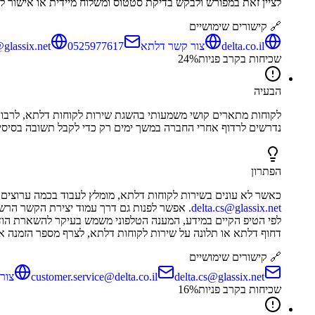
לציין זאת במפורש ולבקש בדיקת סטטוס ומשלוח מיידית או אישור לב
🔗 קישורים שימושיים
delta.co.il
צור קשר דלתא
0525977617
@glassix.net
שכיחות בקרב פניות
%
24
הבעיה
לקוחות מתארים קושי משמעותי בהשגת שירות לקוחות דלתא, לרבות צ
נדרשים לרדוף אחרי החברה במשך ימים רק כדי לקבל תשובה בסיסית על
הפתרון
כאשר לא עונים בשירות לקוחות דלתא, מומלץ לעבוד בכמה ערוצים 
delta.cs@glassix.net
. אפשר לפנות גם דרך עמוד יצירת הקשר הרש
לפי הטיפ הקיים במידע, המענה הטלפוני משמש בעיקר להשארת הוד
דחוף דלתא או תלונה על שירות לקוחות דלתא, לצרף מספר הזמנה או 
🔗 קישורים שימושיים
delta.cs@glassix.net
customer.service@delta.co.il
צור
שכיחות בקרב פניות
%
16