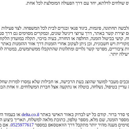
ס
שולחים ל
דלתא
, יחד עם דרך הפעולה המומלצת לכל אחת.
ה ישראלית ותיקה הפועלת משנת 1975 ומתמקדת בהלבשה תחתונה, פיגמות, ביגוד פנאי ובגדים לבית לכ
ס יצירת קשר באתר, דרך ערוצי דיגיטל שונים, ובמקרים מסוימים גם דרך סני
קושי בביטול הזמנה, החלפה או החזרה, בעיה בזיכוי, תקלה במועדון הלקוח
ית ויש חשבונית, וכן ניתן לעקוב אחרי הזמנות דרך אזור ההזמנות באתר 
 ציבוריים, מפרטי קשר גלויים ומתלונות שהתקבלו ממשתמשים, במטרה לסייע 
ילה יותר.
תעכבים מעבר למועד שהוצג בעת הרכישה, או חבילות שלא נמסרו למרות שחלפ
דיין בטיפול, נשלחה, בוטלה או נתקעה אצל חברת המשלוחים. זו אחת הבעיו
י סדר ברור. קודם כל יש לבדוק באזור האישי באתר
delta.co.il
או בעמוד ה
ספר הזמנה, שם מלא, מספר טלפון, כתובת מלאה למשלוח, תאריך ביצוע ההזמ
מסוימים מענה מהיר יותר מתקבל דרך הוואטסאפ במספר
0525977617
. אם מ