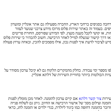
ל המשפחה. לצד פעילות רחבה בסניפים ברחבי הארץ, החברה מפעילה גם אתר אונליין ומועדון
פים. בעמוד זה באתר שירות פלוס מרוכז מידע צרכני שנועד לעזור
ות, או קושי לקבל מענה מנציג. לפי המידע שפורסם, החזרת פריטים
או דרך קישור שנשלח למייל לאחר הרכישה. חשוב להבהיר כי שירות פלוס
לציבור לדעת איך לפנות נכון, אילו מסמכים להכין, ובאיזה ערוץ פעולה
ו מספר ימי עבודה. בחלק מהמקרים הלקוח גם לא קיבל עדכון מסודר על
ת הבולטות ביותר בחוויית השירות של דלתא אונליין.
שירות
צור קשר דלתא
אם קיים עדכון להזמנה. לאחר מכן מומלץ לפנות
נה וצילום מסך של אישור הרכישה או החיוב. ניתן גם לשלוח פנייה
דובר בהזמנה דחופה כמו ביגוד ליולדת, בגדי ילדים או הזמנה לחג, כדאי