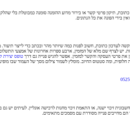
ן כתובת, תיקון פרטי קשר או בירור מדוע ההזמנה סומנה כמבוטלת בלי שהל
ן בידי הפונה את כל הנתונים.
בקשה לעדכון כתובת, חשוב לפנות כמה שיותר מהר ובכתב כדי לייצר תיעוד. 
מת. יש לצרף שם מלא של המזמין, ארבע ספרות אחרונות של אמצעי התשלום
ין את פרטי העסקה והקשר למזמין. אפשר להגיש פנייה גם דרך
טופס יצירת ק
חלופית, ומה סטטוס החיוב. מומלץ לשמור צילום מסך של העמוד שבו מופיע 
0525
שבונית זיכוי ישנה, או התאמת זיכוי מחנות לרכישה אונליין. לעיתים יש גם
 הם מחייבים פנייה מסודרת עם מסמכים מתאימים.