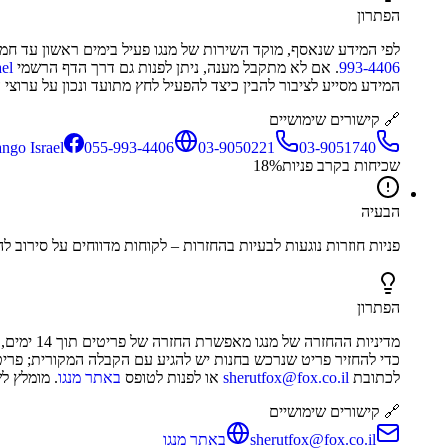
הפתרון
לפי המידע שנאסף, מוקד השירות של מנגו פעיל בימים ראשון עד חמישי בין השעות 08:30–21:00 ובימי שישי וערבי חג עד :00
993-4406
. אם לא מתקבל מענה, ניתן לפנות גם דרך הדף הרשמי
rael
המידע מסייע לציבור להבין כיצד להפעיל לחץ מתועד ונכון על ערוצי 
🔗 קישורים שימושיים
03-9051740
03-9050221
055-993-4406
Mango Israel בפיי
שכיחות בקרב פניות
%
18
הבעיה
פניות חוזרות נוגעות לבעיות בהחזרות – לקוחות מדווחים על סירוב 
הפתרון
מדיניות 
כדי להחזיר פריט שנרכש בחנות יש להגיע עם הקבלה המקורית; פריטים
לכתובת
sherutfox@fox.co.il
או לפנות לטופס
באתר מנגו
. מומלץ ל
🔗 קישורים שימושיים
sherutfox@fox.co.il
באתר מנגו