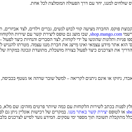
ס
שולחים ל
מנגו
, יחד עם דרך הפעולה המומלצת לכל אחת.
תחת קבוצת פוקס. החברה מציעה קווי לבוש לנשים, גברים וילדים, לצד אביזרים, 
רשמי
shop.mango.com
, שבו מוצג גם טופס ליצירת קשר עם שירות הלקוחות
ו פניות ותלונות שהוגשו על ידי לקוחות, לצד הסברים והנחיות כיצד לפעול 
' הוא אתר מידע עצמאי ואינו מייצג את חברת מנגו עצמה. מטרתו להנגיש לציב
דריך את הצרכנים כיצד לפעול בצורה מושכלת, מתועדת ונכונה במקרה של 
בדו, ניזוקו או אינם ניתנים לקריאה – למשל שובר שדהה או נשטף בכביסה, א
ץ לפנות בכתב לשירות הלקוחות עם כמה שיותר פרטים מזהים: שם מלא, מספר
sh
או לטופס
יצירת קשר באתר מנגו
. במקרים של רכישות אונליין ניתן גם 
ל מתקבלת תשובה תוך מספר ימי עסקים. המידע נועד לסייע לצרכנים בלבד 