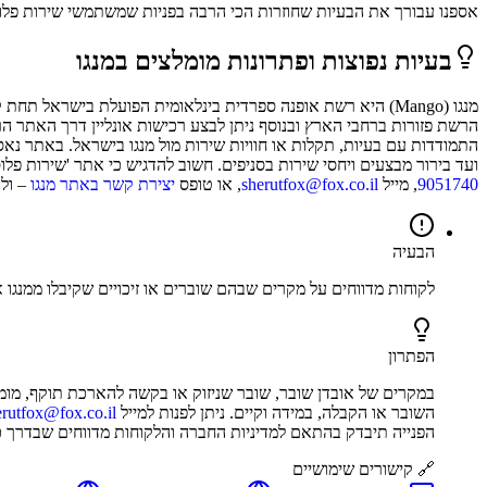
אספנו עבורך את הבעיות שחוזרות הכי הרבה בפניות שמשתמשי
שירות פלו
בעיות נפוצות ופתרונות מומלצים ב
מנגו
מנגו (Mango) היא רשת אופנה ספרדית בינלאומית הפועלת בישראל 
הרשת פזורות ברחבי הארץ ובנוסף ניתן לבצע רכישות אונליין דרך האתר ה
התמודדות עם בעיות, תקלות או חוויות שירות מול מנגו בישראל. באתר נאספ
ועד בירור מבצעים ויחסי שירות בסניפים. חשוב להדגיש כי אתר 'שירות פלוס
9051740
, מייל
sherutfox@fox.co.il
, או טופס
יצירת קשר באתר מנגו
– ולה
הבעיה
לקוחות מדווחים על מקרים שבהם שוברים או זיכויים שקיבלו ממנגו א
הפתרון
במקרים של אובדן שובר, שובר שניזוק או בקשה להארכת תוקף, מומל
השובר או הקבלה, במידה וקיים. ניתן לפנות למייל
erutfox@fox.co.il
הפנייה תיבדק בהתאם למדיניות החברה והלקוחות מדווחים שבדרך כל
🔗 קישורים שימושיים