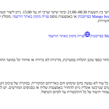
15. ניתן ליצור קשר בטלפון
Mango Is בפייסבוק
או באמצעות טופס
פנייה מקוון באתר הרשמי
. מומלץ 
השירות.
סבוק
פנייה מקוון באתר הרשמי
להחזר כספי עקב תקלות במערכת, מדיניות לא ברורה או איחור קל במועד ההח
ההחזרה של מנגו מאפשרת החזרה של פריטים תוך 14 ימים, כל עוד לא נעשה בהם שימוש והם באריזתם המקורי
 שנרכשו אונליין ניתן להחזיר באמצעות שליח או בסניפים המורשים. יש לצי
שמור תיעוד על כל התקשורת עד לסיום הטיפול.