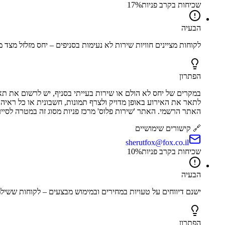
שכיחות בקרב פניות
%
17
הבעיה
לקוחות מציינים חוויות שירות לא נעימות בסניפים – יחס מזלזל מצד מ
הפתרון
במקרים של יחס לא הולם או שירות בעייתי בסניף, יש לרשום את תא
לתאר את האירוע באופן מדויק ולצרף תמונות, חשבונית או כל ראיה 
האתר הרשמי. האתר 'שירות פלוס' מרכז פניות מסוג זה במטרה לסייע ל
🔗 קישורים שימושיים
sherutfox@fox.co.il
שכיחות בקרב פניות
%
10
הבעיה
ישנם דיווחים על טעויות במחירים ובמימוש מבצעים – לקוחות ששיל
הפתרון