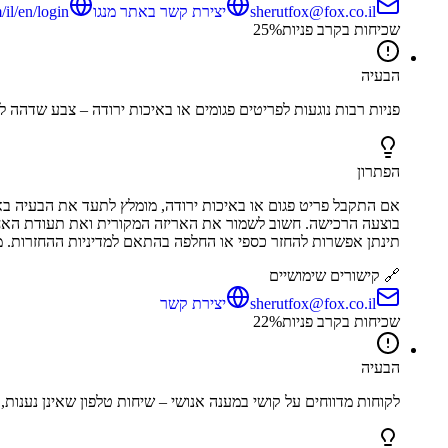
sherutfox@fox.co.il
יצירת קשר באתר מנגו
il/en/login
שכיחות בקרב פניות
%
25
הבעיה
פניות רבות נוגעות לפריטים פגומים או באיכות ירודה – צבע שדהה
הפתרון
אם התקבל פריט פגום או באיכות ירודה, מומלץ לתעד את הבעיה באמצ
בוצעה הרכישה. חשוב לשמור את האריזה המקורית ואת תעודת האחר
תינתן אפשרות להחזר כספי או החלפה בהתאם למדיניות ההחזרות. מומלץ לבצע את הפ
🔗 קישורים שימושיים
sherutfox@fox.co.il
יצירת קשר
שכיחות בקרב פניות
%
22
הבעיה
לקוחות מדווחים על קושי במענה אנושי – שיחות טלפון שאינן נענות,