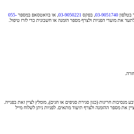
03-9051740
, בפקס
03-9050221
, או בוואטסאפ במספר
055-
לתעד את מועדי הפניות ולצרף מספר הזמנה או חשבונית כדי לזרז טיפול.
זרה.
ת. במקרה של עיכוב הנובע מנסיבות חריגות (כגון סגירת סניפים או חגים), מומלץ לציין זאת בפנייה.
ין את מספר ההזמנה ולצרף תיעוד מתאים. לפניות ניתן לשלוח מייל