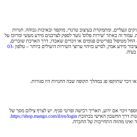
תיקים ונעליים, ומתמקדת בעיצוב טרנדי, מוקפד ובאיכות גבוהה. חנויות
. עמוד זה באתר 'שירות פלוס' נועד לספק לצרכנים מידע מעשי ומרוכז על
– החל מטיפול בפריטים פגומים או זיכויים שאבדו, דרך הארכת שוברים,
ור מידע אמין, לסייע בזיהוי ערוצי השירות היעילים ביותר – טלפון
03-
בעיה.
ו זיכוי שתוקפו פג במהלך תקופה שבה החנויות היו סגורות.
 זיכוי אם ידוע, תאריך רכישה ופרטי סניף. יש לצרף צילום מסך של
לפנות דרך החשבון האישי בכתובת
https://shop.mango.com/il/en/login
.
ואינו מהווה התחייבות של החברה.