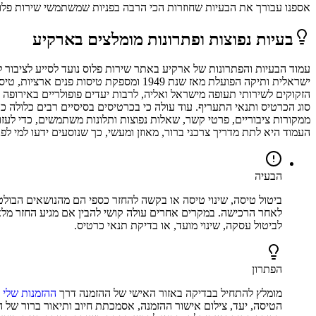
אספנו עבורך את הבעיות שחוזרות הכי הרבה בפניות שמשתמשי
שירות פלו
בעיות נפוצות ופתרונות מומלצים ב
ארקיע
עמוד הבעיות והפתרונות של ארקיע באתר שירות פלוס נועד לסייע לציבור
ישראלית ותיקה הפועלת מאז שנת 1949 ומס
הזקוקים לשירותי תעופה מישראל ואליה, לרבות יעדים פופולריים באירופה ו
סוג הכרטיס ותנאי התעריף. עוד עולה כי בכרטיסים בסיסיים רבים כלולה 
ממקורות ציבוריים, פרטי קשר, שאלות נפוצות ותלונות משתמשים, כדי לעזור
העמוד היא לתת מדריך צרכני ברור, מאוזן ומעשי, כך שנוסעים ידעו למי לפ
הבעיה
ביטול טיסה, שינוי טיסה או בקשה להחזר כספי הם מהנושאים הבולטי
לאחר הרכישה. במקרים אחרים עולה קושי להבין אם מגיע החזר מלא,
לביטול עסקה, שינוי מועד, או בדיקת תנאי כרטיס.
הפתרון
מומלץ להתחיל בבדיקה באזור האישי של ההזמנה דרך
ההזמנות שלי
ו
הטיסה, יעד, צילום אישור ההזמנה, אסמכתת חיוב ותיאור ברור של 