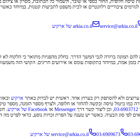
ה חלופית, החזר כספי או שובר, ולשמור כל תכתובת, מסרון או צילום מסך.
גורמים ציבוריים רלוונטיים או לבית משפט לתביעות קטנות, במיוחד כאשר יש
arkia.co.il
service@arkia.co.il
להם תמונה ברורה לגבי המשך הדרך. בחלק מהפניות מתואר כי הלקוח לא קיב
ת בזמן אמת, במיוחד בתקופות עומס או אירועים חריגים. הקושי הזה משמעו
 ערוצים ולא להסתפק רק בערוץ אחד. ראשית יש לבדוק באתר
ארקיע
ובאזו
 כמו ביטול טיסה ובקשה להחזר או חלופה, ולצרף מספר הזמנה, מספר טיסה
03-6903712
, וכן ליצור קשר דרך
Messenger
או
Facebook של ארקיע
. חש
ים לפי סוג הבעיה. כאשר יש טענה על הפרת זכויות נוסע, כדאי לפרט מה הו
service@arkia.co.il
03-6909673
03-69