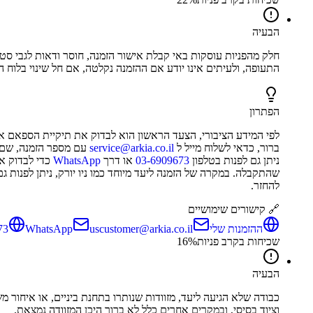
הבעיה
חלק מהפניות עוסקות באי קבלת אישור הזמנה, חוסר ודאות לגבי סט
התעופה, ולעיתים אינו יודע אם ההזמנה נקלטה, אם חל שינוי בלוח הז
הפתרון
לפי המידע הציבורי, הצעד הראשון הוא לבדוק את תיקיית הספאם א
ברור, כדאי לשלוח מייל ל
service@arkia.co.il
עם מספר הזמנה, שם מ
ניתן גם לפנות בטלפון
03-6909673
או דרך
WhatsApp
כדי לבדוק א
שהתקבלה. במקרה של הזמנה ליעד מיוחד כמו ניו יורק, ניתן לפנות 
להחזר.
🔗 קישורים שימושיים
ההזמנות שלי
uscustomer@arkia.co.il
WhatsApp
73
שכיחות בקרב פניות
%
16
הבעיה
כבודה שלא הגיעה ליעד, מזוודות שנותרו בתחנת ביניים, או איחור מ
וציוד בסיסי, ובמקרים אחרים כלל לא ברור היכן המזוודה נמצאת.