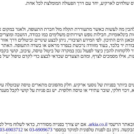
ס
שולחים ל
ארקיע
, יחד עם דרך הפעולה המומלצת לכל אחת.
 להבין מה לעשות כאשר מתעוררת תקלה מול חברת התעופה, ולאגד במקום אח
פקת טיסות פנים ארציות, טיסות בינלאומיות, חבילות נופש ושירותים משלימים כמו כבודה, 
באגן הים התיכון. לפי המידע הציבורי, ניתן לבצע שינויים וביטולים דרך אז
כבודת יד בלבד, בעוד מזוודה נרכשת בנפרד מראש או בשדה התעופה. האתר ש
 ללקוחות להבין כיצד לפעול נכון במקרה של ביטול טיסה, עיכוב, קושי בקב
נות, אילו מסמכים לצרף, ומהם הצעדים שכדאי לבצע כדי לקדם טיפול יעיל ב
ם ביותר בפניות של נוסעי ארקיע. חלק מהפונים מתארים טיסה שבוטלה עקב 
 זיכוי חלקי, שובר עתידי או טיסה חלופית. יש גם פניות על קושי לקבל
באתר הרשמי
arkia.co.il
. אם יש צורך בפנייה מסודרת, כדאי לשלוח מייל ל
הבקשה. ניתן גם לפנות טלפונית למוקד במספר
03-6909673
או
03-6903712