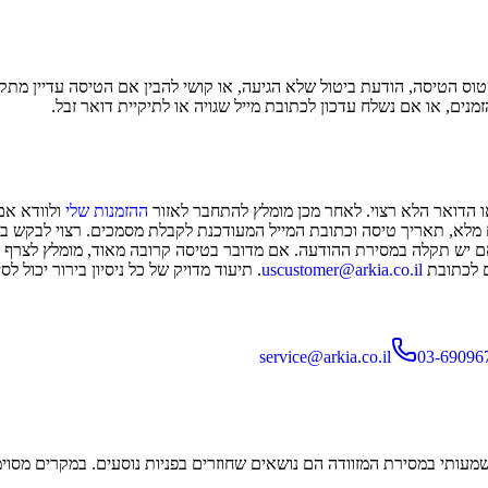
טוס הטיסה, הודעת ביטול שלא הגיעה, או קושי להבין אם הטיסה עדיין מתק
מנים, או אם נשלח עדכון לכתובת מייל שגויה או לתיקיית דואר זבל.
ו הדואר הלא רצוי. לאחר מכן מומלץ להתחבר לאזור
ההזמנות שלי
ולוודא אם
לא, תאריך טיסה וכתובת המייל המעודכנת לקבלת מסמכים. רצוי לבקש במ
ם יש תקלה במסירת ההודעה. אם מדובר בטיסה קרובה מאוד, מומלץ לצרף צי
גם לכתובת
uscustomer@arkia.co.il
. תיעוד מדויק של כל ניסיון בירור יכול
service@arkia.co.il
03-69096
שמעותי במסירת המזוודה הם נושאים שחוזרים בפניות נוסעים. במקרים מסוימי