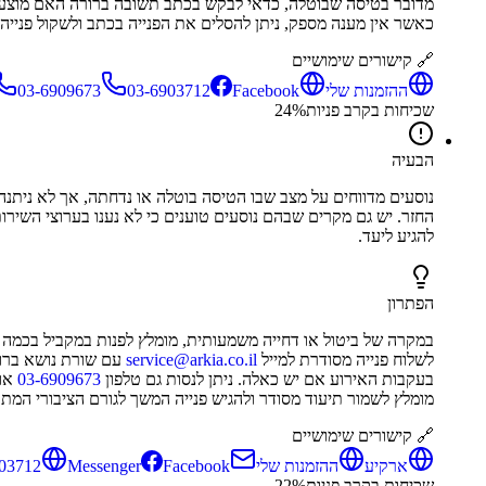
מדובר בטיסה שבוטלה, כדאי לבקש בכתב תשובה ברורה האם מוצעת טיס
כאשר אין מענה מספק, ניתן להסלים את הפנייה בכתב ולשקול פנייה ל
🔗 קישורים שימושיים
ההזמנות שלי
Facebook של ארקיע
03-6903712
03-6909673
שכיחות בקרב פניות
%
24
הבעיה
נוסעים מדווחים על מצב שבו הטיסה בוטלה או נדחתה, אך לא ניתנה 
החזר. יש גם מקרים שבהם נוסעים טוענים כי לא נענו בערוצי השירו
להגיע ליעד.
הפתרון
במקרה של ביטול או דחייה משמעותית, מומלץ לפנות במקביל בכמה
לשלוח פנייה מסודרת למייל
service@arkia.co.il
עם שורת נושא ברורה
בעקבות האירוע אם יש כאלה. ניתן לנסות גם טלפון
03-6909673
או
מומלץ לשמור תיעוד מסודר ולהגיש פנייה המשך לגורם הציבורי המתא
🔗 קישורים שימושיים
ארקיע
ההזמנות שלי
Facebook של ארקיע
Messenger
03712
שכיחות בקרב פניות
%
22