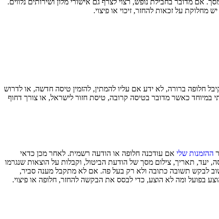
 אם מדובר בחבילת נופש, רצוי לצרף גם אישורי מלון ושירותים נלווים.
 מחלוקת על זכאות להחזר, זיכוי או פיצוי.
ל חלופה ברורה, לא ידע אם עליו להמתין, להזמין טיסה חדשה, או לדרוש
תי במיוחד כאשר מדובר בטיסה קרובה, טיסת חזור לישראל, או צורך דחוף
ר
ההזמנות שלי
אם עודכנה חלופה או הודעה רשמית. לאחר מכן כדאי
, יעד, תאריך, צילום מסך של הודעת הביטול, וקבלות על הוצאות שנגרמו
וב לבקש תשובה כתובה ולא רק בעל פה. אם לא מתקבל מענה סביר,
צע בפועל ומה לא הוצע, כדי לבסס את הבקשה להחזר, חלופה או פיצוי.