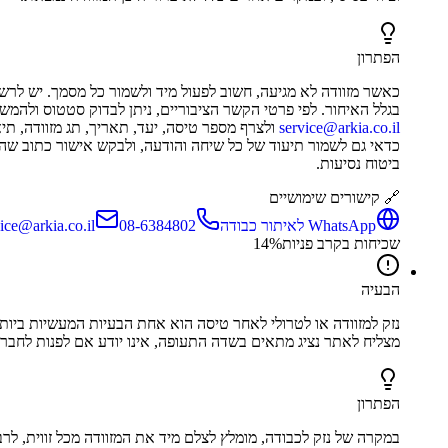
הפתרון
כאשר מזוודה לא מגיעה, חשוב לפעול מיד ולשמור כל מסמך. יש לרש
בגלל האיחור. לפי פרטי הקשר הציבוריים, ניתן לבדוק סטטוס ולהמ
service@arkia.co.il
ולצרף מספר טיסה, יעד, תאריך, תג מזוודה, תי
כדאי גם לשמור תיעוד של כל שיחה והודעה, ולבקש אישור כתוב שהפנ
ביטוח נסיעות.
🔗 קישורים שימושיים
WhatsApp לאיתור כבודה
08-6384802
ice@arkia.co.il
שכיחות בקרב פניות
%
14
הבעיה
נזק למזוודה או לטרולי לאחר טיסה הוא אחת הבעיות המעשיות ביותר 
מצליח לאתר נציג מתאים בשדה התעופה, אינו יודע אם לפנות לחברת
הפתרון
במקרה של נזק לכבודה, מומלץ לצלם מיד את המזוודה מכל זווית, לר