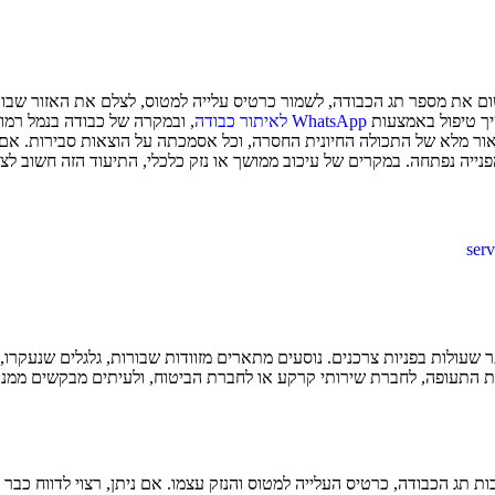
ום את מספר תג הכבודה, לשמור כרטיס עלייה למטוס, לצלם את האזור שבו נ
שיך טיפול באמצעות
WhatsApp לאיתור כבודה
, ובמקרה של כבודה בנמל רמון 
אור מלא של התכולה החיונית החסרה, וכל אסמכתה על הוצאות סבירות. אם מד
ייה נפתחה. במקרים של עיכוב ממושך או נזק כלכלי, התיעוד הזה חשוב לצור
serv
שעולות בפניות צרכנים. נוסעים מתארים מזוודות שבורות, גלגלים שנעקרו, י
 התעופה, לחברת שירותי קרקע או לחברת הביטוח, ולעיתים מבקשים ממנו ת
בות תג הכבודה, כרטיס העלייה למטוס והנזק עצמו. אם ניתן, רצוי לדווח כב