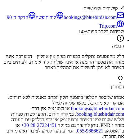
🔗 קישורים שימושיים
bookings@bluebirdair.com
קווי חופשה
הדקה ה-90
Trip.com
שכיחות בקרב פניות
%
14
הבעיה
חלק מהנוסעים נתקלים בבעיות בצ׳ק אין אונליין – המערכת אינה
מזהה את מספר ההזמנה או אינה שולחת קוד אימות, ולעיתים ביום
הטיסה לא ניתן להשלים את התהליך באתר.
הפתרון
אמתו שמספר הטלפון בהזמנה תקין ונכתב באנגלית ללא רווחים.
אם קוד לא מתקבל, בקשו שליחה למייל
bookings@bluebirdair.com
או בצעו צ׳ק אין דרך
booking.bluebirdair.com
. במקרה חירום, הגיעו לשדה לפחות
שלוש שעות לפני הטיסה ובצעו צ׳ק אין ידני בדלפק עם תעודה
מזהה ו-PNR. ניתן להיעזר גם במוקד
‎+30-28-27224451
או
בוואטסאפ
055-9686621
. המידע נועד לסייע לציבור ואינו מחייב
את החברה.