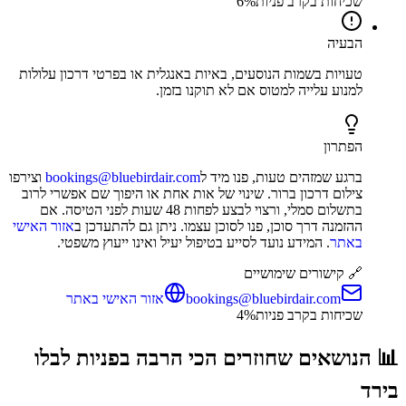
שכיחות בקרב פניות
%
6
הבעיה
טעויות בשמות הנוסעים, באיות באנגלית או בפרטי דרכון עלולות
למנוע עלייה למטוס אם לא תוקנו בזמן.
הפתרון
ברגע שמזהים טעות, פנו מיד ל
bookings@bluebirdair.com
וצירפו
צילום דרכון ברור. שינוי של אות אחת או היפוך שם אפשרי לרוב
בתשלום סמלי, ורצוי לבצע לפחות 48 שעות לפני הטיסה. אם
ההזמנה דרך סוכן, פנו לסוכן עצמו. ניתן גם להתעדכן ב
אזור האישי
באתר
. המידע נועד לסייע בטיפול יעיל ואינו ייעוץ משפטי.
🔗 קישורים שימושיים
bookings@bluebirdair.com
אזור האישי באתר
שכיחות בקרב פניות
%
4
📊 הנושאים שחוזרים הכי הרבה בפניות ל
בלו
בירד