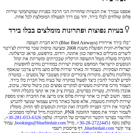
אספנו עבורך את הבעיות שחוזרות הכי הרבה בפניות שמשתמשי
שירות
פלוס
שולחים ל
בלו בירד
, יחד עם דרך הפעולה המומלצת לכל אחת.
בעיות נפוצות ופתרונות מומלצים ב
בלו בירד
"בלו בירד איירווייז (Blue Bird Airways) היא חברת תעופה
ישראלית-יוונית הפועלת משנת 2008 ומציעה טיסות שכר סדירות לצ'רטר
ליעדים מובילים באירופה כגון אתונה, רודוס, בודפשט, פראג וברצלונה.
החברה פועלת מנמל התעופה הרקליון שבכרתים ומשרתת את קהל
הנוסעים הישראלי המחפש טיסות ישירות במחירים נוחים לחופשות
קצרות ועסקיות. בעמוד זה באתר שירות פלוס מוצג מידע צרכני שנאסף
מתלונות גולשים, מקורות ציבוריים וניסיון מצטבר של נוסעים – במטרה
לסייע לציבור להבין כיצד לפעול במקרה של בעיה מול חברת בלו בירד.
העמוד מרכז פתרונות מעשיים למקרים נפוצים כגון ביטול טיסה, עיכוב,
אובדן מזוודות, טעויות בפרטים, בעיות צ׳ק אין או קושי בקבלת החזר
כספי. חשוב לציין כי אתר שירות פלוס אינו מייצג את החברה ואינו מספק
שירות לקוחות מטעמה, אלא פועל כאתר מידע עצמאי שנועד להנגיש
לציבור את דרכי הפנייה לחברה ואת זכויות הנוסעים לפי החוק. מומלץ
לשמור תמיד את מספר ההזמנה PNR, תכתובות מייל וצילומי מסמכים,
ולהיעזר בפרטי הקשר הרשמיים של החברה: טלפון
‎+30-281-033-6326
,
טלפון נוסף
‎+30-28-27224451
, מייל
bookings@bluebirdair.com
, עמוד
צור קשר
bluebirdair.com
, דף פייסבוק רשמי