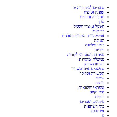
מוצרים לבית וריהוט
אופנה וטיפוח
תחבורה ורכבים
מזון
חשמל ומוצרי חשמל
בריאות
אפליקציות, אתרים ותוכנות
תעופה
פנאי ומלונות
עיריות
עמותות ומועדוני לקוחות
ממשלה ומוסדות
רשתות שיווק
מחשבים וציוד משרדי
תקשורת וסלולר
שילוח
ביטוח
אשראי והלוואות
מים וקפה
בנקים
עיתונים וספרים
בתי השקעות
אינטרנט
גז