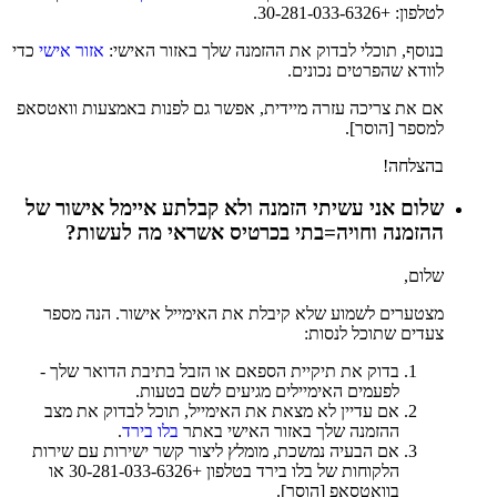
לטלפון: +30-281-033-6326.
בנוסף, תוכלי לבדוק את ההזמנה שלך באזור האישי:
אזור אישי
כדי
לוודא שהפרטים נכונים.
אם את צריכה עזרה מיידית, אפשר גם לפנות באמצעות וואטסאפ
למספר [הוסר].
בהצלחה!
שלום אני עשיתי הזמנה ולא קבלתע איימל אישור של
ההזמנה וחויה=בתי בכרטיס אשראי מה לעשות?
שלום,
מצטערים לשמוע שלא קיבלת את האימייל אישור. הנה מספר
צעדים שתוכל לנסות:
בדוק את תיקיית הספאם או הזבל בתיבת הדואר שלך -
לפעמים האימיילים מגיעים לשם בטעות.
אם עדיין לא מצאת את האימייל, תוכל לבדוק את מצב
ההזמנה שלך באזור האישי באתר
בלו בירד
.
אם הבעיה נמשכת, מומלץ ליצור קשר ישירות עם שירות
הלקוחות של בלו בירד בטלפון +30-281-033-6326 או
בוואטסאפ [הוסר].