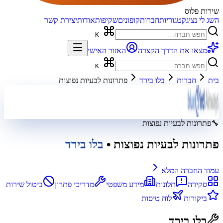
שירות פלוס
השג לי נציג
קטגוריות
חברות
קופונים
שקיפות
אודות
יצירת קשר
K
מצאו את הדרך הקצרה
האזור האישי
K
בית
חברות
בלו בירד
פתרונות לבעיות נפוצות
🔧
פתרונות לבעיות נפוצות
פתרונות לבעיות נפוצות
•
בלו בירד
עמוד החברה המלא
סקירה
תלונות
מידע משפטי
מדריכי פתרון
ביטול שירות
ביקורות
לוח טיסות
בלו בירד