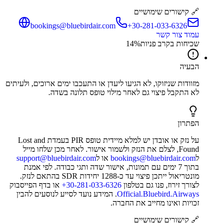
🔗 קישורים שימושיים
bookings@bluebirdair.com
‎+30-281-033-6326
עמוד צור קשר
שכיחות בקרב פניות
%
14
הבעיה
מזוודות שניזוקו, לא הגיעו ליעדן או התעכבו ימים ארוכים, ולעיתים
לא התקבל פיצוי גם לאחר מילוי טופס תלונה בשדה.
הפתרון
על נזק או אובדן יש למלא מיידית טופס PIR בעמדת Lost and
Found, לצלם את הנזק ולשמור אישור. לאחר מכן שלחו מייל
ל
bookings@bluebirdair.com
או ל
support@bluebirdair.com
בתוך 7 ימים עם תמונות, אישור שדה ותגי כבודה. לפי אמנת
מונטריאול ייתכן פיצוי עד כ-1288 יחידות SDR בהתאם לנזק.
לצורך זירוז, פנו גם בטלפון
‎+30-281-033-6326
או בדף הפייסבוק
Official.Bluebird.Airways
. המידע נועד לסייע לנוסעים להבין
זכויות ואינו מחייב את החברה.
🔗 קישורים שימושיים