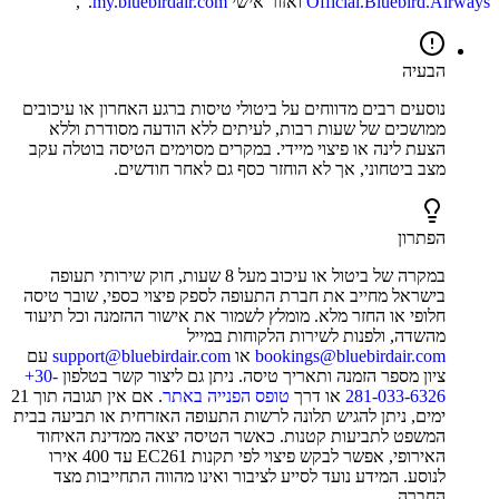
Official.Bluebird.Airways
ואזור אישי
my.bluebirdair.com
.",
הבעיה
נוסעים רבים מדווחים על ביטולי טיסות ברגע האחרון או עיכובים
ממושכים של שעות רבות, לעיתים ללא הודעה מסודרת וללא
הצעת לינה או פיצוי מיידי. במקרים מסוימים הטיסה בוטלה עקב
מצב ביטחוני, אך לא הוחזר כסף גם לאחר חודשים.
הפתרון
במקרה של ביטול או עיכוב מעל 8 שעות, חוק שירותי תעופה
בישראל מחייב את חברת התעופה לספק פיצוי כספי, שובר טיסה
חלופי או החזר מלא. מומלץ לשמור את אישור ההזמנה וכל תיעוד
מהשדה, ולפנות לשירות הלקוחות במייל
bookings@bluebirdair.com
או
support@bluebirdair.com
עם
ציון מספר הזמנה ותאריך טיסה. ניתן גם ליצור קשר בטלפון
‎+30-
281-033-6326
או דרך
טופס הפנייה באתר
. אם אין תגובה תוך 21
ימים, ניתן להגיש תלונה לרשות התעופה האזרחית או תביעה בבית
המשפט לתביעות קטנות. כאשר הטיסה יצאה ממדינת האיחוד
האירופי, אפשר לבקש פיצוי לפי תקנות EC261 עד 400 אירו
לנוסע. המידע נועד לסייע לציבור ואינו מהווה התחייבות מצד
החברה.