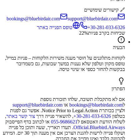
🔗 קישורים שימושיים
bookings@bluebirdair.com
support@bluebirdair.com
‎+30-281-033-6326
טופס הפנייה באתר
שכיחות בקרב פניות
%
22
הבעיה
לקוחות מתלוננים על חוסר מענה משירות הלקוחות – פניות במייל,
טופס מקוון וטלפון שלא נענות במשך שבועות, גם כשמדובר
בבקשות להחזר כספי או שינוי טיסה.
הפתרון
אם לא מתקבלת תשובה, שלחו תזכורת נוספת
ל
bookings@bluebirdair.com
או
support@bluebirdair.com
ולציין בכותרת Notice Prior to Legal Action. אפשר גם לפנות
בטלפון
‎+30-281-033-6326
, להשאיר פנייה דרך
צור קשר באתר
,
לשלוח הודעת וואטסאפ ל
055-9686621
או לכתוב בדף הפייסבוק
Official.Bluebird.Airways
. תעדו תאריך, שעה ותוכן כל פנייה
ושקלו פנייה לרשות להגנת הצרכן אם אין מענה תוך 30 יום. המידע
להכוונה בלבד ואינו מחייב את החברה.