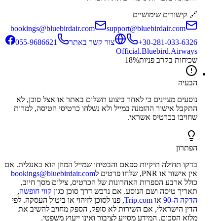
🔗 קישורים שימושיים
bookings@bluebirdair.com
support@bluebirdair.com
‎+30-281-033-6326
צור קשר באתר
055-9686621
Official.Bluebird.Airways
שכיחות בקרב פניות
%
18
הבעיה
נוסעים מציינים כי לאחר ביצוע תשלום באתר או אצל סוכן, לא
התקבל אישור ההזמנה במייל ולא נשלחו כרטיסי הטיסה, למרות
שחויבו בכרטיס אשראי.
הפתרון
בדקו תחילה תיקיות ספאם והבטיחו שמייל המוזן הוא באנגלית. אם
אין אישור או PNR, שלחו פרטים ל
bookings@bluebirdair.com
כולל ארבע הספרות האחרונות של הכרטיס, צילום מסך חיוב,
תאריך טיסה ושם הנוסע. אם נרכש דרך סוכן כגון
קווי חופשה
,
הדקה ה-90
או
Trip.com
, פנו לסוכן לזיהוי או ביטול העסקה. לפי
הדין הישראלי, אם השירות לא סופק, הספק מחויב להשיב את
מלוא הסכום. המידע מסייע לציבור ואינו ייעוץ משפטי.