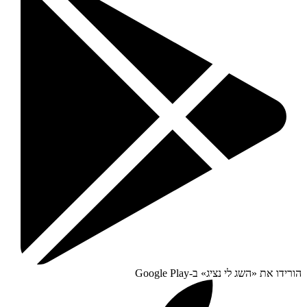
הורידו את «
השג לי נציג
» ב-
Google Play