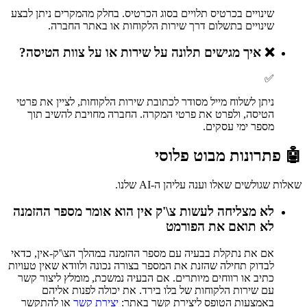
שינויים בכרטיס תלויים בסוג הכרטיס. בחלק מהמקרים ניתן לבצע
שינויים בתשלום דרך שירות הלקוחות או באתר החברה.
❌
איך מגישים תלונה על שירות או על צוות הטיסה?
✅
ניתן לשלוח מייל מסודר לכתובת שירות הלקוחות, לציין את פרטי
הטיסה, ולפרט את פרטי המקרה. החברה מחויבת להשיב תוך
מספר ימי עסקים.
🤖 פתרונות מבוט פלוסי
שאלות שגולשים שאלו וענה עליהן ה-AI שלנו.
לא מצליחה לעשות צ\'ק אין הוא אומר מספר ההזמנה
לא תואם את הפורמט
אם את נתקלת בבעיה עם מספר ההזמנה במהלך הצ\'ק-אין, כדאי
לבדוק תחילה שהזנת את המספר בצורה נכונה ולוודא שאין טעויות
כתיב או רווחים מיותרים. אם הבעיה נמשכת, מומלץ ליצור קשר
עם שירות הלקוחות של בלו בירד. את יכולה לפנות אליהם
באמצעות הטופס ליצירת קשר באתר:
יצירת קשר
או להתקשר