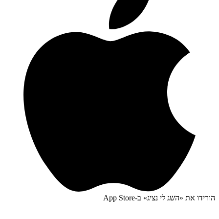
הורידו את «
השג לי נציג
» ב-
App Store