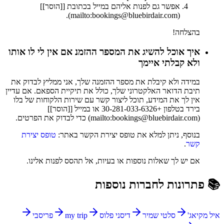
אפשר גם לפנות אליהם במייל בכתובת [[הוסר]]
(mailto:bookings@bluebirdair.com).
בהצלחה!
איך אוכל להשיג את המספר ההזמנ אם אין לי לו אותו
ולא קבלתי איימך
במידה ולא קיבלת את מספר ההזמנה שלך, אני ממליץ לבדוק את
תיבת הדואר האלקטרוני שלך, כולל את תיקיית הספאם. אם עדיין
אין לך את המידע, תוכל ליצור קשר עם שירות הלקוחות של בלו
בירד בטלפון +30-281-033-6326 או במייל [[הוסר]]
(mailto:bookings@bluebirdair.com) כדי לבדוק את הפרטים.
בנוסף, ניתן למלא את טופס יצירת הקשר באתר:
טופס יצירת
קשר
.
אם יש לך שאלות נוספות או בעיות, אל תהסס לפנות אלינו.
📚 פתרונות לחברות נוספות
איל מקיאג'
סלטי שמיר
דיסני פלוס
my trip
פריסבי