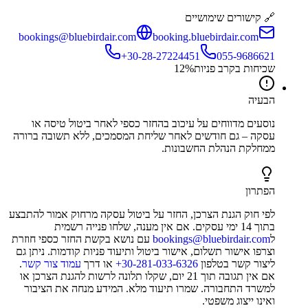
🔗 קישורים שימושיים
bookings@bluebirdair.com
booking.bluebirdair.com
‎+30-28-27224451
055-9686621
שכיחות בקרב פניות
%
12
הבעיה
נוסעים מדווחים על עיכוב בהחזר כספי לאחר ביטול טיסה או
עסקה – גם חודשים לאחר שליחת המסמכים, ללא תשובה ברורה
ממחלקת הנהלת החשבונות.
הפתרון
לפי חוק הגנת הצרכן, החזר על ביטול עסקה מרחוק אמור להתבצע
בתוך 14 ימי עסקים. אם אין מענה, שלחו פנייה רשמית
ל
bookings@bluebirdair.com
עם נושא בקשת החזר כספי חוזרת
וצרפו אישור תשלום, אישור ביטול ותיעוד פניות קודמות. ניתן גם
ליצור קשר בטלפון
‎+30-281-033-6326
או דרך
עמוד צור קשר
.
אם אין תגובה תוך 21 יום, שקלו תלונה לרשות להגנת הצרכן או
למשרד התחבורה. שמרו תיעוד מלא. המידע מנחה את הציבור
ואינו ייצוג משפטי.