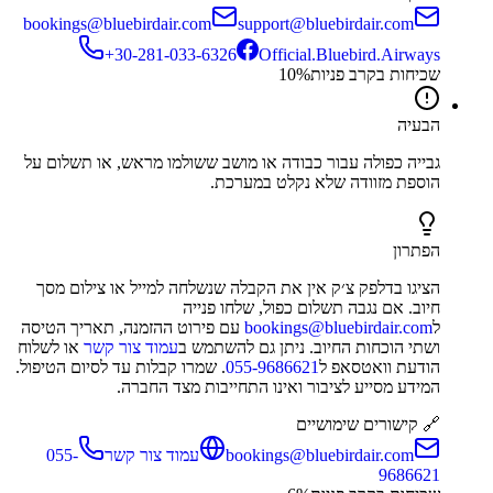
bookings@bluebirdair.com
support@bluebirdair.com
‎+30-281-033-6326
Official.Bluebird.Airways
שכיחות בקרב פניות
%
10
הבעיה
גבייה כפולה עבור כבודה או מושב ששולמו מראש, או תשלום על
הוספת מזוודה שלא נקלט במערכת.
הפתרון
הציגו בדלפק צ׳ק אין את הקבלה שנשלחה למייל או צילום מסך
חיוב. אם נגבה תשלום כפול, שלחו פנייה
ל
bookings@bluebirdair.com
עם פירוט ההזמנה, תאריך הטיסה
ושתי הוכחות החיוב. ניתן גם להשתמש ב
עמוד צור קשר
או לשלוח
הודעת וואטסאפ ל
055-9686621
. שמרו קבלות עד לסיום הטיפול.
המידע מסייע לציבור ואינו התחייבות מצד החברה.
🔗 קישורים שימושיים
bookings@bluebirdair.com
עמוד צור קשר
055-
9686621