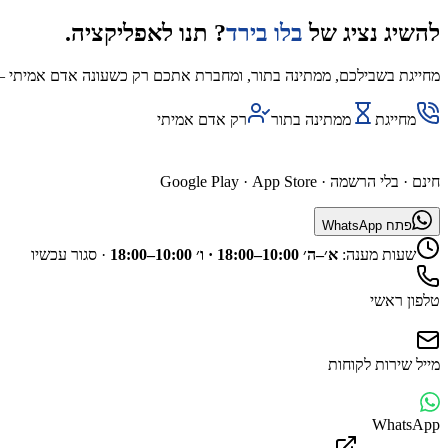
להשיג נציג של
בלו בירד
? תנו לאפליקציה.
מחייגת בשבילכם, ממתינה בתור, ומחברת אתכם רק כשעונה אדם אמיתי — 
מחייגת
ממתינה בתור
רק אדם אמיתי
השג נציג דרך האפליקציה
חינם · בלי הרשמה ·
App Store
·
Google Play
פתח WhatsApp
שעות מענה:
א׳–ה׳ 10:00–18:00 · ו׳ 10:00–18:00
·
סגור עכשיו
טלפון ראשי
מייל שירות לקוחות
WhatsApp