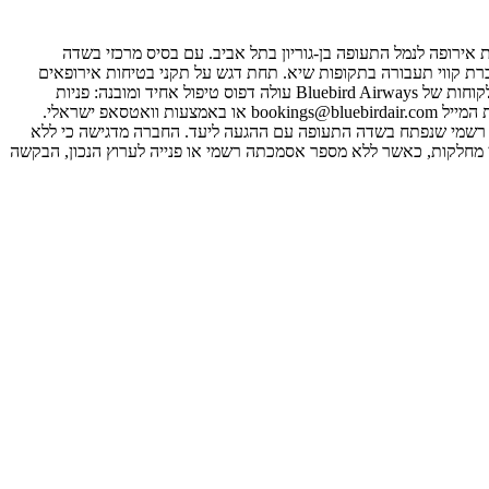
ות - סדירות ושכר - בין יוון ובחלק ממדינות אירופה לנמל התעופה בן-גוריון בתל אביב. עם בסיס מרכזי בשדה
גבוהה בעונות התיירות, כולל טיסות חילוץ והגברת קווי תעבורה בתקופות שיא. תחת דגש על תקני בטיחות אירופאים
ושירות לקוחות מוקפד, בלו בירד ממשיכה להרחיב את פעילותה ולצרף יעדים חדשים, תוך התמקדות בנוסעים הישראלים. מפניות של נוסעים לשירות הלקוחות של Bluebird Airways עולה דפוס טיפול אחיד ומובנה: פניות
כלליות בנושאי הזמנות, שינויי טיסה, שליחת כרטיסים או הושבה מופנות כמעט תמיד למחלקת ההזמנות הייעודית, דרך טופס יצירת הקשר באתר, כתובת המייל bookings@bluebirdair.com או באמצעות וואטסאפ ישראלי.
י מחלקת ה־Claims, תוך דרישה חד-משמעית למסירת מספר דו"ח רשמי שנפתח בשדה התעופה עם ההגעה ליעד. החברה מדגישה כי ללא
 בין מחלקות, כאשר ללא מספר אסמכתה רשמי או פנייה לערוץ הנכון, הבקשה