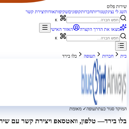
שירות פלוס
השג לי נציג
קטגוריות
חברות
קופונים
שקיפות
אודות
יצירת קשר
K
מצאו את הדרך הקצרה
האזור האישי
K
בית
חברות
תעופה
בלו בירד
המוקד סגור כעת
תעופה
✓ מאומת
בלו בירד
— טלפון, וואטסאפ ויצירת קשר עם שירו