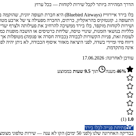
הדרך המהירה ביותר לקבל שירות לקוחות — בכל ערוץ
דיווח פיזי ומיידי בשדה, לפני היציאה מאזור איסוף הכבודה, לא ניתן יהי
אינה מתקדמת.
עודכן לאחרונה:
17.06.2026
%
46
מענה
תוך
9.5
שעות
בממוצע
)
1
(
1.0
פתיחת פנייה ל
בלו בירד
בבדיקה האחרונה שלנו (לפני 50 ימים) הקו לא ענה — שירות טלפוני מצומצם/סגור — פעיל בוואטסאפ/דיגיטל. ייתכן שהוא חזר לפעול מאז.