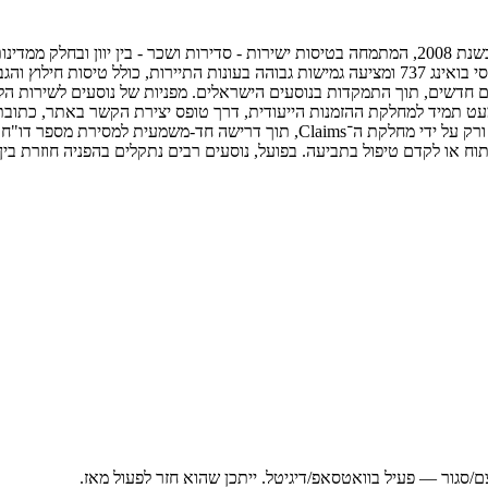
בלו בירד איירווייז (Bluebird Airways) היא חברת תעופה יוונית, שהוקמה בשנת 2008, המתמחה בטיסות ישיר
התעופה נ. קזנטזקיס בהראקליון, כרתים, החברה מפעילה צי של ארבע מטוסי בואינג 737 ומציעה גמישות 
לעומת זאת, פניות הקשורות לכבודה (כבודה חסרה או פגומה) מטופלות אך ורק על יד
ה לפתוח או לקדם טיפול בתביעה. בפועל, נוסעים רבים נתקלים בהפניה חוזרת