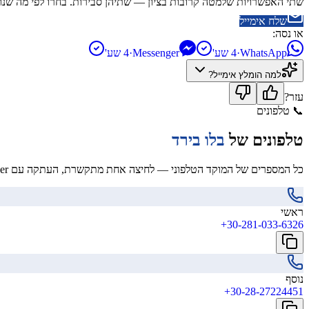
שתי האפשרויות שלמטה קרובות בציון — שתיהן סבירות. בחרו לפי מה שנו
שלח אימייל
או נסה:
WhatsApp
·
4 שע'
Messenger
·
4 שע'
למה הומלץ
אימייל
?
עזר?
📞
טלפונים
טלפונים של
בלו בירד
כל המספרים של המוקד הטלפוני — לחיצה אחת מתקשרת, העתקה עם hover.
ראשי
+30-281-033-6326
נוסף
+30-28-27224451