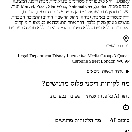
Disney+ היא פלטפורמת סטרימינג בינלאומית מבית דיסני, המציעה
תכנים מבית Marvel, Pixar, Star Wars, National Geographic ועוד.
השירות זמין גם בישראל ומספק צפייה ישירה בסרטים, סדרות,
ודוקומנטריים באיכות גבוהה. ניהול החשבון, החיוב והתמיכה הטכנית
נעשים באופן מקוון בלבד, דרך אתר התמיכה או באמצעות מוקדים
טלפוניים בינלאומיים - ללא נציגות רשמית בארץ וללא תמיכה בעברית.
כתובת רשמית
Legal Department Disney Interactive Media Group 3 Queen
Caroline Street London W6 9P
🧠
ניתוח רגשות ונושאים
מה לקוחות
דיסני פלוס
מרגישים?
ניתוח AI על פניות אמיתיות שעובדו במערכת.
סיכום AI — מה הלקוחות מרגישים