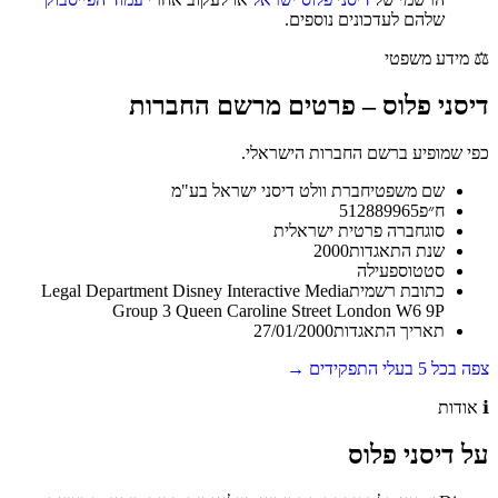
שלהם לעדכונים נוספים.
⚖️
מידע משפטי
דיסני פלוס
–
פרטים מרשם החברות
כפי שמופיע ברשם החברות הישראלי.
שם משפטי
חברת וולט דיסני ישראל בע"מ
ח״פ
512889965
סוג
חברה פרטית ישראלית
שנת התאגדות
2000
סטטוס
פעילה
כתובת רשמית
Legal Department Disney Interactive Media
Group 3 Queen Caroline Street London W6 9P
תאריך התאגדות
27/01/2000
צפה בכל
5
בעלי התפקידים →
ℹ️
אודות
על
דיסני פלוס