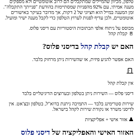
טלפון, מכיוון שהמיילים שמתקבלים הם לרוב אוטומטיים ולא מספקים
מענה אמיתי, עם 92% מהפניות שמסתיימות בהודעת "פנייתך התקבלה".
זמן המענה במייל הוא חציוני של 2 דקות, אך מדובר בעיקר באישורים
אוטומטיים, ולכן עדיף לפנות לערוץ הטלפון כדי לקבל מענה ישיר ומועיל.
מבוסס על ניתוח אלפי תכתובות היסטוריות עם
דיסני פלוס
.
🚪
קבלת קהל
האם יש
קבלת קהל
ב
דיסני פלוס
?
האם אפשר להגיע פיזית, או שהשירות ניתן מרחוק בלבד.
אין קבלת קהל
דיסני פלוס — השירות ניתן בטלפון ובערוצים הדיגיטליים בלבד
שירות סטרימינג בלבד — התמיכה ניתנת בדוא"ל, בטלפון ובצ'אט. אין
לדיסני משרד או נקודת שירות לקהל בישראל.
👤
אזור אישי + אפליקציות
האזור האישי והאפליקציה של
דיסני פלוס