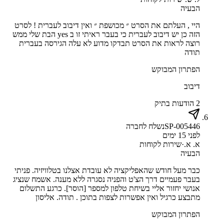
הבעיה
היי , העלתם את הסרט ״ מכושפת ״ ואין דיבוב לעברית ! לסרט
הזה כן יש דיבוב לעברית כי בעבר ראיתי זו ב yes הבת שלי ממש
רוצה לראות את הסרט תבדקו מדוע לא עלה הגירסה בעברית
תודה
הפתרון המבוקש
דיבוב
2 הודעות בתיק
SP-005446
נשלח לחברה
לפני 15 ימים
א. א.
·
שירות לקוחות
הבעיה
כבר מעל חודש שהאפליקציה לא עובדת אצלנו בטלוויזיה. פניתי
בעבר פעמיים דרך הצ'ט והפניה נסגרה ללא מענה. אשמח שנציג
אנושי יחזור אליי בשיחת טלפון למספר [הוסר]. כרגע התשלום
מתבצע כרגיל ואין אפשרות לצפות בתוכן . תודה. אליסון
הפתרון המבוקש