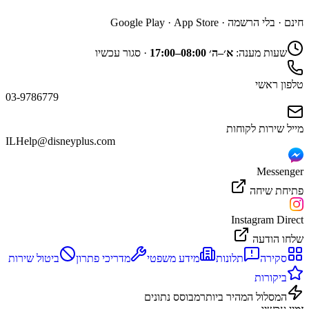
חינם · בלי הרשמה ·
App Store
·
Google Play
שעות מענה:
א׳–ה׳ 08:00–17:00
·
סגור עכשיו
טלפון ראשי
03-9786779
מייל שירות לקוחות
ILHelp@disneyplus.com
Messenger
פתיחת שיחה
Instagram Direct
שלחו הודעה
סקירה
תלונות
מידע משפטי
מדריכי פתרון
ביטול שירות
ביקורות
המסלול המהיר ביותר
מבוסס נתונים