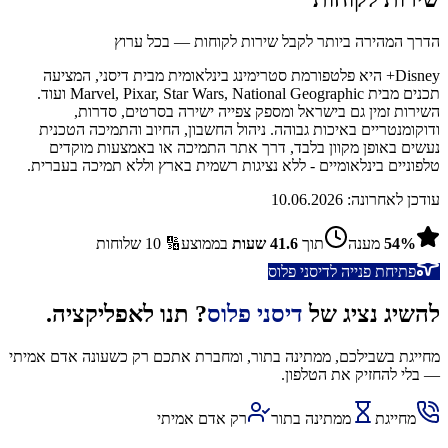
הדרך המהירה ביותר לקבל שירות לקוחות — בכל ערוץ
Disney+ היא פלטפורמת סטרימינג בינלאומית מבית דיסני, המציעה
תכנים מבית Marvel, Pixar, Star Wars, National Geographic ועוד.
השירות זמין גם בישראל ומספק צפייה ישירה בסרטים, סדרות,
ודוקומנטריים באיכות גבוהה. ניהול החשבון, החיוב והתמיכה הטכנית
נעשים באופן מקוון בלבד, דרך אתר התמיכה או באמצעות מוקדים
טלפוניים בינלאומיים - ללא נציגות רשמית בארץ וללא תמיכה בעברית.
עודכן לאחרונה:
10.06.2026
%
54
מענה
תוך
41.6
שעות
בממוצע
🔢
10
שלוחות
פתיחת פנייה ל
דיסני פלוס
להשיג נציג של
דיסני פלוס
? תנו לאפליקציה.
מחייגת בשבילכם, ממתינה בתור, ומחברת אתכם רק כשעונה אדם אמיתי
— בלי להחזיק את הטלפון.
מחייגת
ממתינה בתור
רק אדם אמיתי
השג נציג דרך האפליקציה