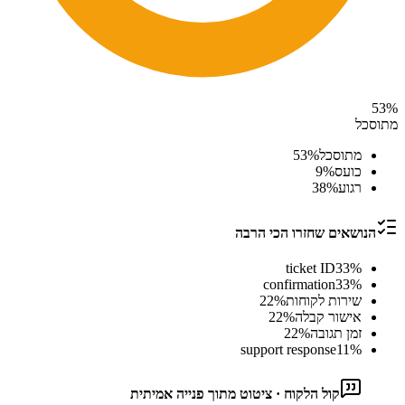
53
%
מתוסכל
מתוסכל
%
53
כועס
%
9
רגוע
%
38
הנושאים שחזרו הכי הרבה
ticket ID
33
%
confirmation
33
%
שירות לקוחות
%
22
אישור קבלה
%
22
זמן תגובה
%
22
support response
11
%
קול הלקוח · ציטוט מתוך פנייה אמיתית