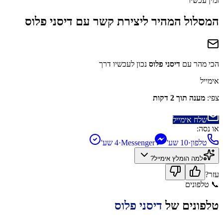
זמין עכשיו
המסלול המהיר ליצירת קשר עם
דיסני פלוס
הכי מהר עם
דיסני פלוס
נכון לעכשיו דרך
אימייל
צפי:
מענה תוך 2 דקות
שלח אימייל
או נסה:
טלפון
·
10 שע'
Messenger
·
4 שע'
למה הומלץ
אימייל
?
עזר?
📞
טלפונים
טלפונים של
דיסני פלוס