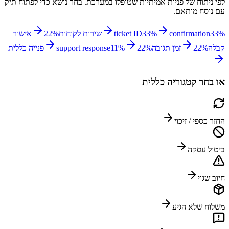
לפי ניתוח של פניות אמיתיות שטופלו במערכת. בחר נושא כדי לפתוח תיק
עם נוסח מותאם.
%
33
confirmation
%
33
ticket ID
שירות לקוחות
%
22
אישור
קבלה
%
22
זמן תגובה
%
22
%
11
support response
פנייה כללית
או בחר קטגוריה כללית
החזר כספי / זיכוי
ביטול עסקה
חיוב שגוי
משלוח שלא הגיע