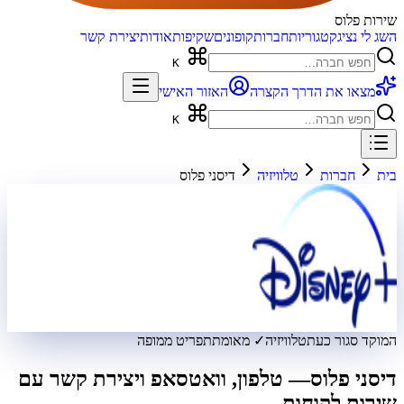
שירות פלוס
השג לי נציג
קטגוריות
חברות
קופונים
שקיפות
אודות
יצירת קשר
K
מצאו את הדרך הקצרה
האזור האישי
K
בית
חברות
טלוויזיה
דיסני פלוס
המוקד סגור כעת
טלוויזיה
✓ מאומת
תפריט ממופה
דיסני פלוס
— טלפון, וואטסאפ ויצירת קשר עם
שירות לקוחות