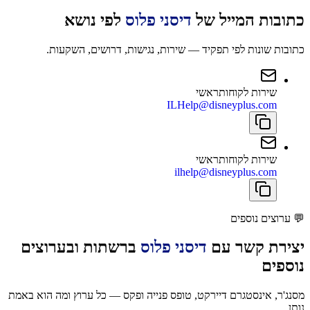
כתובות המייל של
דיסני פלוס
לפי נושא
כתובות שונות לפי תפקיד — שירות, נגישות, דרושים, השקעות.
שירות לקוחות
ראשי
ILHelp@disneyplus.com
שירות לקוחות
ראשי
ilhelp@disneyplus.com
💬
ערוצים נוספים
יצירת קשר עם
דיסני פלוס
ברשתות ובערוצים
נוספים
מסנג'ר, אינסטגרם דיירקט, טופס פנייה ופקס — כל ערוץ ומה הוא באמת
נותן.