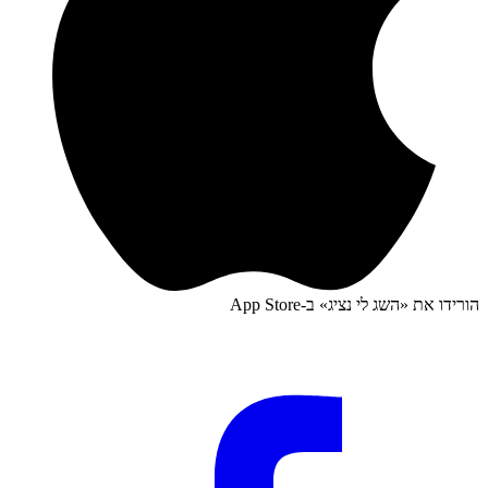
הורידו את «
השג לי נציג
» ב-
App Store