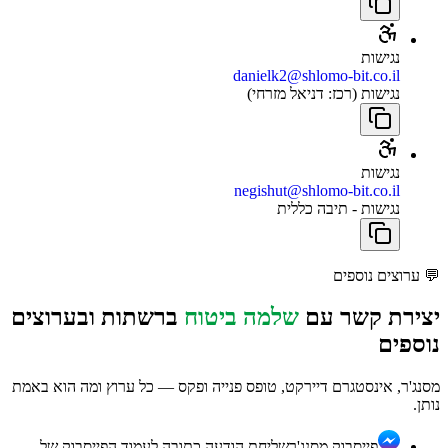
נגישות
danielk2@shlomo-bit.co.il
נגישות (רכז: דניאל מזרחי)
נגישות
negishut@shlomo-bit.co.il
נגישות - תיבה כללית
💬
ערוצים נוספים
יצירת קשר עם
שלמה ביטוח
ברשתות ובערוצים
נוספים
מסנג'ר, אינסטגרם דיירקט, טופס פנייה ופקס — כל ערוץ ומה הוא באמת
נותן.
פייסבוק מסנג'ר
שליחת הודעה כתובה לעמוד הפייסבוק של