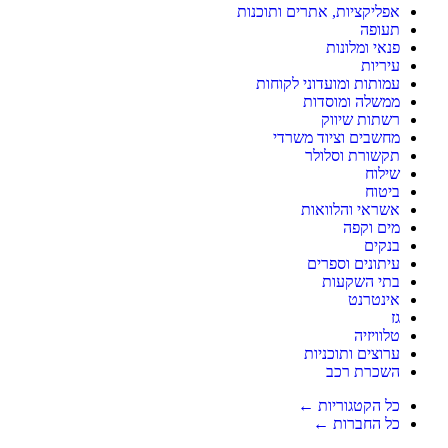
אפליקציות, אתרים ותוכנות
תעופה
פנאי ומלונות
עיריות
עמותות ומועדוני לקוחות
ממשלה ומוסדות
רשתות שיווק
מחשבים וציוד משרדי
תקשורת וסלולר
שילוח
ביטוח
אשראי והלוואות
מים וקפה
בנקים
עיתונים וספרים
בתי השקעות
אינטרנט
גז
טלוויזיה
ערוצים ותוכניות
השכרת רכב
כל הקטגוריות ←
כל החברות ←