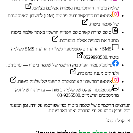
שלמה ביטוח. ההתכתבות נשמרת אצלכם בצ'אט.
אינסטגרם דיירקט
הודעה פרטית (DM) לחשבון האינסטגרם
של שלמה ביטוח.
טופס יצירת קשר
טופס הפנייה הרשמי באתר שלמה ביטוח —
מתעד את הפנייה אצלם במערכת.
SMS / הודעת טקסט
מספר לשליחת הודעת SMS לשלמה
ביטוח.
0529993580
פייסבוק
עמוד הפייסבוק הרשמי של שלמה ביטוח — עדכונים,
ולעיתים מענה בתגובות.
אינסטגרם
חשבון האינסטגרם הרשמי של שלמה ביטוח.
פקס
מספר הפקס של שלמה ביטוח — עדיין נדרש לחלק
מהמסמכים הרשמיים.
03-9255500
הערוצים הרשמיים של
שלמה ביטוח
כפי שפורסמו על ידה. זמן המענה
בכל ערוץ נקבע על ידי החברה ואינו באחריותנו.
🚪
קבלת קהל