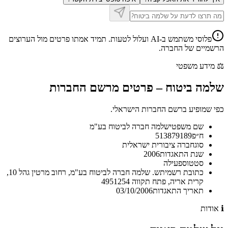
פלוסי משתמש ב-AI ועלול לטעות. תמיד אמתו פרטים מול הערוצים
הרשמיים של החברה.
⚖️
מידע משפטי
שלמה ביטוח
–
פרטים מרשם החברות
כפי שמופיע ברשם החברות הישראלי.
שם משפטי
שלמה חברה לביטוח בע"מ
ח״פ
513879189
סוג
חברה ציבורית ישראלית
שנת התאגדות
2006
סטטוס
פעילה
כתובת רשמית
ש. שלמה חברה לביטוח בע"מ, רחוב מרטין גהל 10,
קרית אריה, פתח תקווה 4951254
תאריך התאגדות
03/10/2006
ℹ️
אודות