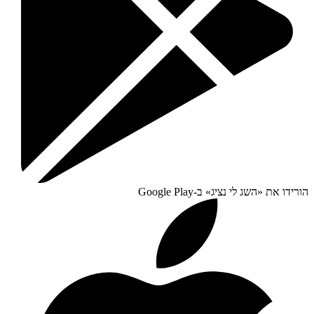
הורידו את «
השג לי נציג
» ב-
Google Play