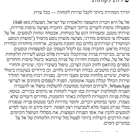
הדרך המהירה ביותר לקבל שירות לקוחות — בכל ערוץ
אל על היא חברת התעופה הלאומית של ישראל, הפועלת מאז 1948
ומפעילה טיסות ליעדים ברחבי העולם. החברה מציעה טיסות סדירות,
שירותי מטען, ומעמידה דגש על בטיחות, אבטחה ונוחות לנוסעים. אל על
מפעילה צי מטוסים מודרני, מציעה מועדון נוסע מתמיד ("מועדון הנוסע
המתמיד") ושירותים נלווים כמו הזמנת מושבים, ארוחות מיוחדות ובחירת
כבודה מראש. החברה פונה גם לקהל העסקי וגם למשפחות ונוסעים
פרטיים. מביקורת פניות שהתקבלו בשירות פלוס בנוגע לשירות הלקוחות
של אל על, עולות מגמות חוזרות של פניות בנושאי ביטול טיסות והחזרים
כספיים בהתאם לחוק הגנת הצרכן, טיפול בשוברי זיכוי, שינויים והחזרי
תשלום בגין מושבים, כבודה ושירותים נלווים, וכן בירורים בעקבות ביטולי
טיסות, שינויים בלוחות זמנים ומצבי חירום. בפניות רבות מתואר תהליך
שירות הכולל קבלת מענה אוטומטי, הפניה לטפסים מקוונים או לערוצי
WhatsApp, ולעיתים המתנה ממושכת להשלמת טיפול או להעברת
הפנייה למחלקות ייעודיות כמו קשרי לקוחות או גורמים בכירים. בנוסף,
עולות פניות הקשורות לתקלות באתר ההזמנות, מחירים דינמיים שלא
נשמרו, קושי במימוש זיכויים, וחוסר בהירות לגבי סטטוס פנייה שנסגרה
מבלי שניתן מענה מלא לשביעות רצון הפונה. ריכוז מידע זה נועד לסייע
לנוסעים להבין את אופי הפניות הנפוצות, את מסלולי הטיפול הקיימים
ואת הדרכים היעילות ביותר לפעול מול שירות הלקוחות של אל על
במקרים דומים.