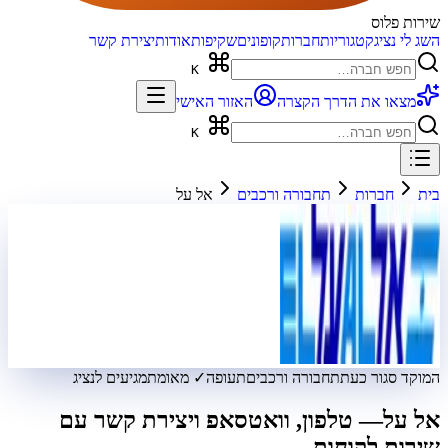
שירות פלוס
השג לי נציג
קטגוריות
חברות
קופונים
שקיפות
אודות
יצירת קשר
K
מצאו את הדרך הקצרה
האזור האישי
K
בית
חברות
תחבורה ורכבים
אל על
המוקד סגור כעת
תחבורה ורכבים
תעופה
✓ מאומת
מגיעים לנציג
אל על
— טלפון, וואטסאפ ויצירת קשר עם
שירות לקוחות