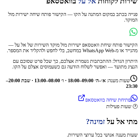
שירות לקוחות
אל על
בוואטסאפ
פנייה בכתב במקום המתנה על הקו — הקישור פותח שיחה ישירות מול
המוקד.
הקישור פותח שיחת וואטסאפ ישירות מול מוקד השירות של
אל על
—
מהנייד או מ-WhatsApp Web במחשב, בלי לחפש ולהקליד את המספר.
היתרון הגדול: ההתכתבות נשמרת אצלכם, כך שכל פרט שסוכם עם
הנציג מתועד — ואפשר לשלוח הודעה גם כשעמוסים אצלם על הקו.
שעות מענה:
א׳–ה׳ 09:00–18:00 · ו׳ 08:00–13:00 · שבת 20:00–
23:30
פתיחת שיחה בוואטסאפ
🕐
שעות פעילות
מתי
אל על
זמינה?
שעות מענה אנושי בכל ערוצי השירות.