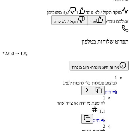
מוקד תקול / לא עונה
1
2
(
3
משוב
ים
)
אצלכם עבד?
עבד
תקול / לא עונה
תפריט שלוחות בטלפון
*2250
⇒ 1;#;
מה זה חיוג מונחה?
חיוג מונחה
1
לביצוע פעולות בלי לחכות לנציג
📲 חיוג
1
להוספת מזוודה או ציוד אחר
1,1
📲 חיוג
2