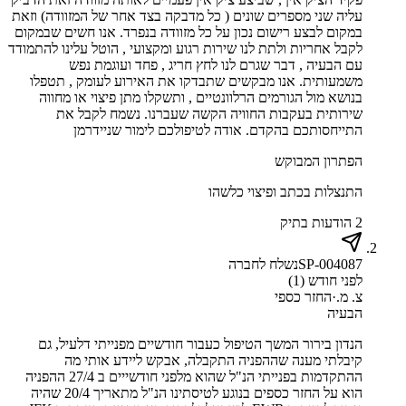
עליה שני מספרים שונים ( כל מדבקה בצד אחר של המזוודה) וזאת
במקום לבצע רישום נכון על כל מזוודה בנפרד. אנו חשים שבמקום
לקבל אחריות ולתת לנו שירות רגוע ומקצועי , הוטל עלינו להתמודד
עם הבעיה , דבר שגרם לנו לחץ חריג , פחד ועוגמת נפש
משמעותית. אנו מבקשים שתבדקו את האירוע לעומק , תטפלו
בנושא מול הגורמים הרלוונטיים , ותשקלו מתן פיצוי או מחווה
שירותית בעקבות החוויה הקשה שעברנו. נשמח לקבל את
התייחסותכם בהקדם. אודה לטיפולכם לימור שניידרמן
הפתרון המבוקש
התנצלות בכתב ופיצוי כלשהו
2 הודעות בתיק
SP-004087
נשלח לחברה
לפני חודש (1)
צ. מ.
·
החזר כספי
הבעיה
הנדון בירור המשך הטיפול כעבור חודשיים מפנייתי דלעיל, גם
קיבלתי מענה שההפניה התקבלה, אבקש ליידע אותי מה
ההתקדמות בפנייתי הנ"ל שהוא מלפני חודשייים ב 27/4 ההפניה
הוא על החזר כספים בנוגע לטיסתינו הנ"ל מתאריך 20/4 שהיה