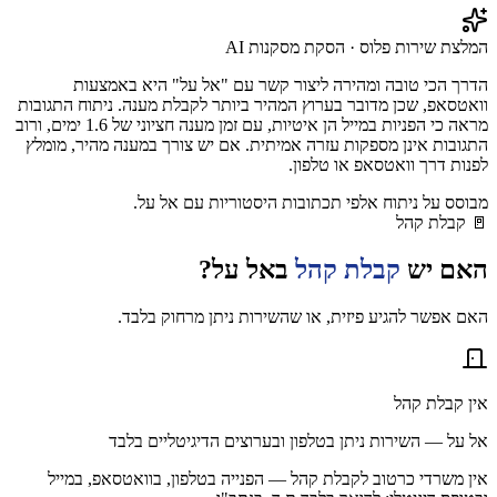
המלצת שירות פלוס · הסקת מסקנות AI
הדרך הכי טובה ומהירה ליצור קשר עם "אל על" היא באמצעות
וואטסאפ, שכן מדובר בערוץ המהיר ביותר לקבלת מענה. ניתוח התגובות
מראה כי הפניות במייל הן איטיות, עם זמן מענה חציוני של 1.6 ימים, ורוב
התגובות אינן מספקות עזרה אמיתית. אם יש צורך במענה מהיר, מומלץ
לפנות דרך וואטסאפ או טלפון.
מבוסס על ניתוח אלפי תכתובות היסטוריות עם
אל על
.
🚪
קבלת קהל
האם יש
קבלת קהל
ב
אל על
?
האם אפשר להגיע פיזית, או שהשירות ניתן מרחוק בלבד.
אין קבלת קהל
אל על — השירות ניתן בטלפון ובערוצים הדיגיטליים בלבד
אין משרדי כרטוב לקבלת קהל — הפנייה בטלפון, בוואטסאפ, במייל