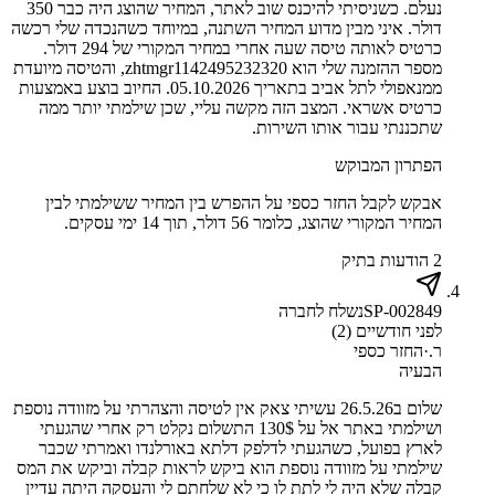
נעלם. כשניסיתי להיכנס שוב לאתר, המחיר שהוצג היה כבר 350
דולר. איני מבין מדוע המחיר השתנה, במיוחד כשהנכדה שלי רכשה
כרטיס לאותה טיסה שעה אחרי במחיר המקורי של 294 דולר.
מספר ההזמנה שלי הוא zhtmgr1142495232320, והטיסה מיועדת
ממנאפולי לתל אביב בתאריך 05.10.2026. החיוב בוצע באמצעות
כרטיס אשראי. המצב הזה מקשה עליי, שכן שילמתי יותר ממה
שתכננתי עבור אותו השירות.
הפתרון המבוקש
אבקש לקבל החזר כספי על ההפרש בין המחיר ששילמתי לבין
המחיר המקורי שהוצג, כלומר 56 דולר, תוך 14 ימי עסקים.
2 הודעות בתיק
SP-002849
נשלח לחברה
לפני חודשיים (2)
ר.
·
החזר כספי
הבעיה
שלום ב26.5.26 עשיתי צאק אין לטיסה והצהרתי על מזוודה נוספת
ושילמתי באתר אל על 130$ התשלום נקלט רק אחרי שהגעתי
לארץ בפועל, כשהגעתי לדלפק דלתא באורלנדו ואמרתי שכבר
שילמתי על מזוודה נוספת הוא ביקש לראות קבלה וביקש את המס
קבלה שלא היה לי לתת לו כי לא שלחתם לי והעסקה היתה עדיין