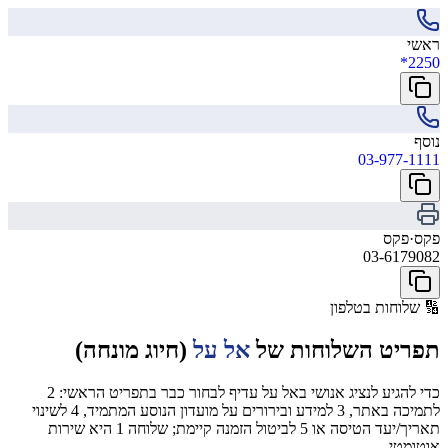
ראשי
*2250
נוסף
03-977-1111
פקס
·
פקס
03-6179082
🔢
שלוחות בטלפון
תפריט השלוחות של
אל על
(חיוג מונחה)
כדי להגיע לנציג אנושי באל על עדיף לבחור כבר בתפריט הראשי: 2
לתמיכה באתר, 3 למידע ובירורים על מועדון הנוסע המתמיד, 4 לשינוי
תאריך/יעד הטיסה או 5 לביטול הזמנה קיימת; שלוחה 1 היא שירות
אוטומטי.