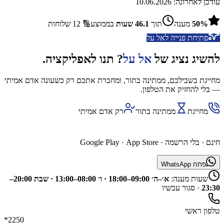
עודכן לאחרונה:
10.06.2026
%
50
מענה
תוך
46.1
שעות
בממוצע
🔢
12
שלוחות
פתיחת פנייה ל
אל על
להשיג נציג של
אל על
? תנו לאפליקציה.
מחייגת בשבילכם, ממתינה בתור, ומחברת אתכם רק כשעונה אדם אמיתי
— בלי להחזיק את הטלפון.
מחייגת
ממתינה בתור
רק אדם אמיתי
השג נציג דרך האפליקציה
חינם · בלי הרשמה ·
App Store
·
Google Play
פתח WhatsApp
שעות מענה:
א׳–ה׳ 09:00–18:00 · ו׳ 08:00–13:00 · שבת 20:00–
23:30
·
סגור עכשיו
טלפון ראשי
*2250