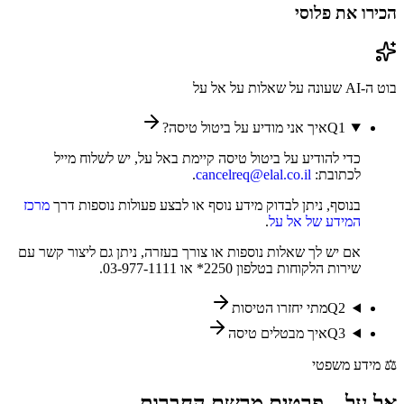
הכירו את פלוסי
בוט ה-AI שעונה על שאלות על
אל על
1
Q
איך אני מודיע על ביטול טיסה?
כדי להודיע על ביטול טיסה קיימת באל על, יש לשלוח מייל
לכתובת:
cancelreq@elal.co.il
.
בנוסף, ניתן לבדוק מידע נוסף או לבצע פעולות נוספות דרך
מרכז
המידע של אל על
.
אם יש לך שאלות נוספות או צורך בעזרה, ניתן גם ליצור קשר עם
שירות הלקוחות בטלפון 2250* או 03-977-1111.
2
Q
מתי יחזרו הטיסות
3
Q
איך מבטלים טיסה
⚖️
מידע משפטי
אל על
–
פרטים מרשם החברות