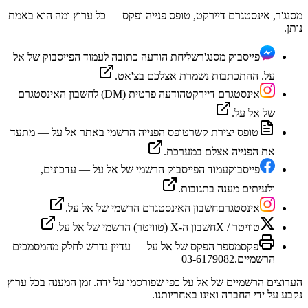
מסנג'ר, אינסטגרם דיירקט, טופס פנייה ופקס — כל ערוץ ומה הוא באמת
נותן.
פייסבוק מסנג'ר
שליחת הודעה כתובה לעמוד הפייסבוק של אל
על. ההתכתבות נשמרת אצלכם בצ'אט.
אינסטגרם דיירקט
הודעה פרטית (DM) לחשבון האינסטגרם
של אל על.
טופס יצירת קשר
טופס הפנייה הרשמי באתר אל על — מתעד
את הפנייה אצלם במערכת.
פייסבוק
עמוד הפייסבוק הרשמי של אל על — עדכונים,
ולעיתים מענה בתגובות.
אינסטגרם
חשבון האינסטגרם הרשמי של אל על.
טוויטר / X
חשבון ה-X (טוויטר) הרשמי של אל על.
פקס
מספר הפקס של אל על — עדיין נדרש לחלק מהמסמכים
הרשמיים.
03-6179082
הערוצים הרשמיים של
אל על
כפי שפורסמו על ידה. זמן המענה בכל ערוץ
נקבע על ידי החברה ואינו באחריותנו.