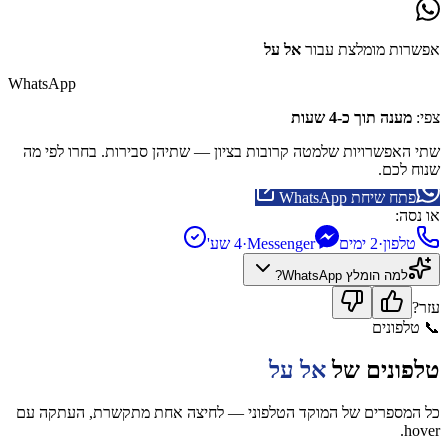
אפשרות מומלצת עבור
אל על
WhatsApp
צפי:
מענה תוך כ-4 שעות
שתי האפשרויות שלמטה קרובות בציון — שתיהן סבירות. בחרו לפי מה
שנוח לכם.
פתח שיחת WhatsApp
או נסה:
טלפון
·
2 ימים
Messenger
·
4 שע'
למה הומלץ
WhatsApp
?
עזר?
📞
טלפונים
טלפונים של
אל על
כל המספרים של המוקד הטלפוני — לחיצה אחת מתקשרת, העתקה עם
hover.