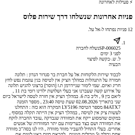
⚡
פעילות לאחרונה
פניות אחרונות שנשלחו דרך
שירות פלוס
12 פניות נפתחו ל-אל על.
SP-006025
נשלח לחברה
לפני 3 ימים
ל. ש.
·
בקשה לפיצוי
הבעיה
לכבוד שירות הלקוחות אל על חברת בר סנדור הנדון : תלונה
חמורה על התנהלות במהלך הציק אין לטיסה בגין עוגמת נפש לחץ
חריג ואיום. שמי לימור שניידרמן ת.ז [הוסר] ברצוני להגיש תלונה
על אירוע קשה שעברנו אני בעלי ושלושת ילדינו רומי בת 11 ,
ליאם בין 9 , וליב בת 6. במהלך הציק אין חזרה לטסה לישראל ביום
שני בתאריך 02.08.2026 שעת טיסה 23:40 , מספר הזמנה
84ATX7 מספר הטיסה LY5196 המקרה הוא כזה : התחלנו
לעשות ציק אין לטיסה , במהלך הציק אין הייתה תקלה במסוף ,
במקום שהמסוע ייקח את המזוודה שנבדקה ,עובד החברה לוקח
את המזוודה ושם בצד בערימות עם יתר המזוודות של אנשים
אחרים. בעלי התחיל להעביר מזווד מזוודה , היו לנו בסה"כ מזוודה
אחת גדולה ו5 טרולים קטנים , לקראת סיום באנו לשים את