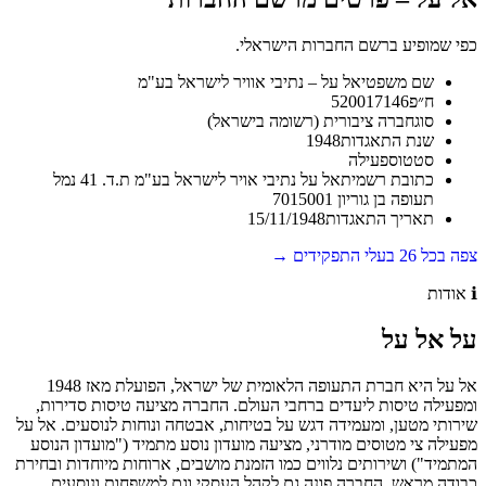
כפי שמופיע ברשם החברות הישראלי.
שם משפטי
אל על – נתיבי אוויר לישראל בע"מ
ח״פ
520017146
סוג
חברה ציבורית (רשומה בישראל)
שנת התאגדות
1948
סטטוס
פעילה
כתובת רשמית
אל על נתיבי אויר לישראל בע"מ ת.ד. 41 נמל
תעופה בן גוריון 7015001
תאריך התאגדות
15/11/1948
צפה בכל
26
בעלי התפקידים →
ℹ️
אודות
על
אל על
אל על היא חברת התעופה הלאומית של ישראל, הפועלת מאז 1948
ומפעילה טיסות ליעדים ברחבי העולם. החברה מציעה טיסות סדירות,
שירותי מטען, ומעמידה דגש על בטיחות, אבטחה ונוחות לנוסעים. אל על
מפעילה צי מטוסים מודרני, מציעה מועדון נוסע מתמיד ("מועדון הנוסע
המתמיד") ושירותים נלווים כמו הזמנת מושבים, ארוחות מיוחדות ובחירת
כבודה מראש. החברה פונה גם לקהל העסקי וגם למשפחות ונוסעים