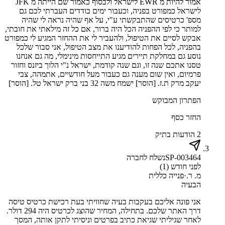
אמור להיות מ EWR לישראל ולבסוף כאמור שם הייתה מ JFK
לישראל כמפורט בפניה, וכעבור ימים בודדים העברתי לכם גם
מספ' כרטיסים שהתבקשתי ע"י, על אף שהיה נראה לי שהיה
למותר כי לפי ההפניה הכל היה ברור, אם כל זה מילאתי את חובתי,
אבקש לסיים את הטיפול, ולהעביר לי את ההחזר המגיע לי כמפורט
בהפניה, לכל הפחות להודיענו את מצב הטיפול, אני סבור שלכל
נוסע גם במחלקת תיירים מגיע התייחסות מינימלי, מה גם אנחנו
טסנו אתכם שנה זו, וגם שנה קודמת, ישראל נ"י הלוך ביזנס וחזור
פרמיום, ואין שום מענה גם כעבור מעל חודשיים, אתמהה, צבי
יעקב מרק ת.ז. [הוסר] ישמח משה 32 בני ברק ישראל טל. [הוסר]
הפתרון המבוקש
החזר כסף
2 הודעות בתיק
SP-003464
נשלח לחברה
לפני חודש (1)
מ. ר.
·
פנייה כללית
הבעיה
אני פונה אליכם בעקבות בעיה שחוויתי בעת רכישת כרטיס טיסה
דרך האתר שלכם. בתחילה, המחיר שהוצג לכרטיס היה 294 דולר.
לאחר שגיליתי שגיאת כתיב בפרטים וניסיתי לתקן אותה, המסך