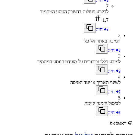
📲 חיוג
7
לביצוע פעולות בחשבון הנוסע המתמיד
1,7
📲 חיוג
2
תמיכה באתר אל על
📲 חיוג
3
למידע כללי ובירורים על מועדון הנוסע המתמיד
📲 חיוג
4
לשינוי תאריך או יעד הטיסה
📲 חיוג
5
לביטול הזמנה קיימת
📲 חיוג
💬
וואטסאפ