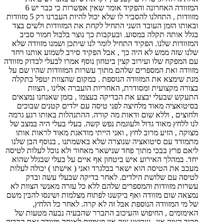
המזוודה האחרונה והפקיד אומר שאין אפשרות כי כבר יש 6
מזוודות , התחלנו להסביר לו שלא יכול להיות העברנו רק 5 מזוודות
ובאותו הזמן העובד השני התחיל לקחת את המזוודות ולשים בצד
בגלל אותה תקלה במסוע. ובעקבות כך נוצר בלבול חמור סביב
המזוודות שלנו. הפקיד התחיל לומר לנו שיתכן ושמנו מזוודה שלא
שלנו שזה ממש לא היה כך , אבל הפקיד סירב לשמוע אותנו ויחד
עם המפקח שלו ועירוב קצין ביטחון נוסף אמרו לבעלי לבדוק מזוודה
מזוודה ואת המספרים שלהם מתוך עשרות המזוודות שהיו שם על
מנת שימצא את המזוודה הנוספת . במקום שהצוות יטפל בתקלה
בצורה מקצועית ומסודרת, האחריות הועברה אלינו , הצוות
התעקש שבעלי יבצע את הבדיקה בעצמו , בזמן שאנחנו נמצאים
בסיטואציה מאוד מלחיצה לפני טיסה עם ילדים קטנים שבוכים
ולחוצים , וללא שום ודאות מה קורה. ההתנהלות באותו רגע גרמה
לנו ללחץ מאוד גדול ולעוגמת נפש קשה. בעלי בעלי היה במצב של
מצוקה , הזיע מרוב לחץ , ואני הייתי מודאגת מאוד לראות אותו
מתמודד עם סיטואציה שנוצרה שלא באשמתנו , בנוסף הבן שלנו
ליאם פרץ בבכי מתוך פחד שנישאר מאחור ולא נוכל לעלות לטיסה
יחד. במהלך האירוע איש ביטחון אף איים על בעלי שבגלל שהוא
מעכב את הטיסה הוא ישאר בבלגרד ואני ( אישתו ) יכולה לעלות
לטיסה עם שלושת הילדים. לאחר בדיקה שבעלי עשה ובדק
עשרות מזוודות והמספרים שלהם ללא כל עזרה מאנשי הצוות לא
נמצאה שום מזוודה ואף ביקשנו לפתוח מצלמות ושינסו להבין משם
של מי המזוודה הנוספת אבל זה לא קרה. לאחר כל הלחץ,
האימומים , החיפוש והעיכוב התברר שהבעיה נבעה מטעות של
פקיד הציק אין , שביצע ציק אין פעמיים לאותה מזוודה זאת הדביק