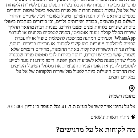
פרטיים. מביקורת פניות שהתקבלו בשירות פלוס בנוגע לשירות הלקוחות
של אל על, עולות מגמות חוזרות של פניות בנושאי ביטול טיסות והחזרים
כספיים בהתאם לחוק הגנת הצרכן, טיפול בשוברי זיכוי, שינויים והחזרי
תשלום בגין מושבים, כבודה ושירותים נלווים, וכן בירורים בעקבות ביטולי
טיסות, שינויים בלוחות זמנים ומצבי חירום. בפניות רבות מתואר תהליך
שירות הכולל קבלת מענה אוטומטי, הפניה לטפסים מקוונים או לערוצי
WhatsApp, ולעיתים המתנה ממושכת להשלמת טיפול או להעברת
הפנייה למחלקות ייעודיות כמו קשרי לקוחות או גורמים בכירים. בנוסף,
עולות פניות הקשורות לתקלות באתר ההזמנות, מחירים דינמיים שלא
נשמרו, קושי במימוש זיכויים, וחוסר בהירות לגבי סטטוס פנייה שנסגרה
מבלי שניתן מענה מלא לשביעות רצון הפונה. ריכוז מידע זה נועד לסייע
לנוסעים להבין את אופי הפניות הנפוצות, את מסלולי הטיפול הקיימים
ואת הדרכים היעילות ביותר לפעול מול שירות הלקוחות של אל על
במקרים דומים.
כתובת רשמית
אל על נתיבי אויר לישראל בע"מ ת.ד. 41 נמל תעופה בן גוריון 7015001
🧠
ניתוח רגשות ונושאים
מה לקוחות
אל על
מרגישים?