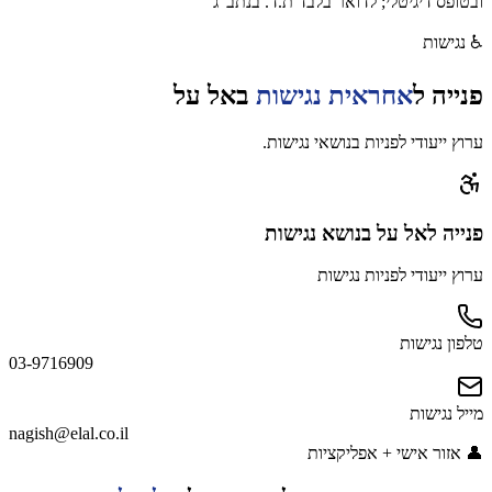
ובטופס דיגיטלי; לדואר בלבד ת.ד. בנתב"ג
♿
נגישות
פנייה ל
אחראית נגישות
ב
אל על
ערוץ ייעודי לפניות בנושאי נגישות.
פנייה
לאל על
בנושא נגישות
ערוץ ייעודי לפניות נגישות
טלפון נגישות
03-9716909
מייל נגישות
nagish@elal.co.il
👤
אזור אישי + אפליקציות