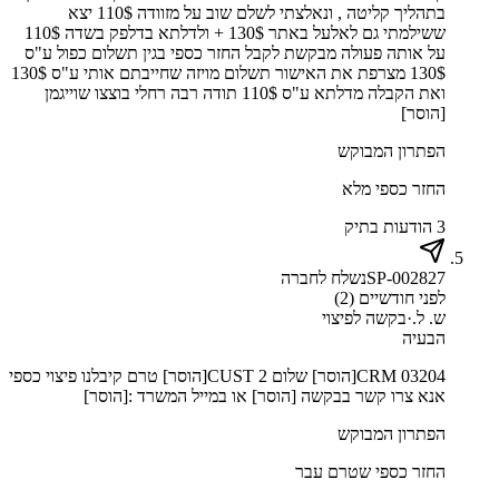
בתהליך קליטה , ונאלצתי לשלם שוב על מזוודה 110$ יצא
ששילמתי גם לאלעל באתר 130$ + ולדלתא בדלפק בשדה 110$
על אותה פעולה מבקשת לקבל החזר כספי בגין תשלום כפול ע"ס
130$ מצרפת את האישור תשלום מויזה שחייבתם אותי ע"ס 130$
ואת הקבלה מדלתא ע"ס 110$ תודה רבה רחלי בוצצו שוייגמן
[הוסר]
הפתרון המבוקש
החזר כספי מלא
3 הודעות בתיק
SP-002827
נשלח לחברה
לפני חודשיים (2)
ש. ל.
·
בקשה לפיצוי
הבעיה
CRM 03204[הוסר] שלום CUST 2[הוסר] טרם קיבלנו פיצוי כספי
אנא צרו קשר בבקשה [הוסר] או במייל המשרד :[הוסר]
הפתרון המבוקש
החזר כספי שטרם עבר