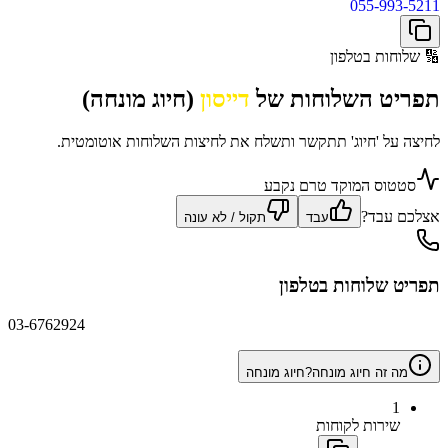
055-993-5211
🔢
שלוחות בטלפון
תפריט השלוחות של
דייסון
(חיוג מונחה)
לחיצה על 'חיוג' תתקשר ותשלח את לחיצות השלוחות אוטומטית.
סטטוס המוקד טרם נקבע
אצלכם עבד?
עבד
תקול / לא עונה
תפריט שלוחות בטלפון
03-6762924
מה זה חיוג מונחה?
חיוג מונחה
1
שירות לקוחות