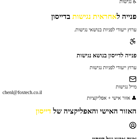
♿
נגישות
פנייה ל
אחראית נגישות
ב
דייסון
ערוץ ייעודי לפניות בנושאי נגישות.
פנייה
לדייסון
בנושא נגישות
ערוץ ייעודי לפניות נגישות
מייל נגישות
chenl@foxtech.co.il
👤
אזור אישי + אפליקציות
האזור האישי והאפליקציה של
דייסון