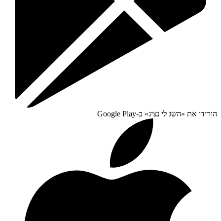
הורידו את «
השג לי נציג
» ב-
Google Play