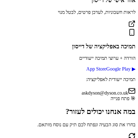
אזור אישי של
דייסון
לראות חשבוניות, לעדכן פרטים, לבטל מנוי
תמיכה באפליקציה
של דייסון
הורדה + ערוצי תמיכה ייעודיים
App Store
Google Play
▶
תמיכה ייעודית לאפליקציה:
askdyson@dyson.co.uk
🎯
פתח פנייה
במה אנחנו יכולים
לעזור?
בחרו את סוג הבעיה ונפתח לכם תיק עם נוסח מותאם.