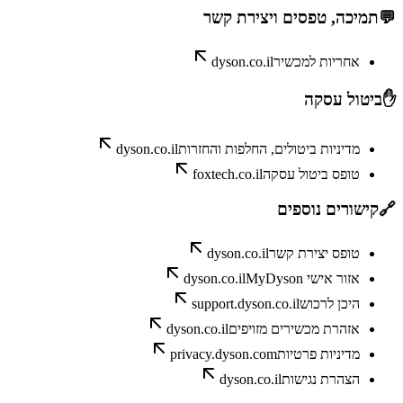
💬
תמיכה, טפסים ויצירת קשר
אחריות למכשיר
dyson.co.il
✋
ביטול עסקה
מדיניות ביטולים, החלפות והחזרות
dyson.co.il
טופס ביטול עסקה
foxtech.co.il
🔗
קישורים נוספים
טופס יצירת קשר
dyson.co.il
אזור אישי MyDyson
dyson.co.il
היכן לרכוש
support.dyson.co.il
אזהרת מכשירים מזויפים
dyson.co.il
מדיניות פרטיות
privacy.dyson.com
הצהרת נגישות
dyson.co.il