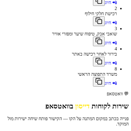
📲 חיוג
2
רכישת חלקי חילוף
📲 חיוג
3
שואבי אבק, טיפוח שיער ומפזרי אוויר
📲 חיוג
4
בירור לאחר רכישה באתר
📲 חיוג
8
משרד התפוצה הראשי
📲 חיוג
💬
וואטסאפ
שירות לקוחות
דייסון
בוואטסאפ
פנייה בכתב במקום המתנה על הקו — הקישור פותח שיחה ישירות מול
המוקד.