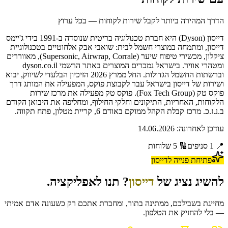
הדרך המהירה ביותר לקבל שירות לקוחות — בכל ערוץ
דייסון (Dyson) היא חברת טכנולוגיה בריטית שנוסדה ב-1991 בידי ג'יימס
דייסון, ומתמחה במוצרי חשמל לבית: שואבי אבק אלחוטיים בטכנולוגיית
ציקלון, מכשירי טיפוח שיער (Supersonic, Airwrap, Corrale), מאווררים
ומטהרי אוויר. בישראל נמכרים המוצרים באתר הרשמי dyson.co.il
וברשתות החשמל הגדולות. החל ממרץ 2026 הזיכיון הבלעדי לשיווק, יבוא
ושירות של דייסון בישראל עבר לקבוצת פוקס, המפעילה את המותג דרך
פוקס טק (Fox Tech Group). פוקס טק מפעילה את מרכז שירות
הלקוחות, האחריות, התיקונים וחלקי החילוף, ומחליפה את היבואן הקודם
ב.נ.ז.כ. מרכז קבלת הקהל ממוקם באודם 6, קריית מטלון, פתח תקווה.
עודכן לאחרונה:
14.06.2026
📍
1
סניפים
🔢
5
שלוחות
פתיחת פנייה ל
דייסון
להשיג נציג של
דייסון
? תנו לאפליקציה.
מחייגת בשבילכם, ממתינה בתור, ומחברת אתכם רק כשעונה אדם אמיתי
— בלי להחזיק את הטלפון.