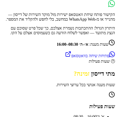
הקישור פותח שיחת וואטסאפ ישירות מול מוקד השירות של
דייסון
—
מהנייד או מ-WhatsApp Web במחשב, בלי לחפש ולהקליד את המספר.
היתרון הגדול: ההתכתבות נשמרת אצלכם, כך שכל פרט שסוכם עם
הנציג מתועד — ואפשר לשלוח הודעה גם כשעמוסים אצלם על הקו.
שעות מענה:
א׳–ה׳ 08:30–16:00
פתיחת שיחה בוואטסאפ
🕐
שעות פעילות
מתי
דייסון
זמינה?
שעות מענה אנושי בכל ערוצי השירות.
שעות פעילות
א'-ה'
08:30 – 16:00