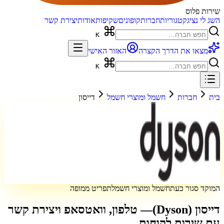
שירות פלוס
השג לי נציג
קטגוריות
חברות
קופונים
שקיפות
אודות
יצירת קשר
K
מצאו את הדרך הקצרה
האזור האישי
K
בית
חברות
חשמל ומוצרי חשמל
דייסון
המוקד סגור כעת
חשמל ומוצרי חשמל
תפריט ממופה
דייסון (Dyson)
— טלפון, וואטסאפ ויצירת קשר
עם שירות לקוחות