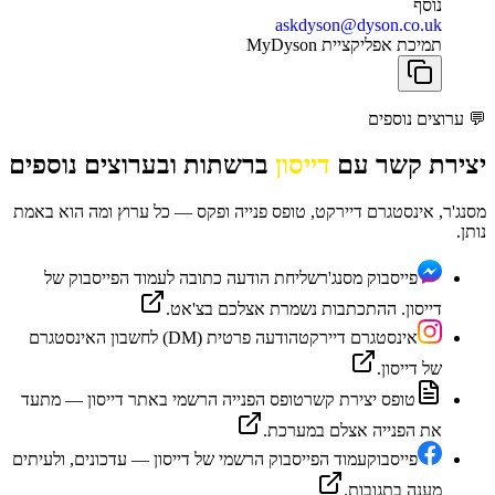
נוסף
askdyson@dyson.co.uk
תמיכת אפליקציית MyDyson
💬
ערוצים נוספים
יצירת קשר עם
דייסון
ברשתות ובערוצים נוספים
מסנג'ר, אינסטגרם דיירקט, טופס פנייה ופקס — כל ערוץ ומה הוא באמת
נותן.
פייסבוק מסנג'ר
שליחת הודעה כתובה לעמוד הפייסבוק של
דייסון. ההתכתבות נשמרת אצלכם בצ'אט.
אינסטגרם דיירקט
הודעה פרטית (DM) לחשבון האינסטגרם
של דייסון.
טופס יצירת קשר
טופס הפנייה הרשמי באתר דייסון — מתעד
את הפנייה אצלם במערכת.
פייסבוק
עמוד הפייסבוק הרשמי של דייסון — עדכונים, ולעיתים
מענה בתגובות.