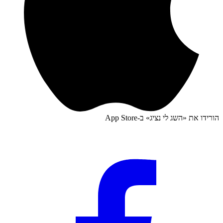
הורידו את «
השג לי נציג
» ב-
App Store