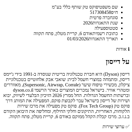
שם משפטי
פוקס טק שותף כללי בע"מ
ח״פ
517308458
סוג
חברה פרטית
שנת התאגדות
2026
סטטוס
פעילה
כתובת רשמית
אודם 6, קריית מטלון, פתח תקווה
תאריך התאגדות
01/03/2026
ℹ️
אודות
על
דייסון
דייסון (Dyson) היא חברת טכנולוגיה בריטית שנוסדה ב-1991 בידי ג'יימס
דייסון, ומתמחה במוצרי חשמל לבית: שואבי אבק אלחוטיים בטכנולוגיית
ציקלון, מכשירי טיפוח שיער (Supersonic, Airwrap, Corrale), מאווררים
ומטהרי אוויר. בישראל נמכרים המוצרים באתר הרשמי dyson.co.il
וברשתות החשמל הגדולות. החל ממרץ 2026 הזיכיון הבלעדי לשיווק, יבוא
ושירות של דייסון בישראל עבר לקבוצת פוקס, המפעילה את המותג דרך
פוקס טק (Fox Tech Group). פוקס טק מפעילה את מרכז שירות
הלקוחות, האחריות, התיקונים וחלקי החילוף, ומחליפה את היבואן הקודם
ב.נ.ז.כ. מרכז קבלת הקהל ממוקם באודם 6, קריית מטלון, פתח תקווה.
✅
ערוצי שירות