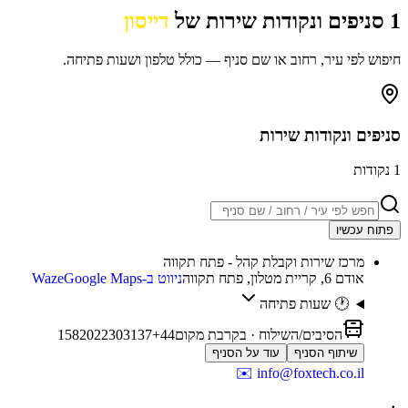
1
סניפים ונקודות שירות של
דייסון
חיפוש לפי עיר, רחוב או שם סניף — כולל טלפון ושעות פתיחה.
סניפים ונקודות שירות
1
נקודות
פתוח עכשיו
מרכז שירות וקבלת קהל - פתח תקווה
אודם 6, קריית מטלון, פתח תקווה
ניווט ב-Waze
Google Maps
🕐 שעות פתיחה
הסיבים/השילוח
· בקרבת מקום
44
+
37
31
30
22
20
8
5
1
שיתוף הסניף
עוד על הסניף
✉️
info@foxtech.co.il