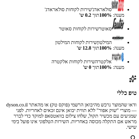
סולאראדג'
שירות לקוחות
סולאראדג'
מענה:
%
100
תוך
0.2
ש'
סאוטר
שירות לקוחות
סאוטר
המילטון
שירות לקוחות
המילטון
מענה:
%
100
תוך
12.8
ש'
אלקטרה
שירות לקוחות
אלקטרה
מענה:
%
100
תוך
0
ש'
טיפ כללי
ודאו שהמוצר נרכש מהיבואן הרשמי (פוקס טק) או מהאתר dyson.co.il
— מוצרי "שוק אפור" ללא תווית יבואן אינם זכאים לאחריות. לפני
שמגיעים עם מכשיר תקול, שלחו צילום בוואטסאפ למוקד כדי לברר
מראש אם התקלה מכוסה באחריות. השירות הטלפוני אינו פועל בימי
שישי.