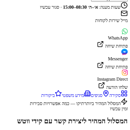
שעות מענה:
א׳–ה׳ 08:30–15:00
·
סגור עכשיו
מייל שירות לקוחות
WhatsApp
פתיחת שיחה
Messenger
פתיחת שיחה
Instagram Direct
שלחו הודעה
סקירה
סניפים
מידע משפטי
ביקורות
המסלול המהיר ביותר
תיקו — כמה אפשרויות סבירות
זמין עכשיו
המסלול המהיר ליצירת קשר עם
קידי ווטש