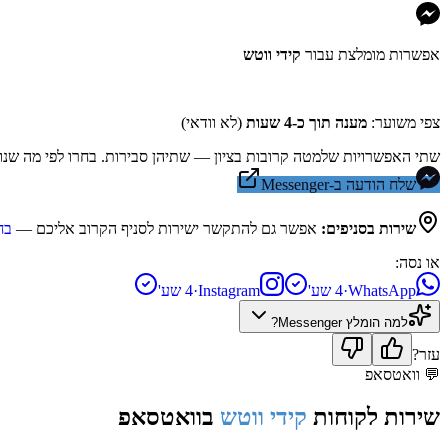
אפשרות מומלצת עבור
קידי ווטש
צפי משוער:
מענה תוך כ-4 שעות
(לא וודאי)
שתי האפשרויות שלמטה קרובות בציון — שתיהן סבירות. בחרו לפי מה שנו
שלח הודעה ב-Messenger
שירות בסניפים:
אפשר גם להתקשר ישירות לסניף הקרוב אליכם —
בח
או נסה:
WhatsApp
·
4 שע'
Instagram
·
4 שע'
למה הומלץ
Messenger
?
עזר?
💬
וואטסאפ
שירות לקוחות
קידי ווטש
בוואטסאפ