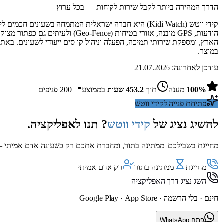
הדרך המהירה ביותר לקבל שירות לקוחות — בכל ערוץ
קידי ווטש (Kidi Watch) היא חברה ישראלית המתמחה בשע
הודעות, GPS מובנה, אזורי בטיח
הארץ, ומספקת שירותי תמיכה, הפעלה וניהול קו סים ייעודי לשעונים. באת
במוצר.
עודכן לאחרונה:
21.07.2026
%
100
מענה
תוך
453.2
שעות
בממוצע
📍
200
סניפים
פתיחת פנייה ל
קידי ווטש
להשיג נציג של
קידי ווטש
? תנו לאפליקציה.
מחייגת בשבילכם, ממתינה בתור, ומחברת אתכם רק כשעונה אדם אמיתי — 
מחייגת
ממתינה בתור
רק אדם אמיתי
השג נציג דרך האפליקציה
חינם · בלי הרשמה ·
App Store
·
Google Play
פתח WhatsApp