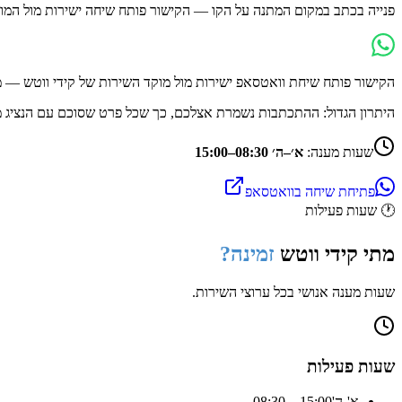
פנייה בכתב במקום המתנה על הקו — הקישור פותח שיחה ישירות מול המו
הקישור פותח שיחת וואטסאפ ישירות מול מוקד השירות של
קידי ווטש
— מהנייד או מ-eb
היתרון הגדול: ההתכתבות נשמרת אצלכם, כך שכל פרט שסוכם עם הנציג 
שעות מענה:
א׳–ה׳ 08:30–15:00
פתיחת שיחה בוואטסאפ
🕐
שעות פעילות
מתי
קידי ווטש
זמינה?
שעות מענה אנושי בכל ערוצי השירות.
שעות פעילות
א'-ה'
08:30 – 15:00