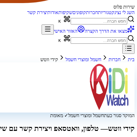
שירות פלוס
השג לי נציג
קטגוריות
חברות
קופונים
שקיפות
אודות
יצירת קשר
K
מצאו את הדרך הקצרה
האזור האישי
K
בית
חברות
חשמל ומוצרי חשמל
קידי ווטש
המוקד סגור כעת
חשמל ומוצרי חשמל
✓ מאומת
קידי ווטש
— טלפון, וואטסאפ ויצירת קשר עם שיר