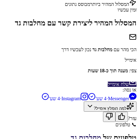
המסלול המהיר ביותר
מבוסס נתונים
זמין עכשיו
המסלול המהיר ליצירת קשר עם
מחלבות גד
הכי מהר עם
מחלבות גד
נכון לעכשיו דרך
אימייל
צפי:
מענה תוך כ-18 שעות
שלח אימייל
או נסה:
Messenger
·
4 שע'
Instagram
·
4 שע'
למה הומלץ
אימייל
?
עזר?
📞
טלפונים
טלפונים של
מחלבות גד