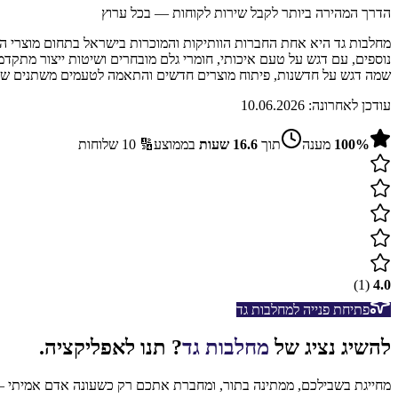
הדרך המהירה ביותר לקבל שירות לקוחות — בכל ערוץ
נוספים, עם דגש על טעם איכותי, חומרי גלם מובחרים ושיטות ייצור מתקד
שמה דגש על חדשנות, פיתוח מוצרים חדשים והתאמה לטעמים משתנים של ה
עודכן לאחרונה:
10.06.2026
%
100
מענה
תוך
16.6
שעות
בממוצע
🔢
10
שלוחות
)
1
(
4.0
פתיחת פנייה ל
מחלבות גד
להשיג נציג של
מחלבות גד
? תנו לאפליקציה.
מחייגת בשבילכם, ממתינה בתור, ומחברת אתכם רק כשעונה אדם אמיתי — 