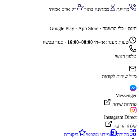
מחייגת
ממתינה בתור
רק אדם אמיתי
השג נציג דרך האפליקציה
חינם · בלי הרשמה ·
App Store
·
Google Play
שעות מענה:
א׳–ה׳ 08:00–16:00
·
סגור עכשיו
טלפון ראשי
מייל שירות לקוחות
Messenger
פתיחת שיחה
Instagram Direct
שלחו הודעה
סקירה
מידע משפטי
ביקורות