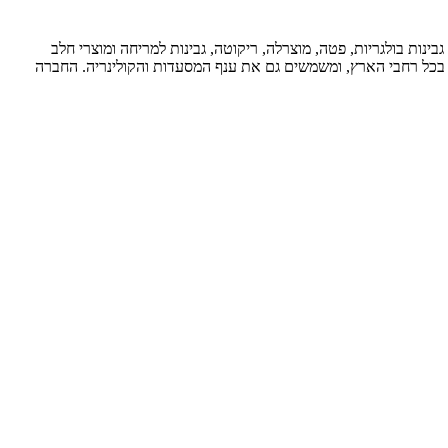
ינות, ופועלת מאז שנות ה-80. החברה מתמחה בייצור גבינות טריות, גבינות בולגריות, פטה, מוצרלה, ריקוטה, גבינות למריחה ומוצרי חלב
ת בכל רחבי הארץ, ומשמשים גם את ענף המסעדות והקולינריה. החברה