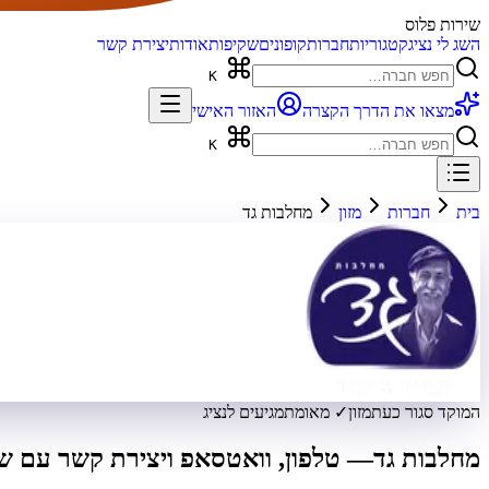
שירות פלוס
השג לי נציג
קטגוריות
חברות
קופונים
שקיפות
אודות
יצירת קשר
K
מצאו את הדרך הקצרה
האזור האישי
K
בית
חברות
מזון
מחלבות גד
המוקד סגור כעת
מזון
✓ מאומת
מגיעים לנציג
מחלבות גד
— טלפון, וואטסאפ ויצירת קשר עם שי