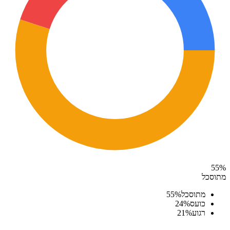
55
%
מתוסכל
מתוסכל
%
55
כועס
%
24
רגוע
%
21