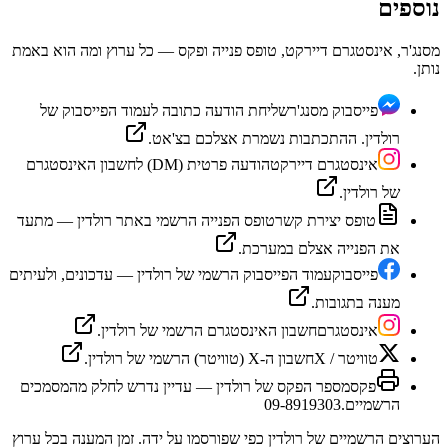
נוספים
מסנג'ר, אינסטגרם דיירקט, טופס פנייה ופקס — כל ערוץ ומה הוא באמת
נותן.
פייסבוק מסנג'ר
שליחת הודעה כתובה לעמוד הפייסבוק של
רולדין. ההתכתבות נשמרת אצלכם בצ'אט.
אינסטגרם דיירקט
הודעה פרטית (DM) לחשבון האינסטגרם
של רולדין.
טופס יצירת קשר
טופס הפנייה הרשמי באתר רולדין — מתעד
את הפנייה אצלם במערכת.
פייסבוק
עמוד הפייסבוק הרשמי של רולדין — עדכונים, ולעיתים
מענה בתגובות.
אינסטגרם
חשבון האינסטגרם הרשמי של רולדין.
טוויטר / X
חשבון ה-X (טוויטר) הרשמי של רולדין.
פקס
מספר הפקס של רולדין — עדיין נדרש לחלק מהמסמכים
הרשמיים.
09-8919303
הערוצים הרשמיים של
רולדין
כפי שפורסמו על ידה. זמן המענה בכל ערוץ