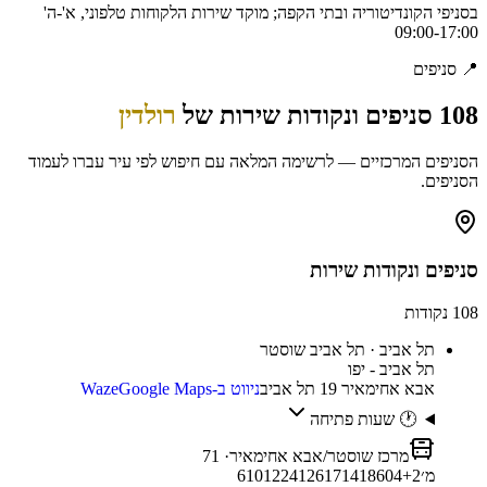
בסניפי הקונדיטוריה ובתי הקפה; מוקד שירות הלקוחות טלפוני, א'-ה'
09:00-17:00
📍
סניפים
108
סניפים ונקודות שירות של
רולדין
הסניפים המרכזיים — לרשימה המלאה עם חיפוש לפי עיר עברו לעמוד
הסניפים.
סניפים ונקודות שירות
108
נקודות
תל אביב · תל אביב שוסטר
תל אביב - יפו
אבא אחימאיר 19 תל אביב
ניווט ב-Waze
Google Maps
🕐 שעות פתיחה
מרכז שוסטר/אבא אחימאיר
·
71
מ׳
2
+
604
418
171
126
24
12
10
6