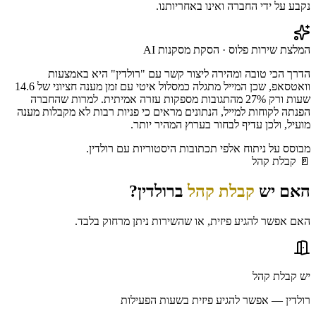
נקבע על ידי החברה ואינו באחריותנו.
המלצת שירות פלוס · הסקת מסקנות AI
הדרך הכי טובה ומהירה ליצור קשר עם "רולדין" היא באמצעות
וואטסאפ, שכן המייל מתגלה כמסלול איטי עם זמן מענה חציוני של 14.6
שעות ורק 27% מהתגובות מספקות עזרה אמיתית. למרות שהחברה
הפנתה לקוחות למייל, הנתונים מראים כי פניות רבות לא מקבלות מענה
מועיל, ולכן עדיף לבחור בערוץ המהיר יותר.
מבוסס על ניתוח אלפי תכתובות היסטוריות עם
רולדין
.
🚪
קבלת קהל
האם יש
קבלת קהל
ב
רולדין
?
האם אפשר להגיע פיזית, או שהשירות ניתן מרחוק בלבד.
יש קבלת קהל
רולדין — אפשר להגיע פיזית בשעות הפעילות