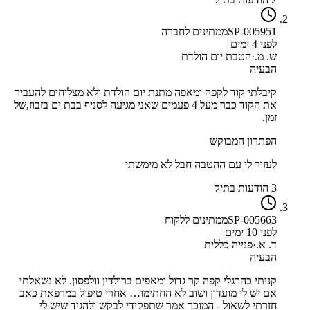
SP-005951
ממתינים לחברה
לפני 4 ימים
ש. מ.
·
הטבת יום הולדת
הבעיה
קיבלתי קוד לקפה ומאפה מתנת יום הולדת ולא מצליחים להעביר
את הקוד כבר מעל 4 פעמים שאני מגיעה לסניף בבת ים בזבוז,של
זמן.
הפתרון המבוקש
לעזור לי עם ההטבה חבל לא מימשתי
3 הודעות בתיק
SP-005663
ממתינים ללקוח
לפני 10 ימים
ד. א.
·
פנייה כללית
הבעיה
קניתי כהרגלי קפה קר גדול ומאפים ברולדין וולפסון. לא נשאלתי
אם יש לי מועדון ושוב לא החתימו… אחרי טיפול במרפאת כאב
חזרתי לשאול - המוכר אמר שתפקידי לבקש ולהגיד שיש לי