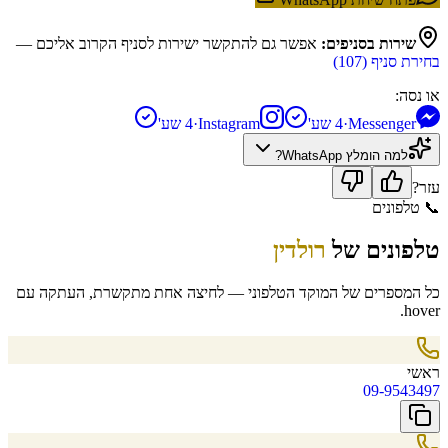
שירות בסניפים:
אפשר גם להתקשר ישירות לסניף הקרוב אליכם —
בחירת סניף (
107
)
או נסה:
Messenger
·
4 שע'
Instagram
·
4 שע'
למה הומלץ
WhatsApp
?
עזר?
📞
טלפונים
טלפונים של
רולדין
כל המספרים של המוקד הטלפוני — לחיצה אחת מתקשרת, העתקה עם
hover.
ראשי
09-9543497