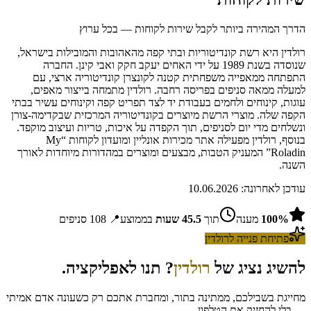
הדרך המהירה ביותר לקבל שירות לקוחות — בכל ערוץ
רולדין היא רשת קונדיטוריות ובתי קפה מהאהובות והמובילות בישראל,
שנוסדה בשנת 1989 על ידי האחים יעקב חקק ואבי קינן. החברה
התפתחה ממאפייה משפחתית קטנה לקונצרן קונדיטוריה ארצי, עם
למעלה ממאה סניפים בפריסה רחבה. רולדין מתמחה בייצור מאפים,
עוגות, קינוחים ולחמים בעבודת יד לצד תפריט קפה וקינוחים עשיר בבתי
הקפה שלה. מוצרי הרשת מיוצרים בקונדיטוריה המרכזית שבקדימה-צורן
ונשלחים מדי יום לסניפים, תוך הקפדה על איכות, טריות ועיצוב מוקפד.
בנוסף, רולדין מפעילה אתר מכירות אונליין ומועדון לקוחות “My
Roladin” המעניק הטבות, מבצעים ומוצרים במהדורות מיוחדות לאורך
השנה.
עודכן לאחרונה:
10.06.2026
%
100
מענה
תוך
45.5
שעות
בממוצע
📍
108
סניפים
פתיחת פנייה ל
רולדין
להשיג נציג של
רולדין
? תנו לאפליקציה.
מחייגת בשבילכם, ממתינה בתור, ומחברת אתכם רק כשעונה אדם אמיתי
— בלי להחזיק את הטלפון.