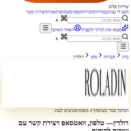
שירות פלוס
השג לי נציג
קטגוריות
חברות
קופונים
שקיפות
אודות
יצירת קשר
K
מצאו את הדרך הקצרה
האזור האישי
K
בית
חברות
מזון
רולדין
המוקד סגור כעת
מזון
✓ מאומת
מגיעים לנציג
רולדין
— טלפון, וואטסאפ ויצירת קשר עם
שירות לקוחות