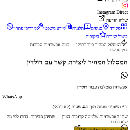
Instagram Direct
שלחו הודעה
סקירה
סניפים
תלונות
מידע משפטי
מדריכי פתרון
ביטול שירות
ביקורות
המסלול המהיר ביותר
תיקו — כמה אפשרויות סבירות
זמין עכשיו
המסלול המהיר ליצירת קשר עם
רולדין
אפשרות מומלצת עבור
רולדין
WhatsApp
צפי משוער:
מענה תוך כ-4 שעות
(לא וודאי)
שתי האפשרויות שלמטה קרובות בציון — שתיהן סבירות. בחרו לפי מה
שנוח לכם.
פתח שיחת WhatsApp