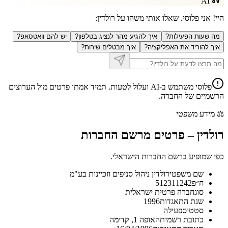
AI
היי! אני פלוסי. שאלו אותי משהו על
רולדין
:
מה שעות הפעילות?
איך להגיע מהר לנציג בטלפון?
יש להם וואטסאפ?
איך להוריד את האפליקציה?
איך מבטלים שירות?
פלוסי משתמש ב-AI ועלול לטעות. תמיד אמתו פרטים מול הערוצים
הרשמיים של החברה.
⚖️
מידע משפטי
רולדין
–
פרטים מרשם החברות
כפי שמופיע ברשם החברות הישראלי.
שם משפטי
רולדין ניהול סניפים וזכיינות בע"מ
ח״פ
512311242
סוג
חברה פרטית ישראלית
שנת התאגדות
1996
סטטוס
פעילה
כתובת רשמית
האופה 1, קדימה