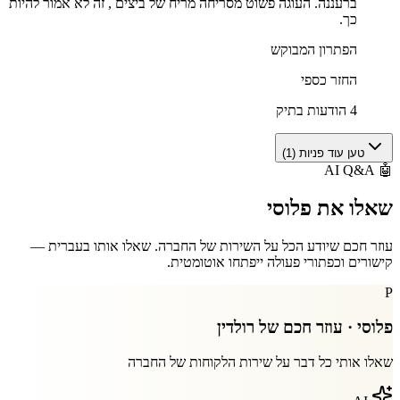
ברעננה. העוגה פשוט מסריחה מריח של ביצים , זה לא אמור להיות
כך.
הפתרון המבוקש
החזר כספי
4 הודעות בתיק
טען עוד פניות (
1
)
AI Q&A
🤖
שאלו את
פלוסי
עוזר חכם שיודע הכל על השירות של החברה. שאלו אותו בעברית —
קישורים וכפתורי פעולה ייפתחו אוטומטית.
P
פלוסי · עוזר חכם של
רולדין
שאלו אותי כל דבר על שירות הלקוחות של החברה