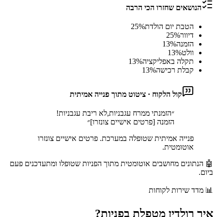
הנושאים שחזרו הכי הרבה
הטבת יום הולדת
%
25
דיוור
%
25
הזמנה
%
13
וולט
%
13
תקלה באפליקציה
%
13
קבלת רכישה
%
13
קול הלקוח · ציטוט מתוך פנייה אמיתית
״
הזמנתי ממרח עגבניות,לא ריבת עגבניות!
הזמנה [פרטים אישיים צונזרו]
״
פנייה אמיתית שטופלה במערכת. פרטים אישיים צונזרו
אוטומטית.
🤖 הנתונים מחושבים אוטומטית מתוך הפניות שטופלו ומתעדכנים פעם
ביום.
📊
מדד שירות לקוחות
איך
רולדין
מטפלת בפניות?