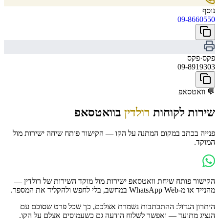
נוסף
09-8660550
פקס
·
פקס
09-8919303
💬
וואטסאפ
שירות לקוחות
רולדין
בוואטסאפ
פנייה בכתב במקום המתנה על הקו — הקישור פותח שיחה ישירות מול
המוקד.
הקישור פותח שיחת וואטסאפ ישירות מול מוקד השירות של
רולדין
—
מהנייד או מ-WhatsApp Web במחשב, בלי לחפש ולהקליד את המספר.
היתרון הגדול: ההתכתבות נשמרת אצלכם, כך שכל פרט שסוכם עם
הנציג מתועד — ואפשר לשלוח הודעה גם כשעמוסים אצלם על הקו.