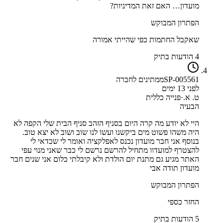
מועדון… האם זאת המדיניות?
הפתרון המבוקש
שאקבל החתמות כפי שהייתי אמורה
4 הודעות בתיק
SP-005561
ממתינים לחברה
לפני 13 ימים
ט. א.
·
פנייה כללית
הבעיה
היי לא יודע מה קרה היום בסניף הזהב סניף הבית שלי הקפה לא
היה משהו פשוט מים ביקשנו ועשו לנו שוב ושוב לא יצא טוב.
בנוסף אני חבר מועדון נכנס לאפלקציה ואומר לי שכדאי לי
להצטרף למועדוו מתחיל להרשם נרשם לי כבר שאני מנוי עפי
האתר מגיע גם מתנת יום הולדת ולא קיבלתי כלום אני שנים חבר
מועדון תודה אבי
הפתרון המבוקש
החזר כספי
5 הודעות בתיק