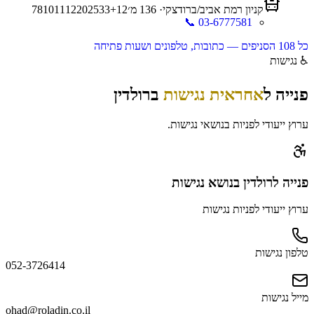
קניון רמת אביב/ברודצקי
·
136
מ׳
12
+
33
25
20
12
11
10
8
7
📞
03-6777581
כל
108
הסניפים — כתובות, טלפונים ושעות פתיחה
♿
נגישות
פנייה ל
אחראית נגישות
ב
רולדין
ערוץ ייעודי לפניות בנושאי נגישות.
פנייה
לרולדין
בנושא נגישות
ערוץ ייעודי לפניות נגישות
טלפון נגישות
052-3726414
מייל נגישות
ohad@roladin.co.il