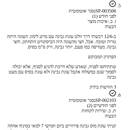
SP-003506
נסגר אוטומטית
לפני חודש (1)
ז. כ.
·
איכות מוצר
הבעיה
ב-12/6 רכשתי דרך וולט עוגת גבינה עם מרנג לימון. העוגה היתה
טריה וטובה. אבל, חצי מהעוגה היה הביסקוויט התחתון, וחצי
גבינה. מעדיפה כמו פעם, יותר גבינה, ורק ס"מ בסיס.
הפתרון המבוקש
שתתיחסו לפניה, שאדע שלא חייבת להגיע לסניף, אלא יכולה
לסמוך שגם במשלוח אקבל עוגת גבינה ולא עוגת בסיס עם מעט
גבינה
3 הודעות בתיק
SP-002103
נסגר אוטומטית
לפני חודשיים (2)
ת. כ.
·
שירות לקוחות
הבעיה
קניתי עוגת מוס גבינה פירורים ביום חמישי 7 למאי בסיניף אחוזה