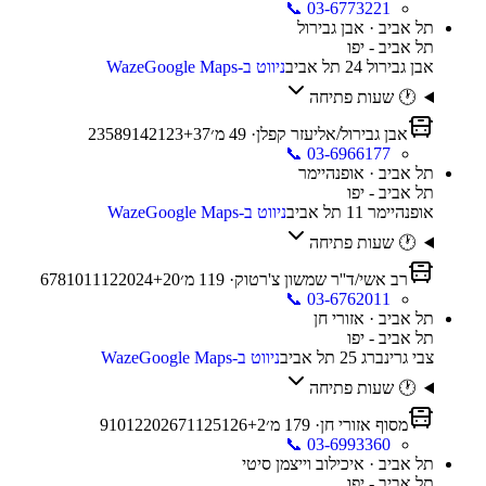
📞
03-6773221
תל אביב · אבן גבירול
תל אביב - יפו
אבן גבירול 24 תל אביב
ניווט ב-Waze
Google Maps
🕐 שעות פתיחה
אבן גבירול/אליעזר קפלן
·
49
מ׳
37
+
23
21
14
9
8
5
3
2
📞
03-6966177
תל אביב · אופנהיימר
תל אביב - יפו
אופנהיימר 11 תל אביב
ניווט ב-Waze
Google Maps
🕐 שעות פתיחה
רב אשי/ד''ר שמשון צ'רטוק
·
119
מ׳
20
+
24
20
12
11
10
8
7
6
📞
03-6762011
תל אביב · אזורי חן
תל אביב - יפו
צבי גרינברג 25 תל אביב
ניווט ב-Waze
Google Maps
🕐 שעות פתיחה
מסוף אזורי חן
·
179
מ׳
2
+
126
125
71
26
20
12
10
9
📞
03-6993360
תל אביב · איכילוב וייצמן סיטי
תל אביב - יפו