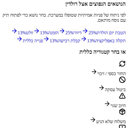
הנושאים הנפוצים אצל
רולדין
לפי ניתוח של פניות אמיתיות שטופלו במערכת. בחר נושא כדי לפתוח תיק
עם נוסח מותאם.
הטבת יום הולדת
%
25
דיוור
%
25
הזמנה
%
13
וולט
%
13
תקלה באפליקציה
%
13
קבלת רכישה
%
13
פנייה כללית
או בחר קטגוריה כללית
החזר כספי / זיכוי
ביטול עסקה
חיוב שגוי
משלוח שלא הגיע