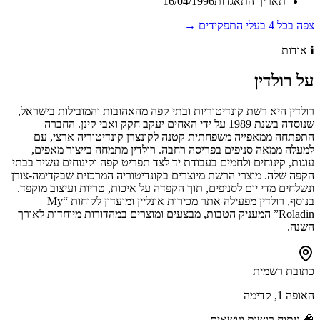
תאריך התאגדות
16/04/1996
צפה בכל
4
בעלי התפקידים →
ℹ️
אודות
על
רולדין
רולדין היא רשת קונדיטוריות ובתי קפה מהאהובות והמובילות בישראל,
שנוסדה בשנת 1989 על ידי האחים יעקב חקק ואבי קינן. החברה
התפתחה ממאפייה משפחתית קטנה לקונצרן קונדיטוריה ארצי, עם
למעלה ממאה סניפים בפריסה רחבה. רולדין מתמחה בייצור מאפים,
עוגות, קינוחים ולחמים בעבודת יד לצד תפריט קפה וקינוחים עשיר בבתי
הקפה שלה. מוצרי הרשת מיוצרים בקונדיטוריה המרכזית שבקדימה-צורן
ונשלחים מדי יום לסניפים, תוך הקפדה על איכות, טריות ועיצוב מוקפד.
בנוסף, רולדין מפעילה אתר מכירות אונליין ומועדון לקוחות “My
Roladin” המעניק הטבות, מבצעים ומוצרים במהדורות מיוחדות לאורך
השנה.
כתובת רשמית
האופה 1, קדימה
🧠
ניתוח רגשות ונושאים