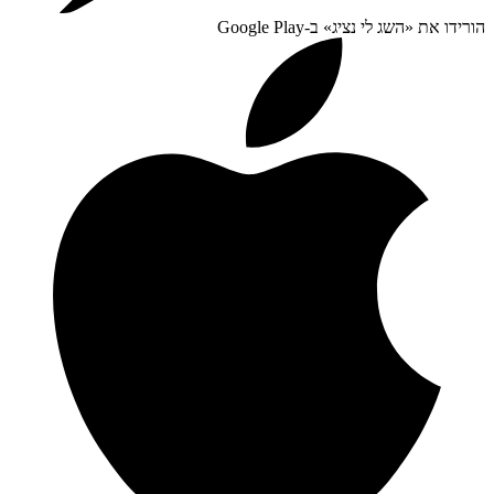
הורידו את «
השג לי נציג
» ב-
Google Play