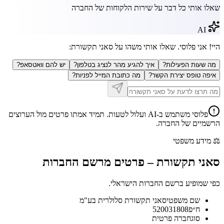
שאלו אותי כל דבר על שירות הלקוחות של החברה
AI
היי! אני פלוסי. שאלו אותי משהו על
סאני תקשורת
:
מה שעות הפעילות?
איך להגיע מהר לנציג בטלפון?
יש להם וואטסאפ?
איפה טופס יצירת הקשר?
מה כתובת המייל לפניות?
פלוסי משתמש ב-AI ועלול לטעות. תמיד אמתו פרטים מול הערוצים
הרשמיים של החברה.
⚖️
מידע משפטי
סאני תקשורת
–
פרטים מרשם החברות
כפי שמופיע ברשם החברות הישראלי.
שם משפטי
סאני תקשורת סלולרית בע"מ
ח״פ
520031808
סוג
חברה פרטית