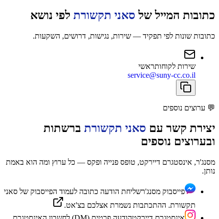
כתובות המייל של
סאני תקשורת
לפי נושא
כתובות שונות לפי תפקיד — שירות, נגישות, דרושים, השקעות.
שירות לקוחות
ראשי
service@suny-cc.co.il
💬
ערוצים נוספים
יצירת קשר עם
סאני תקשורת
ברשתות
ובערוצים נוספים
מסנג'ר, אינסטגרם דיירקט, טופס פנייה ופקס — כל ערוץ ומה הוא באמת
נותן.
פייסבוק מסנג'ר
שליחת הודעה כתובה לעמוד הפייסבוק של סאני
תקשורת. ההתכתבות נשמרת אצלכם בצ'אט.
אינסטגרם דיירקט
הודעה פרטית (DM) לחשבון האינסטגרם