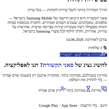
הדרך המהירה ביותר לקבל שירות לקוחות — בכל ערוץ
סאני תקשורת היא היבואן הרשמי של Samsung Mobile בישראל —
טלפונים, טאבלטים, שעונים חכמים ואביזרים. החברה מבוססת בפתח
תקווה ומפעילה רשת מעבדות שירות בפריסה ארצית. אחראית על
שירות, אחריות, וחלקי חילוף לכל מוצרי Samsung בישראל.
עודכן לאחרונה:
14.06.2026
🔢
1
שלוחות
פתיחת פנייה ל
סאני תקשורת
להשיג נציג של
סאני תקשורת
? תנו לאפליקציה.
מחייגת בשבילכם, ממתינה בתור, ומחברת אתכם רק כשעונה אדם אמיתי
— בלי להחזיק את הטלפון.
מחייגת
ממתינה בתור
רק אדם אמיתי
השג נציג דרך האפליקציה
חינם · בלי הרשמה ·
App Store
·
Google Play