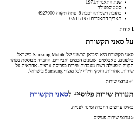
שנת התאגדות
1971
סטטוס
פעילה
כתובת רשמית
הרכבת 8, פתח תקווה 4927900
תאריך התאגדות
02/11/1971
ℹ️
אודות
על
סאני תקשורת
סאני תקשורת היא היבואן הרשמי של Samsung Mobile בישראל —
טלפונים, טאבלטים, שעונים חכמים ואביזרים. החברה מבוססת בפתח
תקווה ומפעילה רשת מעבדות שירות בפריסה ארצית. אחראית על
שירות, אחריות, וחלקי חילוף לכל מוצרי Samsung בישראל.
✅
ערוצי שירות
תעודת שירות פלוס™ ל
סאני תקשורת
באילו ערוצים החברה זמינה לפנייה.
5
ערוצי שירות פעילים