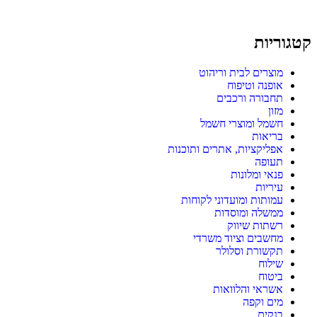
קטגוריות
מוצרים לבית וריהוט
אופנה וטיפוח
תחבורה ורכבים
מזון
חשמל ומוצרי חשמל
בריאות
אפליקציות, אתרים ותוכנות
תעופה
פנאי ומלונות
עיריות
עמותות ומועדוני לקוחות
ממשלה ומוסדות
רשתות שיווק
מחשבים וציוד משרדי
תקשורת וסלולר
שילוח
ביטוח
אשראי והלוואות
מים וקפה
בנקים