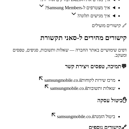
איך מצטרפים ל-Samsung Members?
איך מגישים תלונה?
🔗
קישורים מועילים
קישורים
מהירים
ל-
סאני תקשורת
דפים שימושיים באתר החברה — שאלות ותשובות, סניפים, טפסים
ומעקב.
💬
תמיכה, טפסים ויצירת קשר
מרכז שירות לקוחות
samsungmobile.co.il
שאלות ותשובות
samsungmobile.co.il
✋
ביטול עסקה
ביטול הזמנה
samsungmobile.co.il
🔗
קישורים נוספים