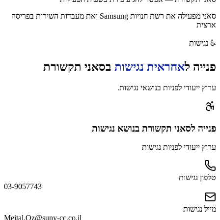
סאני מפעילה את רשת חנויות Samsung ואת מעבדות השירות בפריסה
ארצית
♿
נגישות
פנייה ל
אחראית נגישות
ב
סאני תקשורת
ערוץ ייעודי לפניות בנושאי נגישות.
פנייה
לסאני תקשורת
בנושא נגישות
ערוץ ייעודי לפניות נגישות
טלפון נגישות
03-9057743
מייל נגישות
Meital.Oz@suny-cc.co.il