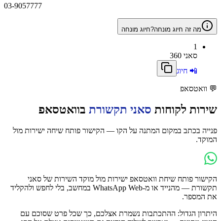
03-9057777
מה זה חיוג מונחה?
חיוג מונחה
1
סאני 360
📲 חיוג
💬
וואטסאפ
שירות לקוחות
סאני תקשורת
בוואטסאפ
פנייה בכתב במקום המתנה על הקו — הקישור פותח שיחה ישירות מול
המוקד.
הקישור פותח שיחת וואטסאפ ישירות מול מוקד השירות של
סאני
תקשורת
— מהנייד או מ-WhatsApp Web במחשב, בלי לחפש ולהקליד
את המספר.
היתרון הגדול: ההתכתבות נשמרת אצלכם, כך שכל פרט שסוכם עם