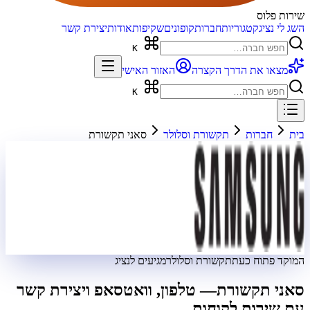
שירות פלוס
השג לי נציג
קטגוריות
חברות
קופונים
שקיפות
אודות
יצירת קשר
K
מצאו את הדרך הקצרה
האזור האישי
K
בית
חברות
תקשורת וסלולר
סאני תקשורת
המוקד פתוח כעת
תקשורת וסלולר
מגיעים לנציג
סאני תקשורת
— טלפון, וואטסאפ ויצירת קשר
עם שירות לקוחות