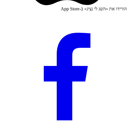
הורידו את «
השג לי נציג
» ב-
App Store