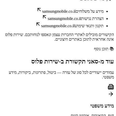
מידע על משלוחים
samsungmobile.co.il
הצהרת נגישות
samsungmobile.co.il
תקנון ותנאי שימוש
samsungmobile.co.il
הקישורים מובילים לאתרי החברות עצמן ונאספו לנוחותכם. שירות פלוס
אינה אחראית לתוכן באתרים חיצוניים.
📚
תוכן נוסף
עוד מ-
סאני תקשורת
ב-
שירות פלוס
עמודים ייעודיים לכל סוג של עזרה — ביטול, פתרונות, ביקורות, מידע
משפטי.
מידע משפטי
ח״פ, התאגדות, אירועי רשם