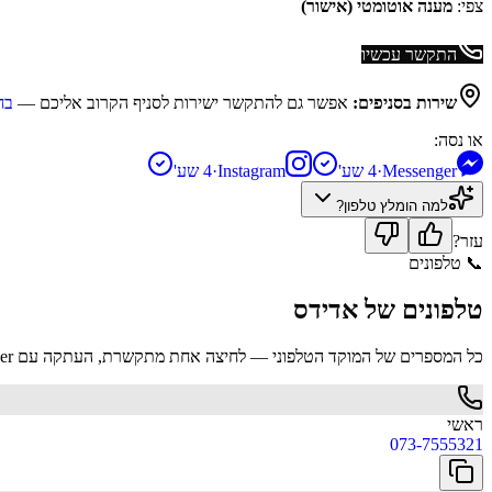
צפי:
מענה אוטומטי (אישור)
התקשר עכשיו
שירות בסניפים:
אפשר גם להתקשר ישירות לסניף הקרוב אליכם —
בח
או נסה:
Messenger
·
4 שע'
Instagram
·
4 שע'
למה הומלץ
טלפון
?
עזר?
📞
טלפונים
טלפונים של
אדידס
כל המספרים של המוקד הטלפוני — לחיצה אחת מתקשרת, העתקה עם hover.
ראשי
073-7555321