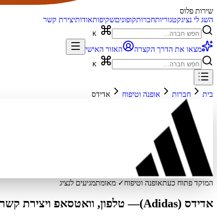
שירות פלוס
השג לי נציג
קטגוריות
חברות
קופונים
שקיפות
אודות
יצירת קשר
K
מצאו את הדרך הקצרה
האזור האישי
K
בית
חברות
אופנה וטיפוח
אדידס
המוקד פתוח כעת
אופנה וטיפוח
✓ מאומת
מגיעים לנציג
אדידס (Adidas)
— טלפון, וואטסאפ ויצירת קשר 