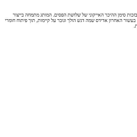
רט, האופנה והנעליים, שנוסד ב-1949 על ידי אדולף (“אדי”) דסלר ומוכר בזכות סימן ההיכר האייקוני של שלושת הפסים. המותג מתמחה בייצור
ני. בעשור האחרון אדידס שמה דגש הולך וגובר על קיימות, תוך פיתוח חומרי
.