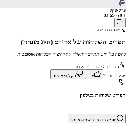
פקס
·
פקס
03-6505301
🔢
שלוחות בטלפון
תפריט השלוחות של
אדידס
(חיוג מונחה)
לחיצה על 'חיוג' תתקשר ותשלח את לחיצות השלוחות אוטומטית.
סטטוס המוקד טרם נקבע
אצלכם עבד?
עבד
תקול / לא עונה
תפריט שלוחות בטלפון
מה זה חיוג מונחה?
חיוג מונחה