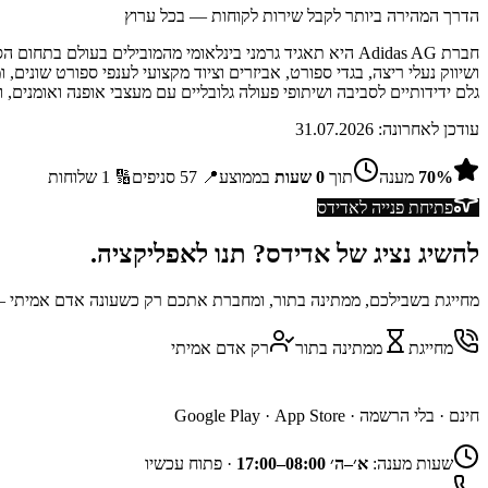
הדרך המהירה ביותר לקבל שירות לקוחות — בכל ערוץ
ושיווק נעלי ריצה, בגדי ספורט, אביזרים וציוד מקצועי לענפי ספורט שונים, 
גלם ידידותיים לסביבה ושיתופי פעולה גלובליים עם מעצבי אופנה ואומנים,
עודכן לאחרונה:
31.07.2026
%
70
מענה
תוך
0
שעות
בממוצע
📍
57
סניפים
🔢
1
שלוחות
פתיחת פנייה ל
אדידס
להשיג נציג של
אדידס
? תנו לאפליקציה.
מחייגת בשבילכם, ממתינה בתור, ומחברת אתכם רק כשעונה אדם אמיתי — 
מחייגת
ממתינה בתור
רק אדם אמיתי
השג נציג דרך האפליקציה
חינם · בלי הרשמה ·
App Store
·
Google Play
שעות מענה:
א׳–ה׳ 08:00–17:00
·
פתוח עכשיו