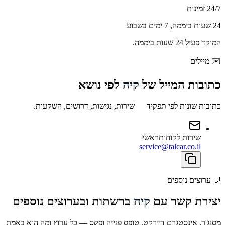
24/7 זמינות
24 שעות ביממה, 7 ימים בשבוע
המוקד פעיל 24 שעות ביממה.
✉️
מיילים
כתובות המייל של
קיה
לפי נושא
כתובות שונות לפי תפקיד — שירות, נגישות, דרושים, השקעות.
שירות לקוחות
ראשי
service@talcar.co.il
💬
ערוצים נוספים
יצירת קשר עם
קיה
ברשתות ובערוצים נוספים
מסנג'ר, אינסטגרם דיירקט, טופס פנייה ופקס — כל ערוץ ומה הוא באמת