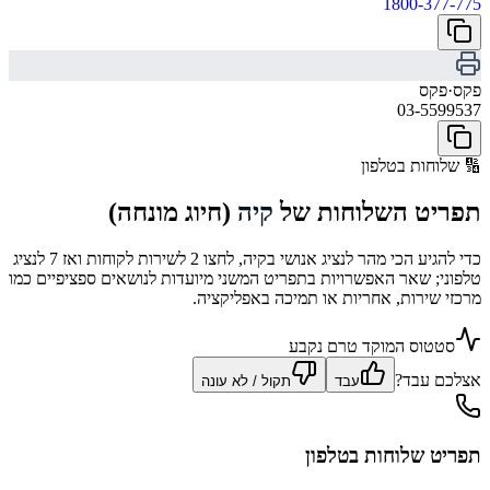
1800-377-775
פקס
·
פקס
03-5599537
🔢
שלוחות בטלפון
תפריט השלוחות של
קיה
(חיוג מונחה)
כדי להגיע הכי מהר לנציג אנושי בקיה, לחצו 2 לשירות לקוחות ואז 7 לנציג
טלפוני; שאר האפשרויות בתפריט המשני מיועדות לנושאים ספציפיים כמו
מרכזי שירות, אחריות או תמיכה באפליקציה.
סטטוס המוקד טרם נקבע
אצלכם עבד?
עבד
תקול / לא עונה
תפריט שלוחות בטלפון