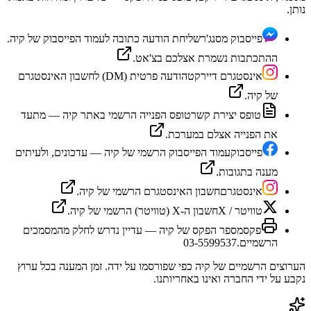
נותן.
פייסבוק מסנג'ר
שליחת הודעה כתובה לעמוד הפייסבוק של קיה.
ההתכתבות נשמרת אצלכם בצ'אט.
אינסטגרם דיירקט
הודעה פרטית (DM) לחשבון האינסטגרם
של קיה.
טופס יצירת קשר
טופס הפנייה הרשמי באתר קיה — מתעד
את הפנייה אצלם במערכת.
פייסבוק
עמוד הפייסבוק הרשמי של קיה — עדכונים, ולעיתים
מענה בתגובות.
אינסטגרם
חשבון האינסטגרם הרשמי של קיה.
טוויטר / X
חשבון ה-X (טוויטר) הרשמי של קיה.
פקס
מספר הפקס של קיה — עדיין נדרש לחלק מהמסמכים
הרשמיים.
03-5599537
הערוצים הרשמיים של
קיה
כפי שפורסמו על ידה. זמן המענה בכל ערוץ
נקבע על ידי החברה ואינו באחריותנו.