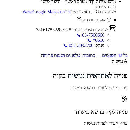
מרכז שירות קיה מערב ראשון – הילוך שישי
מרכז שירות
משה שרת 23, ראשון לציון
ניווט ב-Waze
Google Maps
🕐 שעות פתיחה
משה שרת/יעקב קנר
·
28
מ׳
228
83
17
16
8
7
📞
03-7566666
📞
*6610
מנהל
:
052-2092700
📞
כל
42
הסניפים — כתובות, טלפונים ושעות פתיחה
♿
נגישות
פנייה ל
אחראית נגישות
ב
קיה
ערוץ ייעודי לפניות בנושאי נגישות.
פנייה
לקיה
בנושא נגישות
ערוץ ייעודי לפניות נגישות