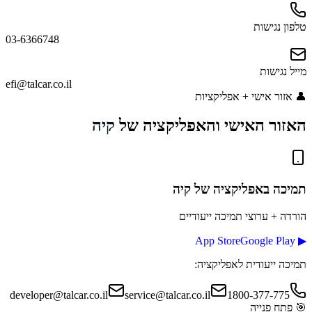
טלפון נגישות
03-6366748
מייל נגישות
efi@talcar.co.il
👤
אזור אישי + אפליקציות
האזור האישי והאפליקציה של
קיה
תמיכה באפליקציה
של קיה
הורדה + ערוצי תמיכה ייעודיים
App Store
Google Play
▶
תמיכה ייעודית לאפליקציה:
developer@talcar.co.il
service@talcar.co.il
1800-377-775
🎯
פתח פנייה