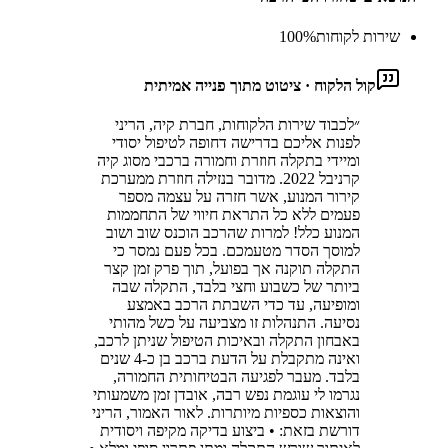
שירות לקוחות
%
100
קול הלקוח · ציטוט מתוך פנייה אמיתית
״
לכבוד שירות הלקוחות, חברת קיה, הריני
לפנות אליכם בדרישה דחופה לטיפול יסודי
ומיידי בתקלה חוזרת וחמורה ברכבי מסוג קיה
קרניבל 2022. מדובר בנזילה חוזרת ממערכת
קירור המנוע, אשר חזרה על עצמה מספר
פעמים ללא כל התראת חיווי של התחממות
המנוע כלל! למרות שהרכב הוכנס שוב ושוב
למוסך הסדר מטעמכם. בכל פעם נמסר כי
התקלה תוקנה אך בפועל, תוך פרק זמן קצר
ביותר של כשבוע וחצי בלבד, התקלה שבה
ומופיעה, עד כדי השבתת הרכב באמצע
נסיעה. התנהלות זו מצביעה על כשל מהותי
באבחון התקלה ובאיכות הטיפול שניתן לרכב,
ואינה מתקבלת על הדעת ברכב בן כ-4 שנים
בלבד. מעבר לפגיעה הבטיחותית החמורה,
נגרמו לי עוגמת נפש רבה, אובדן זמן משמעותי
והוצאות כספיות מיותרות. לאור האמור, הריני
דורשת בזאת: • ביצוע בדיקה מקיפה ויסודית