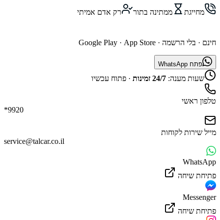
מחייגת
ממתינה בתור
רק אדם אמיתי
השג נציג דרך האפליקציה
חינם · בלי הרשמה ·
App Store
·
Google Play
פתח WhatsApp
שעות מענה:
24/7 זמינות
·
פתוח עכשיו
טלפון ראשי
*9920
מייל שירות לקוחות
service@talcar.co.il
WhatsApp
פתיחת שיחה
Messenger
פתיחת שיחה