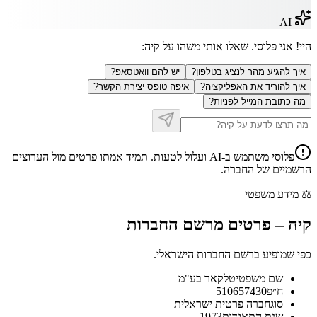
AI
היי! אני פלוסי. שאלו אותי משהו על
קיה
:
איך להגיע מהר לנציג בטלפון?
יש להם וואטסאפ?
איך להוריד את האפליקציה?
איפה טופס יצירת הקשר?
מה כתובת המייל לפניות?
פלוסי משתמש ב-AI ועלול לטעות. תמיד אמתו פרטים מול הערוצים
הרשמיים של החברה.
⚖️
מידע משפטי
קיה
–
פרטים מרשם החברות
כפי שמופיע ברשם החברות הישראלי.
שם משפטי
טלקאר בע"מ
ח״פ
510657430
סוג
חברה פרטית ישראלית
שנת התאגדות
1973