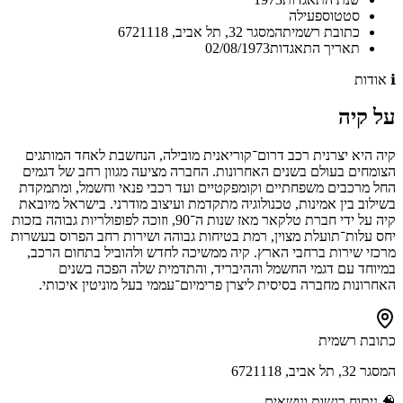
סטטוס
פעילה
כתובת רשמית
המסגר 32, תל אביב, 6721118
תאריך התאגדות
02/08/1973
ℹ️
אודות
על
קיה
קיה היא יצרנית רכב דרום־קוריאנית מובילה, הנחשבת לאחד המותגים
הצומחים בעולם בשנים האחרונות. החברה מציעה מגוון רחב של דגמים
החל מרכבים משפחתיים וקומפקטיים ועד רכבי פנאי וחשמל, ומתמקדת
בשילוב בין אמינות, טכנולוגיה מתקדמת ועיצוב מודרני. בישראל מיובאת
קיה על ידי חברת טלקאר מאז שנות ה־90, וזוכה לפופולריות גבוהה בזכות
יחס עלות־תועלת מצוין, רמת בטיחות גבוהה ושירות רחב הפרוס בעשרות
מרכזי שירות ברחבי הארץ. קיה ממשיכה לחדש ולהוביל בתחום הרכב,
במיוחד עם דגמי החשמל וההיבריד, והתדמית שלה הפכה בשנים
האחרונות מחברה בסיסית ליצרן פרימיום־עממי בעל מוניטין איכותי.
כתובת רשמית
המסגר 32, תל אביב, 6721118
🧠
ניתוח רגשות ונושאים