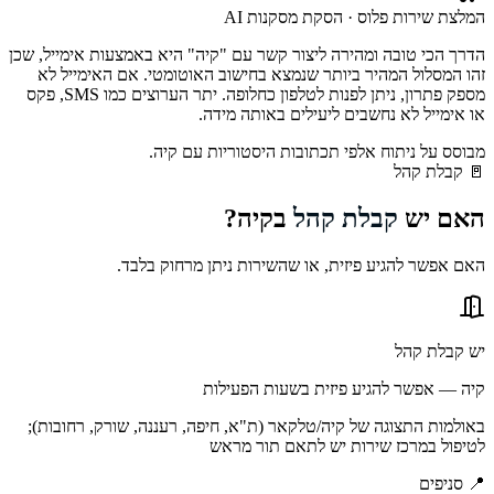
המלצת שירות פלוס · הסקת מסקנות AI
הדרך הכי טובה ומהירה ליצור קשר עם "קיה" היא באמצעות אימייל, שכן
זהו המסלול המהיר ביותר שנמצא בחישוב האוטומטי. אם האימייל לא
מספק פתרון, ניתן לפנות לטלפון כחלופה. יתר הערוצים כמו SMS, פקס
או אימייל לא נחשבים ליעילים באותה מידה.
מבוסס על ניתוח אלפי תכתובות היסטוריות עם
קיה
.
🚪
קבלת קהל
האם יש
קבלת קהל
ב
קיה
?
האם אפשר להגיע פיזית, או שהשירות ניתן מרחוק בלבד.
יש קבלת קהל
קיה — אפשר להגיע פיזית בשעות הפעילות
באולמות התצוגה של קיה/טלקאר (ת"א, חיפה, רעננה, שורק, רחובות);
לטיפול במרכז שירות יש לתאם תור מראש
📍
סניפים