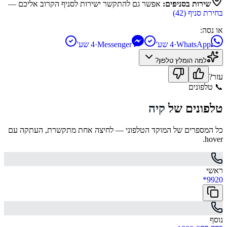
שירות בסניפים:
אפשר גם להתקשר ישירות לסניף הקרוב אליכם —
בחירת סניף (
42
)
או נסה:
WhatsApp
·
4 שע'
Messenger
·
4 שע'
למה הומלץ
טלפון
?
עזר?
📞
טלפונים
טלפונים של
קיה
כל המספרים של המוקד הטלפוני — לחיצה אחת מתקשרת, העתקה עם
hover.
ראשי
*9920
נוסף