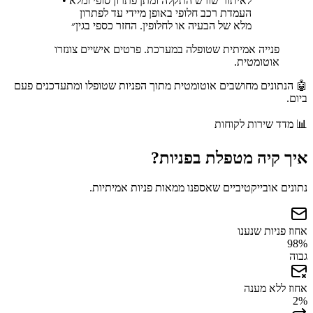
לאיתור שורש התקלה ומתן פתרון סופי ומלא •
העמדת רכב חלופי באופן מיידי עד לפתרון
מלא של הבעיה או לחלופין. החזר כספי בגין
״
פנייה אמיתית שטופלה במערכת. פרטים אישיים צונזרו
אוטומטית.
🤖 הנתונים מחושבים אוטומטית מתוך הפניות שטופלו ומתעדכנים פעם
ביום.
📊
מדד שירות לקוחות
איך
קיה
מטפלת בפניות?
נתונים אובייקטיביים שאספנו ממאות פניות אמיתיות.
אחוז פניות שנענו
98
%
גבוה
אחוז ללא מענה
2
%