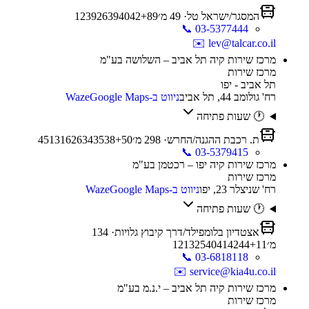
המסגר/ישראל טל
·
49
מ׳
89
+
42
40
39
26
9
3
2
1
📞
03-5377444
✉️
lev@talcar.co.il
מרכז שירות קיה תל אביב – השלושה בע"מ
מרכז שירות
תל אביב - יפו
רח' גולומב 44, תל אביב
ניווט ב-Waze
Google Maps
🕐 שעות פתיחה
ת. רכבת ההגנה/החרש
·
298
מ׳
50
+
38
35
34
26
16
13
5
4
📞
03-5379415
מרכז שירות קיה יפו – רכטמן בע"מ
מרכז שירות
רח' שניצלר 23, יפו
ניווט ב-Waze
Google Maps
🕐 שעות פתיחה
אצטדיון בלומפילד/דרך קיבוץ גלויות
·
134
מ׳
11
+
44
42
41
40
25
13
2
1
📞
03-6818118
✉️
service@kia4u.co.il
מרכז שירות קיה תל אביב – י.נ.מ בע"מ
מרכז שירות