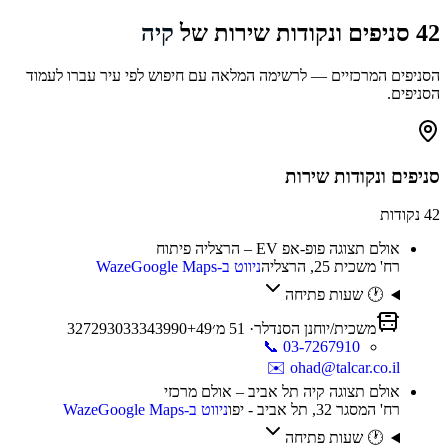
42
סניפים ונקודות שירות של
קיה
הסניפים המרכזיים — לרשימה המלאה עם חיפוש לפי עיר עברו לעמוד
הסניפים.
סניפים ונקודות שירות
42
נקודות
אולם תצוגה פופ-אפ EV – הרצליה פיתוח
רח' משכית 25, הרצליה
ניווט ב-Waze
Google Maps
🕐 שעות פתיחה
משכית/יוחנן הסנדלר
·
51
מ׳
49
+
90
39
34
33
30
29
27
3
📞
03-7267910
✉️
ohad@talcar.co.il
אולם תצוגה קיה תל אביב – אולם מרכזי
רח' המסגר 32, תל אביב - יפו
ניווט ב-Waze
Google Maps
🕐 שעות פתיחה