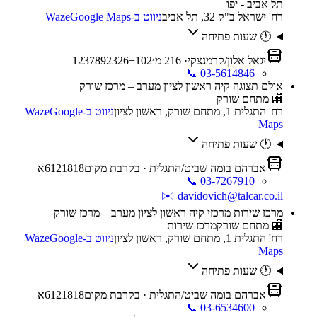
תל אביב - יפו
רח' ישראל ב"ק 32, תל אביב
ניווט ב-Waze
Google Maps
🕐 שעות פתיחה
יגאל אלון/קרמנצקי
·
216
מ׳
102
+
26
23
9
8
7
3
2
1
📞
03-5614846
אולם תצוגה קיה ראשון לציון מערב – מרכז שורק
🏬
מתחם שורק
רח' התגלית 1, מתחם שורק, ראשון לציון
ניווט ב-Waze
Google
Maps
🕐 שעות פתיחה
אברהם בומה שביט/התגלית
· בקרבת מקום
18א
18
12
6
📞
03-7267910
✉️
davidovich@talcar.co.il
מרכז שירות מרכזי קיה ראשון לציון מערב – מרכז שורק
🏬
מתחם שורק
מרכז שירות
רח' התגלית 1, מתחם שורק, ראשון לציון
ניווט ב-Waze
Google
Maps
🕐 שעות פתיחה
אברהם בומה שביט/התגלית
· בקרבת מקום
18א
18
12
6
📞
03-6534600