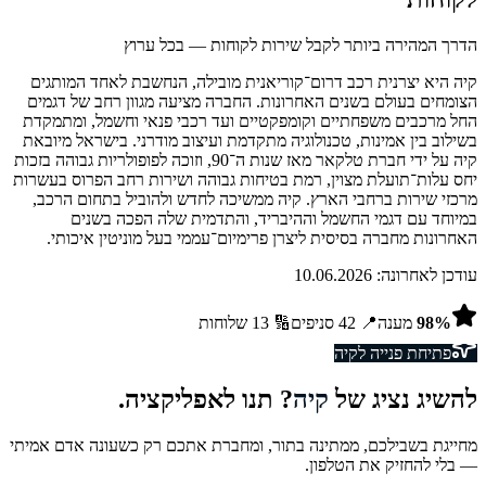
הדרך המהירה ביותר לקבל שירות לקוחות — בכל ערוץ
קיה היא יצרנית רכב דרום־קוריאנית מובילה, הנחשבת לאחד המותגים
הצומחים בעולם בשנים האחרונות. החברה מציעה מגוון רחב של דגמים
החל מרכבים משפחתיים וקומפקטיים ועד רכבי פנאי וחשמל, ומתמקדת
בשילוב בין אמינות, טכנולוגיה מתקדמת ועיצוב מודרני. בישראל מיובאת
קיה על ידי חברת טלקאר מאז שנות ה־90, וזוכה לפופולריות גבוהה בזכות
יחס עלות־תועלת מצוין, רמת בטיחות גבוהה ושירות רחב הפרוס בעשרות
מרכזי שירות ברחבי הארץ. קיה ממשיכה לחדש ולהוביל בתחום הרכב,
במיוחד עם דגמי החשמל וההיבריד, והתדמית שלה הפכה בשנים
האחרונות מחברה בסיסית ליצרן פרימיום־עממי בעל מוניטין איכותי.
עודכן לאחרונה:
10.06.2026
%
98
מענה
📍
42
סניפים
🔢
13
שלוחות
פתיחת פנייה ל
קיה
להשיג נציג של
קיה
? תנו לאפליקציה.
מחייגת בשבילכם, ממתינה בתור, ומחברת אתכם רק כשעונה אדם אמיתי
— בלי להחזיק את הטלפון.