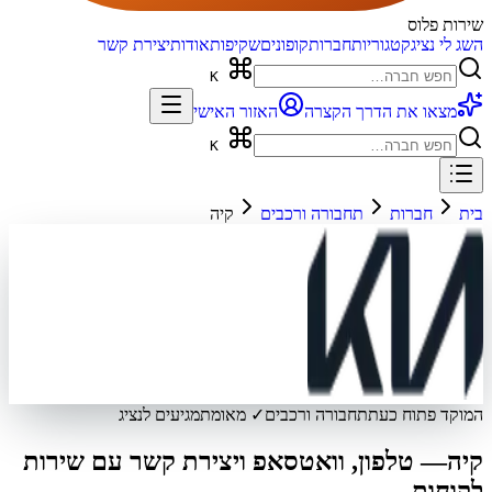
שירות פלוס
השג לי נציג
קטגוריות
חברות
קופונים
שקיפות
אודות
יצירת קשר
K
מצאו את הדרך הקצרה
האזור האישי
K
בית
חברות
תחבורה ורכבים
קיה
המוקד פתוח כעת
תחבורה ורכבים
✓ מאומת
מגיעים לנציג
קיה
— טלפון, וואטסאפ ויצירת קשר עם שירות
לקוחות