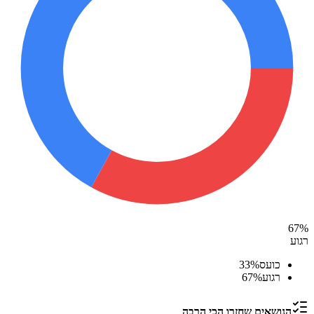
67
%
רגוע
כועס
%
33
רגוע
%
67
הנושאים שחזרו הכי הרבה