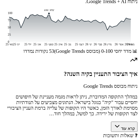
ניתוח Google Trends + AI.
שיא:
100
100
75
50
25
0
מאי 26
מאי 26
אפר׳ 26
מרץ 26
פבר׳ 26
ינו׳ 26
דצמ׳ 25
נוב׳ 25
אוק׳ 25
ספט׳ 25
אוג׳ 25
יולי 25
יוני 25
מאי 25
📊 מדד יחסי 0-100 (מבוסס Google Trends)
53
נקודות נמדדו
איך הציבור התעניין ב
קיה
השנה?
ניתוח מבוסס Google Trends
במהלך התקופה המדוברת, ניתן לראות מגמה מעניינת של חיפושים
יחסיים עבור "קיה" בגוגל בישראל. הנתונים מצביעים על תנודתיות
מסוימת לאורך הזמן, כאשר היו תקופות של עלייה ברמת העניין הציבורי
לצד תקופות של ירידה. כך למשל, במהלך חוד…
קרא עוד
❓
שאלות ותשובות