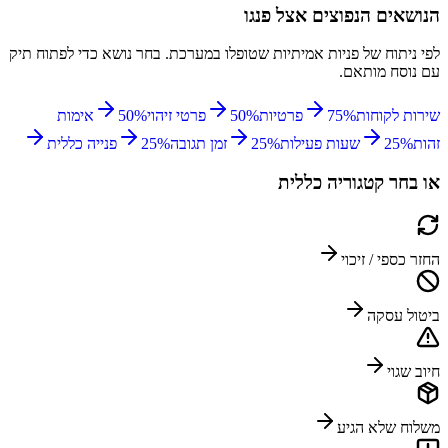
הנושאים הנפוצים אצל
פנגו
לפי ניתוח של פניות אמיתיות שטופלו במערכת. בחר נושא כדי לפתוח תיק
עם נוסח מותאם.
שירות לקוחות
%
75
פרטיות
%
50
פרטי זיהוי
%
50
אימות
זהות
%
25
שעות פעילות
%
25
זמן תגובה
%
25
פנייה כללית
או בחר קטגוריה כללית
החזר כספי / זיכוי
ביטול עסקה
חיוב שגוי
משלוח שלא הגיע