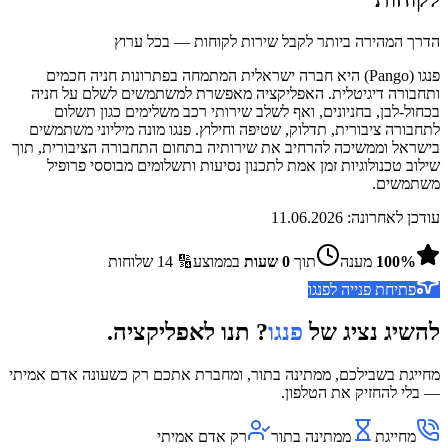
הדרך המהירה ביותר לקבל שירות לקוחות — בכל ערוץ
פנגו (Pango) היא חברה ישראלית המתמחה בפתרונות חניה חכמים
ותחבורה דיגיטלית. האפליקציה מאפשרת למשתמשים לשלם על חניה
בכחול-לבן, בחניונים, ואף לשלב שירותי רכב משלימים כגון תשלום
לתחבורה ציבורית, תדלוק, שטיפה וחילוץ. פנגו מונה מיליוני משתמשים
בישראל וממשיכה להרחיב את שירותיה בתחום התחבורה הציבורית, תוך
שילוב טכנולוגיות זמן אמת לתכנון נסיעות ותשלומים מבוססי פרופיל
משתמשים.
עודכן לאחרונה:
11.06.2026
%
100
מענה
תוך
0
שעות
בממוצע
🔢
14
שלוחות
פתיחת פנייה ל
פנגו
להשיג נציג של
פנגו
? תנו לאפליקציה.
מחייגת בשבילכם, ממתינה בתור, ומחברת אתכם רק כשעונה אדם אמיתי
— בלי להחזיק את הטלפון.
מחייגת
ממתינה בתור
רק אדם אמיתי