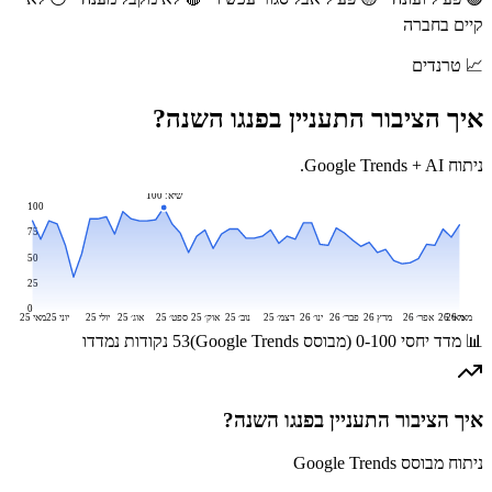
קיים בחברה
📈
טרנדים
איך הציבור התעניין ב
פנגו
השנה?
ניתוח Google Trends + AI.
שיא:
100
100
75
50
25
0
מאי 26
מאי 26
אפר׳ 26
מרץ 26
פבר׳ 26
ינו׳ 26
דצמ׳ 25
נוב׳ 25
אוק׳ 25
ספט׳ 25
אוג׳ 25
יולי 25
יוני 25
מאי 25
📊 מדד יחסי 0-100 (מבוסס Google Trends)
53
נקודות נמדדו
איך הציבור התעניין ב
פנגו
השנה?
ניתוח מבוסס Google Trends