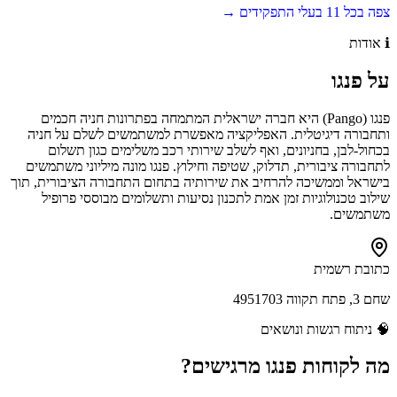
צפה בכל
11
בעלי התפקידים →
ℹ️
אודות
על
פנגו
פנגו (Pango) היא חברה ישראלית המתמחה בפתרונות חניה חכמים
ותחבורה דיגיטלית. האפליקציה מאפשרת למשתמשים לשלם על חניה
בכחול-לבן, בחניונים, ואף לשלב שירותי רכב משלימים כגון תשלום
לתחבורה ציבורית, תדלוק, שטיפה וחילוץ. פנגו מונה מיליוני משתמשים
בישראל וממשיכה להרחיב את שירותיה בתחום התחבורה הציבורית, תוך
שילוב טכנולוגיות זמן אמת לתכנון נסיעות ותשלומים מבוססי פרופיל
משתמשים.
כתובת רשמית
שחם 3, פתח תקווה 4951703
🧠
ניתוח רגשות ונושאים
מה לקוחות
פנגו
מרגישים?