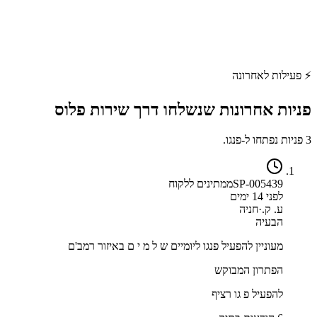
⚡
פעילות לאחרונה
פניות אחרונות שנשלחו דרך
שירות פלוס
3 פניות נפתחו ל-פנגו.
SP-005439
ממתינים ללקוח
לפני 14 ימים
ע. ק.
·
חניה
הבעיה
מעוניין להפעיל פנגו ליומיים ש ל מ י ם באיזור רמב'ם
הפתרון המבוקש
להפעיל פ גו רציף