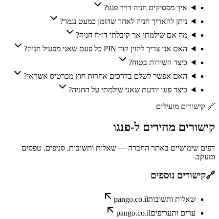
איך מפסיקים חניה דרך פנגו?
ניתן להאריך חניה לאחר שהזמן כמעט נגמר?
מה אם שילמתי אך קיבלתי דו״ח חניה?
האם אני צריך להזין קוד PIN כל פעם שאני מפעיל חניה?
כיצד השירות בטוח?
האם אפשר לשלם בדרכים אחרות חוץ מכרטיס אשראי?
כיצד פנגו יודעת שאני שילמתי על החניה?
🔗
קישורים מועילים
קישורים
מהירים
ל-
פנגו
דפים שימושיים באתר החברה — שאלות ותשובות, סניפים, טפסים
ומעקב.
🔗
קישורים נוספים
שאלות ותשובות
pango.co.il
ערים ותעריפים
pango.co.il