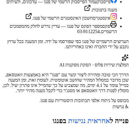
פייסבוק
עמוד הפייסבוק הרשמי של פנגו — עדכונים, ולעיתים
מענה בתגובות.
אינסטגרם
חשבון האינסטגרם הרשמי של פנגו.
פקס
מספר הפקס של פנגו — עדיין נדרש לחלק מהמסמכים
הרשמיים.
03-9112254
הערוצים הרשמיים של
פנגו
כפי שפורסמו על ידה. זמן המענה בכל ערוץ
נקבע על ידי החברה ואינו באחריותנו.
המלצת שירות פלוס · הסקת מסקנות AI
הדרך הכי טובה ומהירה ליצור קשר עם "פנגו" היא באמצעות וואטסאפ,
שכן מדובר במסלול המהיר שחושב אוטומטית. לעומת זאת, זמן המענה
במייל עומד על 4.1 ימים, מה שמצביע על כך שהמייל אינו פתרון יעיל. לכן,
מומלץ לפנות דרך וואטסאפ או מסנג'ר כדי לקבל מענה מהיר יותר.
מבוסס על ניתוח אלפי תכתובות היסטוריות עם
פנגו
.
♿
נגישות
פנייה ל
אחראית נגישות
ב
פנגו