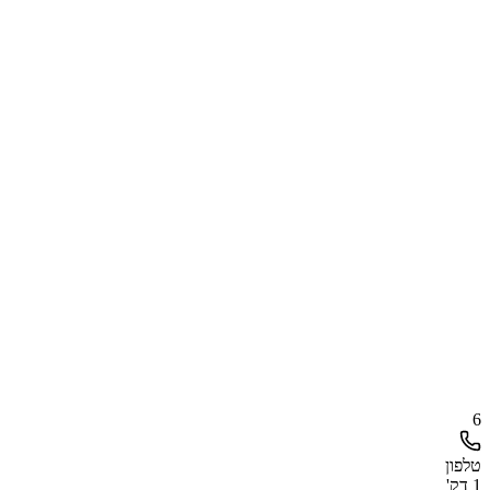
6
טלפון
1 דק'