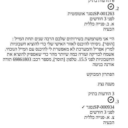
6 הודעות בתיק
SP-001263
נסגר אוטומטית
לפני 3 חודשים
א. ב.
·
פנייה כללית
הבעיה
היי אני משתמשת בשירותים שלכם הרבה שנים תחת המייל :
[הוסר]. ניסיתי להיכנס לאזור האישי שלי כדי להוציא חשבוניות
למרץ אפריל והמערכת לא מאפשרת לי להיכנס עם המייל הנוכחי.
אשמח לבדיקה ועזרה כמה שיותר מהר כדי שאספיק להוציא את
החשבוניות לפני 15.5. טלפון: [הוסר], מספר רכב: 69861803 תודה
אורנה בניטה
הפתרון המבוקש
מענה נציג
3 הודעות בתיק
SP-000934
נסגר ✓
לפני 3 חודשים
צ. א.
·
פנייה כללית
הבעיה