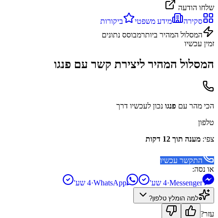
שלחו הודעה
סקירה
מידע משפטי
ביקורות
המסלול המהיר ביותר
מבוסס נתונים
זמין עכשיו
המסלול המהיר ליצירת קשר עם
פנגו
הכי מהר עם
פנגו
נכון לעכשיו דרך
טלפון
צפי:
מענה תוך 12 דקות
התקשר עכשיו
או נסה:
Messenger
·
4 שע'
WhatsApp
·
4 שע'
למה הומלץ
טלפון
?
עזר?