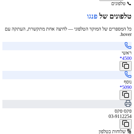
📞
טלפונים
טלפונים של
פנגו
כל המספרים של המוקד הטלפוני — לחיצה אחת מתקשרת, העתקה עם
hover.
ראשי
*4500
נוסף
*5090
פקס
·
פקס
03-9112254
🔢
שלוחות בטלפון