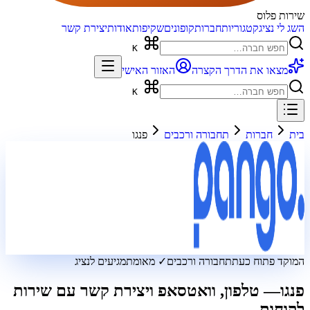
שירות פלוס
השג לי נציג
קטגוריות
חברות
קופונים
שקיפות
אודות
יצירת קשר
K
מצאו את הדרך הקצרה
האזור האישי
K
בית
חברות
תחבורה ורכבים
פנגו
המוקד פתוח כעת
תחבורה ורכבים
✓ מאומת
מגיעים לנציג
פנגו
— טלפון, וואטסאפ ויצירת קשר עם שירות
לקוחות