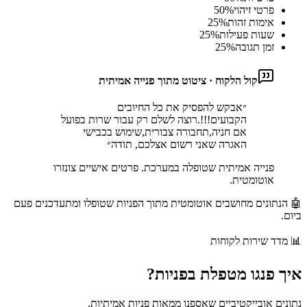
פרטי זיהוי
%
50
אימות זהות
%
25
שעות פעילות
%
25
זמן תגובה
%
25
קול הלקוח · ציטוט מתוך פנייה אמיתית
״
אבקש להפסיק את כל החיובים
הקבועים!!!.רוצה לשלם רק עבור שרות בפועל
אם חניה,תחבורה צבורית,שימוש בכבישי
האגרה שאני רשום אצלכם, תודה
״
פנייה אמיתית שטופלה במערכת. פרטים אישיים צונזרו
אוטומטית.
🤖 הנתונים מחושבים אוטומטית מתוך הפניות שטופלו ומתעדכנים פעם
ביום.
📊
מדד שירות לקוחות
איך
פנגו
מטפלת בפניות?
נתונים אובייקטיביים שאספנו ממאות פניות אמיתיות.