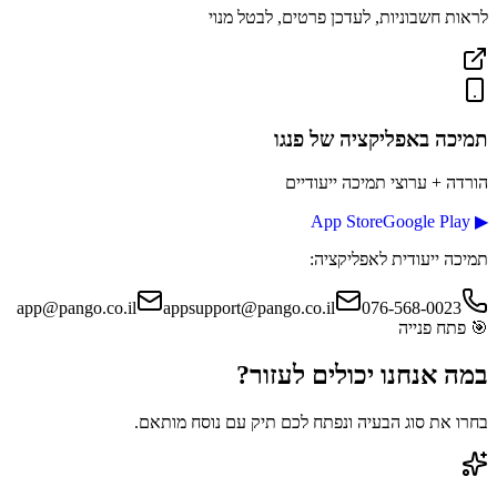
לראות חשבוניות, לעדכן פרטים, לבטל מנוי
תמיכה באפליקציה
של פנגו
הורדה + ערוצי תמיכה ייעודיים
App Store
Google Play
▶
תמיכה ייעודית לאפליקציה:
app@pango.co.il
appsupport@pango.co.il
076-568-0023
🎯
פתח פנייה
במה אנחנו יכולים
לעזור?
בחרו את סוג הבעיה ונפתח לכם תיק עם נוסח מותאם.