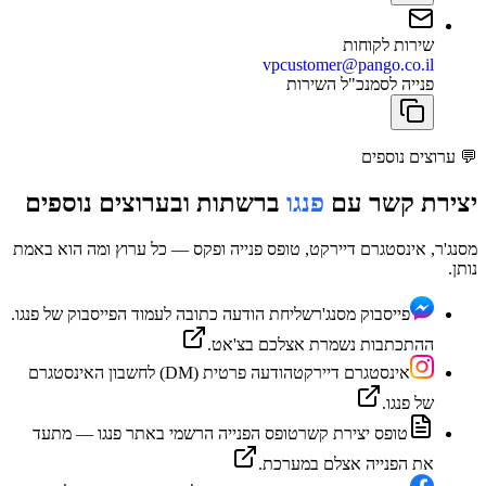
שירות לקוחות
vpcustomer@pango.co.il
פנייה לסמנכ"ל השירות
💬
ערוצים נוספים
יצירת קשר עם
פנגו
ברשתות ובערוצים נוספים
מסנג'ר, אינסטגרם דיירקט, טופס פנייה ופקס — כל ערוץ ומה הוא באמת
נותן.
פייסבוק מסנג'ר
שליחת הודעה כתובה לעמוד הפייסבוק של פנגו.
ההתכתבות נשמרת אצלכם בצ'אט.
אינסטגרם דיירקט
הודעה פרטית (DM) לחשבון האינסטגרם
של פנגו.
טופס יצירת קשר
טופס הפנייה הרשמי באתר פנגו — מתעד
את הפנייה אצלם במערכת.