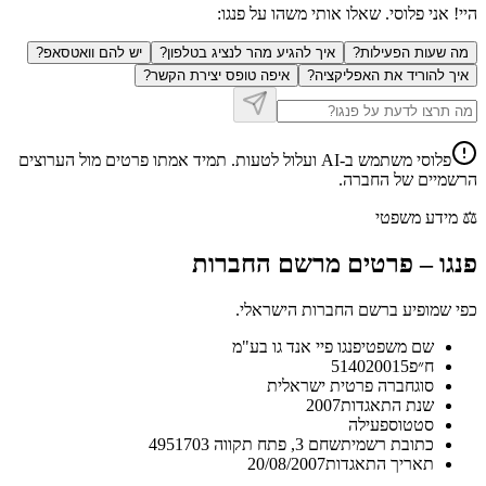
היי! אני פלוסי. שאלו אותי משהו על
פנגו
:
מה שעות הפעילות?
איך להגיע מהר לנציג בטלפון?
יש להם וואטסאפ?
איך להוריד את האפליקציה?
איפה טופס יצירת הקשר?
פלוסי משתמש ב-AI ועלול לטעות. תמיד אמתו פרטים מול הערוצים
הרשמיים של החברה.
⚖️
מידע משפטי
פנגו
–
פרטים מרשם החברות
כפי שמופיע ברשם החברות הישראלי.
שם משפטי
פנגו פיי אנד גו בע"מ
ח״פ
514020015
סוג
חברה פרטית ישראלית
שנת התאגדות
2007
סטטוס
פעילה
כתובת רשמית
שחם 3, פתח תקווה 4951703
תאריך התאגדות
20/08/2007