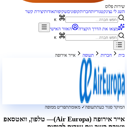
שירות פלוס
השג לי נציג
קטגוריות
חברות
קופונים
שקיפות
אודות
יצירת קשר
K
מצאו את הדרך הקצרה
האזור האישי
K
בית
חברות
תעופה
אייר אירופה
המוקד סגור כעת
תעופה
✓ מאומת
תפריט ממופה
אייר אירופה (Air Europa)
— טלפון, וואטסאפ
ויצירת קשר עם שירות לקוחות