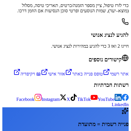
כדי לזרז טיפול, ציין מספר הזמנה/כרטיס, תאריכי טיסה, מסלול
(מוצא–יעד), שמות הנוסעים ופרטי סוכן הנסיעות אם הוזמן דרכו.
להגיע לנציג אנושי
חייגו 2 ואז 3 כדי להגיע במהירות לנציג אנושי.
קישורים נוספים
אתר רשמי
טופס פנייה באתר
אזור אישי
📖 ויקיפדיה
רשתות חברתיות
Facebook
Instagram
X
TikTok
YouTube
LinkedIn
פנייה רשמית = מתועדת