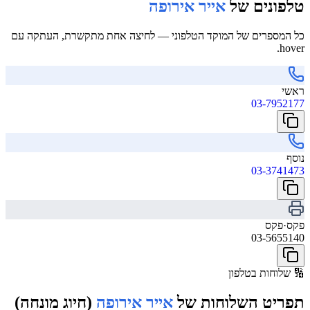
טלפונים של
אייר אירופה
כל המספרים של המוקד הטלפוני — לחיצה אחת מתקשרת, העתקה עם
hover.
ראשי
03-7952177
נוסף
03-3741473
פקס
·
פקס
03-5655140
🔢
שלוחות בטלפון
תפריט השלוחות של
אייר אירופה
(חיוג מונחה)