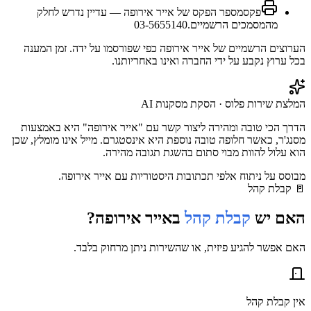
פקס
מספר הפקס של אייר אירופה — עדיין נדרש לחלק
מהמסמכים הרשמיים.
03-5655140
הערוצים הרשמיים של
אייר אירופה
כפי שפורסמו על ידה. זמן המענה
בכל ערוץ נקבע על ידי החברה ואינו באחריותנו.
המלצת שירות פלוס · הסקת מסקנות AI
הדרך הכי טובה ומהירה ליצור קשר עם "אייר אירופה" היא באמצעות
מסנג'ר, כאשר חלופה טובה נוספת היא אינסטגרם. מייל אינו מומלץ, שכן
הוא עלול להוות מבוי סתום בהשגת תגובה מהירה.
מבוסס על ניתוח אלפי תכתובות היסטוריות עם
אייר אירופה
.
🚪
קבלת קהל
האם יש
קבלת קהל
ב
אייר אירופה
?
האם אפשר להגיע פיזית, או שהשירות ניתן מרחוק בלבד.
אין קבלת קהל