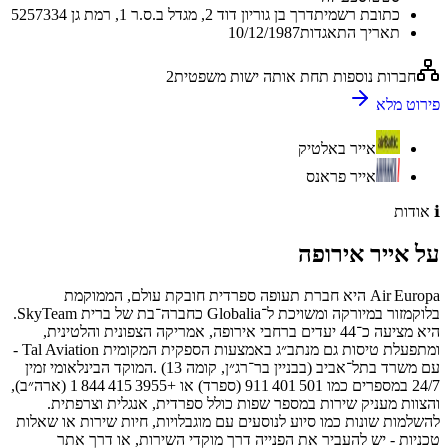
כתובת רשמית
דרך בן גוריון דוד 2, מגדל ב.ס.ר 1, רמת גן 5257334
תאריך התאגדות
10/12/1987
חברות נוספות תחת אותה ישות משפטית
2
פירוט מלא
אייר באלטיק
אייר פראנס
ℹ️
אודות
על
אייר אירופה
Air Europa היא חברת תעופה ספרדית חובקת עולם, הממוקמת
בלוקמזור במיורקה ומשויכת ל־Globalia כחברה־בת של ברית SkyTeam.
היא מציעה כ־44 יעדים ברחבי אירופה, אמריקה הצפונית והלטינית,
ומתפעלת טיסות גם מנתב״ג באמצעות הספקית המקומית Tal Aviation -
עם משרד בתל־אביב (בבניין בר־רג״ן, קומה 13) .המוקד הבינלאומי זמין
24/7 במספרים כמו 911 401 501 (ספרד) או +1 844 415 3955 (ארה״ב),
והצוות מעניק שירות במספר שפות כולל ספרדית, אנגלית וצרפתית.
להשלמות שונות כמו סיוע לנוסעים עם מוגבלויות, חיות שירות או שאלות
טכניות - יש להעביר את הפנייה דרך מוקדי השירות, או דרך אתר