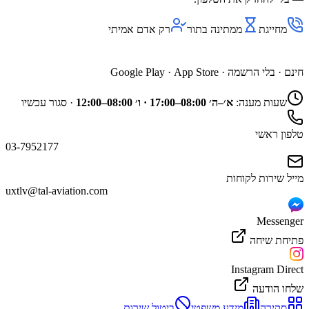
מחייגת
ממתינה בתור
רק אדם אמיתי
השג נציג דרך האפליקציה
חינם · בלי הרשמה ·
App Store
·
Google Play
שעות מענה:
א׳–ה׳ 08:00–17:00 · ו׳ 08:00–12:00
·
סגור עכשיו
טלפון ראשי
03-7952177
מייל שירות לקוחות
uxtlv@tal-aviation.com
Messenger
פתיחת שיחה
Instagram Direct
שלחו הודעה
סקירה
מידע משפטי
ביטול שירות