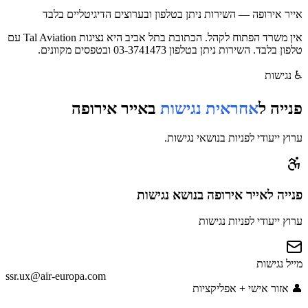
אייר אירופה — השירות ניתן בטלפון ובערוצים הדיגיטליים בלבד
אין משרד הפתוח לקהל. הכתובת בתל אביב היא נציגות Tal Aviation עם
טלפון בלבד. השירות ניתן בטלפון 03-3741473 ובטפסים מקוונים.
♿
נגישות
פנייה ל
אחראית נגישות
ב
אייר אירופה
ערוץ ייעודי לפניות בנושאי נגישות.
פנייה
לאייר אירופה
בנושא נגישות
ערוץ ייעודי לפניות נגישות
מייל נגישות
ssr.ux@air-europa.com
👤
אזור אישי + אפליקציות