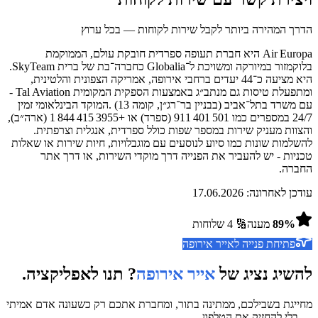
הדרך המהירה ביותר לקבל שירות לקוחות — בכל ערוץ
Air Europa היא חברת תעופה ספרדית חובקת עולם, הממוקמת
בלוקמזור במיורקה ומשויכת ל־Globalia כחברה־בת של ברית SkyTeam.
היא מציעה כ־44 יעדים ברחבי אירופה, אמריקה הצפונית והלטינית,
ומתפעלת טיסות גם מנתב״ג באמצעות הספקית המקומית Tal Aviation -
עם משרד בתל־אביב (בבניין בר־רג״ן, קומה 13) .המוקד הבינלאומי זמין
24/7 במספרים כמו 911 401 501 (ספרד) או +1 844 415 3955 (ארה״ב),
והצוות מעניק שירות במספר שפות כולל ספרדית, אנגלית וצרפתית.
להשלמות שונות כמו סיוע לנוסעים עם מוגבלויות, חיות שירות או שאלות
טכניות - יש להעביר את הפנייה דרך מוקדי השירות, או דרך אתר
החברה.
עודכן לאחרונה:
17.06.2026
%
89
מענה
🔢
4
שלוחות
פתיחת פנייה ל
אייר אירופה
להשיג נציג של
אייר אירופה
? תנו לאפליקציה.
מחייגת בשבילכם, ממתינה בתור, ומחברת אתכם רק כשעונה אדם אמיתי
— בלי להחזיק את הטלפון.