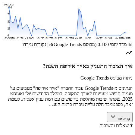
שיא:
100
100
75
50
25
0
ספט׳ 25
ספט׳ 25
אוג׳ 25
יולי 25
יוני 25
מאי 25
אפר׳ 25
מרץ 25
פבר׳ 25
ינו׳ 25
דצמ׳ 24
נוב׳ 24
אוק׳ 24
ספט׳ 24
📊 מדד יחסי 0-100 (מבוסס Google Trends)
53
נקודות נמדדו
איך הציבור התעניין ב
אייר אירופה
השנה?
ניתוח מבוסס Google Trends
הנתונים מ-Google Trends עבור החברה "אייר אירופה" מצביעים על
מגמות חיפוש מעניינות לאורך התקופה. במהלך החודשים יולי ואוגוסט
2025, נצפתה יציבות מוחלטת בחיפושים עם רמת עניין אפסית. לעומת
זאת, בספטמבר חלה עלייה ניכרת ברמת הענ…
קרא עוד
❓
שאלות ותשובות