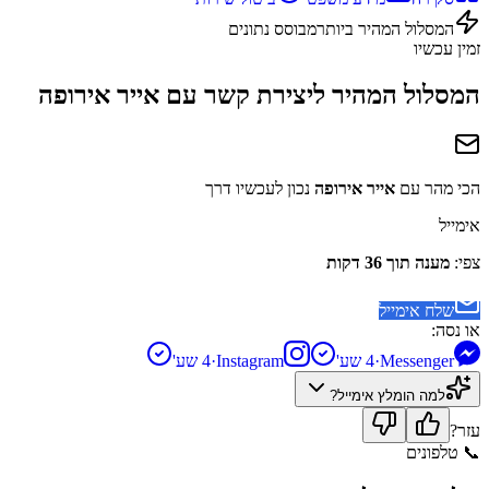
המסלול המהיר ביותר
מבוסס נתונים
זמין עכשיו
המסלול המהיר ליצירת קשר עם
אייר אירופה
הכי מהר עם
אייר אירופה
נכון לעכשיו דרך
אימייל
צפי:
מענה תוך 36 דקות
שלח אימייל
או נסה:
Messenger
·
4 שע'
Instagram
·
4 שע'
למה הומלץ
אימייל
?
עזר?
📞
טלפונים