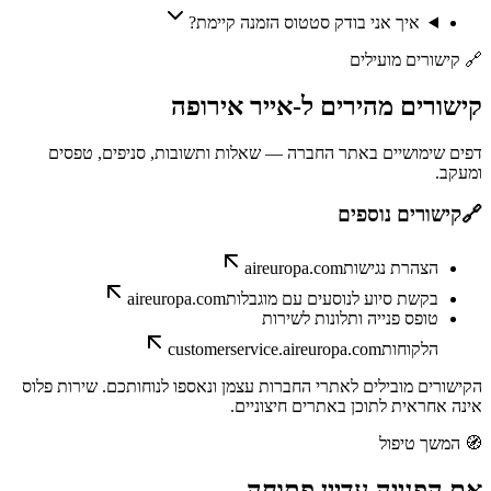
איך אני בודק סטטוס הזמנה קיימת?
🔗
קישורים מועילים
קישורים
מהירים
ל-
אייר אירופה
דפים שימושיים באתר החברה — שאלות ותשובות, סניפים, טפסים
ומעקב.
🔗
קישורים נוספים
הצהרת נגישות
aireuropa.com
בקשת סיוע לנוסעים עם מוגבלות
aireuropa.com
טופס פנייה ותלונות לשירות
הלקוחות
customerservice.aireuropa.com
הקישורים מובילים לאתרי החברות עצמן ונאספו לנוחותכם. שירות פלוס
אינה אחראית לתוכן באתרים חיצוניים.
🧭
המשך טיפול
אם הפנייה
עדיין פתוחה