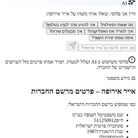
AI
היי! אני פלוסי. שאלו אותי משהו על
אייר אירופה
:
מה שעות הפעילות?
איך להגיע מהר לנציג בטלפון?
איך להוריד את האפליקציה?
איך מבטלים שירות?
איפה טופס יצירת הקשר?
פלוסי משתמש ב-AI ועלול לטעות. תמיד אמתו פרטים מול הערוצים
הרשמיים של החברה.
⚖️
מידע משפטי
אייר אירופה
–
פרטים מרשם החברות
כפי שמופיע ברשם החברות הישראלי.
שם משפטי
טל תעופה בע"מ
ח״פ
511250912
סוג
חברה פרטית ישראלית
שנת התאגדות
1987
סטטוס
פעילה