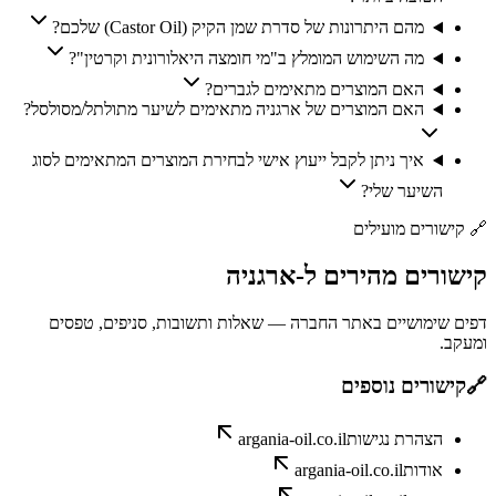
מהם היתרונות של סדרת שמן הקיק (Castor Oil) שלכם?
מה השימוש המומלץ ב"מי חומצה היאלורונית וקרטין"?
האם המוצרים מתאימים לגברים?
האם המוצרים של ארגניה מתאימים לשיער מתולתל/מסולסל?
איך ניתן לקבל ייעוץ אישי לבחירת המוצרים המתאימים לסוג
השיער שלי?
🔗
קישורים מועילים
קישורים
מהירים
ל-
ארגניה
דפים שימושיים באתר החברה — שאלות ותשובות, סניפים, טפסים
ומעקב.
🔗
קישורים נוספים
הצהרת נגישות
argania-oil.co.il
אודות
argania-oil.co.il