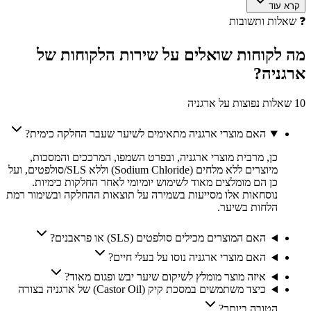
קרא עוד
❓
שאלות ותשובות
מה לקוחות
שואלים
על שירות הלקוחות של
ארגניה
?
10 שאלות נפוצות על ארגניה
האם מוצרי ארגניה מתאימים לשיער שעבר החלקה כימית?
כן, מרבית מוצרי ארגניה, ובפרט השמפו, המרככים והמסכות,
מיוצרים ללא מלחים (Sodium Chloride) וללא SLS/סולפטים, ועל
כן הם מומלצים מאוד לשימוש יומיומי לאחר החלקות כימיות.
נוסחאות אלו מסייעות בשמירה על תוצאות ההחלקה ובשימור רמת
הלחות בשיער.
האם המוצרים מכילים סולפטים (SLS) או פראבנים?
האם מוצרי ארגניה נוסו על בעלי חיים?
איזה מוצר מומלץ לשיקום שיער יבש ופגום מאוד?
כיצד משתמשים במסכת קיק (Castor Oil) של ארגניה בצורה
הטובה ביותר?