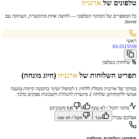
טלפונים של
ארגניה
כל המספרים של המוקד הטלפוני — לחיצה אחת מתקשרת, העתקה עם
hover.
ראשי
03-5515559
🔢
שלוחות בטלפון
תפריט השלוחות של
ארגניה
(חיוג מונחה)
במוקד של ארגניה מומלץ ללחוץ 1 לטיפול ושינוי בהזמנה קיימת (מענה
אנושי ללקוחות); שלוחה 2 מיועדת להנהלת חשבונות ספקים בלבד.
מוקד תקול / לא עונה
0
6
(
6
משוב
ים
)
אצלכם עבד?
עבד
תקול / לא עונה
תפריט שלוחות בטלפון