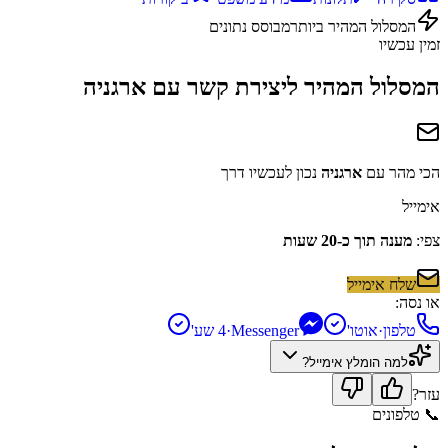
המסלול המהיר ביותר
מבוסס נתונים
זמין עכשיו
המסלול המהיר ליצירת קשר עם
ארגניה
הכי מהר עם
ארגניה
נכון לעכשיו דרך
אימייל
צפי:
מענה תוך כ-20 שעות
שלח אימייל
או נסה:
טלפון
·
אוטו'
Messenger
·
4 שע'
למה הומלץ
אימייל
?
עזר?
📞
טלפונים