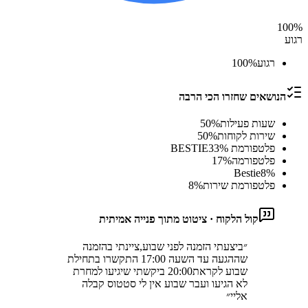
100
%
רגוע
רגוע
%
100
הנושאים שחזרו הכי הרבה
שעות פעילות
%
50
שירות לקוחות
%
50
פלטפורמת BESTIE
%
33
פלטפורמה
%
17
Bestie
8
%
פלטפורמת שירות
%
8
קול הלקוח · ציטוט מתוך פנייה אמיתית
״
ביצעתי הזמנה לפני שבוע,ציינתי בהזמנה
שההגעה עד השעה 17:00 התקשרו בתחילת
שבוע לקראת20:00 ביקשתי שיגיעו למחרת
לא הגיעו ועבר שבוע אין לי סטטוס קבלה
אליי
״