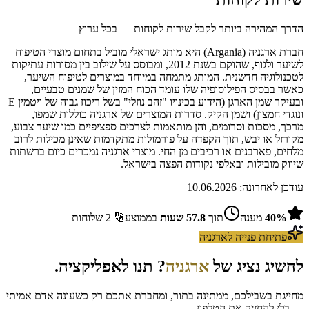
הדרך המהירה ביותר לקבל שירות לקוחות — בכל ערוץ
חברת ארגניה (Argania) היא מותג ישראלי מוביל בתחום מוצרי הטיפוח
לשיער ולגוף, שהוקם בשנת 2012, ומבוסס על שילוב בין מסורות עתיקות
לטכנולוגיה חדשנית. המותג מתמחה במיוחד במוצרים לטיפוח השיער,
כאשר בבסיס הפילוסופיה שלו עומד הכוח המזין של שמנים טבעיים,
ובעיקר שמן הארגן (הידוע בכינויו "זהב נוזלי" בשל ריכוז גבוה של ויטמין E
ונוגדי חמצון) ושמן הקיק. סדרות המוצרים של ארגניה כוללות שמפו,
מרכך, מסכות וסרומים, והן מותאמות לצרכים ספציפיים כמו שיער צבוע,
מקורזל או יבש, תוך הקפדה על פורמולות מתקדמות שאינן מכילות לרוב
מלחים, פארבנים או רכיבים מן החי. מוצרי ארגניה נמכרים כיום ברשתות
שיווק מובילות ובאלפי נקודות הפצה בישראל.
עודכן לאחרונה:
10.06.2026
%
40
מענה
תוך
57.8
שעות
בממוצע
🔢
2
שלוחות
פתיחת פנייה ל
ארגניה
להשיג נציג של
ארגניה
? תנו לאפליקציה.
מחייגת בשבילכם, ממתינה בתור, ומחברת אתכם רק כשעונה אדם אמיתי
— בלי להחזיק את הטלפון.