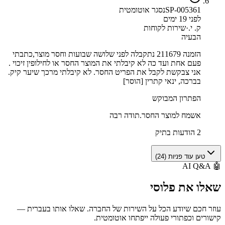
SP-005361
נסגר אוטומטית
לפני 19 ימים
ק. י.
·
שירות לקוחות
הבעיה
הזמנה 211679 נתקבלה לפני שלושה שבועות וחסר מוצר,כתבתי
פעם אחת ועד כה לא קיבלתי את המוצר החסר או לחילופין זיכוי .
אני צבקשת לקבל את הפריט החסר. לא קיבלתי מרכך שיער קיק.
בברכה, ינאי קתרין [הוסר]
הפתרון המבוקש
אשמח למוצר החסר.תודה רבה
2 הודעות בתיק
טען עוד פניות (
24
)
AI Q&A
🤖
שאלו את
פלוסי
עוזר חכם שיודע הכל על השירות של החברה. שאלו אותו בעברית —
קישורים וכפתורי פעולה ייפתחו אוטומטית.