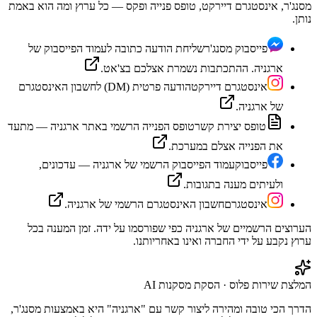
מסנג'ר, אינסטגרם דיירקט, טופס פנייה ופקס — כל ערוץ ומה הוא באמת
נותן.
פייסבוק מסנג'ר
שליחת הודעה כתובה לעמוד הפייסבוק של
ארגניה. ההתכתבות נשמרת אצלכם בצ'אט.
אינסטגרם דיירקט
הודעה פרטית (DM) לחשבון האינסטגרם
של ארגניה.
טופס יצירת קשר
טופס הפנייה הרשמי באתר ארגניה — מתעד
את הפנייה אצלם במערכת.
פייסבוק
עמוד הפייסבוק הרשמי של ארגניה — עדכונים,
ולעיתים מענה בתגובות.
אינסטגרם
חשבון האינסטגרם הרשמי של ארגניה.
הערוצים הרשמיים של
ארגניה
כפי שפורסמו על ידה. זמן המענה בכל
ערוץ נקבע על ידי החברה ואינו באחריותנו.
המלצת שירות פלוס · הסקת מסקנות AI
הדרך הכי טובה ומהירה ליצור קשר עם "ארגניה" היא באמצעות מסנג'ר,