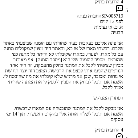
4 הודעות בתיק
SP-005719
החברה ענתה
לפני 12 ימים
א. כ.
·
אי נעימות
הבעיה
אני פונה אליכם בעקבות בעיה שחוויתי עם הזמנה שביצעתי באתר
שלכם. רכשתי מארז של טו בא, ובאתר היה מצוין שמקבלים מתנה
עם כל מארז. לצערי, במארז שקיבלתי לא הייתה כל מתנה כפי
שהובטח. מספר ההזמנה שלי הוא [מספר הזמנה]. אני מאוכזב
מכיוון שציפיתי לקבל את המתנה כחלק מהעסקה, וזה היה אחד
הגורמים שהניעו אותי לבצע את הרכישה. המצב הזה יוצר תחושת
אי נוחות ואכזבה, שכן אני מרגיש שלא קיבלתי את מה שהובטח לי.
אשמח אם תוכלו לבדוק את העניין ולספק לי את המתנה שהייתי
אמור לקבל.
הפתרון המבוקש
אני מבקש לקבל את המתנה שהובטחה עם המארז שרכשתי.
אשמח אם תוכלו לשלוח אותה אליי בהקדם האפשרי, תוך 14 ימי
עסקים.
4 הודעות בתיק