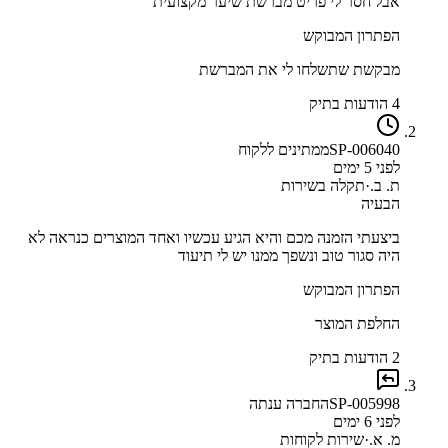
אבל חסר לי פריט מברשת שיער מקצועית
הפתרון המבוקש
מבקשת שתשלחו לי את המברשת
4 הודעות בתיק
SP-006040
ממתינים ללקוח
לפני 5 ימים
ת. ב.
·
תקלה בשירות
הבעיה
ביצעתי הזמנה מכם והיא הגיע עכשיו ואחד המוצרים כנראה לא
היה סגור טוב ונשפך ממנו יש לי תיעוד
הפתרון המבוקש
החלפת המוצר
2 הודעות בתיק
SP-005998
החברה ענתה
לפני 6 ימים
מ. א.
·
שירות לקוחות