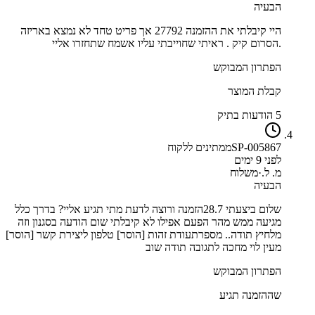
הבעיה
היי קיבלתי את ההזמנה 27792 אך פריט טחד לא נמצא באריזה
.הסרום קיק . ראיתי שחוייבתי עליו אשמח שתחזרו אליי
הפתרון המבוקש
קבלת המוצר
5 הודעות בתיק
SP-005867
ממתינים ללקוח
לפני 9 ימים
מ. ל.
·
משלוח
הבעיה
שלום ביצעתי 28.7הזמנה ורוצה לדעת מתי תגיע אליי? בדרך כלל
מגיעה ממש מהר הפעם אפילו לא קיבלתי שום הודעה בסגנון וזה
מלחיץ תודה.. מספרתעודת זהות [הוסר] טלפון ליצירת קשר [הוסר]
מעין לוי מחכה לתגובה תודה שוב
הפתרון המבוקש
שההזמנה תגיע