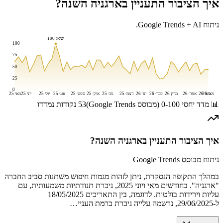
איך הציבור התעניין ב
ארגניה
השנה?
ניתוח Google Trends + AI.
שיא:
100
100
75
50
25
0
מאי 26
מאי 26
אפר׳ 26
מרץ 26
פבר׳ 26
ינו׳ 26
דצמ׳ 25
נוב׳ 25
אוק׳ 25
ספט׳ 25
אוג׳ 25
יולי 25
יוני 25
מאי 25
📊 מדד יחסי 0-100 (מבוסס Google Trends)
53
נקודות נמדדו
איך הציבור התעניין ב
ארגניה
השנה?
ניתוח מבוסס Google Trends
במהלך התקופה הנסקרת, ניתן לזהות מגמות חיפוש משתנות סביב החברה
"ארגניה". בחודשים מאי ויוני 2025, ניכרת תנודתיות משמעותית, עם
עליות וירידות בולטות. לדוגמה, בין התאריכים 18/05/2025
ל-29/06/2025, נרשמה עלייה ניכרת ברמת העניי…