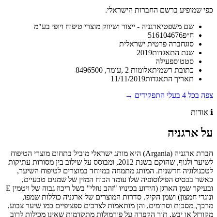
כפי שמופיע ברשם החברות הישראלי.
שם משפטי
ארגניה - ייצור ושיווק מוצרי טיפוח ויופי בע"מ
ח״פ
516104676
סוג
חברה פרטית ישראלית
שנת התאגדות
2019
סטטוס
פעילה
כתובת רשמית
אלומות 2 ,עומר, 8496500
תאריך התאגדות
11/11/2019
צפה בכל
4
בעלי התפקידים →
ℹ️
אודות
על
ארגניה
חברת ארגניה (Argania) היא מותג ישראלי מוביל בתחום מוצרי הטיפוח
לשיער ולגוף, שהוקם בשנת 2012, ומבוסס על שילוב בין מסורות עתיקות
לטכנולוגיה חדשנית. המותג מתמחה במיוחד במוצרים לטיפוח השיער,
כאשר בבסיס הפילוסופיה שלו עומד הכוח המזין של שמנים טבעיים,
ובעיקר שמן הארגן (הידוע בכינויו "זהב נוזלי" בשל ריכוז גבוה של ויטמין E
ונוגדי חמצון) ושמן הקיק. סדרות המוצרים של ארגניה כוללות שמפו,
מרכך, מסכות וסרומים, והן מותאמות לצרכים ספציפיים כמו שיער צבוע,
מקורזל או יבש, תוך הקפדה על פורמולות מתקדמות שאינן מכילות לרוב