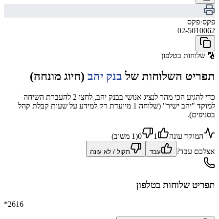
פקס
·
פקס
02-5010062
🔢
שלוחות בטלפון
תפריט השלוחות של
בנק יהב
(חיוג מונחה)
כדי להגיע הכי מהר לנציג אנושי בבנק יהב, לחצו 2 להעברת השיחה
למוקד "יהב ישיר" (שלוחה 1 מיועדת רק למידע על שעות קבלת קהל
בסניפים).
המוקד עונה
1
0
(
1
משוב
)
אצלכם עבד?
עבד
תקול / לא עונה
תפריט שלוחות בטלפון
*2616