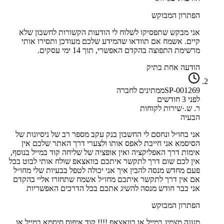
הפתרון המבוקש
אני מבקש שתפסיקו לשלוח לי הודעות הקשורות לחשבון שלא
קיים. אשמח אם תוודאו שהמידע שלכם מעודכן ותסירו אותי
מרשימת התפוצה בהקדם האפשרי, תוך 14 ימי עסקים.
הודעה אחת בתיק
SP-001269
ממתינים לחברה
לפני 3 חודשים
ר. ש.
·
שירות לקוחות
הבעיה
אני בחו״ל ונחסם לי החשבון בנק עקב מספר רב של ניסיונות של
הסיסמא אני חייבת לאפס אותו ולצערי דרך האתר שלכם אין
אימות דרך האפליקציה ואין אופציה של שליחה קוד במייל בנוסף,
אין לכם שום דרך לתקשר איתכם בוואצאפ שולח אותי לבוט בכל
פעם מחדש מנסה להבין איך אני יכולה לטפל בבעיות שלי מחו״ל
אם אין דרך לתקשר איתכם מחו״ל אשמח שתחזרו אליי בהקדם
אני כבר חודש מנסה להשיג אתכם בכל הדרכים האפשריות
הפתרון המבוקש
מענה מצמיג במייל או בוואצאפ !!!! קוד איפוס סיסמא במייל או