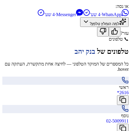
או נסה:
WhatsApp
·
4 שע'
Messenger
·
4 שע'
למה הומלץ
טלפון
?
עזר?
📞
טלפונים
טלפונים של
בנק יהב
כל המספרים של המוקד הטלפוני — לחיצה אחת מתקשרת, העתקה עם
hover.
ראשי
*2616
נוסף
02-5009911