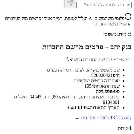
פלוסי משתמש ב-AI ועלול לטעות. תמיד אמתו פרטים מול הערוצים
הרשמיים של החברה.
⚖️
מידע משפטי
בנק יהב
–
פרטים מרשם החברות
כפי שמופיע ברשם החברות הישראלי.
שם משפטי
בנק יהב לעובדי המדינה בע"מ
ח״פ
520020421
סוג
חברה פרטית ישראלית
שנת התאגדות
1954
סטטוס
פעילה
כתובת רשמית
בית יהב, רח' ירמיהו 80, ת.ד. 34345 ירושלים
9134301
תאריך התאגדות
04/10/1954
צפה בכל
13
בעלי התפקידים →
ℹ️
אודות