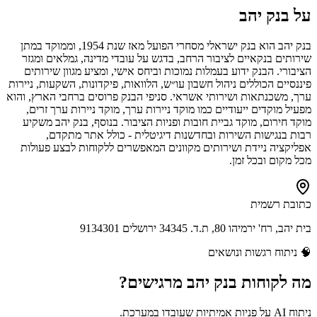
על
בנק יהב
בנק יהב הוא בנק ישראלי מסחרי הפועל מאז שנת 1954, וממוקד במתן
שירותים בנקאיים לציבור הרחב, בדגש על עובדי מדינה, גמלאים ומגזר
הציבורי. הבנק ידוע בעמלות נמוכות וביחס אישי, ומציע מגוון שירותים
פיננסיים הכוללים ניהול חשבון עו״ש, הלוואות, פיקדונות, השקעות, ניירות
ערך, משכנתאות ושירותי אשראי. סניפי הבנק פרוסים ברחבי הארץ, והוא
מפעיל מוקדים ייעודיים כמו מוקד ניירות ערך, מוקד ניירות ערך זרים,
מוקד חירום, מוקד גביית חובות ופניות הציבור. בנוסף, בנק יהב משקיע
רבות בנגישות השירות ובחדשנות דיגיטלית - כולל אתר מתקדם,
אפליקציה ניידת ושירותים מקוונים המאפשרים ללקוחות לבצע פעולות
מכל מקום ובכל זמן.
כתובת רשמית
בית יהב, רח' ירמיהו 80, ת.ד. 34345 ירושלים 9134301
🧠
ניתוח רגשות ונושאים
מה לקוחות
בנק יהב
מרגישים?
ניתוח AI על פניות אמיתיות שעובדו במערכת.