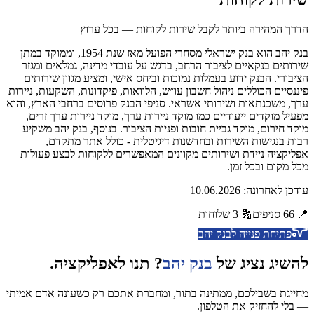
הדרך המהירה ביותר לקבל שירות לקוחות — בכל ערוץ
בנק יהב הוא בנק ישראלי מסחרי הפועל מאז שנת 1954, וממוקד במתן
שירותים בנקאיים לציבור הרחב, בדגש על עובדי מדינה, גמלאים ומגזר
הציבורי. הבנק ידוע בעמלות נמוכות וביחס אישי, ומציע מגוון שירותים
פיננסיים הכוללים ניהול חשבון עו״ש, הלוואות, פיקדונות, השקעות, ניירות
ערך, משכנתאות ושירותי אשראי. סניפי הבנק פרוסים ברחבי הארץ, והוא
מפעיל מוקדים ייעודיים כמו מוקד ניירות ערך, מוקד ניירות ערך זרים,
מוקד חירום, מוקד גביית חובות ופניות הציבור. בנוסף, בנק יהב משקיע
רבות בנגישות השירות ובחדשנות דיגיטלית - כולל אתר מתקדם,
אפליקציה ניידת ושירותים מקוונים המאפשרים ללקוחות לבצע פעולות
מכל מקום ובכל זמן.
עודכן לאחרונה:
10.06.2026
📍
66
סניפים
🔢
3
שלוחות
פתיחת פנייה ל
בנק יהב
להשיג נציג של
בנק יהב
? תנו לאפליקציה.
מחייגת בשבילכם, ממתינה בתור, ומחברת אתכם רק כשעונה אדם אמיתי
— בלי להחזיק את הטלפון.