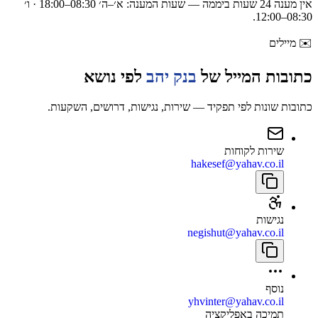
אין מענה 24 שעות ביממה — שעות המענה:
א׳–ה׳ 08:30–18:00 · ו׳
.
08:30–12:00
✉️
מיילים
כתובות המייל של
בנק יהב
לפי נושא
כתובות שונות לפי תפקיד — שירות, נגישות, דרושים, השקעות.
שירות לקוחות
hakesef@yahav.co.il
נגישות
negishut@yahav.co.il
נוסף
yhvinter@yahav.co.il
תמיכה באפליקציה