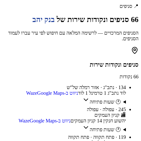
📍
סניפים
66
סניפים ונקודות שירות של
בנק יהב
הסניפים המרכזיים — לרשימה המלאה עם חיפוש לפי עיר עברו לעמוד
הסניפים.
סניפים ונקודות שירות
66
נקודות
134 · נתב"ג · אזור רמלה של"ש
לוד נתב"ג 1 טרמינל 1 לוד
ניווט ב-Waze
Google Maps
🕐 שעות פתיחה
245 · עפולה · עפולה
🏬
קניון העמקים
יהשוע חנקין 14 קניון העמקים
ניווט ב-Waze
Google Maps
🕐 שעות פתיחה
119 · פתח תקווה · פתח תקווה