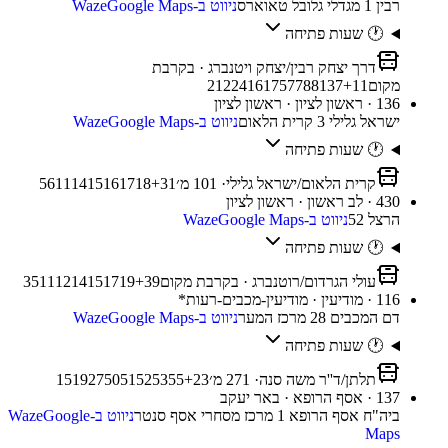
רבין 1 מגדלי גלובל טאוארס
ניווט ב-Waze
Google Maps
🕐 שעות פתיחה
דרך יצחק רבין/יצחק ויטנברג
· בקרבת
מקום
11
+
137
88
77
75
61
41
22
21
136 · ראשון לציון · ראשון לציון
ישראל גלילי 3 קרית הלאום
ניווט ב-Waze
Google Maps
🕐 שעות פתיחה
קרית הלאום/ישראל גלילי
·
101
מ׳
31
+
18
17
16
15
14
11
6
5
430 · לב ראשון · ראשון לציון
הרצל 52
ניווט ב-Waze
Google Maps
🕐 שעות פתיחה
עולי הגרדום/רוטנברג
· בקרבת מקום
39
+
19
17
15
14
12
11
5
3
116 · מודיעין · מודיעין-מכבים-רעות*
דם המכבים 28 מרכז המער
ניווט ב-Waze
Google Maps
🕐 שעות פתיחה
תלתן/ד''ר משה סנה
·
271
מ׳
23
+
55
53
52
51
50
27
19
15
137 · אסף הרופא · באר יעקב
ביה"ח אסף הרופא 1 מרכז מסחרי אסף סנטר
ניווט ב-Waze
Google
Maps