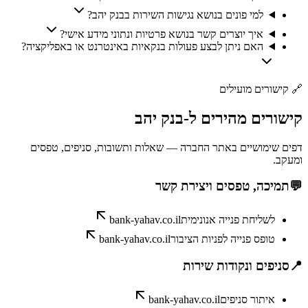
למי פונים בנושא נגישות השירות בבנק יהב?
איך יוצרים קשר בנושא פרטיות ונתוני מידע אישי?
האם ניתן לבצע פעולות בנקאיות באינטרנט או באפליקציה?
🔗
קישורים מועילים
קישורים
מהירים
ל-
בנק יהב
דפים שימושיים באתר החברה — שאלות ותשובות, סניפים, טפסים
ומעקב.
💬
תמיכה, טפסים ויצירת קשר
לשליחת פנייה אנונימית
bank-yahav.co.il
טופס פנייה לפניות הציבור
bank-yahav.co.il
📍
סניפים ונקודות שירות
איתור סניפים
bank-yahav.co.il