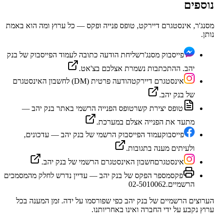
נוספים
מסנג'ר, אינסטגרם דיירקט, טופס פנייה ופקס — כל ערוץ ומה הוא באמת
נותן.
פייסבוק מסנג'ר
שליחת הודעה כתובה לעמוד הפייסבוק של בנק
יהב. ההתכתבות נשמרת אצלכם בצ'אט.
אינסטגרם דיירקט
הודעה פרטית (DM) לחשבון האינסטגרם
של בנק יהב.
טופס יצירת קשר
טופס הפנייה הרשמי באתר בנק יהב —
מתעד את הפנייה אצלם במערכת.
פייסבוק
עמוד הפייסבוק הרשמי של בנק יהב — עדכונים,
ולעיתים מענה בתגובות.
אינסטגרם
חשבון האינסטגרם הרשמי של בנק יהב.
פקס
מספר הפקס של בנק יהב — עדיין נדרש לחלק מהמסמכים
הרשמיים.
02-5010062
הערוצים הרשמיים של
בנק יהב
כפי שפורסמו על ידה. זמן המענה בכל
ערוץ נקבע על ידי החברה ואינו באחריותנו.