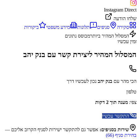
Instagram Direct
שלחו הודעה
סקירה
סניפים
תלונות
מידע משפטי
ביקורות
המסלול המהיר ביותר
מבוסס נתונים
זמין עכשיו
המסלול המהיר ליצירת קשר עם
בנק יהב
הכי מהר עם
בנק יהב
נכון לעכשיו דרך
טלפון
צפי:
מענה תוך 2 דקות
התקשר עכשיו
שירות בסניפים:
אפשר גם להתקשר ישירות לסניף הקרוב אליכם —
בחירת סניף (
66
)