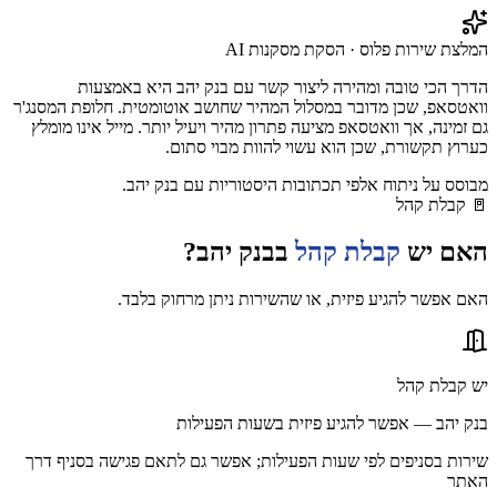
המלצת שירות פלוס · הסקת מסקנות AI
הדרך הכי טובה ומהירה ליצור קשר עם בנק יהב היא באמצעות
וואטסאפ, שכן מדובר במסלול המהיר שחושב אוטומטית. חלופת המסנג'ר
גם זמינה, אך וואטסאפ מציעה פתרון מהיר ויעיל יותר. מייל אינו מומלץ
כערוץ תקשורת, שכן הוא עשוי להוות מבוי סתום.
מבוסס על ניתוח אלפי תכתובות היסטוריות עם
בנק יהב
.
🚪
קבלת קהל
האם יש
קבלת קהל
ב
בנק יהב
?
האם אפשר להגיע פיזית, או שהשירות ניתן מרחוק בלבד.
יש קבלת קהל
בנק יהב — אפשר להגיע פיזית בשעות הפעילות
שירות בסניפים לפי שעות הפעילות; אפשר גם לתאם פגישה בסניף דרך
האתר