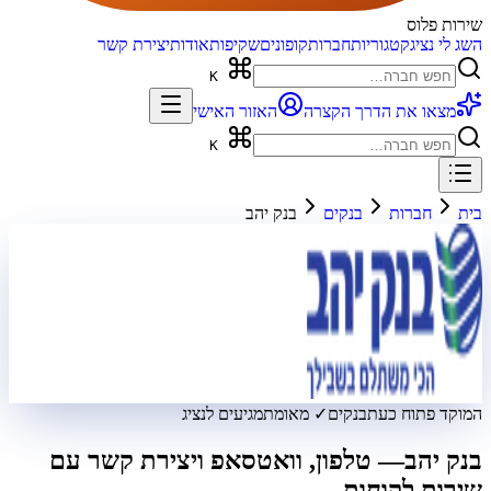
שירות פלוס
השג לי נציג
קטגוריות
חברות
קופונים
שקיפות
אודות
יצירת קשר
K
מצאו את הדרך הקצרה
האזור האישי
K
בית
חברות
בנקים
בנק יהב
המוקד פתוח כעת
בנקים
✓ מאומת
מגיעים לנציג
בנק יהב
— טלפון, וואטסאפ ויצירת קשר עם
שירות לקוחות