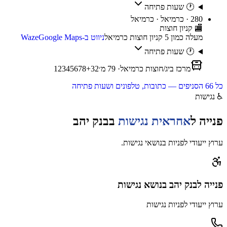
🕐 שעות פתיחה
280 · כרמיאל · כרמיאל
🏬
קניון חוצות
מעלה כמון 5 קניון חוצות כרמיאל
ניווט ב-Waze
Google Maps
🕐 שעות פתיחה
מרכז ביג/חוצות כרמיאל
·
79
מ׳
32
+
8
7
6
5
4
3
2
1
כל
66
הסניפים — כתובות, טלפונים ושעות פתיחה
♿
נגישות
פנייה ל
אחראית נגישות
ב
בנק יהב
ערוץ ייעודי לפניות בנושאי נגישות.
פנייה
לבנק יהב
בנושא נגישות
ערוץ ייעודי לפניות נגישות