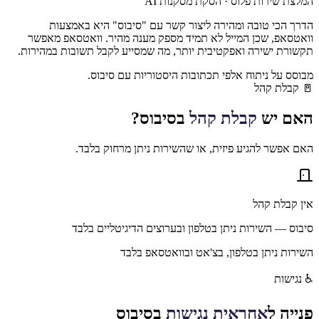
המלצת שירות פלוס · הסקת מסקנות AI
הדרך הכי טובה ומהירה ליצור קשר עם "סיבוס" היא באמצעות
וואטסאפ, שכן המייל לא תמיד מספק מענה מהיר. וואטסאפ מאפשר
תקשורת ישירה ואפקטיבית יותר, מה שמסייע לקבל תשובות במהירות.
מבוסס על ניתוח אלפי תכתובות היסטוריות עם
סיבוס
.
🚪
קבלת קהל
האם יש
קבלת קהל
ב
סיבוס
?
האם אפשר להגיע פיזית, או שהשירות ניתן מרחוק בלבד.
אין קבלת קהל
סיבוס — השירות ניתן בטלפון ובערוצים הדיגיטליים בלבד
השירות ניתן בטלפון, בצ'אט ובוואטסאפ בלבד
♿
נגישות
פנייה ל
אחראית נגישות
ב
סיבוס