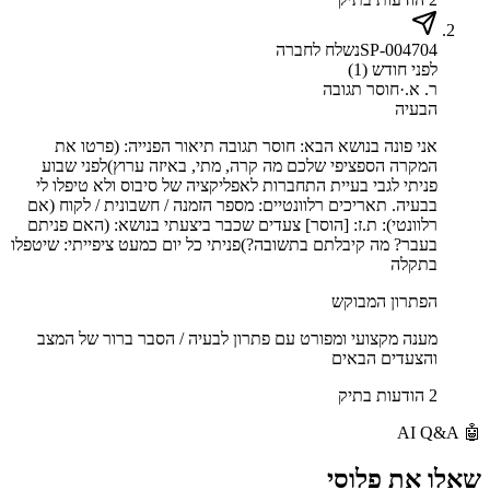
SP-004704
נשלח לחברה
לפני חודש (1)
ר. א.
·
חוסר תגובה
הבעיה
אני פונה בנושא הבא: חוסר תגובה תיאור הפנייה: (פרטו את
המקרה הספציפי שלכם מה קרה, מתי, באיזה ערוץ)לפני שבוע
פניתי לגבי בעיית התחברות לאפליקציה של סיבוס ולא טיפלו לי
בבעיה. תאריכים רלוונטיים: מספר הזמנה / חשבונית / לקוח (אם
רלוונטי): ת.ז: [הוסר] צעדים שכבר ביצעתי בנושא: (האם פניתם
בעבר? מה קיבלתם בתשובה?)פניתי כל יום כמעט ציפייתי: שיטפלו
בתקלה
הפתרון המבוקש
מענה מקצועי ומפורט עם פתרון לבעיה / הסבר ברור של המצב
והצעדים הבאים
2 הודעות בתיק
AI Q&A
🤖
שאלו את
פלוסי