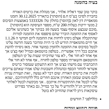
בעיה בהזמנה
בוקר טוב שמי דאליה אלדר , אני מנהלת את כרטיס האורח
בחברת לסיכו בע"מ ח.פ [הוסתר] בתאריך 30.12.2025 הזמנו
ממאפיית דון לאון ב[הוסר] בחולון טל: 5333326 באמצעות הסיבוס
2 מגשי ירקות בעלות 200 ש"ח, מספר העיסקה הוא [הוסתר]
,סוכם שנבצע איסוף עצמי בשעה 10 בבוקר אך כשהגיעו אליכם
לאסוף את ההזמנה הוברר שהם פיספסו את ההזמנה למרות
שהתקבלה אצלם ניסינו לדחות את ההזמנה ליום חמישי ה 1.1.26
אך חיים מהמאפייה הודיע לנו כי היות ומדובר בשנה חדשה עלינו
לבטל בסיבוס את ההזמנה ולהזמין במועד אחר. מאז ניסיתי להשיג
אתכם בכל דרך אפשרית , בטלפון בווטסאפ ובמייל ואף בצ'ט אך
אף אחד לא חזר אלי , לא עזר שחיכיתי שעות על קו הטלפון
והווטסאפ והשארתי מספר טלפון לחזרה , אף אחד לא חזר אלי
התכתבתי עם מישהו בצ'ט אך הוא התעקש שנמסור כרטיס
אשראי להחזר הכסף ובהנהלת חשבונות שלנו אמרו שאתם צריכים
לזכות את כרטיס האורח. שום דבר לא נעשה , זאת תעודת עניות
לכם משום שבזמן האחרון אינכם חוזרים כלל ללקוחותיכם , שמא
עלינו לבטל את ההתקשרות איתכם . אני מבקשת לבטל לאלתר
את החיוב הנ"ל ולהודיע לי על כך במייל, גם באתר בפירוט
עיסקאות ניתן לראות שהחיוב לא בוטל
כללי
לפני 7 חודשים
פנייה בנושא שירות