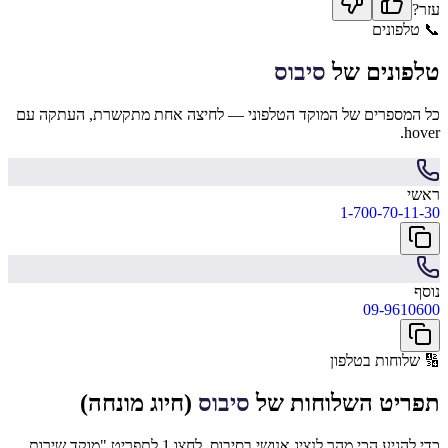
עזר?
📞
טלפונים
טלפונים של
סיבוס
כל המספרים של המוקד הטלפוני — לחיצה אחת מתקשרת, העתקה עם
hover.
ראשי
1-700-70-11-30
נוסף
09-9610600
🔢
שלוחות בטלפון
תפריט השלוחות של
סיבוס
(חיוג מונחה)
כדי להגיע הכי מהר לנציג אנושי בסיבוס, לחצו 1 לתפריט "מוקד שירות