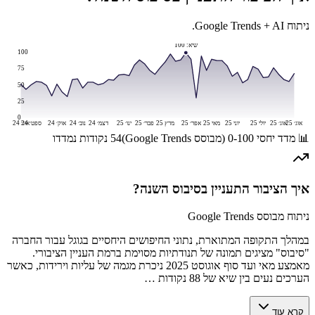
ניתוח Google Trends + AI.
שיא:
100
100
75
50
25
0
אוג׳ 25
אוג׳ 25
יולי 25
יוני 25
מאי 25
אפר׳ 25
מרץ 25
פבר׳ 25
ינו׳ 25
דצמ׳ 24
נוב׳ 24
אוק׳ 24
ספט׳ 24
אוג׳ 24
📊 מדד יחסי 0-100 (מבוסס Google Trends)
54
נקודות נמדדו
איך הציבור התעניין ב
סיבוס
השנה?
ניתוח מבוסס Google Trends
במהלך התקופה המתוארת, נתוני החיפושים היחסיים בגוגל עבור החברה
"סיבוס" מציגים תמונה של תנודתיות מסוימת ברמת העניין הציבורי.
מאמצע מאי ועד סוף אוגוסט 2025 ניכרת מגמה של עליות וירידות, כאשר
הערכים נעים בין שיא של 88 נקודות …
קרא עוד