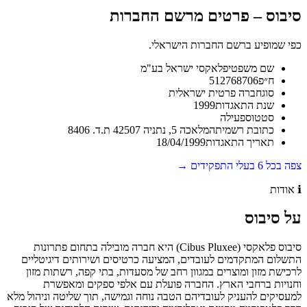
סיבוס
–
פרטים מרשם החברות
כפי שמופיע ברשם החברות הישראלי.
שם משפטי
פלאקסי ישראל בע"מ
ח״פ
512768706
סוג
חברה פרטית ישראלית
שנת התאגדות
1999
סטטוס
פעילה
כתובת רשמית
המלאכה 5, נתניה 42507 ת.ד. 8406
תאריך התאגדות
18/04/1999
צפה בכל
6
בעלי התפקידים →
ℹ️
אודות
על
סיבוס
סיבוס פלאקסי (Cibus Pluxee) היא חברה מובילה בתחום פתרונות
התשלום המתקדמים לעובדים, המציעה כרטיסים ושירותים דיגיטליים
לרכישת מזון ומוצרים במגוון רחב של מסעדות, בתי קפה, רשתות מזון
וחנויות ברחבי הארץ. החברה פועלת עם אלפי ספקים ומאפשרת
למעסיקים להעניק לעובדיהם הטבה נוחה וגמישה, תוך שליטה וניהול מלא