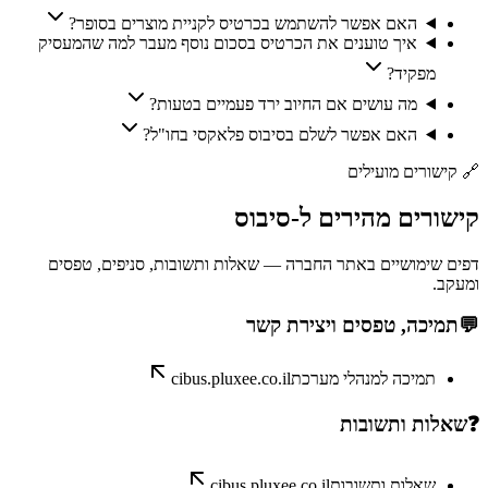
האם אפשר להשתמש בכרטיס לקניית מוצרים בסופר?
איך טוענים את הכרטיס בסכום נוסף מעבר למה שהמעסיק
מפקיד?
מה עושים אם החיוב ירד פעמיים בטעות?
האם אפשר לשלם בסיבוס פלאקסי בחו"ל?
🔗
קישורים מועילים
קישורים
מהירים
ל-
סיבוס
דפים שימושיים באתר החברה — שאלות ותשובות, סניפים, טפסים
ומעקב.
💬
תמיכה, טפסים ויצירת קשר
תמיכה למנהלי מערכת
cibus.pluxee.co.il
❓
שאלות ותשובות
שאלות ותשובות
cibus.pluxee.co.il