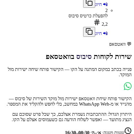
📲 חיוג
2
להפעלת כרטיס סיבוס
2,2
📲 חיוג
💬
וואטסאפ
שירות לקוחות
סיבוס
בוואטסאפ
פנייה בכתב במקום המתנה על הקו — הקישור פותח שיחה ישירות מול
המוקד.
הקישור פותח שיחת וואטסאפ ישירות מול מוקד השירות של
סיבוס
—
מהנייד או מ-WhatsApp Web במחשב, בלי לחפש ולהקליד את המספר.
היתרון הגדול: ההתכתבות נשמרת אצלכם, כך שכל פרט שסוכם עם
הנציג מתועד — ואפשר לשלוח הודעה גם כשעמוסים אצלם על הקו.
שעות מענה:
א׳–ה׳ 08:30–16:30