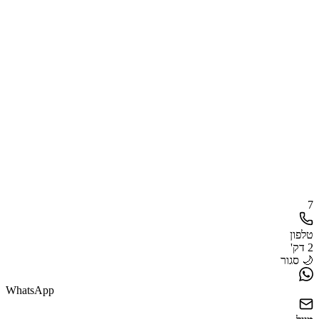
7
טלפון
2 דק'
🌙 סגור
WhatsApp