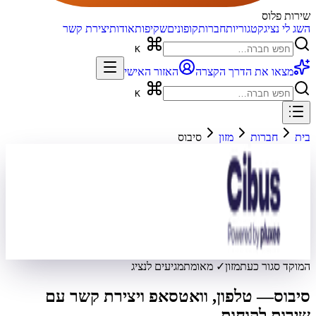
שירות פלוס
השג לי נציג
קטגוריות
חברות
קופונים
שקיפות
אודות
יצירת קשר
K
מצאו את הדרך הקצרה
האזור האישי
K
בית
חברות
מזון
סיבוס
המוקד סגור כעת
מזון
✓ מאומת
מגיעים לנציג
סיבוס
— טלפון, וואטסאפ ויצירת קשר עם
שירות לקוחות