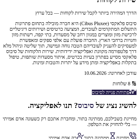
הדרך המהירה ביותר לקבל שירות לקוחות — בכל ערוץ
סיבוס פלאקסי (Cibus Pluxee) היא חברה מובילה בתחום פתרונות
התשלום המתקדמים לעובדים, המציעה כרטיסים ושירותים דיגיטליים
לרכישת מזון ומוצרים במגוון רחב של מסעדות, בתי קפה, רשתות מזון
וחנויות ברחבי הארץ. החברה פועלת עם אלפי ספקים ומאפשרת
למעסיקים להעניק לעובדיהם הטבה נוחה וגמישה, תוך שליטה וניהול מלא
דרך פלטפורמה מקוונת ואפליקציה ידידותית. שירות הלקוחות של סיבוס
פלאקסי מסייע בפתרון בעיות בכרטיס, איתור מסעדות שותפות, טיפול
בתקלות באפליקציה ומתן מידע על יתרות והטבות זמינות.
עודכן לאחרונה:
10.06.2026
🔢
8
שלוחות
פתיחת פנייה ל
סיבוס
להשיג נציג של
סיבוס
? תנו לאפליקציה.
מחייגת בשבילכם, ממתינה בתור, ומחברת אתכם רק כשעונה אדם אמיתי
— בלי להחזיק את הטלפון.
מחייגת
ממתינה בתור
רק אדם אמיתי