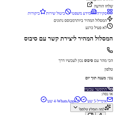
שלחו הודעה
סקירה
מידע משפטי
ביטול שירות
ביקורות
המסלול המהיר ביותר
מבוסס נתונים
לא פעיל כרגע
המסלול המהיר ליצירת קשר עם
סיבוס
הכי מהר עם
סיבוס
נכון לעכשיו דרך
טלפון
צפי:
מענה תוך יום
התקשר עכשיו
או נסה:
אימייל
·
5 שע'
WhatsApp
·
4 שע'
למה הומלץ
טלפון
?