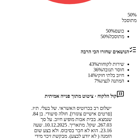
50
%
מתוסכל
כועס
%
50
מתוסכל
%
50
הנושאים שחזרו הכי הרבה
שירות לקוחות
%
43
חוסר תגובה
%
36
חיוב בלתי חוקי
%
14
המתנה לנציג
%
7
קול הלקוח · ציטוט מתוך פנייה אמיתית
״
שלום רב בכרוטיס האשראי. של בעלי. ת״ז.
[פרטים אישיים צונזרו]. חולה סיעודי. בן 84.
שנמצא. בבית אבות מופיע חיוב. על סך
267.03. שקל. מתאריך. 10.12.2025. שעה
23.16. הוא לא חבר בסיבוס. ולא בצע שום
הזמנה ( לא יודע לבצע). מבקשת זיכוי מידי