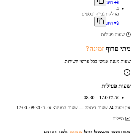
📲 חיוג
4
מחלקת גבייה וכספים
📲 חיוג
🕐
שעות פעילות
מתי
פרוף
זמינה?
שעות מענה אנושי בכל ערוצי השירות.
שעות פעילות
א'-ה'
08:30 – 17:00
אין מענה 24 שעות ביממה — שעות המענה:
א׳–ה׳ 08:30–17:00
.
✉️
מיילים
כתובות המייל של
פרוף
לפי נושא