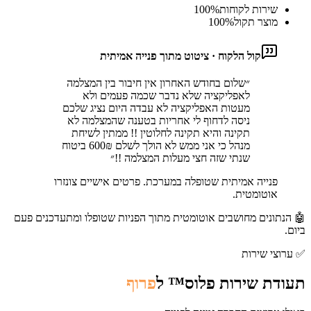
שירות לקוחות
%
100
מוצר תקול
%
100
קול הלקוח · ציטוט מתוך פנייה אמיתית
״
שלום בחודש האחרון אין חיבור בין המצלמה
לאפליקציה שלא נדבר שכמה פעמים ולא
מעטות האפליקציה לא עבדה היום נציג שלכם
ניסה לדחוף לי אחריות בטענה שהמצלמה לא
תקינה והיא תקינה לחלוטין !! ממתין לשיחת
מנהל כי אני ממש לא הולך לשלם 600₪ ביטוח
שנתי שזה חצי מעלות המצלמה !!
״
פנייה אמיתית שטופלה במערכת. פרטים אישיים צונזרו
אוטומטית.
🤖 הנתונים מחושבים אוטומטית מתוך הפניות שטופלו ומתעדכנים פעם
ביום.
✅
ערוצי שירות
תעודת שירות פלוס™ ל
פרוף