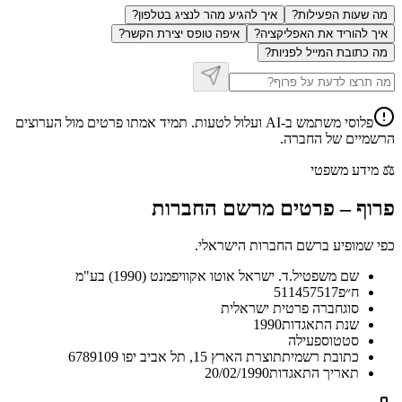
מה שעות הפעילות?
איך להגיע מהר לנציג בטלפון?
איך להוריד את האפליקציה?
איפה טופס יצירת הקשר?
מה כתובת המייל לפניות?
פלוסי משתמש ב-AI ועלול לטעות. תמיד אמתו פרטים מול הערוצים
הרשמיים של החברה.
⚖️
מידע משפטי
פרוף
–
פרטים מרשם החברות
כפי שמופיע ברשם החברות הישראלי.
שם משפטי
ל.ד. ישראל אוטו אקוויפמנט (1990) בע"מ
ח״פ
511457517
סוג
חברה פרטית ישראלית
שנת התאגדות
1990
סטטוס
פעילה
כתובת רשמית
תוצרת הארץ 15, תל אביב יפו 6789109
תאריך התאגדות
20/02/1990