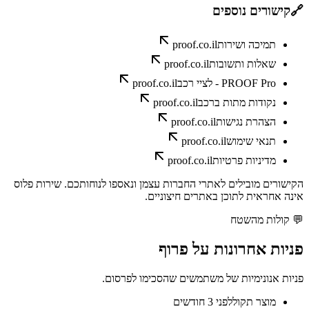
🔗
קישורים נוספים
תמיכה ושירות
proof.co.il
שאלות ותשובות
proof.co.il
PROOF Pro - לציי רכב
proof.co.il
נקודות מתות ברכב
proof.co.il
הצהרת נגישות
proof.co.il
תנאי שימוש
proof.co.il
מדיניות פרטיות
proof.co.il
הקישורים מובילים לאתרי החברות עצמן ונאספו לנוחותכם. שירות פלוס
אינה אחראית לתוכן באתרים חיצוניים.
💬
קולות מהשטח
פניות אחרונות על
פרוף
פניות אנונימיות של משתמשים שהסכימו לפרסום.
מוצר תקול
לפני 3 חודשים