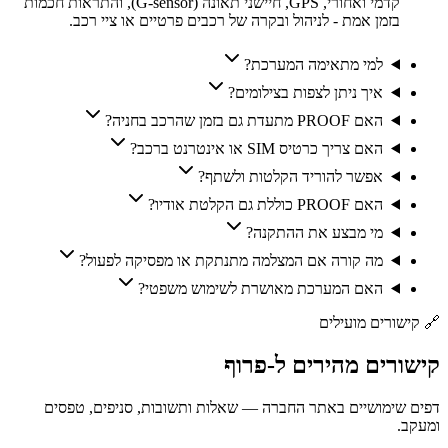
קדמי ואחורי, GPS, חיישני תאונה (G-sensor), והתראות חכמות
בזמן אמת - לניהול ובקרה של רכבים פרטיים או ציי רכב.
למי מתאימה המערכת?
איך ניתן לצפות בצילומים?
האם PROOF מתעדת גם בזמן שהרכב בחניה?
האם צריך כרטיס SIM או אינטרנט ברכב?
אפשר להוריד הקלטות ולשתף?
האם PROOF כוללת גם הקלטת אודיו?
מי מבצע את ההתקנה?
מה קורה אם המצלמה מתנתקת או מפסיקה לפעול?
האם המערכת מאושרת לשימוש משפטי?
🔗
קישורים מועילים
קישורים
מהירים
ל-
פרוף
דפים שימושיים באתר החברה — שאלות ותשובות, סניפים, טפסים
ומעקב.