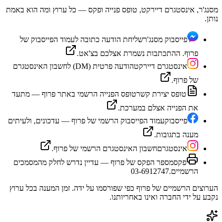
מסנג'ר, אינסטגרם דיירקט, טופס פנייה ופקס — כל ערוץ ומה הוא באמת
נותן.
פייסבוק מסנג'ר
שליחת הודעה כתובה לעמוד הפייסבוק של
פרוף. ההתכתבות נשמרת אצלכם בצ'אט.
אינסטגרם דיירקט
הודעה פרטית (DM) לחשבון האינסטגרם
של פרוף.
טופס יצירת קשר
טופס הפנייה הרשמי באתר פרוף — מתעד
את הפנייה אצלם במערכת.
פייסבוק
עמוד הפייסבוק הרשמי של פרוף — עדכונים, ולעיתים
מענה בתגובות.
אינסטגרם
חשבון האינסטגרם הרשמי של פרוף.
פקס
מספר הפקס של פרוף — עדיין נדרש לחלק מהמסמכים
הרשמיים.
03-6912747
הערוצים הרשמיים של
פרוף
כפי שפורסמו על ידה. זמן המענה בכל ערוץ
נקבע על ידי החברה ואינו באחריותנו.