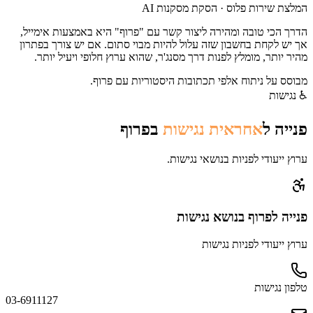
המלצת שירות פלוס · הסקת מסקנות AI
הדרך הכי טובה ומהירה ליצור קשר עם "פרוף" היא באמצעות אימייל,
אך יש לקחת בחשבון שזה עלול להיות מבוי סתום. אם יש צורך בפתרון
מהיר יותר, מומלץ לפנות דרך מסנג'ר, שהוא ערוץ חלופי ויעיל יותר.
מבוסס על ניתוח אלפי תכתובות היסטוריות עם
פרוף
.
♿
נגישות
פנייה ל
אחראית נגישות
ב
פרוף
ערוץ ייעודי לפניות בנושאי נגישות.
פנייה
לפרוף
בנושא נגישות
ערוץ ייעודי לפניות נגישות
טלפון נגישות
03-6911127