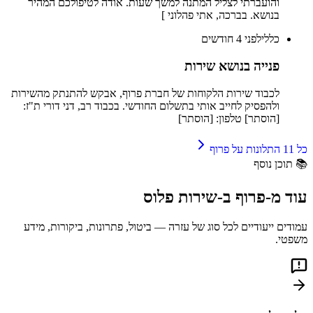
והועברתי לצליל המתנה למשך שעות. אודה לטיפולכם המהיר
בנושא. בברכה, אתי פהלוני ]
כללי
לפני 4 חודשים
פנייה בנושא שירות
לכבוד שירות הלקוחות של חברת פרוף, אבקש להתנתק מהשירות
ולהפסיק לחייב אותי בתשלום החודשי. בכבוד רב, דני דורי ת"ז:
[הוסתר] טלפון: [הוסתר]
כל
11
התלונות על
פרוף
📚
תוכן נוסף
עוד מ-
פרוף
ב-
שירות פלוס
עמודים ייעודיים לכל סוג של עזרה — ביטול, פתרונות, ביקורות, מידע
משפטי.