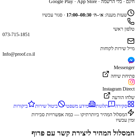
חינם · בלי הרשמה ·
App Store
·
Google Play
שעות מענה:
א׳–ה׳ 08:30–17:00
·
סגור עכשיו
טלפון ראשי
073-715-1851
מייל שירות לקוחות
Info@proof.co.il
Messenger
פתיחת שיחה
Instagram Direct
שלחו הודעה
סקירה
תלונות
מידע משפטי
ביטול שירות
ביקורות
המסלול המהיר ביותר
תיקו — כמה אפשרויות סבירות
זמין עכשיו
המסלול המהיר ליצירת קשר עם
פרוף