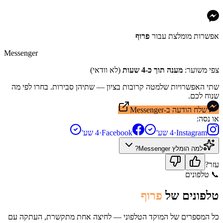
אפשרות מומלצת עבור
פרוף
Messenger
צפי משוער:
מענה תוך כ-4 שעות
(לא וודאי)
שתי האפשרויות שלמטה קרובות בציון — שתיהן סבירות. בחרו לפי מה
שנוח לכם.
שלח הודעה ב-Messenger
או נסה:
Instagram
·
4 שע'
Facebook
·
4 שע'
למה הומלץ
Messenger
?
עזר?
📞
טלפונים
טלפונים של
פרוף
כל המספרים של המוקד הטלפוני — לחיצה אחת מתקשרת, העתקה עם