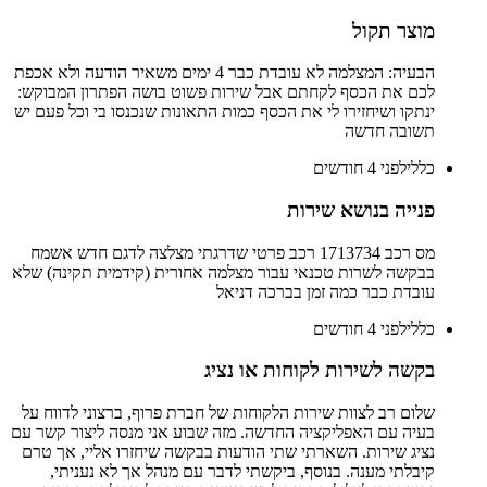
מוצר תקול
הבעיה: המצלמה לא עובדת כבר 4 ימים משאיר הודעה ולא אכפת
לכם את הכסף לקחתם אבל שירות פשוט בושה הפתרון המבוקש:
ינתקו ושיחזירו לי את הכסף כמות התאונות שנכנסו בי וכל פעם יש
תשובה חדשה
כללי
לפני 4 חודשים
פנייה בנושא שירות
מס רכב 1713734 רכב פרטי שדרגתי מצלצה לדגם חדש אשמח
בבקשה לשרות טכנאי עבור מצלמה אחורית (קידמית תקינה) שלא
עובדת כבר כמה זמן בברכה דניאל
כללי
לפני 4 חודשים
בקשה לשירות לקוחות או נציג
שלום רב לצוות שירות הלקוחות של חברת פרוף, ברצוני לדווח על
בעיה עם האפליקציה החדשה. מזה שבוע אני מנסה ליצור קשר עם
נציג שירות. השארתי שתי הודעות בבקשה שיחזרו אליי, אך טרם
קיבלתי מענה. בנוסף, ביקשתי לדבר עם מנהל אך לא נעניתי,