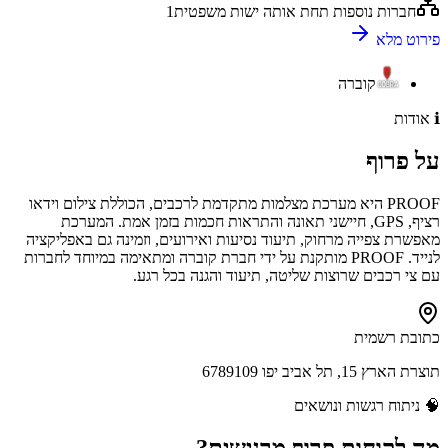
חברות נוספות תחת אותה ישות משפטית
1
פירוט מלא
קוברה
ℹ️
אודות
על
פרוף
PROOF היא מערכת מצלמות מתקדמת לרכבים, הכוללת צילום וידאו
רציף, GPS, חיישני תאונה והתראות חכמות בזמן אמת. המערכת
מאפשרת צפייה מרחוק, תיעוד נסיעות ואירועים, וזמינה גם באפליקציה
לנייד. PROOF מותקנת על ידי חברת קוברה ומתאימה במיוחד לחברות
עם צי רכבים שרוצות שליטה, תיעוד והגנה בכל רגע.
כתובת רשמית
תוצרת הארץ 15, תל אביב יפו 6789109
🧠
ניתוח רגשות ונושאים