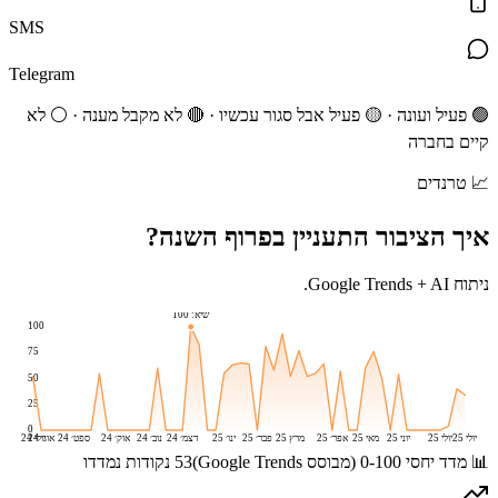
SMS
Telegram
🟢 פעיל ועונה · 🟡 פעיל אבל סגור עכשיו · 🔴 לא מקבל מענה · ⚪ לא
קיים בחברה
📈
טרנדים
איך הציבור התעניין ב
פרוף
השנה?
ניתוח Google Trends + AI.
שיא:
100
100
75
50
25
0
יולי 25
יולי 25
יוני 25
מאי 25
אפר׳ 25
מרץ 25
פבר׳ 25
ינו׳ 25
דצמ׳ 24
נוב׳ 24
אוק׳ 24
ספט׳ 24
אוג׳ 24
יולי 24
📊 מדד יחסי 0-100 (מבוסס Google Trends)
53
נקודות נמדדו