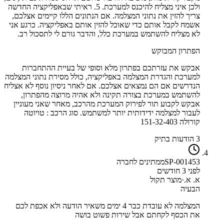
ולכן איני מצליח להיכנס למערכת. 5. ראיתי שבאפליקציה החדשה
צריך להזין את נתוני המצלמה. אם הנתונים הללו קיימים אצלכם,
אשמח לקבל אותם כדי שאוכל להזין אותם באפליקציה. כרגע אני
לא מצליח להשתמש במערכת כלל, והדבר גורם לי לתסכול רב.
הפתרון המבוקש
אבקש את עזרתכם בפתרון מלא וסופי של בעיית ההתחברות
למערכת והגדרת המצלמה באפליקציה, כולל מסירת נתוני המצלמה
הנדרשים אם הם נמצאים אצלכם. אם לאחר ניסיון נוסף לא אצליח
להשתמש במערכת בצורה תקינה ולא אהיה מרוצה מהפתרון,
אבקש לקבוע תור לפירוק המערכת מהרכב, מאחר שאני מעוניין
לעבור למצלמה ידידותית יותר למשתמש. סוג הרכב : טויוטה
קורולה 151-32-403
3 הודעות בתיק
SP-001453
ממתינים לחברה
לפני 3 חודשים
א. א.
·
מוצר תקול
הבעיה
המצלמה לא עובדת כבר 4 ימים משאיר הודעה ולא אכפת לכם
את הכסף לקחתם אבל שירות פשוט בושה