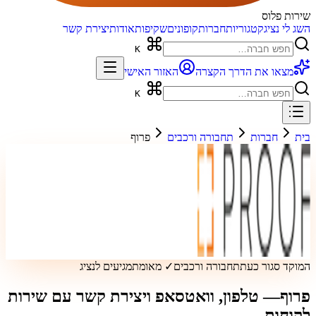
שירות פלוס
השג לי נציג
קטגוריות
חברות
קופונים
שקיפות
אודות
יצירת קשר
K
מצאו את הדרך הקצרה
האזור האישי
K
בית
חברות
תחבורה ורכבים
פרוף
המוקד סגור כעת
תחבורה ורכבים
✓ מאומת
מגיעים לנציג
פרוף
— טלפון, וואטסאפ ויצירת קשר עם שירות
לקוחות