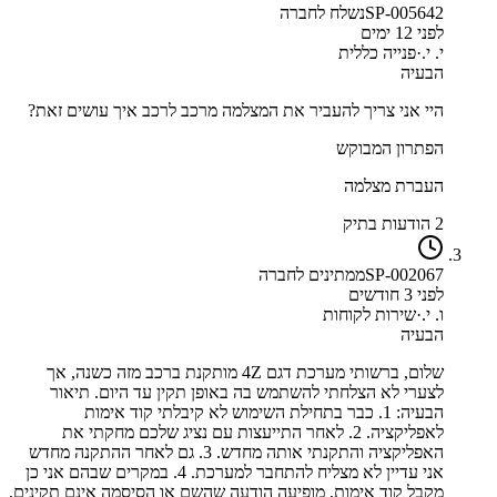
SP-005642
נשלח לחברה
לפני 12 ימים
י. י.
·
פנייה כללית
הבעיה
היי אני צריך להעביר את המצלמה מרכב לרכב איך עושים זאת?
הפתרון המבוקש
העברת מצלמה
2 הודעות בתיק
SP-002067
ממתינים לחברה
לפני 3 חודשים
ו. י.
·
שירות לקוחות
הבעיה
שלום, ברשותי מערכת דגם 4Z מותקנת ברכב מזה כשנה, אך
לצערי לא הצלחתי להשתמש בה באופן תקין עד היום. תיאור
הבעיה: 1. כבר בתחילת השימוש לא קיבלתי קוד אימות
לאפליקציה. 2. לאחר התייעצות עם נציג שלכם מחקתי את
האפליקציה והתקנתי אותה מחדש. 3. גם לאחר ההתקנה מחדש
אני עדיין לא מצליח להתחבר למערכת. 4. במקרים שבהם אני כן
מקבל קוד אימות, מופיעה הודעה שהשם או הסיסמה אינם תקינים,