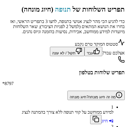
תפריט השלוחות של
תנופה
(חיוג מונחה)
כדי להגיע הכי מהר לנציג אנושי בתנופה, לחצו 3 בתפריט הראשי, ואז
בחרו את הנושא המתאים (למשל 2 לפניות הציבור); שאר השלוחות
מיועדות למידע ממוחשב, אבידות, נסיעות בהזמנה וגיוס נהגים.
סטטוס המוקד טרם נקבע
אצלכם עבד?
עבד
תקול / לא עונה
תפריט שלוחות בטלפון
*8797
מה זה חיוג מונחה?
חיוג מונחה
1
למידע ממוחשב על קווי תנופה ללא צורך בהמתנה לנציג
📲 חיוג
2