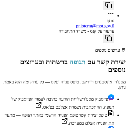
נוסף
pniotcrm@mot.gov.il
ערעור על קנס - משרד התחבורה
💬
ערוצים נוספים
יצירת קשר עם
תנופה
ברשתות ובערוצים
נוספים
מסנג'ר, אינסטגרם דיירקט, טופס פנייה ופקס — כל ערוץ ומה הוא באמת
נותן.
פייסבוק מסנג'ר
שליחת הודעה כתובה לעמוד הפייסבוק של
תנופה. ההתכתבות נשמרת אצלכם בצ'אט.
טופס יצירת קשר
טופס הפנייה הרשמי באתר תנופה — מתעד
את הפנייה אצלם במערכת.