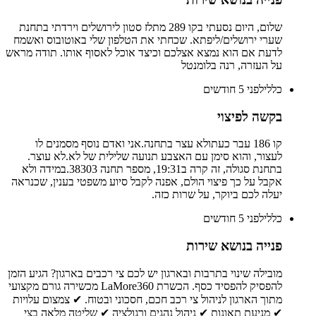
שלום, היום נסעתי בקו 289 מתלז סטון לירושלים וירדתי בתחנת
שערי ירושלים/ליפתא. שכחתי את הטלפון שלי באוטובוס ואשמח
לדעת אם הוא נמצא אצלכם וכיצד אוכל לאסוף אותו. תודה מראש
על העזרה, רנה בלומנטל
כללי
לפני 5 חודשים
בקשה לפיצוי
קו 186 עבר כעתולא עצר בתחנה.אני ואדם נוסף מסמנים לו
לעצור, והוא סימן עם האצבע תנועה שלילית של לא.לא עוצר.
בתחנת סגולה, זה קרה ב19:31, מספר תחנה 38303.במידה ולא
אקבל על כך פיצוי הולם, אפנה לקבל סיוע משפטי בענין, שכנראה
יעלה לכם ביוקר, על שרות כזה.
כללי
לפני 5 חודשים
פנייה בנושא שירות
מובילה שינוי בתרבות ובארגון יש לכם צי רכבים בארגון? הגיע הזמן
להפסיק להפסיד כסף. הכשרת LaMore360 מכשירה גורם מקצועי
מתוך הארגון לניהול צי רכב חכם, חסכוני ובטוח. ✔ צמצום עלויות
✔ מניעת תאונות ✔ ניהול נהגים ורגולציה ✔ שליטה מלאה בצי