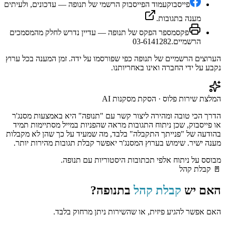
פייסבוק
עמוד הפייסבוק הרשמי של תנופה — עדכונים, ולעיתים
מענה בתגובות.
פקס
מספר הפקס של תנופה — עדיין נדרש לחלק מהמסמכים
הרשמיים.
03-6141282
הערוצים הרשמיים של
תנופה
כפי שפורסמו על ידה. זמן המענה בכל ערוץ
נקבע על ידי החברה ואינו באחריותנו.
המלצת שירות פלוס · הסקת מסקנות AI
הדרך הכי טובה ומהירה ליצור קשר עם "תנופה" היא באמצעות מסנג'ר
או פייסבוק, שכן ניתוח התגובות מראה שהפניות במייל מסתיימות תמיד
בהודעה של "פנייתך התקבלה" בלבד, מה שמעיד על כך שהן לא מקבלות
מענה ישיר. שימוש בערוץ המסנג'ר יאפשר קבלת תגובות מהירות יותר.
מבוסס על ניתוח אלפי תכתובות היסטוריות עם
תנופה
.
🚪
קבלת קהל
האם יש
קבלת קהל
ב
תנופה
?
האם אפשר להגיע פיזית, או שהשירות ניתן מרחוק בלבד.