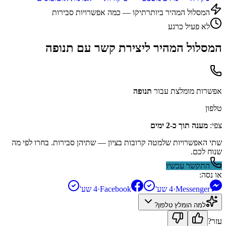
המסלול המהיר ביותר
תיקו — כמה אפשרויות סבירות
לא פעיל כרגע
המסלול המהיר ליצירת קשר עם
תנופה
אפשרות מומלצת עבור
תנופה
טלפון
צפי:
מענה תוך כ-2 ימים
שתי האפשרויות שלמטה קרובות בציון — שתיהן סבירות. בחרו לפי מה
שנוח לכם.
התקשר עכשיו
או נסה:
Messenger
·
4 שע'
Facebook
·
4 שע'
למה הומלץ
טלפון
?
עזר?