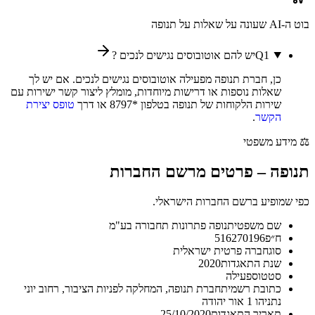
בוט ה-AI שעונה על שאלות על
תנופה
1
Q
יש להם אוטובוסים נגישים לנכים ?
כן, חברת תנופה מפעילה אוטובוסים נגישים לנכים. אם יש לך
שאלות נוספות או דרישות מיוחדות, מומלץ ליצור קשר ישירות עם
שירות הלקוחות של תנופה בטלפון *8797 או דרך
טופס יצירת
הקשר
.
⚖️
מידע משפטי
תנופה
–
פרטים מרשם החברות
כפי שמופיע ברשם החברות הישראלי.
שם משפטי
תנופה פתרונות תחבורה בע"מ
ח״פ
516270196
סוג
חברה פרטית ישראלית
שנת התאגדות
2020
סטטוס
פעילה
כתובת רשמית
חברת תנופה, המחלקה לפניות הציבור, רחוב יוני
נתניהו 1 אור יהודה
תאריך התאגדות
25/10/2020