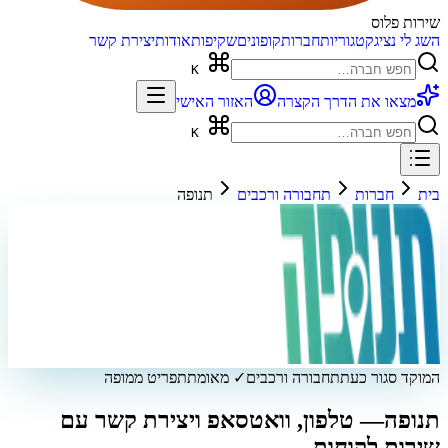
שירות פלוס
השג לי נציג
קטגוריות
חברות
קופונים
שקיפות
אודות
יצירת קשר
K
מצאו את הדרך הקצרה
האזור האישי
K
בית
חברות
תחבורה ורכבים
תנופה
המוקד סגור כעת
תחבורה ורכבים
✓ מאומת
תפריט ממופה
תנופה
— טלפון, וואטסאפ ויצירת קשר עם
שירות לקוחות