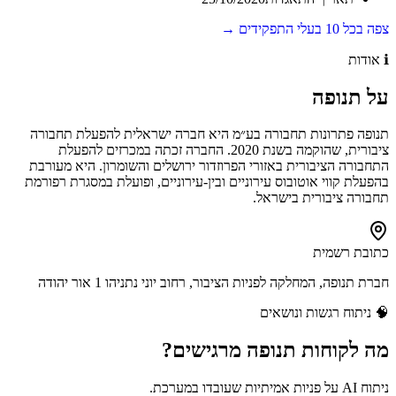
צפה בכל
10
בעלי התפקידים →
ℹ️
אודות
על
תנופה
תנופה פתרונות תחבורה בע״מ היא חברה ישראלית להפעלת תחבורה
ציבורית, שהוקמה בשנת 2020. החברה זכתה במכרזים להפעלת
התחבורה הציבורית באזורי הפרוזדור ירושלים והשומרון. היא מעורבת
בהפעלת קווי אוטובוס עירוניים ובין-עירוניים, ופועלת במסגרת רפורמת
תחבורה ציבורית בישראל.
כתובת רשמית
חברת תנופה, המחלקה לפניות הציבור, רחוב יוני נתניהו 1 אור יהודה
🧠
ניתוח רגשות ונושאים
מה לקוחות
תנופה
מרגישים?
ניתוח AI על פניות אמיתיות שעובדו במערכת.