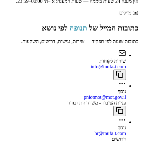
אין מענה 24 שעות ביממה — שעות המענה:
א׳–ה׳ 00:00–23:59
.
✉️
מיילים
כתובות המייל של
תנופה
לפי נושא
כתובות שונות לפי תפקיד — שירות, נגישות, דרושים, השקעות.
שירות לקוחות
info@tnufa-t.com
נוסף
pniotmot@mot.gov.il
פניות הציבור - משרד התחבורה
נוסף
hr@tnufa-t.com
דרושים