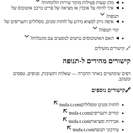
מהן שעות פעילות מוקד שירות הלקוחות?
איך לדווח על אובדן או מציאה של פריט ברכב אוטובוס של
תנופה?
איפה ניתן למצוא מידע על לוחות זמנים, מסלולים ותעריפים של
קווי תנופה?
האם האוטובוסים נגישים לנוסעים עם מוגבלות?
🔗
קישורים מועילים
קישורים
מהירים
ל-
תנופה
דפים שימושיים באתר החברה — שאלות ותשובות, סניפים, טפסים
ומעקב.
🔗
קישורים נוספים
לוחות זמנים ומסלולים
tnufa-t.com
קודים ותעריפים
tnufa-t.com
אבידות ומציאות
tnufa-t.com
עידכוני תנועה
tnufa-t.com