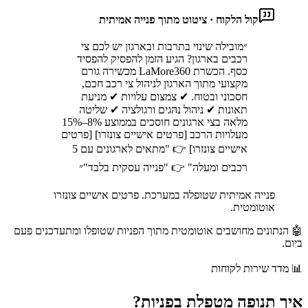
קול הלקוח · ציטוט מתוך פנייה אמיתית
״
מובילה שינוי בתרבות ובארגון יש לכם צי
רכבים בארגון? הגיע הזמן להפסיק להפסיד
כסף. הכשרת LaMore360 מכשירה גורם
מקצועי מתוך הארגון לניהול צי רכב חכם,
חסכוני ובטוח. ✔ צמצום עלויות ✔ מניעת
תאונות ✔ ניהול נהגים ורגולציה ✔ שליטה
מלאה בצי ארגונים חוסכים בממוצע 8%–15%
מעלויות הרכב [פרטים אישיים צונזרו] [פרטים
אישיים צונזרו] 👉 "מתאים לארגונים עם 5
רכבים ומעלה" 👉 "פנייה עסקית בלבד"
״
פנייה אמיתית שטופלה במערכת. פרטים אישיים צונזרו
אוטומטית.
🤖 הנתונים מחושבים אוטומטית מתוך הפניות שטופלו ומתעדכנים פעם
ביום.
📊
מדד שירות לקוחות
איך
תנופה
מטפלת בפניות?