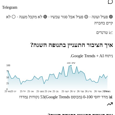
Telegram
🟢 פעיל ועונה · 🟡 פעיל אבל סגור עכשיו · 🔴 לא מקבל מענה · ⚪ לא
קיים בחברה
📈
טרנדים
איך הציבור התעניין ב
תנופה
השנה?
ניתוח Google Trends + AI.
שיא:
100
100
75
50
25
0
מאי 26
מאי 26
אפר׳ 26
מרץ 26
פבר׳ 26
ינו׳ 26
דצמ׳ 25
נוב׳ 25
אוק׳ 25
ספט׳ 25
אוג׳ 25
יולי 25
יוני 25
מאי 25
📊 מדד יחסי 0-100 (מבוסס Google Trends)
53
נקודות נמדדו