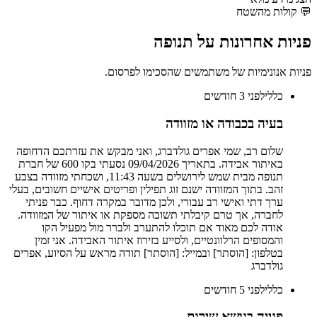
💬
קולות מהשטח
פניות אחרונות על
תנופה
פניות אנונימיות של משתמשים שהסכימו לפרסום.
כללי
לפני 3 חודשים
בעיה בכבודה או מזוודה
שלום רב, שמי אפרים גולדברג, ואני מבקש את עזרתכם הדחופה
באיתור אבידה. בתאריך 09/04/2026 נסעתי בקו 600 של חברת
תנופה מבית שמש לירושלים בשעה 11:43, ושכחתי מזוודה בצבע
זהב. בתוך המזוודה ישנם זוג תפילין ופריטים אישיים חשובים, בעלי
ערך דתי ואישי רב עבורי, ולכן מדובר במקרה דחוף. כבר פניתי
לחברה, אך טרם קיבלתי תשובה מספקת או איתור של המזוודה.
אודה לכם מאוד אם תוכלו להתערב ולברר מול מפעיל הקו
והמסופים הרלוונטיים, ולסייע בזירוז איתור האבידה. אני זמין
בטלפון: [הוסתר] ובמייל: [הוסתר] תודה מראש על הסיוע, אפרים
גולדברג
כללי
לפני 5 חודשים
פנייה בנושא שירות