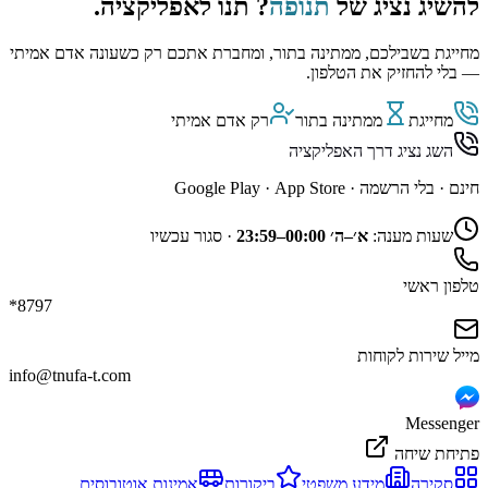
להשיג נציג של
תנופה
? תנו לאפליקציה.
מחייגת בשבילכם, ממתינה בתור, ומחברת אתכם רק כשעונה אדם אמיתי
— בלי להחזיק את הטלפון.
מחייגת
ממתינה בתור
רק אדם אמיתי
השג נציג דרך האפליקציה
חינם · בלי הרשמה ·
App Store
·
Google Play
שעות מענה:
א׳–ה׳ 00:00–23:59
·
סגור עכשיו
טלפון ראשי
*8797
מייל שירות לקוחות
info@tnufa-t.com
Messenger
פתיחת שיחה
סקירה
מידע משפטי
ביקורות
אמינות אוטובוסים