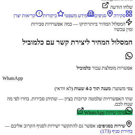
שלחו הודעה
סקירה
סניפים
מידע משפטי
ביקורות
קריאות יצרן
המסלול המהיר ביותר
תיקו — כמה אפשרויות סבירות
זמין עכשיו
המסלול המהיר ליצירת קשר עם
כלמוביל
אפשרות מומלצת עבור
כלמוביל
WhatsApp
צפי משוער:
מענה תוך כ-4 שעות
(לא וודאי)
שתי האפשרויות שלמטה קרובות בציון — שתיהן סבירות. בחרו לפי מה
שנוח לכם.
פתח שיחת WhatsApp
שירות בסניפים:
אפשר גם להתקשר ישירות לסניף הקרוב אליכם —
בחירת סניף (
173
)