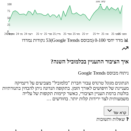
שיא:
100
100
75
50
25
0
ספט׳ 25
ספט׳ 25
אוג׳ 25
יולי 25
יוני 25
מאי 25
אפר׳ 25
מרץ 25
פבר׳ 25
ינו׳ 25
דצמ׳ 24
נוב׳ 24
אוק׳ 24
ספט׳ 24
📊 מדד יחסי 0-100 (מבוסס Google Trends)
53
נקודות נמדדו
איך הציבור התעניין ב
כלמוביל
השנה?
ניתוח מבוסס Google Trends
הנתונים מגוגל טרנדס עבור חברת "כלמוביל" מצביעים על דינמיקה
מעניינת של חיפושים לאורך הזמן. בתקופה הנדונה ניתן להבחין בתנודתיות
בולטת ברמת העניין הציבורי, כאשר קיימות תקופות של עלייה
משמעותית לצד ירידות קלות יותר. בחודשים …
קרא עוד
❓
שאלות ותשובות