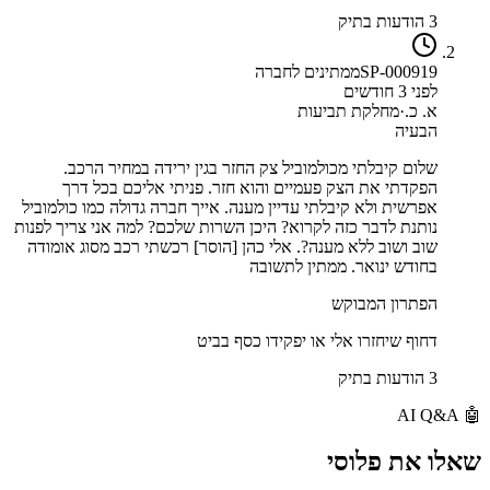
3 הודעות בתיק
SP-000919
ממתינים לחברה
לפני 3 חודשים
א. כ.
·
מחלקת תביעות
הבעיה
שלום קיבלתי מכולמוביל צק החזר בגין ירידה במחיר הרכב.
הפקדתי את הצק פעמיים והוא חזר. פניתי אליכם בכל דרך
אפרשית ולא קיבלתי עדיין מענה. אייך חברה גדולה כמו כולמוביל
נותנת לדבר כזה לקרוא? היכן השרות שלכם? למה אני צריך לפנות
שוב ושוב ללא מענה?. אלי כהן [הוסר] רכשתי רכב מסוג אומודה
בחודש ינואר. ממתין לתשובה
הפתרון המבוקש
דחוף שיחזרו אלי או יפקידו כסף בביט
3 הודעות בתיק
AI Q&A
🤖
שאלו את
פלוסי