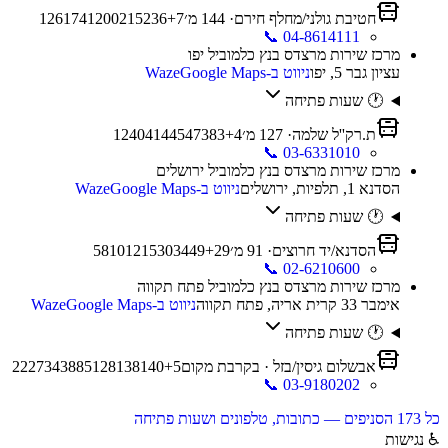
חטיבת גולני/מחלף חירם
·
144
מ׳
7
+
236
215
200
41
17
6
2
1
📞
04-8614111
מרכז שירות מרצדס בנץ כלמוביל יפו
עציון גבר 5, יפו
ניווט ב-Waze
Google Maps
🕐 שעות פתיחה
ת.רק''ל שלמה
·
127
מ׳
4
+
83
73
54
44
41
40
2
1
📞
03-6331010
מרכז שירות מרצדס בנץ כלמוביל ירושלים
הסדנא 1, תלפיות, ירושלים
ניווט ב-Waze
Google Maps
🕐 שעות פתיחה
הסדנא/יד חרוצים
·
91
מ׳
29
+
49
34
30
15
12
10
8
5
📞
02-6210600
מרכז שירות מרצדס בנץ כלמוביל פתח תקווה
אימבר 33 קרית אריה, פתח תקווה
ניווט ב-Waze
Google Maps
🕐 שעות פתיחה
אבשלום גיסין/בזל
· בקרבת מקום
5
+
140
138
128
85
38
34
27
22
📞
03-9180202
כל
173
הסניפים — כתובות, טלפונים ושעות פתיחה
♿
נגישות