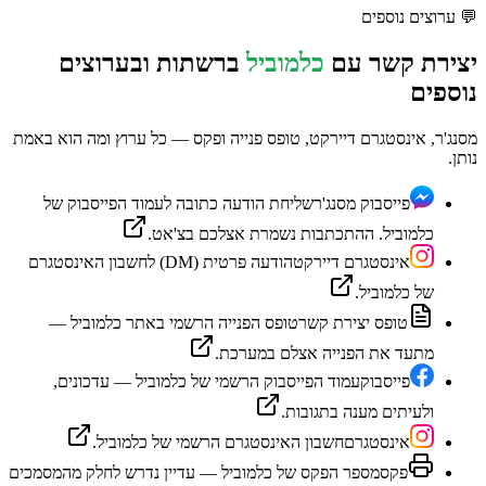
💬
ערוצים נוספים
יצירת קשר עם
כלמוביל
ברשתות ובערוצים
נוספים
מסנג'ר, אינסטגרם דיירקט, טופס פנייה ופקס — כל ערוץ ומה הוא באמת
נותן.
פייסבוק מסנג'ר
שליחת הודעה כתובה לעמוד הפייסבוק של
כלמוביל. ההתכתבות נשמרת אצלכם בצ'אט.
אינסטגרם דיירקט
הודעה פרטית (DM) לחשבון האינסטגרם
של כלמוביל.
טופס יצירת קשר
טופס הפנייה הרשמי באתר כלמוביל —
מתעד את הפנייה אצלם במערכת.
פייסבוק
עמוד הפייסבוק הרשמי של כלמוביל — עדכונים,
ולעיתים מענה בתגובות.
אינסטגרם
חשבון האינסטגרם הרשמי של כלמוביל.
פקס
מספר הפקס של כלמוביל — עדיין נדרש לחלק מהמסמכים