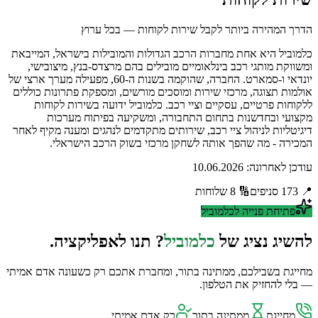
הדרך המהירה ביותר לקבל שירות לקוחות — בכל ערוץ
כלמוביל היא אחת מחברות הרכב הגדולות והמובילות בישראל, המייבאת
ומשווקת מותגי רכב בינלאומיים מובילים בהם מרצדס-בנץ, מיצובישי,
יונדאי ו-סמארט. החברה, שהוקמה בשנות ה-60, מפעילה מערך ארצי של
אולמות תצוגה, מרכזי שירות ומוסכים מורשים, ומספקת פתרונות כוללים
ללקוחות פרטיים, עסקיים וציי רכב. כלמוביל ידועה בשירות לקוחות
מקצועי ובחדשנות בתחום התחבורה, ומשקיעה בפיתוח מערכות
דיגיטליות לניהול ציי רכב, שירותים מתקדמים לנהגים ומענה מקיף לאחר
המכירה - מה שהפך אותה לשחקן מרכזי בשוק הרכב הישראלי.
עודכן לאחרונה:
10.06.2026
📍
173
סניפים
🔢
8
שלוחות
פתיחת פנייה ל
כלמוביל
להשיג נציג של
כלמוביל
? תנו לאפליקציה.
מחייגת בשבילכם, ממתינה בתור, ומחברת אתכם רק כשעונה אדם אמיתי
— בלי להחזיק את הטלפון.
מחייגת
ממתינה בתור
רק אדם אמיתי