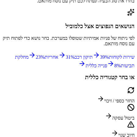
בחרו את סוג הבעיה ונפתח לכם תיק עם נוסח מותאם.
הנושאים הנפוצים אצל
כלמוביל
לפי ניתוח של פניות אמיתיות שטופלו במערכת. בחר נושא כדי לפתוח תיק
עם נוסח מותאם.
שירות לקוחות
%
39
תיקון רכב
%
31
אחריות
%
23
מחלקת
תביעות
%
8
פנייה כללית
או בחר קטגוריה כללית
החזר כספי / זיכוי
ביטול עסקה
חיוב שגוי