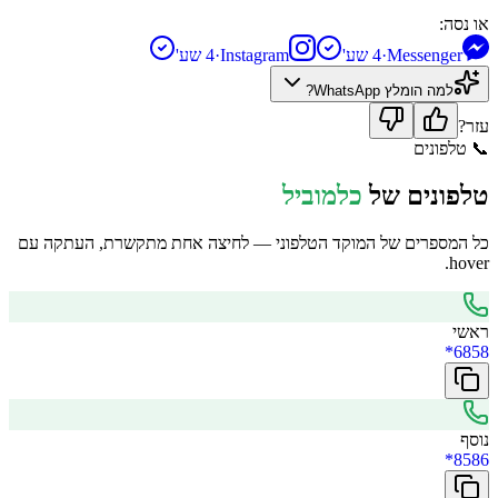
או נסה:
Messenger
·
4 שע'
Instagram
·
4 שע'
למה הומלץ
WhatsApp
?
עזר?
📞
טלפונים
טלפונים של
כלמוביל
כל המספרים של המוקד הטלפוני — לחיצה אחת מתקשרת, העתקה עם
hover.
ראשי
*6858
נוסף
*8586