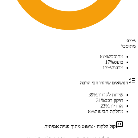
67
%
מתוסכל
מתוסכל
%
67
כועס
%
17
מרוצה
%
17
הנושאים שחזרו הכי הרבה
שירות לקוחות
%
39
תיקון רכב
%
31
אחריות
%
23
מחלקת תביעות
%
8
קול הלקוח · ציטוט מתוך פנייה אמיתית