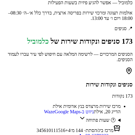
כלמוביל — אפשר להגיע פיזית בשעות הפעילות
אולמות תצוגה ומרכזי שירות בפריסה ארצית, בדרך כלל א׳–ה׳ 08:30–
18:00 ויום ו׳ עד 13:00.
📍
סניפים
173
סניפים ונקודות שירות של
כלמוביל
הסניפים המרכזיים — לרשימה המלאה עם חיפוש לפי עיר עברו לעמוד
הסניפים.
סניפים ונקודות שירות
173
נקודות
מרכז שירות מרצדס בנץ אדומית אילת
הדייג 20, אילת
ניווט ב-Waze
Google Maps
🕐 שעות פתיחה
מרכז ביג/הסתת
·
144
מ׳
4
+
16
15
11
10
6
5
4
3