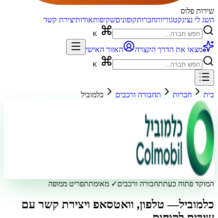
שירות פלוס
השג לי נציג
קטגוריות
חברות
קופונים
שקיפות
אודות
יצירת קשר
K
מצאו את הדרך הקצרה
האזור האישי
K
בית
חברות
תחבורה ורכבים
כלמוביל
המוקד פתוח כעת
תחבורה ורכבים
✓ מאומת
תפריט ממופה
כלמוביל
— טלפון, וואטסאפ ויצירת קשר עם
שירות לקוחות