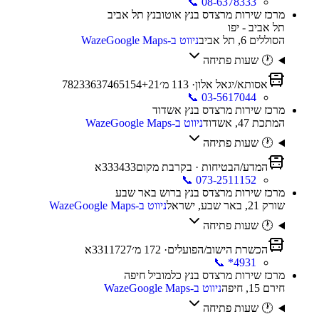
📞
08-6378333
מרכז שירות מרצדס בנץ אוטובנץ תל אביב
תל אביב - יפו
הסוללים 6, תל אביב
ניווט ב-Waze
Google Maps
🕐 שעות פתיחה
אסותא/יגאל אלון
·
113
מ׳
21
+
54
51
46
37
36
23
8
7
📞
03-5617044
מרכז שירות מרצדס בנץ אשדוד
המתכת 47, אשדוד
ניווט ב-Waze
Google Maps
🕐 שעות פתיחה
המדע/הבטיחות
· בקרבת מקום
33א
34
33
📞
073-2511152
מרכז שירות מרצדס בנץ ברוש באר שבע
שורק 21, באר שבע, ישראל
ניווט ב-Waze
Google Maps
🕐 שעות פתיחה
הכשרת הישוב/הפועלים
·
172
מ׳
27א
117
33
📞
*4931
מרכז שירות מרצדס בנץ כלמוביל חיפה
חירם 15, חיפה
ניווט ב-Waze
Google Maps
🕐 שעות פתיחה