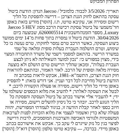
הפתרון המבוקש
תאריך: 3/5/2026 לכבוד: כלמוביל / Jaecoo הנדון: הודעת ביטול
עסקה בהתאם לחוק הגנת הצרכן – דרישה להפסקת כל הליך
רישום ומסירה אני, עקיבא טויטו, ת.ז. [הוסר] מודיע בזאת באופן
חד־משמעי על ביטול עסקת רכישת הרכב מסוג Jaecoo 5 HEV
Luxury, מספר הזמנה/חשבונית 6260005514, שבוצעה ביום
30/04/2026. הודעת ביטול זו נמסרת בתוך פחות מ־14 ימים ממועד
ביצוע העסקה, כאשר הרכב טרם נמסר לחזקתי, טרם נעשה בו כל
שימוש, וטרם הושלמה העברת בעלות סופית ומלאה על שמי
במשרד הרישוי. בהתאם למסמך רשמי של משרד התחבורה המצוי
בידי, מצוין במפורש כי: “נכון למועד השאילתה לא ניתן לבצע
העברת בעלות”, ומכאן שהליך הרישום טרם הושלם ולא בוצעה
מסירה מלאה וסופית של הרכב. לאור האמור, ובהתאם להוראות
חוק הגנת הצרכן, התשמ"א–1981, אבקש לראות במכתב זה
הודעת ביטול מחייבת לכל דבר ועניין. אני דורש בזאת: * להפסיק
באופן מיידי כל הליך רישום, מסירה או פעולה הקשורה לרכב; *
לבטל את העסקה לאלתר; * להשיב את מלוא הכספים ששולמו על
ידי; * להעביר אליי אישור בכתב על ביטול העסקה והפסקת כל
הליך הנוגע לרכב. יובהר כי כל ניסיון להשלים רישום, מסירה או
חיוב כספי לאחר קבלת הודעה זו, בניגוד לעמדתי המפורשת, יהווה
פעולה שלא כדין ואשמור לעצמי את מלוא הזכויות לפנות לערכאות
המשפטיות ולגורמי האכיפה והצרכנות המוסמכים, לרבות דרישה
לפיצוי בגין כל נזק שייגרם לי עקב כך. אבקש את אישורכם בכתב
באופן מיידי. בברכה, --- עקיבא טויטו טלפון: [הוסר] דוא"ל: [הוסר]