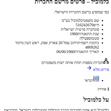
כלמוביל
–
פרטים מרשם החברות
כפי שמופיע ברשם החברות הישראלי.
שם משפטי
כלמוביל בע”מ
ח״פ
510242670
סוג
חברה פרטית ישראלית
שנת התאגדות
1960
סטטוס
פעילה
כתובת רשמית
רחוב עמל 20 פארק אפק, ראש העין מיקוד
4809262
תאריך התאגדות
06/06/1960
חברות נוספות תחת אותה ישות משפטית
1
פירוט מלא
יונדאי
ℹ️
אודות
על
כלמוביל
כלמוביל היא אחת מחברות הרכב הגדולות והמובילות בישראל, המייבאת