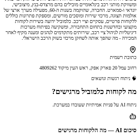
ומשווקת מותגי רכב בינלאומיים מובילים בהם מרצדס-בנץ, מיצובישי,
יונדאי ו-סמארט. החברה, שהוקמה בשנות ה-60, מפעילה מערך ארצי של
אולמות תצוגה, מרכזי שירות ומוסכים מורשים, ומספקת פתרונות כוללים
ללקוחות פרטיים, עסקיים וציי רכב. כלמוביל ידועה בשירות לקוחות
מקצועי ובחדשנות בתחום התחבורה, ומשקיעה בפיתוח מערכות
דיגיטליות לניהול ציי רכב, שירותים מתקדמים לנהגים ומענה מקיף לאחר
המכירה - מה שהפך אותה לשחקן מרכזי בשוק הרכב הישראלי.
כתובת רשמית
רחוב עמל 20 פארק אפק, ראש העין מיקוד 4809262
🧠
ניתוח רגשות ונושאים
מה לקוחות
כלמוביל
מרגישים?
ניתוח AI על פניות אמיתיות שעובדו במערכת.
סיכום AI — מה הלקוחות מרגישים