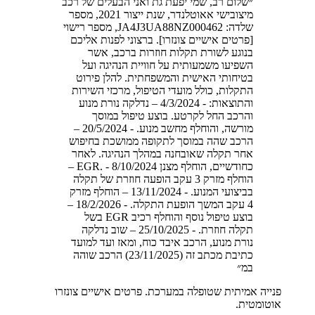
״
שלום רב, שמי יפעת גת ואני הבעלים של רכב
מיצובישי אאוטלנדר, שנת ייצור 2021, מספר
שלדה: JA4J3UA88NZ000462, מספר רישוי
[פרטים אישיים צונזרו]. ברצוני לפנות אליכם
בנוגע לשורת תקלות חוזרות ברכב, אשר
השפיעו משמעותית על חוויית הנהיגה ועל
בטיחותי האישית והמשפחתית. להלן פירוט
התקלות, כולל מועדי הטיפול, מרכזי השירות
והתוצאות: - 4/3/2024 – נדלקה נורת מנוע
והרכב החל לקרטע. בוצע טיפול במוסך
מורשה, והוחלף מחשב מנוע. - 20/5/2024 –
הרכב שהה במוסך לתקופה ממושכת בחיפוש
אחר תקלה שאובחנה במהלך הנהיגה. לאחר
כחודשיים, הוחלף מצנן EGR. - 8/10/2024 –
הוחלף מזרק 3 עקב הופעה חוזרת של תקלה
בביצועי המנוע. - 13/11/2024 – הוחלף מזרק
4 עקב המשך הופעת התקלה. - 18/2/2026 –
בוצע טיפול נוסף והוחלף רכיב EGR בשל
תקלה חוזרת. - 25/10/2025 – שוב נדלקה
נורת מנוע, הרכב איבד כוח, ומאז ועד למועד
כתיבת מכתב זה (23/11/2025) הרכב שוהה
במ
״
פנייה אמיתית שטופלה במערכת. פרטים אישיים צונזרו
אוטומטית.