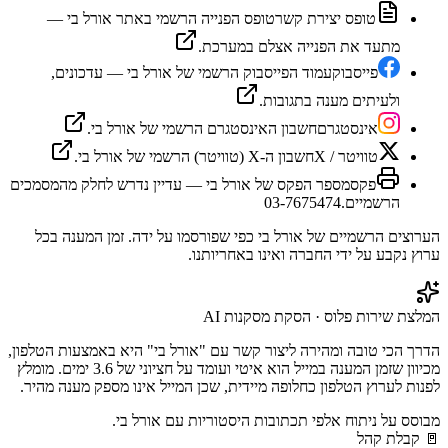
טופס יצירת קשר
טופס הפנייה הרשמי באתר אורל בי —
מתעד את הפנייה אצלם במערכת.
פייסבוק
עמוד הפייסבוק הרשמי של אורל בי — עדכונים,
ולעיתים מענה בתגובות.
אינסטגרם
חשבון האינסטגרם הרשמי של אורל בי.
טוויטר / X
חשבון ה-X (טוויטר) הרשמי של אורל בי.
פקס
מספר הפקס של אורל בי — עדיין נדרש לחלק מהמסמכים
הרשמיים.
03-7675474
הערוצים הרשמיים של
אורל בי
כפי שפורסמו על ידה. זמן המענה בכל
ערוץ נקבע על ידי החברה ואינו באחריותנו.
המלצת שירות פלוס · הסקת מסקנות AI
הדרך הכי טובה ומהירה ליצור קשר עם "אורל בי" היא באמצעות הטלפון,
מכיוון שזמן המענה במייל הוא איטי ועומד על חציוני של 3.6 ימים. מומלץ
לפנות לערוץ הטלפון כחלופה מיידית, שכן המייל אינו מספק מענה מהיר.
מבוסס על ניתוח אלפי תכתובות היסטוריות עם
אורל בי
.
🚪
קבלת קהל