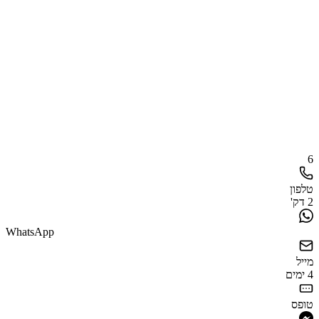
6
טלפון
2 דק'
WhatsApp
מייל
4 ימים
טופס