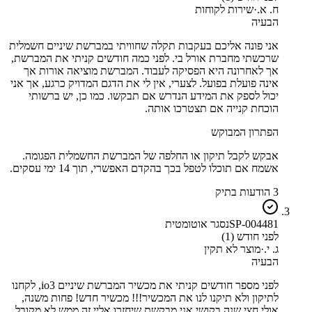
ח. א.
·
שירות לקוחות
הבעיה
אני פונה אליכם בעקבות תקלה שחוויתי במברשת שיניים חשמלית
שרכשתי מחברת אורל בי. לפני כמה חודשים קניתי את המברשת,
אך לאחרונה היא הפסיקה לעבוד. המברשת מוציאה אורות אך
אינה פועלת בפועל. לצערי, אין לי את הדגם המדויק כרגע, אך אני
יכול לספק את המידע הנדרש אם תבקשו. כמו כן, יש ברשותי
הוכחת קנייה אם תצטרכו אותה.
הפתרון המבוקש
אבקש לקבל תיקון או החלפה של המברשת החשמלית הפגומה.
אשמח אם תוכלו לטפל בכך בהקדם האפשרי, תוך 14 ימי עסקים.
3 הודעות בתיק
SP-004481
נסגר אוטומטית
לפני חודש (1)
ג. י.
·
מוצר לא תקין
הבעיה
לפני מספר חודשים קניתי את מכשיר המברשת שיניים io3, לקחנו
לתיקון ולא תיקנו לנו את המכשיר!!! מכשיר חדש! פחות משנה,
אולי חצי שנה בקושי אני מבקשת שיחזרו אליי זה ממש לא מקובל