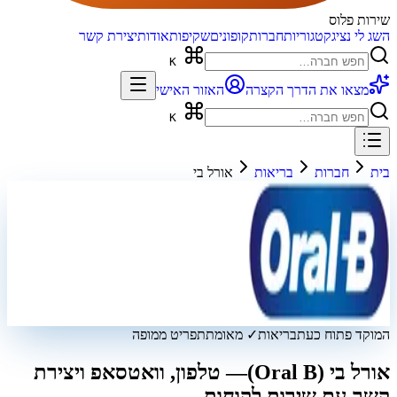
שירות פלוס
השג לי נציג
קטגוריות
חברות
קופונים
שקיפות
אודות
יצירת קשר
K
מצאו את הדרך הקצרה
האזור האישי
K
בית
חברות
בריאות
אורל בי
המוקד פתוח כעת
בריאות
✓ מאומת
תפריט ממופה
אורל בי (Oral B)
— טלפון, וואטסאפ ויצירת
קשר עם שירות לקוחות