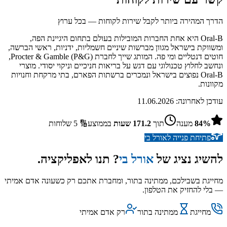
הדרך המהירה ביותר לקבל שירות לקוחות — בכל ערוץ
Oral‑B היא אחת החברות המובילות בעולם בתחום היגיינת הפה,
ומשווקת בישראל מגוון מברשות שיניים חשמליות, ידניות, ראשי הברשה,
חוטים דנטליים ומי פה. המותג שייך לחברת Procter & Gamble (P&G),
ונחשב לחלוץ טכנולוגי עם דגש על בריאות חניכיים וניקוי יסודי. מוצרי
Oral‑B נפוצים בישראל ונמכרים ברשתות הפארם, בתי מרקחת וחנויות
מקוונות.
עודכן לאחרונה:
11.06.2026
%
84
מענה
תוך
171.2
שעות
בממוצע
🔢
5
שלוחות
פתיחת פנייה ל
אורל בי
להשיג נציג של
אורל בי
? תנו לאפליקציה.
מחייגת בשבילכם, ממתינה בתור, ומחברת אתכם רק כשעונה אדם אמיתי
— בלי להחזיק את הטלפון.
מחייגת
ממתינה בתור
רק אדם אמיתי
השג נציג דרך האפליקציה