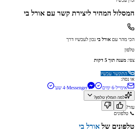
זמין עכשיו
המסלול המהיר ליצירת קשר עם
אורל בי
הכי מהר עם
אורל בי
נכון לעכשיו דרך
טלפון
צפי:
מענה תוך 5 דקות
התקשר עכשיו
או נסה:
אימייל
·
6 ימים
Messenger
·
4 שע'
למה הומלץ
טלפון
?
עזר?
📞
טלפונים
טלפונים של
אורל בי