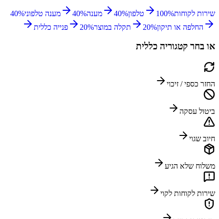
שירות לקוחות
%
100
טלפון
%
40
מענה
%
40
מענה טלפוני
%
40
החלפה או תיקון
%
20
תקלה במוצר
%
20
פנייה כללית
או בחר קטגוריה כללית
החזר כספי / זיכוי
ביטול עסקה
חיוב שגוי
משלוח שלא הגיע
שירות לקוחות לקוי