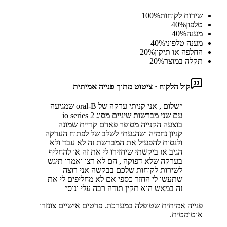
שירות לקוחות
%
100
טלפון
%
40
מענה
%
40
מענה טלפוני
%
40
החלפה או תיקון
%
20
תקלה במוצר
%
20
קול הלקוח · ציטוט מתוך פנייה אמיתית
״
שלום , אני קניתי ערקה של oral-B שמגיעה
עם שני מברשות שיניים מסוג io series 2
בוצעה הקנייה מסופר פארם קריית שמונה
קניון נחמיה ושהגעתי לשלב של לפתוח הערקה
ולנסות להפעיל את המברשת זה לא עבד ולא
הגיב אז ביקשתי שיחזירו לי את זה או להחליף
בערקה שלא דפוקה , הם לא רצו ואמרו תיגש
לשירות לקוחות שלכם בבקשה אני רוצה
שתעשו לי החזר כספי אם לא מחליפים לי את
זה במאש הוא תקין תודה רבה עלי ונוס
״
פנייה אמיתית שטופלה במערכת. פרטים אישיים צונזרו
אוטומטית.