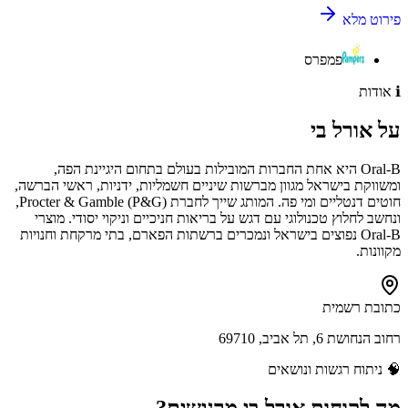
פירוט מלא
פמפרס
ℹ️
אודות
על
אורל בי
Oral‑B היא אחת החברות המובילות בעולם בתחום היגיינת הפה,
ומשווקת בישראל מגוון מברשות שיניים חשמליות, ידניות, ראשי הברשה,
חוטים דנטליים ומי פה. המותג שייך לחברת Procter & Gamble (P&G),
ונחשב לחלוץ טכנולוגי עם דגש על בריאות חניכיים וניקוי יסודי. מוצרי
Oral‑B נפוצים בישראל ונמכרים ברשתות הפארם, בתי מרקחת וחנויות
מקוונות.
כתובת רשמית
רחוב הנחושת 6, תל אביב, 69710
🧠
ניתוח רגשות ונושאים
מה לקוחות
אורל בי
מרגישים?