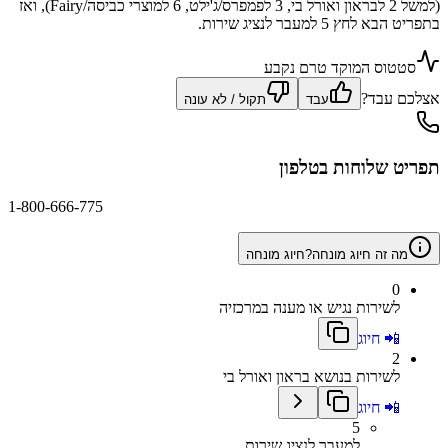
(למשל 2 לבראון ואורל בי, 3 לפמפרס/ג'ילט, 6 למוצרי כביסה/Fairy), ואז
בתפריט הבא לחץ 5 למעבר לנציג שירות.
סטטוס המוקד טרם נקבע
אצלכם עבד?
עבד
תקול / לא עונה
תפריט שלוחות בטלפון
1-800-666-775
מה זה חיוג מונחה?
חיוג מונחה
0
לשירות נגיש או מענה במרכזיה
📲 חיוג
2
לשירות בנושא בראון ואורל בי
📲 חיוג
5
למעבר לנציג שירות