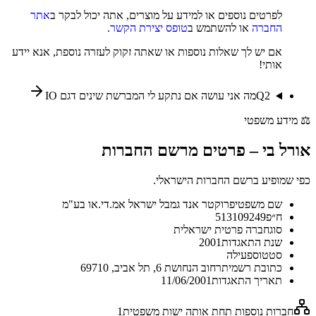
לפרטים נוספים או למידע על מוצרים, אתה יכול לבקר ב
אתר
החברה
או להשתמש ב
טופס יצירת הקשר
.
אם יש לך שאלות נוספות או שאתה זקוק לעזרה נוספת, אנא יידע
אותי!
2
Q
מה אני עושה אם נתקע לי המברשת שינים דגם IO
⚖️
מידע משפטי
אורל בי
–
פרטים מרשם החברות
כפי שמופיע ברשם החברות הישראלי.
שם משפטי
פרוקטר אנד גמבל ישראל אמ.די.או בע"מ
ח״פ
513109249
סוג
חברה פרטית ישראלית
שנת התאגדות
2001
סטטוס
פעילה
כתובת רשמית
רחוב הנחושת 6, תל אביב, 69710
תאריך התאגדות
11/06/2001
חברות נוספות תחת אותה ישות משפטית
1