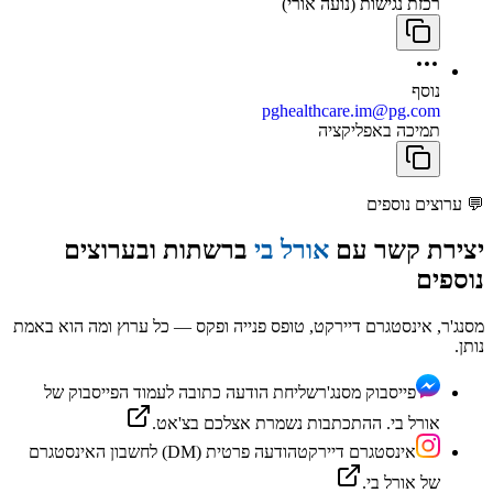
רכזת נגישות (נועה אורי)
נוסף
pghealthcare.im@pg.com
תמיכה באפליקציה
💬
ערוצים נוספים
יצירת קשר עם
אורל בי
ברשתות ובערוצים
נוספים
מסנג'ר, אינסטגרם דיירקט, טופס פנייה ופקס — כל ערוץ ומה הוא באמת
נותן.
פייסבוק מסנג'ר
שליחת הודעה כתובה לעמוד הפייסבוק של
אורל בי. ההתכתבות נשמרת אצלכם בצ'אט.
אינסטגרם דיירקט
הודעה פרטית (DM) לחשבון האינסטגרם
של אורל בי.